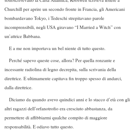
sottoscrivevano la Carta Atlantica, Rooswelt scriveva lettere a
Churchill per aprire un secondo fronte in Francia, gli Americani
bombardavano Tokyo, i Tedeschi strepitavano parole
incomprensibili, negli USA giravano “I Married a Witch” con
un’attrice Babbana.
E a me non importava un bel niente di tutto questo.
Perché sapevo queste cose, allora? Per quella ronzante e
incessante radiolina di legno decrepita, sulla scrivania della
direttrice. E ultimamente capitava fin troppo spesso di andarci,
dalla direttrice.
Diciamo da quando avevo quindici anni e lo stacco d’età con gli
altri ragazzi dell’orfanotrofio era cresciuto abbastanza, da
permettere di affibbiarmi qualche compito di maggiore
responsabilità. E odiavo tutto questo.