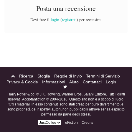
Posta una recensione
Devi fare il
login
(
registrati
) per recensire.
Ricerca
Sfoglia
Regole di Invio
Termini di Servizio
Privacy & Cookie
Informazioni
Aiuto
Contattaci
Login
Harry Potter & co. © J.K. Rowling, Warner Bros, Salani Editore. Tutti i diritti
riservati. Acciofanfiction © 2004-2016. Questo sito non è a scopo di lucro,
tutti i materiali in esso contenuti sono stati creati per puro divertimento, e
sono proprietà dei rispettivi autori, non pubblicabili altrove senza esplicito
permesso da parte degli stessi.
eFiction
Credits