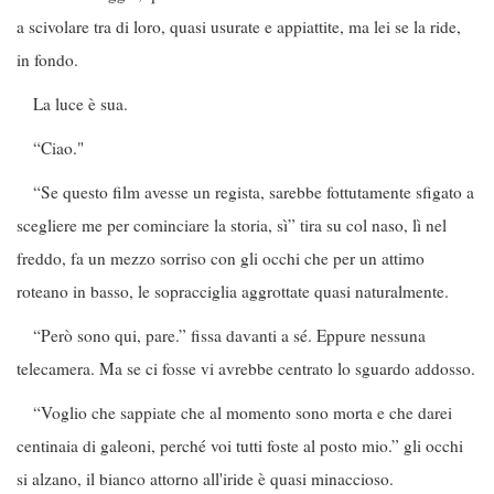
a scivolare tra di loro, quasi usurate e appiattite, ma lei se la ride,
in fondo.
La luce è sua.
“Ciao."
“Se questo film avesse un regista, sarebbe fottutamente sfigato a
scegliere me per cominciare la storia, sì” tira su col naso, lì nel
freddo, fa un mezzo sorriso con gli occhi che per un attimo
roteano in basso, le sopracciglia aggrottate quasi naturalmente.
“Però sono qui, pare.” fissa davanti a sé. Eppure nessuna
telecamera. Ma se ci fosse vi avrebbe centrato lo sguardo addosso.
“Voglio che sappiate che al momento sono morta e che darei
centinaia di galeoni, perché voi tutti foste al posto mio.” gli occhi
si alzano, il bianco attorno all'iride è quasi minaccioso.