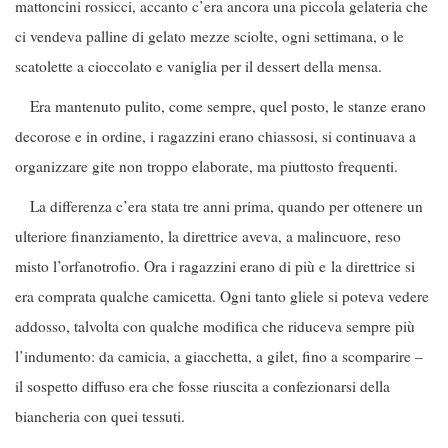
mattoncini rossicci, accanto c’era ancora una piccola gelateria che
ci vendeva palline di gelato mezze sciolte, ogni settimana, o le
scatolette a cioccolato e vaniglia per il dessert della mensa.
Era mantenuto pulito, come sempre, quel posto, le stanze erano
decorose e in ordine, i ragazzini erano chiassosi, si continuava a
organizzare gite non troppo elaborate, ma piuttosto frequenti.
La differenza c’era stata tre anni prima, quando per ottenere un
ulteriore finanziamento, la direttrice aveva, a malincuore, reso
misto l’orfanotrofio. Ora i ragazzini erano di più e la direttrice si
era comprata qualche camicetta. Ogni tanto gliele si poteva vedere
addosso, talvolta con qualche modifica che riduceva sempre più
l’indumento: da camicia, a giacchetta, a gilet, fino a scomparire –
il sospetto diffuso era che fosse riuscita a confezionarsi della
biancheria con quei tessuti.