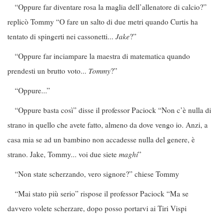
“Oppure far diventare rosa la maglia dell’allenatore di calcio?”
replicò Tommy “O fare un salto di due metri quando Curtis ha
tentato di spingerti nei cassonetti...
Jake
?”
“Oppure far inciampare la maestra di matematica quando
prendesti un brutto voto...
Tommy
?”
“Oppure...”
“Oppure basta così” disse il professor Paciock “Non c’è nulla di
strano in quello che avete fatto, almeno da dove vengo io. Anzi, a
casa mia se ad un bambino non accadesse nulla del genere, è
strano. Jake, Tommy... voi due siete
maghi
”
“Non state scherzando, vero signore?” chiese Tommy
“Mai stato più serio” rispose il professor Paciock “Ma se
davvero volete scherzare, dopo posso portarvi ai Tiri Vispi