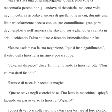
Ma
era
stata una cosa inspiegabile, quella. Non voleva
raccontarla perché non gli andava di ricordarla, ma certe volte,
negli incubi, si ricordava ancora di quella notte in cui, durante una
lite particolarmente accesa con un suo commilitone, gran parte
degli esplosivi nell’armeria che stavano sorvegliando era saltata in
aria, uccidendo l’altro soldato e ferendo irrimediabilmente lui.
Mentre esclamava la sua negazione, “quasi inspiegabilmente”,
il vetro della finestra si incrinò e poi si ruppe.
“Jake, mi dispiace” disse Tommy notando la finestra rotta “Non
volevo darti fastidio”
Estrasse di tasca la bacchetta magica.
“Questo stava negli esercizi base, l’ho letto in macchina” spiegò
facendo un passo verso la finestra “
Reparo!
”
I cocci di vetro si sollevarono da terra per tornare al loro posto,