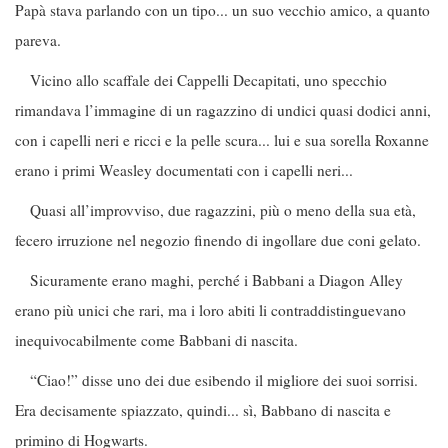
Papà stava parlando con un tipo... un suo vecchio amico, a quanto
pareva.
Vicino allo scaffale dei Cappelli Decapitati, uno specchio
rimandava l’immagine di un ragazzino di undici quasi dodici anni,
con i capelli neri e ricci e la pelle scura... lui e sua sorella Roxanne
erano i primi Weasley documentati con i capelli neri...
Quasi all’improvviso, due ragazzini, più o meno della sua età,
fecero irruzione nel negozio finendo di ingollare due coni gelato.
Sicuramente erano maghi, perché i Babbani a Diagon Alley
erano più unici che rari, ma i loro abiti li contraddistinguevano
inequivocabilmente come Babbani di nascita.
“Ciao!” disse uno dei due esibendo il migliore dei suoi sorrisi.
Era decisamente spiazzato, quindi... sì, Babbano di nascita e
primino di Hogwarts.