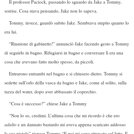
Il professor Paciock, passando lo sguardo da Jake a Tommy,
sorrise. Cosa stava pensando, Jake non lo sapeva.
Tommy, invece, guardò subito Jake. Sembrava stupito quanto lo
era lui.
“Riunione di gabinetto!” annunciò Jake facendo gesto a Tommy
di seguirlo in bagno. Rifugiarsi in bagno e conversare lì era una
cosa che avevano fatto molto spesso, da piccoli.
Entrarono entrambi nel bagno e si chiusero dietro. Tommy si
sedette sull’orlo della vasca da bagno e Jake, come al solito, sulla
tazza del water, dopo aver abbassato il coperchio.
“Cosa è successo?” chiese Jake a Tommy
“Non lo so, credimi. L’ultima cosa che mi ricordo è che ero
adulto
e un dannato bastardo mi aveva appena scaricato addosso
la sua pistola” rispose Tommy “E poi mi sono ritrovato sul letto. E