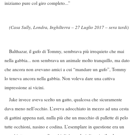
iniziamo pure col giro completo...”
(Casa Sully, Londra, Inghilterra – 27 Luglio 2017 – sera tardi)
Balthazar, il gufo di Tommy, sembrava più irrequieto che mai
nella gabbia... non sembrava un animale molto tranquillo, ma dato
che ancora non avevano amici a cui “mandare un gufo”, Tommy
lo teneva ancora nella gabbia. Non voleva dare una cattiva
impressione ai vicini.
Jake invece aveva scelto un gatto, qualcosa che sicuramente
dava meno nell’occhio. L’aveva adocchiato in mezzo ad una cesta
di gattini appena nati, nulla più che un mucchio di pallette di pelo
tutte occhioni, nasino e codina. L’esemplare in questione era un