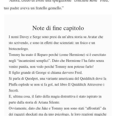
“Allora, credo di avere una spiegazione” concluse Rose “Fred,
tuo padre aveva un fratello gemello.”
Note di fine capitolo
I nomi Davey e Serge sono presi da un’altra storia su Avatar che
sto scrivendo, e sono in effetti due scienziati: un fisico e un
biotecnologo.
Tommy ha usato il Reparo perché (come Hermione) si è esercitato
negli “incantesimi semplici”. Dato che Hermione l’ha fatto senza
venire punita, non vedo perché Tommy non potesse farlo!
Il figlio grande di George si chiama davvero Fred.
Si parla di Quodpot, una variante americana del Quidditch dove la
Pluffa esplode se non si fa gol, nel libro Il Quidditch Attraverso i
Secoli.
E, ultima cosa, il fatto della magia distruttiva è stato ispirato in
parte dalla storia di Ariana Silente.
Ovviamente, dato che Jake e Tommy non sono stati “affrontati” da
dei ragazzi shockati ma da uno psicologo, le loro reazioni magiche