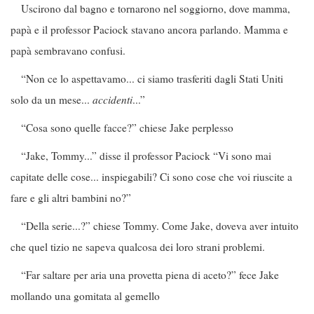
Uscirono dal bagno e tornarono nel soggiorno, dove mamma,
papà e il professor Paciock stavano ancora parlando. Mamma e
papà sembravano confusi.
“Non ce lo aspettavamo... ci siamo trasferiti dagli Stati Uniti
solo da un mese...
accidenti
...”
“Cosa sono quelle facce?” chiese Jake perplesso
“Jake, Tommy...” disse il professor Paciock “Vi sono mai
capitate delle cose... inspiegabili? Ci sono cose che voi riuscite a
fare e gli altri bambini no?”
“Della serie...?” chiese Tommy. Come Jake, doveva aver intuito
che quel tizio ne sapeva qualcosa dei loro strani problemi.
“Far saltare per aria una provetta piena di aceto?” fece Jake
mollando una gomitata al gemello