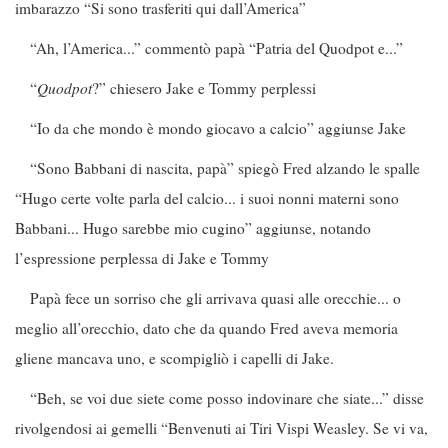
imbarazzo “Si sono trasferiti qui dall’America”
“Ah, l’America...” commentò papà “Patria del Quodpot e...”
“
Quodpot
?” chiesero Jake e Tommy perplessi
“Io da che mondo è mondo giocavo a calcio” aggiunse Jake
“Sono Babbani di nascita, papà” spiegò Fred alzando le spalle
“Hugo certe volte parla del calcio... i suoi nonni materni sono
Babbani... Hugo sarebbe mio cugino” aggiunse, notando
l’espressione perplessa di Jake e Tommy
Papà fece un sorriso che gli arrivava quasi alle orecchie... o
meglio all’orecchio, dato che da quando Fred aveva memoria
gliene mancava uno, e scompigliò i capelli di Jake.
“Beh, se voi due siete come posso indovinare che siate...” disse
rivolgendosi ai gemelli “Benvenuti ai Tiri Vispi Weasley. Se vi va,