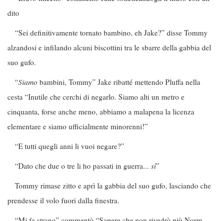
dito
“Sei definitivamente tornato bambino, eh Jake?” disse Tommy
alzandosi e infilando alcuni biscottini tra le sbarre della gabbia del
suo gufo.
“
Siamo
bambini, Tommy” Jake ribatté mettendo Pluffa nella
cesta “Inutile che cerchi di negarlo. Siamo alti un metro e
cinquanta, forse anche meno, abbiamo a malapena la licenza
elementare e siamo ufficialmente minorenni!”
“E tutti quegli anni li vuoi negare?”
“Dato che due o tre li ho passati in guerra...
sì
”
Tommy rimase zitto e aprì la gabbia del suo gufo, lasciando che
prendesse il volo fuori dalla finestra.
“Mi fa strano” commentò “Sapere che non rivedrò più Norm,