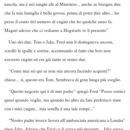
nascita, ma è nei ranghi alti al Ministero... anche se bisogna dire
che la mia famiglia è bella grossa, prima di poter dire altro... ho
perso il conto del numero di cugini che ho qualche anno fa.
Magari adesso che ci vediamo a Hogwarts ve li presento”
Uno dei due, Tom o Jake, Fred non li distingueva ancora,
scrollò le spalle e sorrise, accennando al fatto che loro non
avessero cugini ed era già tanto se erano due.
“Come mai sei qui se non stai ancora facendo acquisti?”
chiese... sì, questo era Tom. Sembrava di gran lunga più sveglio.
“Questo negozio qui è di mio padre” spiegò Fred “Posso venirci
quasi quando voglio, ma quando ho altro da fare preferisco stare
con i miei cugini... mia sorella è una tale rompi...”
“Nostro padre invece lavora all’ambasciata americana a Londra”
disse Jake. Adesso che Fred ce li aveva più presente... Jake aveva