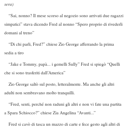
sera)
“Sai, nonno? Il mese scorso al negozio sono arrivati due ragazzi
simpatici” stava dicendo Fred al nonno “Spero proprio di rivederli
domani al treno”
“Di chi parli, Fred?” chiese Zio George afferrando la prima
sedia a tiro
“Jake e Tommy, papà... i gemelli Sully” Fred si spiegò “Quelli
che si sono trasferiti dall’America”
Zio George saltò sul posto, letteralmente. Ma anche gli altri
adulti non sembravano molto tranquilli.
“Fred, senti, perché non raduni gli altri e non vi fate una partita
a Spara Schiocco?” chiese Zia Angelina “Avanti...”
Fred si cavò di tasca un mazzo di carte e fece gesto agli altri di