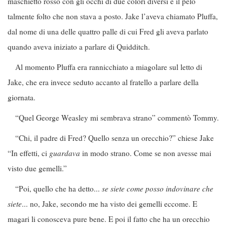
maschietto rosso con gli occhi di due colori diversi e il pelo
talmente folto che non stava a posto. Jake l’aveva chiamato Pluffa,
dal nome di una delle quattro palle di cui Fred gli aveva parlato
quando aveva iniziato a parlare di Quidditch.
Al momento Pluffa era rannicchiato a miagolare sul letto di
Jake, che era invece seduto accanto al fratello a parlare della
giornata.
“Quel George Weasley mi sembrava strano” commentò Tommy.
“Chi, il padre di Fred? Quello senza un orecchio?” chiese Jake
“In effetti, ci
guardava
in modo strano. Come se non avesse mai
visto due gemelli.”
“Poi, quello che ha detto...
se siete come posso indovinare che
siete
... no, Jake, secondo me ha visto dei gemelli eccome. E
magari li conosceva pure bene. E poi il fatto che ha un orecchio