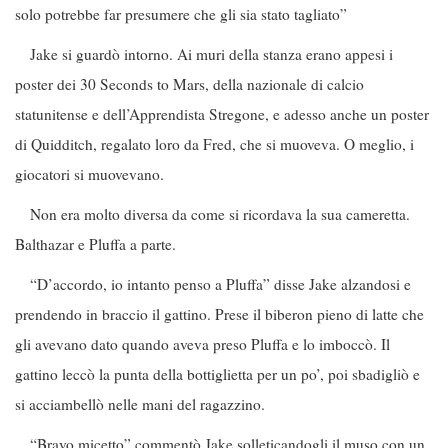
solo potrebbe far presumere che gli sia stato tagliato”
Jake si guardò intorno. Ai muri della stanza erano appesi i
poster dei 30 Seconds to Mars, della nazionale di calcio
statunitense e dell’Apprendista Stregone, e adesso anche un poster
di Quidditch, regalato loro da Fred, che si muoveva. O meglio, i
giocatori si muovevano.
Non era molto diversa da come si ricordava la sua cameretta.
Balthazar e Pluffa a parte.
“D’accordo, io intanto penso a Pluffa” disse Jake alzandosi e
prendendo in braccio il gattino. Prese il biberon pieno di latte che
gli avevano dato quando aveva preso Pluffa e lo imboccò. Il
gattino leccò la punta della bottiglietta per un po’, poi sbadigliò e
si acciambellò nelle mani del ragazzino.
“Bravo micetto” commentò Jake solleticandogli il muso con un