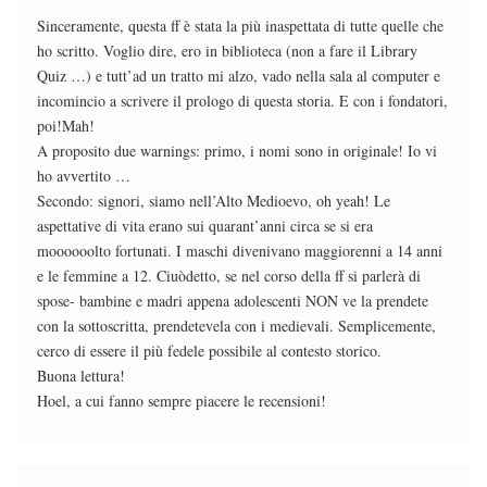
Sinceramente, questa ff è stata la più inaspettata di tutte quelle che
ho scritto. Voglio dire, ero in biblioteca (non a fare il Library
Quiz …) e tutt’ad un tratto mi alzo, vado nella sala al computer e
incomincio a scrivere il prologo di questa storia. E con i fondatori,
poi!Mah!
A proposito due warnings: primo, i nomi sono in originale! Io vi
ho avvertito …
Secondo: signori, siamo nell’Alto Medioevo, oh yeah! Le
aspettative di vita erano sui quarant’anni circa se si era
moooooolto fortunati. I maschi divenivano maggiorenni a 14 anni
e le femmine a 12. Ciuòdetto, se nel corso della ff si parlerà di
spose- bambine e madri appena adolescenti NON ve la prendete
con la sottoscritta, prendetevela con i medievali. Semplicemente,
cerco di essere il più fedele possibile al contesto storico.
Buona lettura!
Hoel, a cui fanno sempre piacere le recensioni!