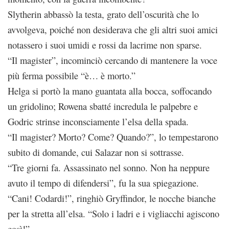
Slytherin abbassò la testa, grato dell’oscurità che lo
avvolgeva, poiché non desiderava che gli altri suoi amici
notassero i suoi umidi e rossi da lacrime non sparse.
“Il magister”, incominciò cercando di mantenere la voce
più ferma possibile “è… è morto.”
Helga si portò la mano guantata alla bocca, soffocando
un gridolino; Rowena sbatté incredula le palpebre e
Godric strinse inconsciamente l’elsa della spada.
“Il magister? Morto? Come? Quando?”, lo tempestarono
subito di domande, cui Salazar non si sottrasse.
“Tre giorni fa. Assassinato nel sonno. Non ha neppure
avuto il tempo di difendersi”, fu la sua spiegazione.
“Cani! Codardi!”, ringhiò Gryffindor, le nocche bianche
per la stretta all’elsa. “Solo i ladri e i vigliacchi agiscono