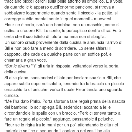
tracciano piccoli cerchi sulla pelle attorno all’ombelico. E a volte,
da quando le è apparso quell’enorme pancione, si ritrova a
sobbalzare leggermente quando sente il piccolo - la petite, si
corregge subito mentalmente in quei momenti - muoversi.
Fleur ne è certa, sarà una bambina, non un maschio, come si
ostina a credere Bill. Lo sente, lo percepisce dentro di sé. Ed è
certa che il suo istinto di futura mamma non si sbaglia.
Un sonoro crack proveniente dalla cucina le annuncia l’arrivo di
Bill e non può fare a meno di sorridere. Lo sente sfilarsi il
cappotto, che cade da qualche parte con un soffice pof, e
chiamarla a gran voce.
“
Sur le divan.
(**)” gli urla in risposta, voltandosi verso la porta
della cucina.
Si alza piano, spostandosi di lato per lasciare spazio a Bill, che
appare subito dopo nel salotto, tenendo tra le braccia un piccolo
orsacchiotto di peluche, verso il quale Fleur lancia uno sguardo
curioso.
“Me l’ha dato Philip. Porta sfortuna fare regali prima della nascita
del bambino, lo so.” spiega Bill, sedendosi accanto a lei e
circondandole le spalle con un braccio. “Però ci teneva tanto a
fare un regalo al piccolo.” aggiunge, passandole il peluche.
Fleur se lo rigira fra le mani per un po’, affondando le dita nel
materiale soffice e seguendo il contorno del vestitino alla