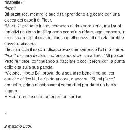
“Isabelle?”
“
Non
.”
Bill si zittisce, mentre le sue dita riprendono a giocare con una
ciocca dei capelli di Fleur.
“Muriel?” propone infine, cercando di rimanere serio, ma i suoi
tentativi risultano inutili quando scoppia a ridere, aggiungendo, in
un sussurro, qualcosa del tipo ‘a quella pazza di mia zia farebbe
davvero piacere’.
Fleur arriccia il naso in disapprovazione sentendo l’ultimo nome.
“
Non
.” dichiara decisa, imbronciandosi per un attimo. “Mi piasce
Victoire.” dice, continuando a tracciare piccoli cerchi con la punta
delle dita sulla sua pancia.
“Victoire.” ripete Bill, provando a scandire bene il nome, con
qualche difficoltà. Lo ripete ancora, e ancora. “Sì, mi piace.”
ammette, prima di abbassarsi verso di lei per darle un bacio
leggero.
E Fleur non riesce a trattenere un sorriso.
*
2 maggio 2000