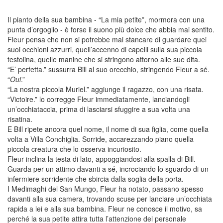
Il pianto della sua bambina - “La mia petite”, mormora con una
punta d’orgoglio - è forse il suono più dolce che abbia mai sentito.
Fleur pensa che non si potrebbe mai stancare di guardare quei
suoi occhioni azzurri, quell’accenno di capelli sulla sua piccola
testolina, quelle manine che si stringono attorno alle sue dita.
“E’ perfetta.” sussurra Bill al suo orecchio, stringendo Fleur a sé.
“
Oui
.”
“La nostra piccola Muriel.” aggiunge il ragazzo, con una risata.
“Victoire.” lo corregge Fleur immediatamente, lanciandogli
un’occhiataccia, prima di lasciarsi sfuggire a sua volta una
risatina.
E Bill ripete ancora quel nome, il nome di sua figlia, come quella
volta a Villa Conchiglia. Sorride, accarezzando piano quella
piccola creatura che lo osserva incuriosito.
Fleur inclina la testa di lato, appoggiandosi alla spalla di Bill.
Guarda per un attimo davanti a sé, incrociando lo sguardo di un
infermiere sorridente che sbircia dalla soglia della porta.
I Medimaghi del San Mungo, Fleur ha notato, passano spesso
davanti alla sua camera, trovando scuse per lanciare un’occhiata
rapida a lei e alla sua bambina. Fleur ne conosce il motivo, sa
perché la sua petite attira tutta l’attenzione del personale