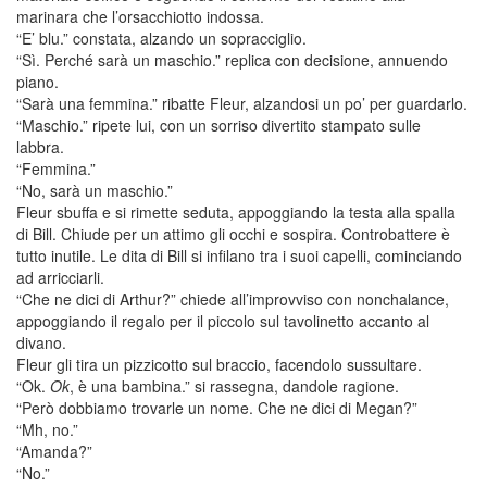
marinara che l’orsacchiotto indossa.
“E’ blu.” constata, alzando un sopracciglio.
“Sì. Perché sarà un maschio.” replica con decisione, annuendo
piano.
“Sarà una femmina.” ribatte Fleur, alzandosi un po’ per guardarlo.
“Maschio.” ripete lui, con un sorriso divertito stampato sulle
labbra.
“Femmina.”
“No, sarà un maschio.”
Fleur sbuffa e si rimette seduta, appoggiando la testa alla spalla
di Bill. Chiude per un attimo gli occhi e sospira. Controbattere è
tutto inutile. Le dita di Bill si infilano tra i suoi capelli, cominciando
ad arricciarli.
“Che ne dici di Arthur?” chiede all’improvviso con nonchalance,
appoggiando il regalo per il piccolo sul tavolinetto accanto al
divano.
Fleur gli tira un pizzicotto sul braccio, facendolo sussultare.
“Ok.
Ok
, è una bambina.” si rassegna, dandole ragione.
“Però dobbiamo trovarle un nome. Che ne dici di Megan?”
“Mh, no.”
“Amanda?”
“No.”