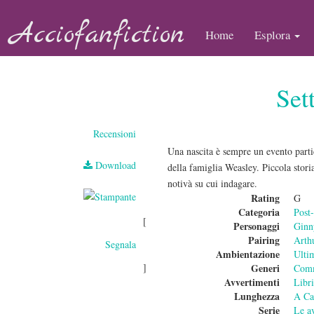
Acciofanfiction
Home
Esplora
Set
Recensioni
Una nascita è sempre un evento parti
Download
della famiglia Weasley. Piccola stor
notivà su cui indagare.
Rating
G
Categoria
Post
[
Personaggi
Ginn
Pairing
Arth
Segnala
Ambientazione
Ulti
]
Generi
Com
Avvertimenti
Libri
Lunghezza
A Ca
Serie
Le a