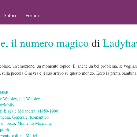
Autori
Forum
te, il numero magico
di
Ladyha
colare, un'emozione, un momento topico. E' anche un bel problema, se vogliamo 
ia sulla piccola Ginevra e il suo arrivo su questo mondo. Ecco la prima bambin
-HBP
y Weasley
,
[+] Weasley
ur/Molly
mi Black e Malandrini (1950-1990)
media
,
Generale
,
Romantico
 di Testo
,
Momento Mancante
pitoli
vventure di zia Muriel