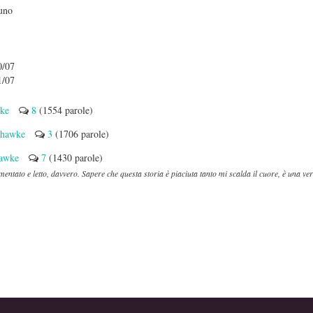
uno
0/07
1/07
ke
8
(1554 parole)
hawke
3
(1706 parole)
awke
7
(1430 parole)
entato e letto, davvero. Sapere che questa storia è piaciuta tanto mi scalda il cuore, è una ver