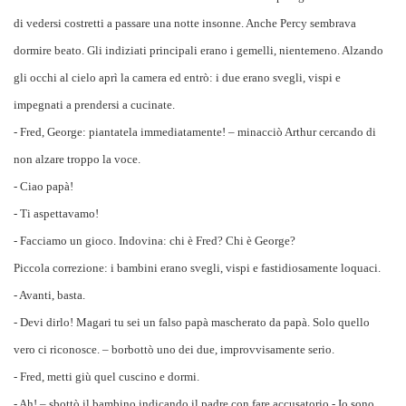
di vedersi costretti a passare una notte insonne. Anche Percy sembrava
dormire beato. Gli indiziati principali erano i gemelli, nientemeno. Alzando
gli occhi al cielo aprì la camera ed entrò: i due erano svegli, vispi e
impegnati a prendersi a cucinate.
- Fred, George: piantatela immediatamente! – minacciò Arthur cercando di
non alzare troppo la voce.
- Ciao papà!
- Ti aspettavamo!
- Facciamo un gioco. Indovina: chi è Fred? Chi è George?
Piccola correzione: i bambini erano svegli, vispi e fastidiosamente loquaci.
- Avanti, basta.
- Devi dirlo! Magari tu sei un falso papà mascherato da papà. Solo quello
vero ci riconosce. – borbottò uno dei due, improvvisamente serio.
- Fred, metti giù quel cuscino e dormi.
- Ah! – sbottò il bambino indicando il padre con fare accusatorio - Io sono