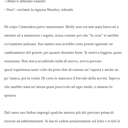
- Ormai li abbiamo esauriti.
- Vero! - esclamò la signora Weasley, ridendo.
Di colpo l’atmosfera parve rasserenarsi. Molly non era mai stata brava né a
mentire né a mantenere i segreti, senza contare poi che “la cosa” si sarebbe
ovviamente palesata. Suo marito non avrebbe certo potuto ignorare un
cambiamento del genere, per quanto distratto fosse. Si sentiva leggera, quasi
entusiasta. Non stava accadendo nulla di nuovo, aveva provato
quest’esperienza tante volte da poter dire di esserne un’ esperta e anche un
po’ stanca, per la verità. Di certo le mancava il brivido della novità. Sapeva
che sarebbe stata un’attesa quasi piacevole ad ogni modo, o almeno lo
sperava.
Dal canto suo Arthur impiegò qualche minuto più del previsto prima di
riuscire ad addormentarsi. Si lasciò cadere pesantemente sul letto e si tirò le