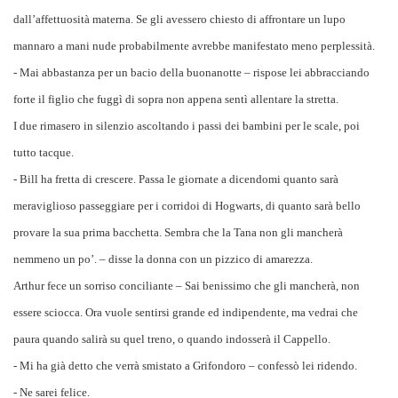
dall’affettuosità materna. Se gli avessero chiesto di affrontare un lupo
mannaro a mani nude probabilmente avrebbe manifestato meno perplessità.
- Mai abbastanza per un bacio della buonanotte – rispose lei abbracciando
forte il figlio che fuggì di sopra non appena sentì allentare la stretta.
I due rimasero in silenzio ascoltando i passi dei bambini per le scale, poi
tutto tacque.
- Bill ha fretta di crescere. Passa le giornate a dicendomi quanto sarà
meraviglioso passeggiare per i corridoi di Hogwarts, di quanto sarà bello
provare la sua prima bacchetta. Sembra che la Tana non gli mancherà
nemmeno un po’. – disse la donna con un pizzico di amarezza.
Arthur fece un sorriso conciliante – Sai benissimo che gli mancherà, non
essere sciocca. Ora vuole sentirsi grande ed indipendente, ma vedrai che
paura quando salirà su quel treno, o quando indosserà il Cappello.
- Mi ha già detto che verrà smistato a Grifondoro – confessò lei ridendo.
- Ne sarei felice.