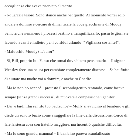
accoglienza che aveva riservato al marito.
- No, grazie tesoro. Sono stanco anche per quello. Al momento vorrei solo
andare a dormire e cercare di dimenticare la voce gracchiante di Moody.
Sembra che nemmeno i processi bastino a tranquillizzarlo; passa le giornate
facendo avanti e indietro per i corridoi urlando: “Vigilanza costante!”.
- Malocchio Moody? L’auror?
- Sì, Bill, proprio lui. Penso che ormai dovrebbero pensionarlo. – Il signor
Weasley fece una pausa per cambiare completamente discorso – Se hai finito
di aiutare tua madre vai a dormire, e anche tu Charlie.
- Ma io non ho sonno! – protestò il secondogenito tentando, come faceva
sempre (senza grandi successi), di muovere a compassione i genitori.
- Dai, è tardi. Hai sentito tuo padre, no? – Molly si avvicinò al bambino e gli
diede un sonoro bacio come a suggellare la fine della discussione. Cercò di
fare la stessa cosa con fratello maggiore, ma incontrò qualche difficoltà.
- Ma io sono grande, mamma! – il bambino pareva scandalizzato