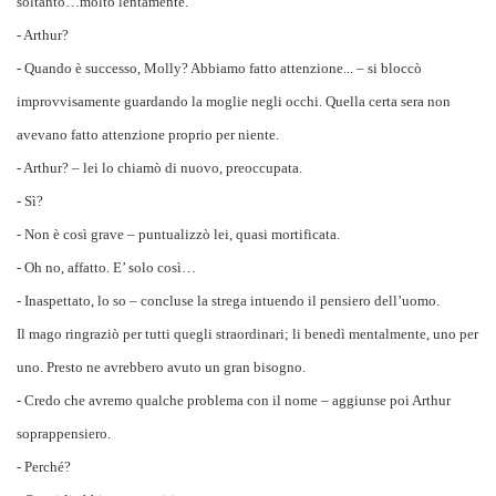
soltanto…molto lentamente.
- Arthur?
- Quando è successo, Molly? Abbiamo fatto attenzione... – si bloccò
improvvisamente guardando la moglie negli occhi. Quella certa sera non
avevano fatto attenzione proprio per niente.
- Arthur? – lei lo chiamò di nuovo, preoccupata.
- Sì?
- Non è così grave – puntualizzò lei, quasi mortificata.
- Oh no, affatto. E’ solo così…
- Inaspettato, lo so – concluse la strega intuendo il pensiero dell’uomo.
Il mago ringraziò per tutti quegli straordinari; li benedì mentalmente, uno per
uno. Presto ne avrebbero avuto un gran bisogno.
- Credo che avremo qualche problema con il nome – aggiunse poi Arthur
soprappensiero.
- Perché?