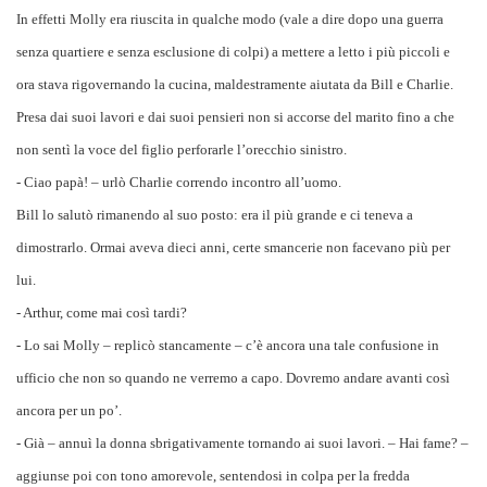
In effetti Molly era riuscita in qualche modo (vale a dire dopo una guerra
senza quartiere e senza esclusione di colpi) a mettere a letto i più piccoli e
ora stava rigovernando la cucina, maldestramente aiutata da Bill e Charlie.
Presa dai suoi lavori e dai suoi pensieri non si accorse del marito fino a che
non sentì la voce del figlio perforarle l’orecchio sinistro.
- Ciao papà! – urlò Charlie correndo incontro all’uomo.
Bill lo salutò rimanendo al suo posto: era il più grande e ci teneva a
dimostrarlo. Ormai aveva dieci anni, certe smancerie non facevano più per
lui.
- Arthur, come mai così tardi?
- Lo sai Molly – replicò stancamente – c’è ancora una tale confusione in
ufficio che non so quando ne verremo a capo. Dovremo andare avanti così
ancora per un po’.
- Già – annuì la donna sbrigativamente tornando ai suoi lavori. – Hai fame? –
aggiunse poi con tono amorevole, sentendosi in colpa per la fredda