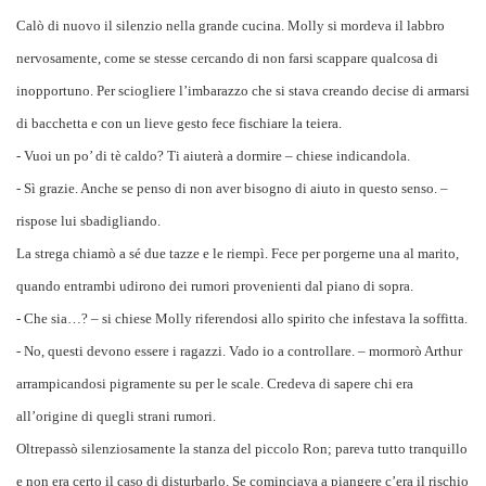
Calò di nuovo il silenzio nella grande cucina. Molly si mordeva il labbro
nervosamente, come se stesse cercando di non farsi scappare qualcosa di
inopportuno. Per sciogliere l’imbarazzo che si stava creando decise di armarsi
di bacchetta e con un lieve gesto fece fischiare la teiera.
- Vuoi un po’ di tè caldo? Ti aiuterà a dormire – chiese indicandola.
- Sì grazie. Anche se penso di non aver bisogno di aiuto in questo senso. –
rispose lui sbadigliando.
La strega chiamò a sé due tazze e le riempì. Fece per porgerne una al marito,
quando entrambi udirono dei rumori provenienti dal piano di sopra.
- Che sia…? – si chiese Molly riferendosi allo spirito che infestava la soffitta.
- No, questi devono essere i ragazzi. Vado io a controllare. – mormorò Arthur
arrampicandosi pigramente su per le scale. Credeva di sapere chi era
all’origine di quegli strani rumori.
Oltrepassò silenziosamente la stanza del piccolo Ron; pareva tutto tranquillo
e non era certo il caso di disturbarlo. Se cominciava a piangere c’era il rischio