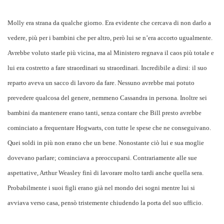
Molly era strana da qualche giorno. Era evidente che cercava di non darlo a
vedere, più per i bambini che per altro, però lui se n’era accorto ugualmente.
Avrebbe voluto starle più vicina, ma al Ministero regnava il caos più totale e
lui era costretto a fare straordinari su straordinari. Incredibile a dirsi: il suo
reparto aveva un sacco di lavoro da fare. Nessuno avrebbe mai potuto
prevedere qualcosa del genere, nemmeno Cassandra in persona. Inoltre sei
bambini da mantenere erano tanti, senza contare che Bill presto avrebbe
cominciato a frequentare Hogwarts, con tutte le spese che ne conseguivano.
Quei soldi in più non erano che un bene. Nonostante ciò lui e sua moglie
dovevano parlare; cominciava a preoccuparsi. Contrariamente alle sue
aspettative, Arthur Weasley finì di lavorare molto tardi anche quella sera.
Probabilmente i suoi figli erano già nel mondo dei sogni mentre lui si
avviava verso casa, pensò tristemente chiudendo la porta del suo ufficio.