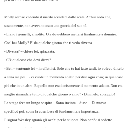
Molly sorrise vedendo il marito scendere dalle scale. Arthur notò che,
stranamente, non aveva toccato una goccia del suo tè.
- Erano i gemelli, al solito. Ora dovrebbero mettersi finalmente a dormire.
Cos’ hai Molly? E’ da qualche giorno che ti vedo diversa.
- Diversa? – chiese lei, spiazzata.
- C’è qualcosa che devi dirmi?
- Beh – tentennò lei – in effetti sì. Solo che tu hai fatto tardi, io volevo dirtelo
a cena ma poi…- ci vuole un momento adatto per dire ogni cosa; in quel caso
più che in un altro. E quello non era decisamente il momento adatto. Non era
meglio rimandare tutto di qualche giorno o anno? - Dimmelo, coraggio!
La strega fece un lungo sospiro – Sono incinta – disse. – Di nuovo –
specificò poi, come la cosa fosse di fondamentale importanza.
Il signor Weasley sgranò gli occhi per lo stupore. Non parlò: si sedette