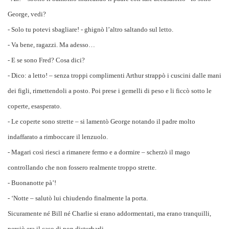
George, vedi?
- Solo tu potevi sbagliare! - ghignò l’altro saltando sul letto.
- Va bene, ragazzi. Ma adesso…
- E se sono Fred? Cosa dici?
- Dico: a letto! – senza troppi complimenti Arthur strappò i cuscini dalle mani
dei figli, rimettendoli a posto. Poi prese i gemelli di peso e li ficcò sotto le
coperte, esasperato.
- Le coperte sono strette – si lamentò George notando il padre molto
indaffarato a rimboccare il lenzuolo.
- Magari così riesci a rimanere fermo e a dormire – scherzò il mago
controllando che non fossero realmente troppo strette.
- Buonanotte pà’!
- ‘Notte – salutò lui chiudendo finalmente la porta.
Sicuramente né Bill né Charlie si erano addormentati, ma erano tranquilli,
perciò era il caso di non disturbarli.