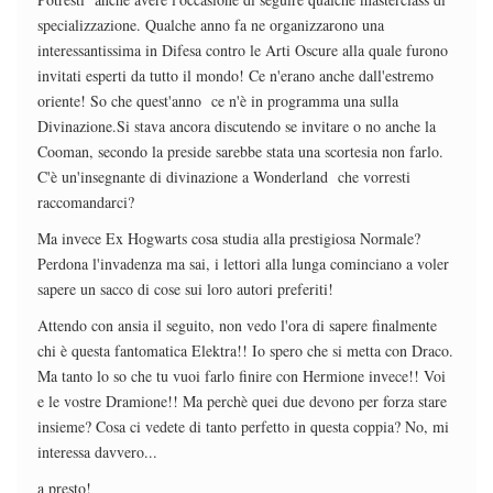
specializzazione. Qualche anno fa ne organizzarono una
interessantissima in Difesa contro le Arti Oscure alla quale furono
invitati esperti da tutto il mondo! Ce n'erano anche dall'estremo
oriente! So che quest'anno ce n'è in programma una sulla
Divinazione.Si stava ancora discutendo se invitare o no anche la
Cooman, secondo la preside sarebbe stata una scortesia non farlo.
C'è un'insegnante di divinazione a Wonderland che vorresti
raccomandarci?
Ma invece Ex Hogwarts cosa studia alla prestigiosa Normale?
Perdona l'invadenza ma sai, i lettori alla lunga cominciano a voler
sapere un sacco di cose sui loro autori preferiti!
Attendo con ansia il seguito, non vedo l'ora di sapere finalmente
chi è questa fantomatica Elektra!! Io spero che si metta con Draco.
Ma tanto lo so che tu vuoi farlo finire con Hermione invece!! Voi
e le vostre Dramione!! Ma perchè quei due devono per forza stare
insieme? Cosa ci vedete di tanto perfetto in questa coppia? No, mi
interessa davvero...
a presto!