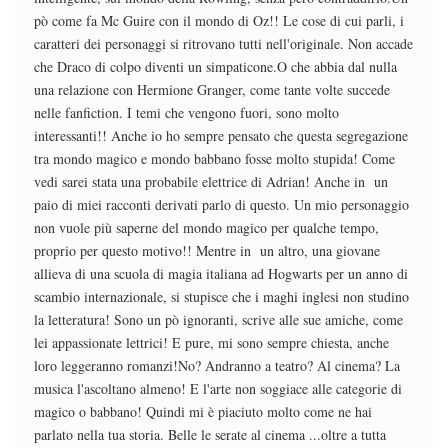
pò come fa Mc Guire con il mondo di Oz!! Le cose di cui parli, i
caratteri dei personaggi si ritrovano tutti nell'originale. Non accade
che Draco di colpo diventi un simpaticone.O che abbia dal nulla
una relazione con Hermione Granger, come tante volte succede
nelle fanfiction. I temi che vengono fuori, sono molto
interessanti!! Anche io ho sempre pensato che questa segregazione
tra mondo magico e mondo babbano fosse molto stupida! Come
vedi sarei stata una probabile elettrice di Adrian! Anche in un
paio di miei racconti derivati parlo di questo. Un mio personaggio
non vuole più saperne del mondo magico per qualche tempo,
proprio per questo motivo!! Mentre in un altro, una giovane
allieva di una scuola di magia italiana ad Hogwarts per un anno di
scambio internazionale, si stupisce che i maghi inglesi non studino
la letteratura! Sono un pò ignoranti, scrive alle sue amiche, come
lei appassionate lettrici! E pure, mi sono sempre chiesta, anche
loro leggeranno romanzi!No? Andranno a teatro? Al cinema? La
musica l'ascoltano almeno! E l'arte non soggiace alle categorie di
magico o babbano! Quindi mi è piaciuto molto come ne hai
parlato nella tua storia. Belle le serate al cinema ...oltre a tutta