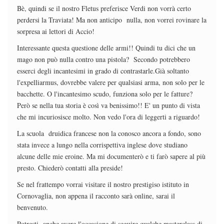
Bè, quindi se il nostro Fletus preferisce Verdi non vorrà certo
perdersi la Traviata! Ma non anticipo nulla, non vorrei rovinare la
sorpresa ai lettori di Accio!
Interessante questa questione delle armi!! Quindi tu dici che un
mago non può nulla contro una pistola? Secondo potrebbero
esserci degli incantesimi in grado di contrastarle.Già soltanto
l'expelliarmus, dovrebbe valere per qualsiasi arma, non solo per le
bacchette. O l'incantesimo scudo, funziona solo per le fatture?
Però se nella tua storia è così va benissimo!! E' un punto di vista
che mi incuriosisce molto. Non vedo l'ora di leggerti a riguardo!
La scuola druidica francese non la conosco ancora a fondo, sono
stata invece a lungo nella corrispettiva inglese dove studiano
alcune delle mie eroine. Ma mi documenterò e ti farò sapere al più
presto. Chiederò contatti alla preside!
Se nel frattempo vorrai visitare il nostro prestigiso istituto in
Cornovaglia, non appena il racconto sarà online, sarai il
benvenuto.
Potresti anche avere l'occasione di seguire qualche masterclass di