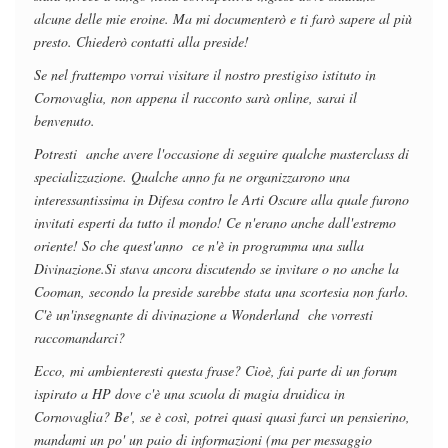
alcune delle mie eroine. Ma mi documenterò e ti farò sapere al più
presto. Chiederò contatti alla preside!
Se nel frattempo vorrai visitare il nostro prestigiso istituto in
Cornovaglia, non appena il racconto sarà online, sarai il
benvenuto.
Potresti anche avere l'occasione di seguire qualche masterclass di
specializzazione. Qualche anno fa ne organizzarono una
interessantissima in Difesa contro le Arti Oscure alla quale furono
invitati esperti da tutto il mondo! Ce n'erano anche dall'estremo
oriente! So che quest'anno ce n'è in programma una sulla
Divinazione.Si stava ancora discutendo se invitare o no anche la
Cooman, secondo la preside sarebbe stata una scortesia non farlo.
C'è un'insegnante di divinazione a Wonderland che vorresti
raccomandarci?
Ecco, mi ambienteresti questa frase? Cioè, fai parte di un forum
ispirato a HP dove c'è una scuola di magia druidica in
Cornovaglia? Be', se è così, potrei quasi quasi farci un pensierino,
mandami un po' un paio di informazioni (ma per messaggio