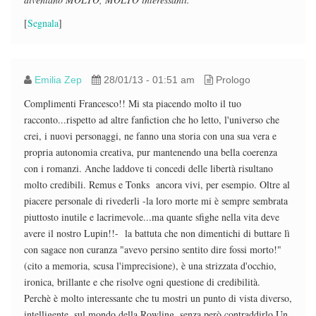
[
Segnala
]
Emilia Zep
28/01/13 - 01:51 am
Prologo
Complimenti Francesco!! Mi sta piacendo molto il tuo
racconto...rispetto ad altre fanfiction che ho letto, l'universo che
crei, i nuovi personaggi, ne fanno una storia con una sua vera e
propria autonomia creativa, pur mantenendo una bella coerenza
con i romanzi. Anche laddove ti concedi delle libertà risultano
molto credibili. Remus e Tonks ancora vivi, per esempio. Oltre al
piacere personale di rivederli -la loro morte mi è sempre sembrata
piuttosto inutile e lacrimevole...ma quante sfighe nella vita deve
avere il nostro Lupin!!- la battuta che non dimentichi di buttare lì
con sagace non curanza "avevo persino sentito dire fossi morto!"
(cito a memoria, scusa l'imprecisione), è una strizzata d'occhio,
ironica, brillante e che risolve ogni questione di credibilità.
Perchè è molto interessante che tu mostri un punto di vista diverso,
intelligente, sul mondo della Rowling, senza però contraddirlo.Un