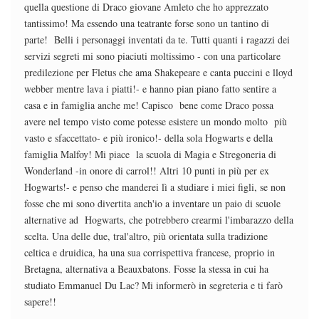
quella questione di Draco giovane Amleto che ho apprezzato
tantissimo! Ma essendo una teatrante forse sono un tantino di
parte! Belli i personaggi inventati da te. Tutti quanti i ragazzi dei
servizi segreti mi sono piaciuti moltissimo - con una particolare
predilezione per Fletus che ama Shakepeare e canta puccini e lloyd
webber mentre lava i piatti!- e hanno pian piano fatto sentire a
casa e in famiglia anche me! Capisco bene come Draco possa
avere nel tempo visto come potesse esistere un mondo molto più
vasto e sfaccettato- e più ironico!- della sola Hogwarts e della
famiglia Malfoy! Mi piace la scuola di Magia e Stregoneria di
Wonderland -in onore di carrol!! Altri 10 punti in più per ex
Hogwarts!- e penso che manderei lì a studiare i miei figli, se non
fosse che mi sono divertita anch'io a inventare un paio di scuole
alternative ad Hogwarts, che potrebbero crearmi l'imbarazzo della
scelta. Una delle due, tral'altro, più orientata sulla tradizione
celtica e druidica, ha una sua corrispettiva francese, proprio in
Bretagna, alternativa a Beauxbatons. Fosse la stessa in cui ha
studiato Emmanuel Du Lac? Mi informerò in segreteria e ti farò
sapere!!