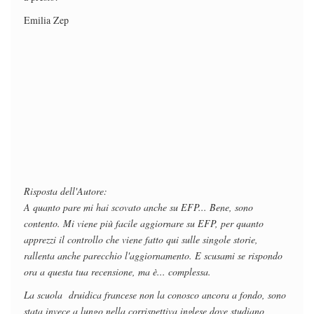
Emilia Zep
Risposta dell'Autore:
A quanto pare mi hai scovato anche su EFP... Bene, sono
contento. Mi viene più facile aggiornare su EFP, per quanto
apprezzi il controllo che viene fatto qui sulle singole storie,
rallenta anche parecchio l'aggiornamento. E scusami se rispondo
ora a questa tua recensione, ma è... complessa.
La scuola druidica francese non la conosco ancora a fondo, sono
stata invece a lungo nella corrispettiva inglese dove studiano