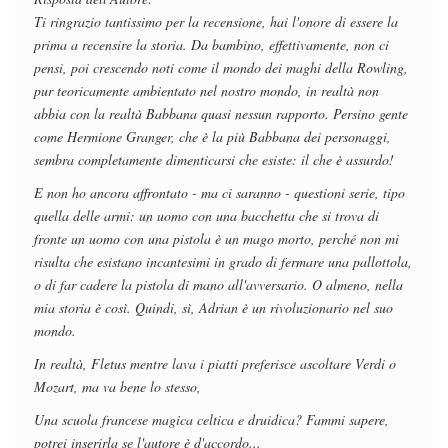
Ti ringrazio tantissimo per la recensione, hai l'onore di essere la
prima a recensire la storia. Da bambino, effettivamente, non ci
pensi, poi crescendo noti come il mondo dei maghi della Rowling,
pur teoricamente ambientato nel nostro mondo, in realtà non
abbia con la realtà Babbana quasi nessun rapporto. Persino gente
come Hermione Granger, che è la più Babbana dei personaggi,
sembra completamente dimenticarsi che esiste: il che è assurdo!
E non ho ancora affrontato - ma ci saranno - questioni serie, tipo
quella delle armi: un uomo con una bacchetta che si trova di
fronte un uomo con una pistola è un mago morto, perché non mi
risulta che esistano incantesimi in grado di fermare una pallottola,
o di far cadere la pistola di mano all'avversario. O almeno, nella
mia storia è così. Quindi, sì, Adrian è un rivoluzionario nel suo
mondo.
In realtà, Fletus mentre lava i piatti preferisce ascoltare Verdi o
Mozart, ma va bene lo stesso,
Una scuola francese magica celtica e druidica? Fammi sapere,
potrei inserirla se l'autore è d'accordo...