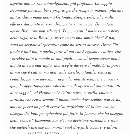
aspettavano un suo coinvolgimento più profondo. La coppia
Dramione funziona bene proprio perché rompe in maniera plateale
un fastidioso manicheismo Grifondoro/Serpeverde, ed è molto
efficace dal punto di vista drammatico, specie per Draco (ma
anche Hermione non scherza). Ti immagini il pathos e la potenza
della saga, se la Rowling avesse avuto una simile idea? E poi,
sono un segnale di speranza: come ho scritto altrove, Draco "in
fondo è tutti noi, è quella parte di noi che è egoista e cattiva, che
vorrebbe tutto il mondo ai suoi piedi, e che al tempo stesso non è
dotata di vera malvagità, non sceglie davvero il male. E' la parte
di noi che è cattiva ma non vuole esserlo, infantile, sciocca,
codarda, ma non meschina, non vile, non strisciante, e capace -
quando opportunamente sollecitata - di aprirsi ad inaspettati atti
di coraggio", ed Hermione "è l'altra parte, è quella solare e
altruista che cerca sempre il buono anche dove sembra non ci sia,
ma che pecca un po' di eccessiva perfezione. E' la luce che ha
bisogno del buio per splendere più forte, la fiamma che ha bisogno
della cenere." Insomma, non c'è una decisione razionale, è solo
che metterli assieme innamorati vuol dire farli cozzare, e allora
diventano MOLTO, MOLTO interessanti.