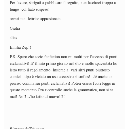
Per favore, sbrigati a pubblicare il seguito, non lasciarci troppo a
lungo col fiato sospeso!
ormai tua lettrice appassionata
Giulia
alias
Emilia Zep!!
P.S. Spero che accio fanfiction non mi multi per l'eccesso di punti
esclamativi! E' il mio primo giorno nel sito e molto spaventata ho
letto tutto il regolamento. Insieme a vari altri punti piuttosto
comici - tipo è vietato un uso eccessivo si smiles!- c'è anche un
preciso comma sui punti esclamativi! Potrei essere fuori legge in
questo momento.Ora ricontrollo anche la grammatica, non si sa
mai! No!! L'ho fatto di nuovo!!!!
Risposta dell'Autore: