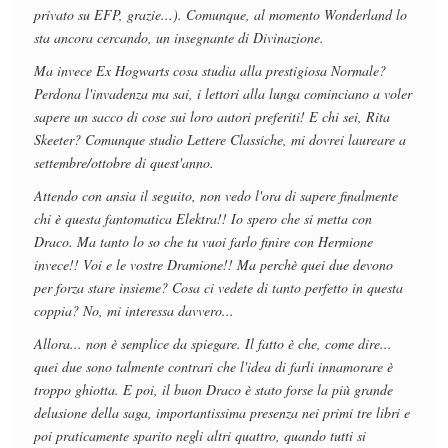
privato su EFP, grazie...). Comunque, al momento Wonderland lo
sta ancora cercando, un insegnante di Divinazione.
Ma invece Ex Hogwarts cosa studia alla prestigiosa Normale?
Perdona l'invadenza ma sai, i lettori alla lunga cominciano a voler
sapere un sacco di cose sui loro autori preferiti!
E chi sei, Rita
Skeeter? Comunque studio Lettere Classiche, mi dovrei laureare a
settembre/ottobre di quest'anno.
Attendo con ansia il seguito, non vedo l'ora di sapere finalmente
chi è questa fantomatica Elektra!! Io spero che si metta con
Draco. Ma tanto lo so che tu vuoi farlo finire con Hermione
invece!! Voi e le vostre Dramione!! Ma perchè quei due devono
per forza stare insieme? Cosa ci vedete di tanto perfetto in questa
coppia? No, mi interessa davvero...
Allora... non è semplice da spiegare. Il fatto è che, come dire...
quei due sono talmente contrari che l'idea di farli innamorare è
troppo ghiotta. E poi, il buon Draco è stato forse la più grande
delusione della saga, importantissima presenza nei primi tre libri e
poi praticamente sparito negli altri quattro, quando tutti si