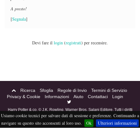
A presto!
[
Segnala
]
Devi fare il
login
(
registrati
) per recensire.
Ricerca
Sfoglia
Regole di Invio
Termini di Servizio
Privacy & Cookie
Informazioni
Aiuto
Contattaci
Login
Harry Potter & co. © J.K. Rowling, Warner Bros, Salani Editore. Tutti i diritti
Usiamo cookie tecnici per salvare dati di sessione e preferenze. Continuando a
riservati. Acciofanfiction © 2004-2016. Questo sito non è a scopo di lucro,
tutti i materiali in esso contenuti sono stati creati per puro divertimento, e
navigare su questo sito acconsenti al loro uso.
Ok
Ulteriori informazioni
sono proprietà dei rispettivi autori, non pubblicabili altrove senza esplicito
permesso da parte degli stessi.
eFiction
Credits