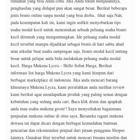
rumahan yang bisa Anda coba. Jika Anda tekun menjalaninya,
penghasilan yang didapat pun akan sangat besar. Berikut beberapa
jenis bisnis online tanpa modal yang bisa dioba.. lihat saja Nah,
pada kesempatan kali ini, kami ingin sedikit menyebarkan tips
usaha modal kecil untuk menemukan sebuah peluang usaha bisnis
kecil dirumah yang menguntungkan. Ide peluang usaha modal
kecil tersebut mampu dijadikan sebagai bisnis di hari sabtu ahad
atau sekedar buat usaha sampingan saja. bisnis modal kecil untung
besar untuk pelajar anda bida melakukan peluang usaha modal
kecil. Harga Mukena Lycra – Hello Sobat Harga, Berikut
informasi list harga Mukena Lycra yang kami himpun dari
berbagai marketplace di indonesia. Jika anda mencari barang
khususnya Mukena Lycra, kami persilahkan anda melihat review
kami berikut agar mendapatkan produk yang paling sesuai dengan
kebutuhan yang sedang anda cari. Baca klik disini dan apapkah
anda mau usaha mukena grosir? Saya menyediakan bagaimana
penjualan mukena online di situs saya. Beraneka ragam mukena
dewasa ini dapat dicari dengan berbagai kemudahan bantuan
pencarian dan rekomendasi penjual dari jutaan pengguna Shopee
lainnya. Gunakan fitur tersebut untuk mencari busana muslim dan