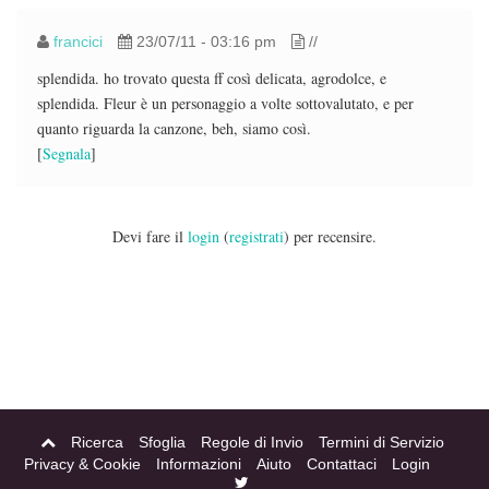
francici
23/07/11 - 03:16 pm
//
splendida. ho trovato questa ff così delicata, agrodolce, e
splendida. Fleur è un personaggio a volte sottovalutato, e per
quanto riguarda la canzone, beh, siamo così.
[
Segnala
]
Devi fare il
login
(
registrati
) per recensire.
Ricerca
Sfoglia
Regole di Invio
Termini di Servizio
Privacy & Cookie
Informazioni
Aiuto
Contattaci
Login