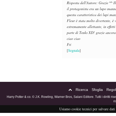
Risposta dell'Autore: Grazie ^^ Ih
il protagonista era un lupo mann
questa caratteristica dei lupi ma
Fleur è stata molto divertente, è 
estremamente allettante, in effet
parte di Tonks XD! grazie ancora 
ciao ciao
Fri
[
Segnala
]
Ricerca
Sfoglia
Regol
Harry Potter & co. © J.K. Rowling, Warner Bros, Salani Editore. Tutti i diritti ri
r
Usiamo cookie tecnici per salvare dati 