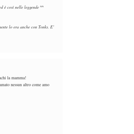
ed è così nelle leggende ^^
mente lo era anche con Tonks. E'
manchi la mamma!
i amato nessun altro come amo