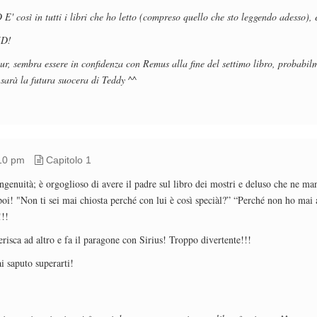
E' così in tutti i libri che ho letto (compreso quello che sto leggendo adesso), 
XD!
r, sembra essere in confidenza con Remus alla fine del settimo libro, probabil
sarà la futura suocera di Teddy ^^
10 pm
Capitolo 1
ingenuità; è orgoglioso di avere il padre sul libro dei mostri e deluso che ne 
poi! "Non ti sei mai chiosta perché con lui è così speciàl?” “Perché non ho ma
!!
risca ad altro e fa il paragone con Sirius! Troppo divertente!!!
i saputo superarti!