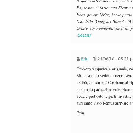
Risposta dell'Autore: Beh, vedere 
Eh, se non ci fosse stata Fleur a 
Ecco, povero Sirius, le sue presta
R.J. della "Gang del Bosco": "A
Grazie, sono contenta che ti sia p
[
Segnala
]
Erin
21/06/10 - 05:21 
Davvero simpatica e originale, com
Mi ha stupito vederla ancora senz
Ohibò, questo no! Corriamo ai rip
Ho amato particolarmente Fleur ch
vedere piuttosto le parti inverti
avremmo visto Remus arrivare a t
Erin