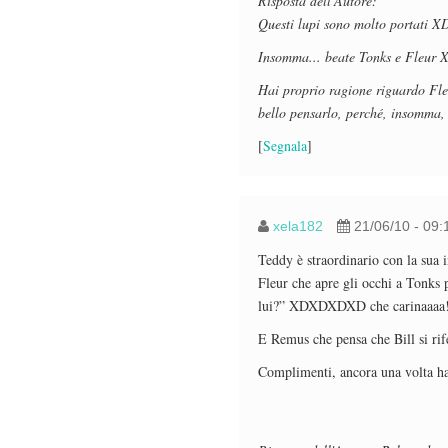
Risposta dell'Autore:
Questi lupi
sono
molto portati XD 
Insomma... beate Tonks e Fleur 
Hai proprio ragione riguardo Fleu
bello pensarlo, perché, insomma, 
[
Segnala
]
xela182
21/06/10 - 09:
Teddy è straordinario con la sua 
Fleur che apre gli occhi a Tonks 
lui?” XDXDXDXD che carinaaaa!
E Remus che pensa che Bill si rife
Complimenti, ancora una volta ha