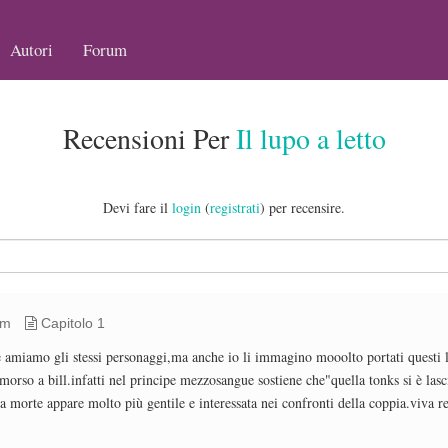
Autori
Forum
Recensioni Per
Il lupo a letto
Devi fare il
login
(
registrati
) per recensire.
pm
Capitolo 1
he amiamo gli stessi personaggi,ma anche io li immagino mooolto portati questi 
orso a bill.infatti nel principe mezzosangue sostiene che"quella tonks si è lasc
 morte appare molto più gentile e interessata nei confronti della coppia.viva 