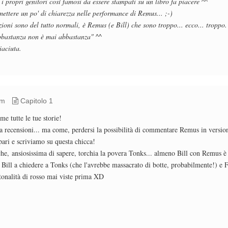
i propri genitori così famosi da essere stampati su un libro fa piacere ^^
mettere un po' di chiarezza nelle performance di Remus... ;-)
zioni sono del tutto normali, è Remus (e Bill) che sono troppo... ecco... troppo
bbastanza non è mai abbastanza" ^^
iaciuta.
pm
Capitolo 1
e tutte le tue storie!
a recensioni... ma come, perdersi la possibilità di commentare Remus in version
ari e scriviamo su questa chicca!
e, ansiosissima di sapere, torchia la povera Tonks... almeno Bill con Remus è 
te: Bill a chiedere a Tonks (che l'avrebbe massacrato di botte, probabilmente!) 
onalità di rosso mai viste prima XD