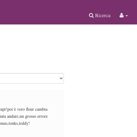
Ricerca
lupi!poi è vero fleur cambia
iata andare,un grosso errore
remus,tonks,teddy!