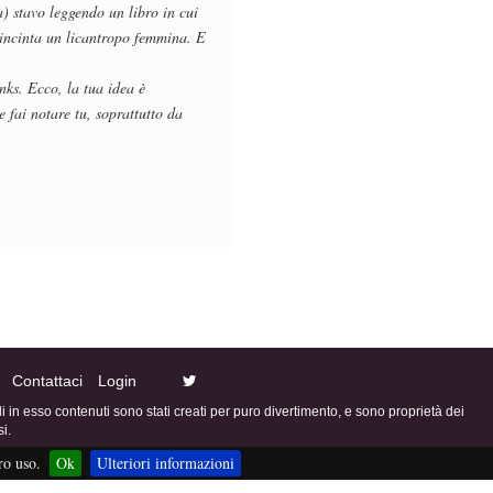
a) stavo leggendo un libro in cui
incinta un licantropo femmina. E
nks. Ecco, la tua idea è
 fai notare tu, soprattutto da
Contattaci
Login
ali in esso contenuti sono stati creati per puro divertimento, e sono proprietà dei
i.
ro uso.
Ok
Ulteriori informazioni