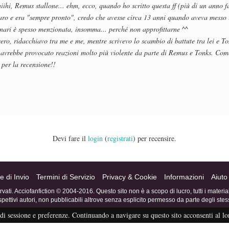
iihi, Remus stallone... ehm, ecco, quando ho scritto questa ff (più di un anno f
aro e era "sempre pronto", credo che avesse circa 13 anni quando aveva messo 
nnari è spesso menzionata, insomma... perché non approfittarne ^^
vero, ridacchiavo tra me e me, mentre scrivevo lo scambio di battute tra lei e To
ti avrebbe provocato reazioni molto più violente da parte di Remus e Tonks. Come
per la recensione!!
Devi fare il
login
(
registrati
) per recensire.
e di Invio
Termini di Servizio
Privacy & Cookie
Informazioni
Aiuto
servati. Acciofanfiction © 2004-2016. Questo sito non è a scopo di lucro, tutti i materi
ispettivi autori, non pubblicabili altrove senza esplicito permesso da parte degli stess
di sessione e preferenze. Continuando a navigare su questo sito acconsenti al lo
eFiction
Credits