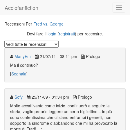
Acciofanfiction
Recensioni Per
Fred vs. George
Devi fare il
login
(
registrati
) per recensire.
ManyEm
21/07/11 - 08:11 pm
Prologo
Ma il continuo?
[
Segnala
]
Sofy
25/11/09 - 01:34 pm
Prologo
Molto accattivante come inizio, continuerò a seguire la
storia, voglio proprio leggere un certo bigliettino... in più
sono contentissima che ci siano entrambi i gemelli, non
sopporto la sindrome d'abbandono che mi ha provocato la
morte di Fred! ;_;