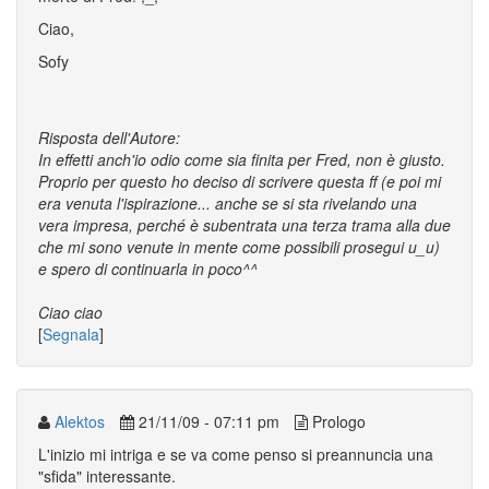
Ciao,
Sofy
Risposta dell'Autore:
In effetti anch'io odio come sia finita per Fred, non è giusto.
Proprio per questo ho deciso di scrivere questa ff (e poi mi
era venuta l'ispirazione... anche se si sta rivelando una
vera impresa, perché è subentrata una terza trama alla due
che mi sono venute in mente come possibili prosegui u_u)
e spero di continuarla in poco^^
Ciao ciao
[
Segnala
]
Alektos
21/11/09 - 07:11 pm
Prologo
L'inizio mi intriga e se va come penso si preannuncia una
"sfida" interessante.