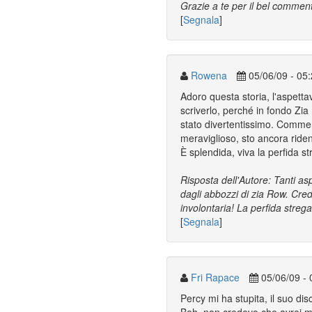
Grazie a te per il bel commen
[
Segnala
]
Rowena
05/06/09 - 05
Adoro questa storia, l'aspetta
scriverlo, perché in fondo Zia 
stato divertentissimo. Comment
meraviglioso, sto ancora ride
È splendida, viva la perfida s
Risposta dell'Autore: Tanti as
dagli abbozzi di zia Row. Cred
involontaria! La perfida streg
[
Segnala
]
Fri Rapace
05/06/09 - 
Percy mi ha stupita, il suo disc