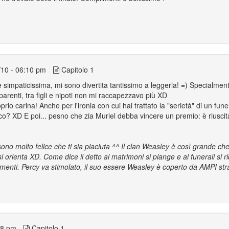
10 - 06:10 pm
Capitolo 1
simpaticissima, mi sono divertita tantissimo a leggerla! =) Specialmente
 parenti, tra figli e nipoti non mi raccapezzavo più XD
o carina! Anche per l'ironia con cui hai trattato la "serietà" di un fune
ico? XD E poi... pesno che zia Muriel debba vincere un premio: è riuscita
sono molto felice che ti sia piaciuta ^^ Il clan Weasley è così grande che
rienta XD. Come dice il detto ai matrimoni si piange e ai funerali si rid
imenti. Percy va stimolato, il suo essere Weasley è coperto da AMPI str
58 pm
Capitolo 1