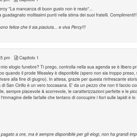
Percy "La mancanza di buon gusto non è reato"...
 guadagnato moltissimi punti nella stima dei suoi fratelli. Complimenti!!
no felice che ti sia piaciuta... e viva Percy!!!
45 pm
Capitolo 1
 mio elogio funebre? Ti prego, controlla nella sua agenda se è libero 
urbo quando il prode Weasley è disponibile (spero non sia troppo preso,
vare alla fine di giugno). In attesa, grazie per questa rinfrescante storia
a di San Cirillo è un vero toccasana. E' da un pezzo che non ti faccio co
ile, sempre piacevole & scorrevole, le caratterizzazioni perfette e le pi
 l'immagine delle farfalle che tentano di concupire i fiori sulle lapidi è l
a pagato a ore, ma è sempre disponibile per gli elogi, non ha grandi i