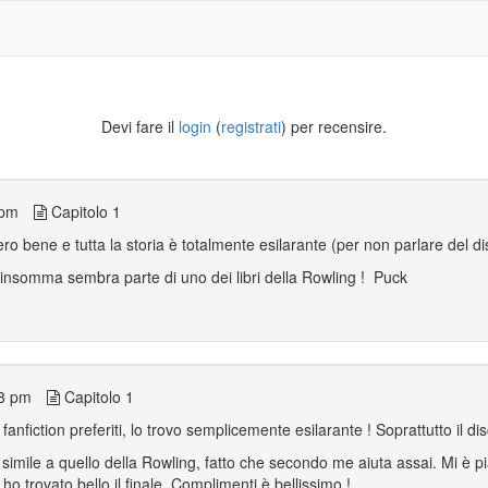
Devi fare il
login
(
registrati
) per recensire.
 pm
Capitolo 1
ero bene e tutta la storia è totalmente esilarante (per non parlare del di
... insomma sembra parte di uno dei libri della Rowling ! Puck
48 pm
Capitolo 1
fanfiction preferiti, lo trovo semplicemente esilarante ! Soprattutto il di
o simile a quello della Rowling, fatto che secondo me aiuta assai. Mi è pia
o trovato bello il finale. Complimenti è bellissimo !