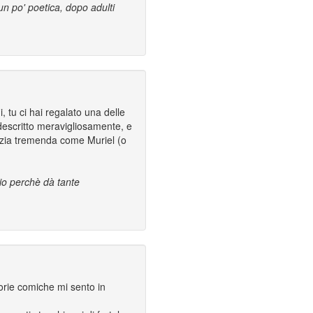
n po' poetica, dopo adulti
, tu ci hai regalato una delle
è descritto meravigliosamente, e
a zia tremenda come Muriel (o
rio perchè dà tante
orie comiche mi sento in