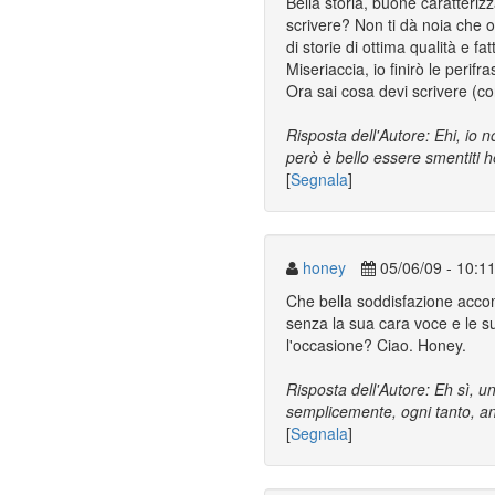
Bella storia, buone caratterizz
scrivere? Non ti dà noia che o
di storie di ottima qualità e fa
Miseriaccia, io finirò le perifra
Ora sai cosa devi scrivere (con 
Risposta dell'Autore: Ehi, io
però è bello essere smentiti he
[
Segnala
]
honey
05/06/09 - 10:1
Che bella soddisfazione accom
senza la sua cara voce e le su
l'occasione? Ciao. Honey.
Risposta dell'Autore: Eh sì, un
semplicemente, ogni tanto, an
[
Segnala
]