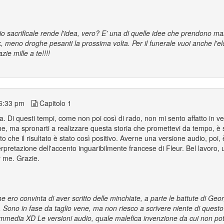
ccio sacrificale rende l'idea, vero? E' una di quelle idee che prendono m
ok, meno droghe pesanti la prossima volta. Per il funerale vuoi anche l'e
zie mille a te!!!!
6:33 pm
Capitolo 1
a. Di questi tempi, come non poi così di rado, non mi sento affatto in v
he, ma spronarti a realizzare questa storia che promettevi da tempo, è
to che il risultato è stato così positivo. Averne una versione audio, poi
rpretazione dell'accento inguaribilmente francese di Fleur. Bel lavoro,
r me. Grazie.
e ero convinta di aver scritto delle minchiate, a parte le battute di Geo
 Sono in fase da taglio vene, ma non riesco a scrivere niente di questo 
ommedia XD Le versioni audio, quale malefica invenzione da cui non po