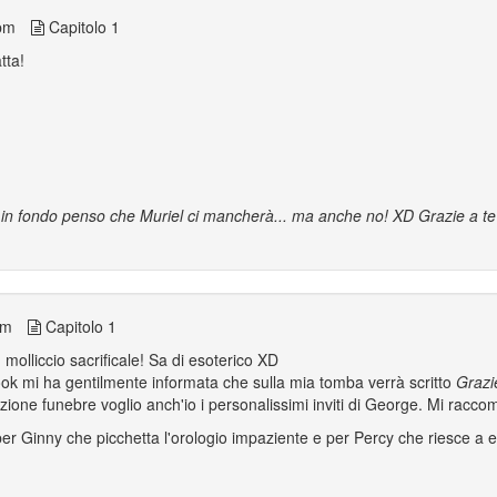
pm
Capitolo 1
tta!
o in fondo penso che Muriel ci mancherà... ma anche no! XD Grazie a te
pm
Capitolo 1
 molliccio sacrificale! Sa di esoterico XD
ok mi ha gentilmente informata che sulla mia tomba verrà scritto
Grazie
one funebre voglio anch'io i personalissimi inviti di George. Mi racco
per Ginny che picchetta l'orologio impaziente e per Percy che riesce a es