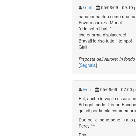
Giuli
05/06/09 - 09:10 
hahahauha rido come una ma
Povera cara zia Muriel.
*ride sotto i baffi*
che enorme dispiaceree!
Brava!Ho riso tutto il tempo!
Giuli
Risposta dell'Autore: In fond
[
Segnala
]
Erin
05/06/09 - 07:00 
Ehi, anche io voglio essere un
Ad ogni modo, il buon Facebo
quindi per la mia commemorazi
Due pollici bene bene in alto 
Percy ^^
Erin