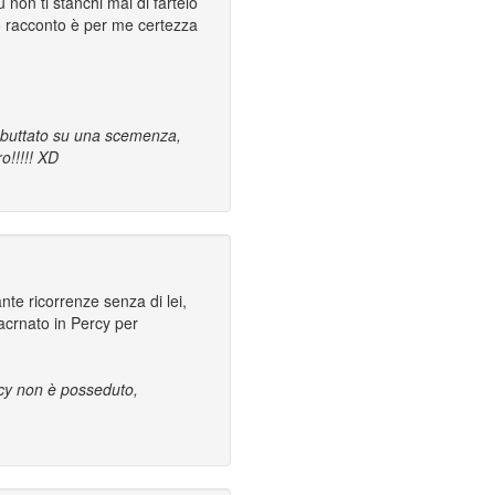
 non ti stanchi mai di fartelo
uo racconto è per me certezza
r buttato su una scemenza,
o!!!!! XD
te ricorrenze senza di lei,
acrnato in Percy per
ercy non è posseduto,