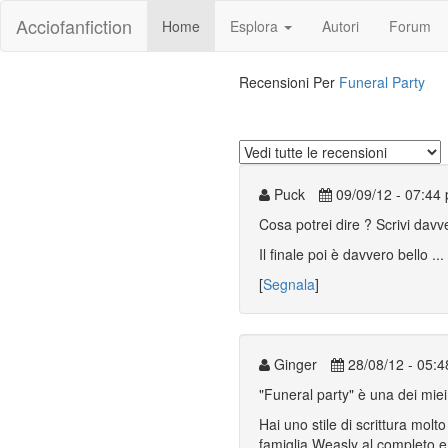
Acciofanfiction
Home
Esplora
Autori
Forum
Recensioni Per
Funeral Party
Puck
09/09/12 - 07:44
Cosa potrei dire ? Scrivi davv
Il finale poi è davvero bello 
[
Segnala
]
Ginger
28/08/12 - 05:
"Funeral party" è una dei miei 
Hai uno stile di scrittura molt
famiglia Weasly al completo e h