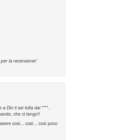
 per la recensione!
 a Dio ti sei tolta dai ****
,
mando, che ci tengo!!
sere così... così... così poco