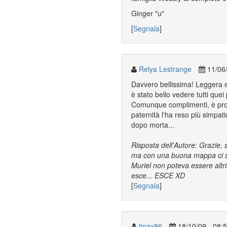
Ginger "u"
[
Segnala
]
Relya Lestrange
11/06/
Davvero bellissima! Leggera e 
è stato bello vedere tutti quei
Comunque complimenti, è propri
paternità l'ha reso più simpat
dopo morta...
Risposta dell'Autore: Grazie, 
ma con una buona mappa ci si o
Muriel non poteva essere altr
esce... ESCE XD
[
Segnala
]
tinax86
18/10/09 - 08: