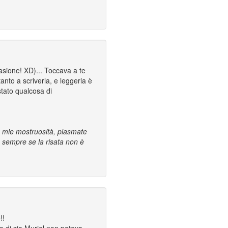
asione! XD)... Toccava a te
tanto a scriverla, e leggerla è
stato qualcosa di
le mie mostruosità, plasmate
, sempre se la risata non è
!!