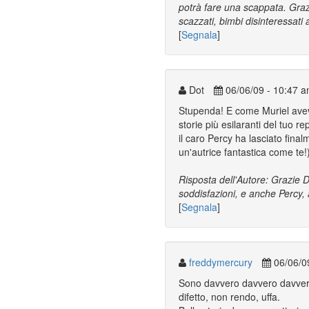
potrà fare una scappata. Graz
scazzati, bimbi disinteressati 
[
Segnala
]
Dot
06/06/09 - 10:47 
Stupenda! E come Muriel aveva r
storie più esilaranti del tuo r
il caro Percy ha lasciato fin
un'autrice fantastica come te!)
Risposta dell'Autore: Grazie D
soddisfazioni, e anche Percy, a
[
Segnala
]
freddymercury
06/06/0
Sono davvero davvero davvero 
difetto, non rendo, uffa.