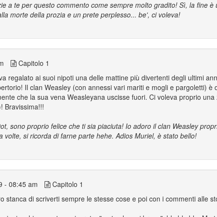
ie a te per questo commento come sempre molto gradito! Sì, la fine è u
alla morte della prozia e un prete perplesso... be', ci voleva!
am
Capitolo 1
egalato ai suoi nipoti una delle mattine più divertenti degli ultimi anni
epertorio! Il clan Weasley (con annessi vari mariti e mogli e pargoletti) 
almente che la sua vena Weasleyana uscisse fuori. Ci voleva proprio un
! Bravissima!!!
ot, sono proprio felice che ti sia piaciuta! Io adoro il clan Weasley prop
 volte, si ricorda di farne parte hehe. Adios Muriel, è stato bello!
9 - 08:45 am
Capitolo 1
stanca di scriverti sempre le stesse cose e poi con i commenti alle st