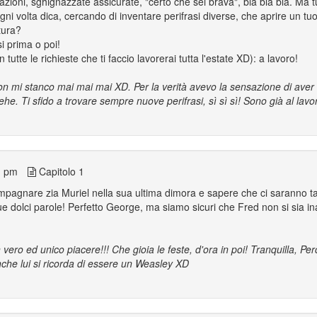
azioni, sghignazzate assicurate, "certo che sei brava", bla bla bla. Ma tu
gni volta dica, cercando di inventare perifrasi diverse, che aprire un t
ttura?
si prima o poi!
tutte le richieste che ti faccio lavorerai tutta l'estate XD): a lavoro!
 non mi stanco mai mai mai XD. Per la verità avevo la sensazione di ave
he. Ti sfido a trovare sempre nuove perifrasi, sì sì sì! Sono già al lavor
1 pm
Capitolo 1
pagnare zia Muriel nella sua ultima dimora e sapere che ci saranno tan
e dolci parole! Perfetto George, ma siamo sicuri che Fred non si sia in
 vero ed unico piacere!!! Che gioia le feste, d'ora in poi! Tranquilla, P
che lui si ricorda di essere un Weasley XD