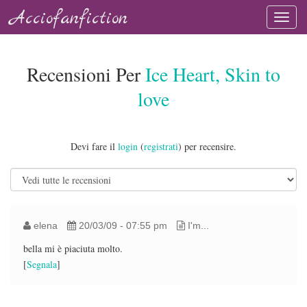
Acciofanfiction
Recensioni Per
Ice Heart, Skin to
love
Devi fare il
login
(
registrati
) per recensire.
elena
20/03/09 - 07:55 pm
I'm...
bella mi è piaciuta molto.
[
Segnala
]