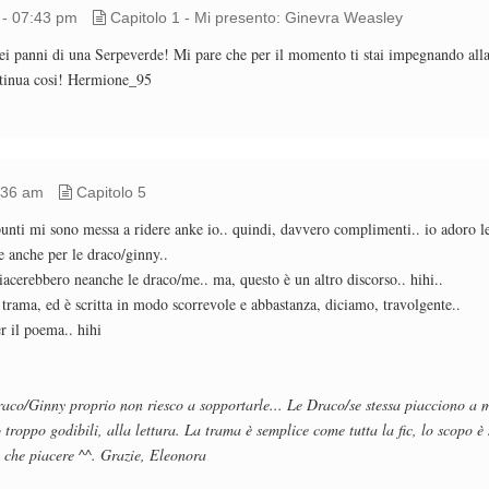
 - 07:43 pm
Capitolo 1 - Mi presento: Ginevra Weasley
ei panni di una Serpeverde! Mi pare che per il momento ti stai impegnando alla
ntinua cosi! Hermione_95
:36 am
Capitolo 5
 punti mi sono messa a ridere anke io.. quindi, davvero complimenti.. io adoro l
 anche per le draco/ginny..
piacerebbero neanche le draco/me.. ma, questo è un altro discorso.. hihi..
trama, ed è scritta in modo scorrevole e abbastanza, diciamo, travolgente..
r il poema.. hihi
raco/Ginny proprio non riesco a sopportarle... Le Draco/se stessa piacciono a m
troppo godibili, alla lettura. La trama è semplice come tutta la fic, lo scopo è
 che piacere ^^. Grazie, Eleonora