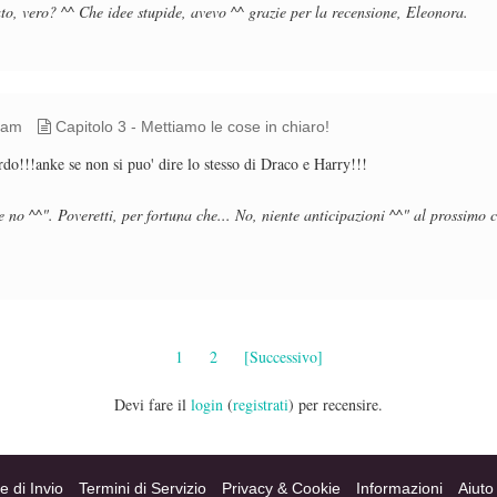
to, vero? ^^ Che idee stupide, avevo ^^ grazie per la recensione, Eleonora.
 am
Capitolo 3 - Mettiamo le cose in chiaro!
do!!!anke se non si puo' dire lo stesso di Draco e Harry!!!
 no ^^". Poveretti, per fortuna che... No, niente anticipazioni ^^" al prossimo 
1
2
[Successivo]
Devi fare il
login
(
registrati
) per recensire.
e di Invio
Termini di Servizio
Privacy & Cookie
Informazioni
Aiuto