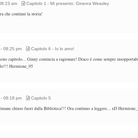
08:23 am
Capitolo 1 - Mi presento: Ginevra Weasley
a che continui la storia!
 - 08:25 pm
Capitolo 6 - Io lo amo!
to capitolo... Ginny comincia a ragionare! Draco è come sempre insopportabile 
tolo!!! Hermione_95
 - 08:18 pm
Capitolo 5
 rimane chiuso fuori dalla Biblioteca!!! Ora continuo a leggere... xD Hermione