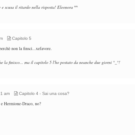
 e scusa il ritardo nella risposta! Eleonora ^^
am
Capitolo 5
erchè non la finsci...xefavore.
e la finisco... ma il capitolo 5 l'ho postato da neanche due giorni °_°!
01 am
Capitolo 4 - Sai una cosa?
y e Hermione-Draco, no?