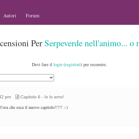
Autori
Forum
censioni Per
Serpeverde nell'animo... o 
Devi fare il
login
(
registrati
) per recensire.
:42 pm
Capitolo 6 - Io lo amo!
'ora che esca il nuovo capitolo!!!!! :-)