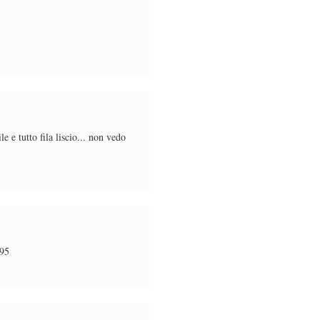
e tutto fila liscio... non vedo
_95