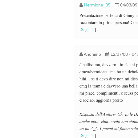
Hermione_95
04/03/09
Presentazione perfetta di Ginny n
raccontare in prima persona! Co
[
Segnala
]
Anonimo
12/07/08 - 04
è bellissima, davvero.. in alcuni
draco/hermione.. ma ho un debole
hihi... se ti devo dire non mi dis
cmq la trama è davvero una bella 
mi piace, complimenti, e scusa pe
ciaociao, aggiorna presto
Risposta dell'Autore: Oh, io le D
anche ma... ehm, credo non siano 
un po' ^_^. I poemi mi fanno solo
[
Segnala
]