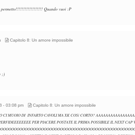
i permetto!!!!!!!!!!!!!!!!!! Quando vuoi :P
m
Capitolo 8: Un amore impossibile
 ;)
8 - 03:08 pm
Capitolo 8: Un amore impossibile
IO CI MUOIO DI INFARTO CAVOLI MA XK COSì CORTO? AAAAAAAAAAAAA
PERFIDEEEEEEEE PER PIACERE POSTATE IL PRIMA POSSIBILE IL NEXT CAP V
OOOOOOOOOOOOOOOOOOOOOOOOOOOOOOOOOOOOOOOOOOOOOOOOOOO (P