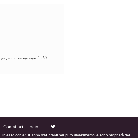
azie per la recensione bic!!!
Contattaci
Login
ali in esso contenuti sono stati creati per puro divertimento, e sono proprietà dei