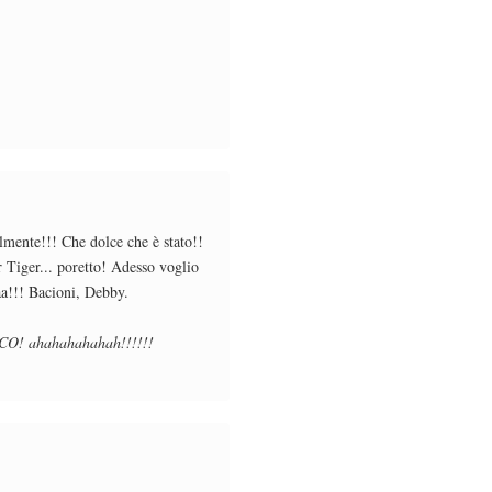
ente!!! Che dolce che è stato!!
 Tiger... poretto! Adesso voglio
aa!!! Bacioni, Debby.
ACO! ahahahahahah!!!!!!