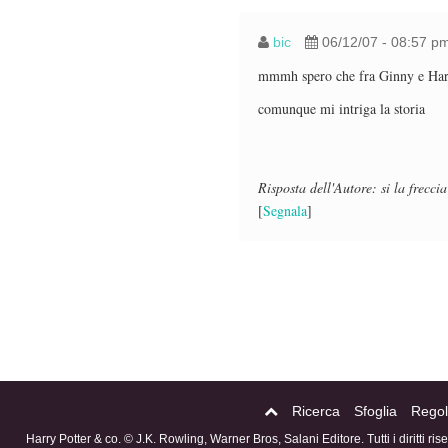
bic
06/12/07 - 08:57 p
mmmh spero che fra Ginny e Harry
comunque mi intriga la storia
Risposta dell'Autore: si la freccia
[
Segnala
]
Ricerca
Sfoglia
Regol
Harry Potter & co. © J.K. Rowling, Warner Bros, Salani Editore. Tutti i diritti ri