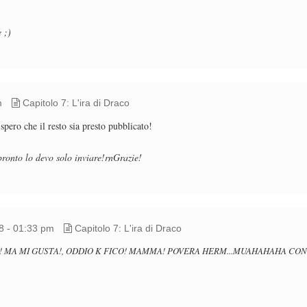
 ;)
m
Capitolo 7: L'ira di Draco
ero che il resto sia presto pubblicato!
 pronto lo devo solo inviare!rnGrazie!
8 - 01:33 pm
Capitolo 7: L'ira di Draco
! MA MI GUSTA!, ODDIO K FICO! MAMMA! POVERA HERM...MUAHAHAHA CONT