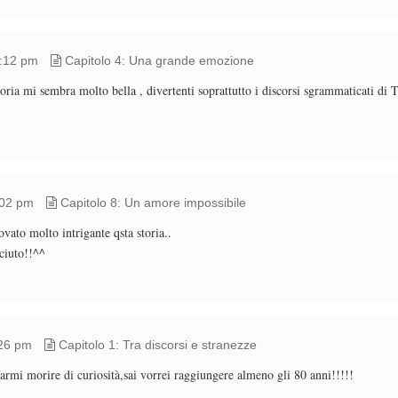
6:12 pm
Capitolo 4: Una grande emozione
storia mi sembra molto bella , divertenti soprattutto i discorsi sgrammaticati di 
:02 pm
Capitolo 8: Un amore impossibile
vato molto intrigante qsta storia..
ciuto!!^^
:26 pm
Capitolo 1: Tra discorsi e stranezze
rmi morire di curiosità,sai vorrei raggiungere almeno gli 80 anni!!!!!