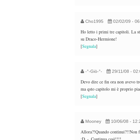
Cho1995
02/02/09 - 0
Ho letto i primi tre capitoli. La 
su Draco-Hermione!
[
Segnala
]
-°-Giò-°-
29/11/08 - 02
Devo dire ce fin ora non avevo tro
ma qsto capitolo mi è proprio pia
[
Segnala
]
Mooney
10/06/08 - 12
Allora?!Quando continui?!!Non fa
:D_-_Continua così!!!!