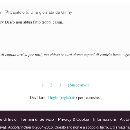
m
Capitolo 5: Una giornata da Ginny
 Draco non abbia fatto troppi casini....
 di cupido arriva per tutti, ma chissà se tutti siamo capaci di capirla bene....gr
1
2
3
[Successivo]
Devi fare il
login
(
registrati
) per recensire.
e di Invio
Termini di Servizio
Privacy & Cookie
Informazioni
Aiuto
servati. Acciofanfiction © 2004-2016. Questo sito non è a scopo di lucro, tutti i materi