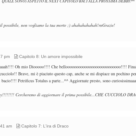
QUALE SONO) ASPETTO IL NEXT CAPITOLO BACI ALLA PROSSIMA DEBBY!^^
 il possibile, non vogliamo la tua morte ;) ahahahahahah!rnGrazie!
57 pm
Capitolo 8: Un amore impossibile
aaah!!!! Oh mio Diooooo!!!! Che belloooooooooooooooooooooooooo!!!! Finalm
cucciolo!! Brave, mi è piaciuto questo cap, anche se mi dispiace un pochino per
 bacio!!!! Petrificus Totalus a parte...^^ Aggiornate presto, sono curiosissimaa
bby!!!!!!!! Cercheremo di aggiornare il prima possibile...CHE CUCCIOLO DR
:41 am
Capitolo 7: L'ira di Draco