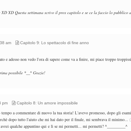
 XD XD Questa settimana scrivo il prox capitolo e se ce la faccio lo pubblico 
:38 am
Capitolo 9: Lo spettacolo di fine anno
fiato e adesso non vedo l'ora di sapere come va a finire, mi piace troppo troppi
rima possibile *__^ Grazie!
3 pm
Capitolo 8: Un amore impossibile
 tempo a commentare di nuovo la tua storia! L'avevo promesso, dopo gli esami
perchè dopo tutto l'aiuto che mi hai dato per il finale, mi sembrava il minimo..
ò avrei qualche appuntino qui e lì se mi permetti... mi permetti? ^_________^