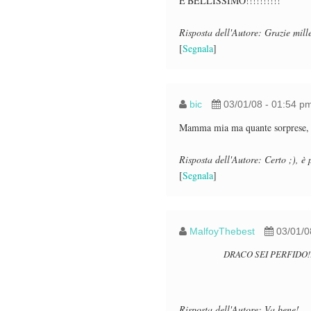
E'BELLISSIMO!!!!!!!!!!
Risposta dell'Autore: Grazie mille
[
Segnala
]
bic
03/01/08 - 01:54 p
Mamma mia ma quante sorprese, sp
Risposta dell'Autore: Certo ;), è
[
Segnala
]
MalfoyThebest
03/01/0
DRACO SEI PERFIDO!
Risposta dell'Autore: Va bene!