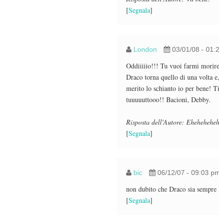
[
Segnala
]
London
03/01/08 - 01:
Oddiiiiio!!! Tu vuoi farmi morir
Draco torna quello di una volta e
merito lo schianto io per bene! T
tuuuuuttooo!! Bacioni, Debby.
Risposta dell'Autore: Ehehehehe
[
Segnala
]
bic
06/12/07 - 09:03 p
non dubito che Draco sia sempre D
[
Segnala
]