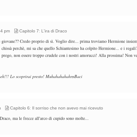
24 pm
Capitolo 7: L'ira di Draco
e giovane?? Credo proprio di sì. Voglio dire... prima troviamo Hermione insie
, chissà perchè, mi sa che quello Schiantesimo ha colpito Hermione... e i regali
i prego, non essere troppo crudele con i nostri amorucci! Alla prossima! Non ve
heh!!! Lo scoprirai presto! MuhahahahahrnBaci
m
Capitolo 6: Il sorriso che non avevo mai ricevuto
raco, ma le frecce all'arco di cupido sono molte...