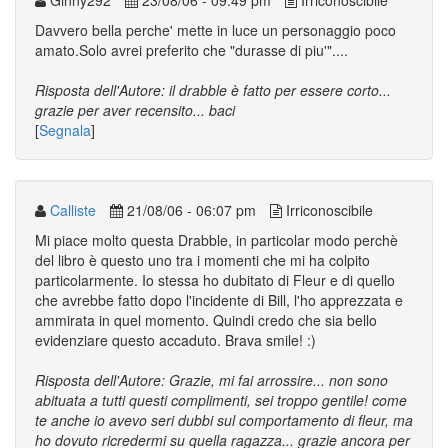
Ginny292
23/08/06 - 09:49 pm
Irriconoscibile
Davvero bella perche' mette in luce un personaggio poco
amato.Solo avrei preferito che "durasse di piu'"....
Risposta dell'Autore: il drabble è fatto per essere corto...
grazie per aver recensito... baci
[
Segnala
]
Calliste
21/08/06 - 06:07 pm
Irriconoscibile
Mi piace molto questa Drabble, in particolar modo perchè
del libro è questo uno tra i momenti che mi ha colpito
particolarmente. Io stessa ho dubitato di Fleur e di quello
che avrebbe fatto dopo l'incidente di Bill, l'ho apprezzata e
ammirata in quel momento. Quindi credo che sia bello
evidenziare questo accaduto. Brava smile! :)
Risposta dell'Autore: Grazie, mi fai arrossire... non sono
abituata a tutti questi complimenti, sei troppo gentile! come
te anche io avevo seri dubbi sul comportamento di fleur, ma
ho dovuto ricredermi su quella ragazza... grazie ancora per