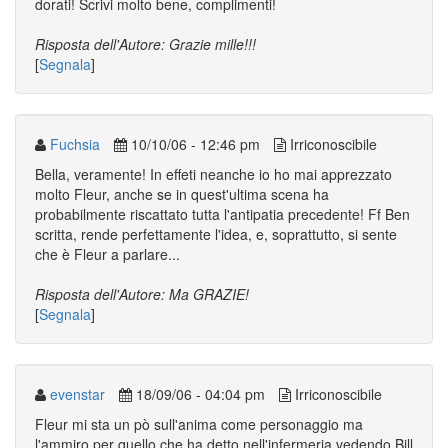
dorati! Scrivi molto bene, complimenti!
Risposta dell'Autore: Grazie mille!!!
[
Segnala
]
Fuchsia
10/10/06 - 12:46 pm
Irriconoscibile
Bella, veramente! In effeti neanche io ho mai apprezzato
molto Fleur, anche se in quest'ultima scena ha
probabilmente riscattato tutta l'antipatia precedente! Ff Ben
scritta, rende perfettamente l'idea, e, soprattutto, si sente
che è Fleur a parlare...
Risposta dell'Autore: Ma GRAZIE!
[
Segnala
]
evenstar
18/09/06 - 04:04 pm
Irriconoscibile
Fleur mi sta un pò sull'anima come personaggio ma
l'ammiro per quello che ha detto nell'infermeria vedendo Bill