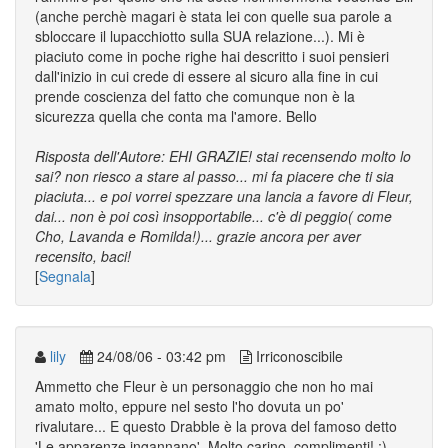
(anche perchè magari è stata lei con quelle sua parole a
sbloccare il lupacchiotto sulla SUA relazione...). Mi è
piaciuto come in poche righe hai descritto i suoi pensieri
dall'inizio in cui crede di essere al sicuro alla fine in cui
prende coscienza del fatto che comunque non è la
sicurezza quella che conta ma l'amore. Bello
Risposta dell'Autore: EHI GRAZIE! stai recensendo molto lo
sai? non riesco a stare al passo... mi fa piacere che ti sia
piaciuta... e poi vorrei spezzare una lancia a favore di Fleur,
dai... non è poi così insopportabile... c'è di peggio( come
Cho, Lavanda e Romilda!)... grazie ancora per aver
recensito, baci!
[
Segnala
]
lily
24/08/06 - 03:42 pm
Irriconoscibile
Ammetto che Fleur è un personaggio che non ho mai
amato molto, eppure nel sesto l'ho dovuta un po'
rivalutare... E questo Drabble è la prova del famoso detto
'Le apparenze ingannano'. Molto carino, complimenti! ;)