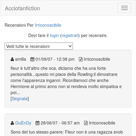
Acciofanfiction
Recensioni Per
Irriconoscibile
Devi fare il
login
(
registrati
) per recensire.
smilla
01/09/07 - 12:38 pm
Irriconoscibile
fleur è tutt'altro che oca, diciamo che ha una forte
personalità...questo mi piace della Rowling:il dimostrare
come l'apparenza inganni. Ricordiamoci che anche
Hermione al primo anno non si rendeva molto simpatica e
poi...
[
Segnala
]
GuEnDy
28/06/07 - 06:57 am
Irriconoscibile
Sono del tuo stesso parere: Fleur non è una ragazza snob