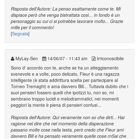
Risposta dell'Autore: La penso esattamente come te. Mi
dispiace però che venga bistrattata così... in fondo è un
personaggio su cui ci si potrebbe lavorare molto... Grazie
mille per il commento!
[
Segnala
]
MyLay-Sen
14/06/07 - 11:43 am
Irriconoscibile
Sono d' accordo con te, anche se ha un atteggiamento
svenevole e a volte, poco delicato, Fleur è una ragazza
intelligente (è stata addirittura scelta per partecipare al
Torneo Tremaghi) e ama davvero Bill... Tuttavia dubito che i
suoi pensieri fossero quelli che ipotizzi tu, non so, mi
sembrano troppo lucidi e melodrammatici, nei momenti
peggiori la mente è piena di pensieri confusi...
Risposta dell'Autore: Qui veramente non so che dirti... Hai
ragione nel dire che nel momento della disperazione
passano molte cose nella testa, però credo che Fleur ami
davvero Bill e ha pensato veramente quelle cose.rnSai che