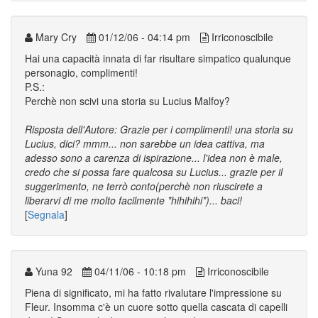
Mary Cry
01/12/06 - 04:14 pm
Irriconoscibile
Hai una capacità innata di far risultare simpatico qualunque
personagio, complimenti!
P.S.:
Perchè non scivi una storia su Lucius Malfoy?
Risposta dell'Autore: Grazie per i complimenti! una storia su
Lucius, dici? mmm... non sarebbe un idea cattiva, ma
adesso sono a carenza di ispirazione... l'idea non è male,
credo che si possa fare qualcosa su Lucius... grazie per il
suggerimento, ne terrò conto(perchè non riuscirete a
liberarvi di me molto facilmente *hihihihi*)... baci!
[
Segnala
]
Yuna 92
04/11/06 - 10:18 pm
Irriconoscibile
Piena di significato, mi ha fatto rivalutare l'impressione su
Fleur. Insomma c'è un cuore sotto quella cascata di capelli