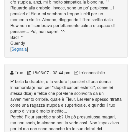
e/o stupida, anzi, mi è molto simpatica la biondina. ^^
Riguardo alla drabble, invece, sono un po' perplessa... I
pensieri di Fleur mi sembrano troppo lucidi per un
momento simile. Almeno, rileggendo il libro scritto dalla
Row non mi sembrava perfettamente calma e capace di
pensare... Poi, non saprei. ^^
Baci! **
Guendy
[
Segnala
]
True
18/06/07 - 02:44 pm
Irriconoscibile
E' bella la drabble, e fa vedere i pensieri di una donna
innamorata(e non per "stupidi canoni estetici", come lei
stessa dice) e felice che poi viene sconvolta da un
avvenimento orribile, quale è Fleur. Lei viene spesso ritratta
come una ragazza stupida e superficiale, e quindio il tuo
punto di vista è molto inedito...
Perchè Fleur sarebbe snob? Un pò presuntuosa magari,
ma non snob, io almeno non la vedo così. Non impazzisco
per lei ma non sono neanche tra le sue detrattrici...