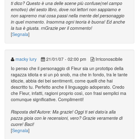
ti dico? Questo è una delle scene più confuse(nel campo
emotivo) del sesto libro, dove noi lettori non sappiamo e
non sapremo mai cosa passi nella mente del personaggio
in quel momento. Insomma ogni teoria è buona! Ed anche
la tua è giusta. rnGrazie per il commento!
[
Segnala
]
macky lury
21/01/07 - 02:00 pm
Irriconoscibile
Io penso che il personaggio di Fleur sia un prototipo della
ragazza idiota e si un pò snob, ma che in fondo, tra le tante
idiozie, abbia dei bei sentimenti, come quelli che hai
descritto tu. Perfetto anche il linguaggio adoperato. Credo
che Fleur, infatti, ragioni proprio così, con frasi semplici ma
comunque significative. Complimenti!
Risposta dell'Autore: Ma grazie! Oggi ti sei dato/a alla
pazza gioia con le recensioni, vero? Grazie veramente di
cuore! Baci!
[
Segnala
]