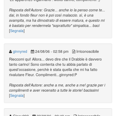
Risposta dell'Autore: Grazie... anche io la penso come te...
dai, in fondo fleur non è poi così malaccio. sì, è una
svampita, ma ha dimostrato di essere matura, e questo mi
è bastato per rendermela "soprattutto" simpatica... baci
[
Segnala
]
ginnyred
24/08/06 - 02:58 pm
Irriconoscibile
Rieccomi qui! Allora... devo dire che il Drabble è davvero
tanto carino! Sono contenta che tu abbia parlato di
quest'occasione, perchè è stata quella che mi ha fatto
rivalutare Fleur. Complimenti...ginnyred:P
Risposta dell'Autore: anche a me, anche a me! grazie per i
complimenti e aver recensito a tutte le storie! bacissimi
[
Segnala
]