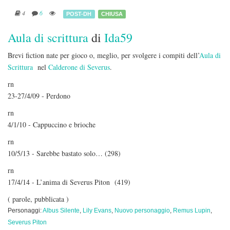
4
6
POST-DH
CHIUSA
Aula di scrittura
di
Ida59
Brevi fiction nate per gioco o, meglio, per svolgere i compiti dell’
Aula di
Scrittura
nel
Calderone di Severus
.
rn
23-27/4/09 - Perdono
rn
4/1/10 - Cappuccino e brioche
rn
10/5/13 - Sarebbe bastato solo… (298)
rn
17/4/14 - L’anima di Severus Piton (419)
( parole, pubblicata )
Personaggi:
Albus Silente
,
Lily Evans
,
Nuovo personaggio
,
Remus Lupin
,
Severus Piton