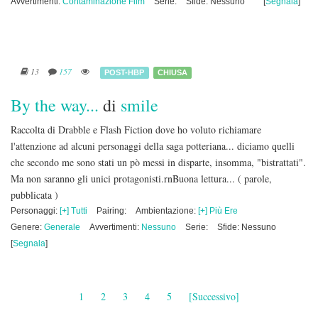
Avvertimenti:
Contaminazione Film
Serie:
Sfide: Nessuno
[
Segnala
]
13
157
POST-HBP
CHIUSA
By the way...
di
smile
Raccolta di Drabble e Flash Fiction dove ho voluto richiamare
l'attenzione ad alcuni personaggi della saga potteriana... diciamo quelli
che secondo me sono stati un pò messi in disparte, insomma, "bistrattati".
Ma non saranno gli unici protagonisti.rnBuona lettura...
( parole,
pubblicata )
Personaggi:
[+] Tutti
Pairing:
Ambientazione:
[+] Più Ere
Genere:
Generale
Avvertimenti:
Nessuno
Serie:
Sfide: Nessuno
[
Segnala
]
1
2
3
4
5
[Successivo]