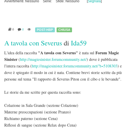
Avvertimenti: Nessuno
Serie:
Sfide: Nessuno
[
Segnala
]
6
8
POST-HBP
CHIUSA
A tavola con Severus
di
Ida59
"A tavola con Severus"
Forum Magie
L'idea della raccolta
è nata sul
Sinister
(
http://magiesinister.forumcommunity.net/
) dove è pubblicata
l'intera raccolta (
http://magiesinister.forumcommunity.net/?t=5108303
) e
dove è spiegato il modo in cui è nata. Contiene brevi storie scritte da più
persone sul tema "Il rapporto di Severus Piton con il cibo e le bevande".
Le storie da me scritte per questa raccolta sono:
Colazione in Sala Grande (sezione Colazione)
Materne preoccupazioni (sezione Pranzo)
Richiamo paterno (sezione Cena)
Riflessi di sangue (sezione Relax dopo Cena)