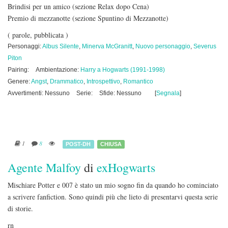
Brindisi per un amico (sezione Relax dopo Cena)
Premio di mezzanotte (sezione Spuntino di Mezzanotte)
( parole, pubblicata )
Personaggi:
Albus Silente
,
Minerva McGranitt
,
Nuovo personaggio
,
Severus
Piton
Pairing:
Ambientazione:
Harry a Hogwarts (1991-1998)
Genere:
Angst
,
Drammatico
,
Introspettivo
,
Romantico
Avvertimenti: Nessuno
Serie:
Sfide: Nessuno
[
Segnala
]
1
8
POST-DH
CHIUSA
Agente Malfoy
di
exHogwarts
Mischiare Potter e 007 è stato un mio sogno fin da quando ho cominciato
a scrivere fanfiction. Sono quindi più che lieto di presentarvi questa serie
di storie.
rn