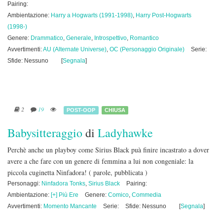
Pairing:
Ambientazione:
Harry a Hogwarts (1991-1998)
,
Harry Post-Hogwarts
(1998-)
Genere:
Drammatico
,
Generale
,
Introspettivo
,
Romantico
Avvertimenti:
AU (Alternate Universe)
,
OC (Personaggio Originale)
Serie:
Sfide: Nessuno
[
Segnala
]
2
19
POST-OOP
CHIUSA
Babysitteraggio
di
Ladyhawke
Perchè anche un playboy come Sirius Black puà finire incastrato a dover
avere a che fare con un genere di femmina a lui non congeniale: la
piccola cuginetta Ninfadora!
( parole, pubblicata )
Personaggi:
Ninfadora Tonks
,
Sirius Black
Pairing:
Ambientazione:
[+] Più Ere
Genere:
Comico
,
Commedia
Avvertimenti:
Momento Mancante
Serie:
Sfide: Nessuno
[
Segnala
]