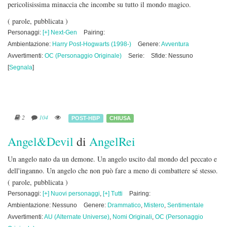
pericolisissima minaccia che incombe su tutto il mondo magico.
( parole, pubblicata )
Personaggi:
[+] Next-Gen
Pairing:
Ambientazione:
Harry Post-Hogwarts (1998-)
Genere:
Avventura
Avvertimenti:
OC (Personaggio Originale)
Serie:
Sfide: Nessuno
[
Segnala
]
2
104
POST-HBP
CHIUSA
Angel&Devil
di
AngelRei
Un angelo nato da un demone. Un angelo uscito dal mondo del peccato e
dell'inganno. Un angelo che non può fare a meno di combattere sé stesso.
( parole, pubblicata )
Personaggi:
[+] Nuovi personaggi
,
[+] Tutti
Pairing:
Ambientazione: Nessuno
Genere:
Drammatico
,
Mistero
,
Sentimentale
Avvertimenti:
AU (Alternate Universe)
,
Nomi Originali
,
OC (Personaggio