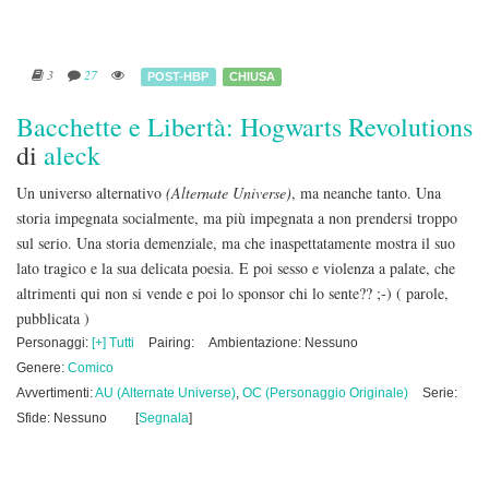
3
27
POST-HBP
CHIUSA
Bacchette e Libertà: Hogwarts Revolutions
di
aleck
Un universo alternativo
(Alternate Universe)
, ma neanche tanto. Una
storia impegnata socialmente, ma più impegnata a non prendersi troppo
sul serio. Una storia demenziale, ma che inaspettatamente mostra il suo
lato tragico e la sua delicata poesia. E poi sesso e violenza a palate, che
altrimenti qui non si vende e poi lo sponsor chi lo sente?? ;-)
( parole,
pubblicata )
Personaggi:
[+] Tutti
Pairing:
Ambientazione: Nessuno
Genere:
Comico
Avvertimenti:
AU (Alternate Universe)
,
OC (Personaggio Originale)
Serie:
Sfide: Nessuno
[
Segnala
]