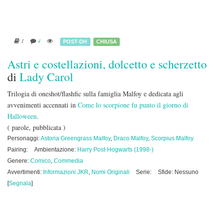
1
4
POST-DH
CHIUSA
Astri e costellazioni, dolcetto e scherzetto
di
Lady Carol
Trilogia di oneshot/flashfic sulla famiglia Malfoy e dedicata agli
avvenimenti accennati in
Come lo scorpione fu punto il giorno di
Halloween
.
( parole, pubblicata )
Personaggi:
Astoria Greengrass Malfoy
,
Draco Malfoy
,
Scorpius Malfoy
Pairing:
Ambientazione:
Harry Post-Hogwarts (1998-)
Genere:
Comico
,
Commedia
Avvertimenti:
Informazioni JKR
,
Nomi Originali
Serie:
Sfide: Nessuno
[
Segnala
]