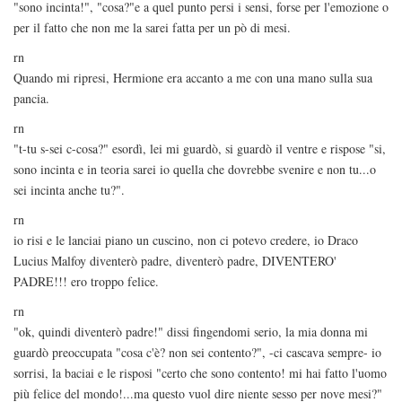
"sono incinta!", "cosa?"e a quel punto persi i sensi, forse per l'emozione o
per il fatto che non me la sarei fatta per un pò di mesi.
rn
Quando mi ripresi, Hermione era accanto a me con una mano sulla sua
pancia.
rn
"t-tu s-sei c-cosa?" esordì, lei mi guardò, si guardò il ventre e rispose "si,
sono incinta e in teoria sarei io quella che dovrebbe svenire e non tu...o
sei incinta anche tu?".
rn
io risi e le lanciai piano un cuscino, non ci potevo credere, io Draco
Lucius Malfoy diventerò padre, diventerò padre, DIVENTERO'
PADRE!!! ero troppo felice.
rn
"ok, quindi diventerò padre!" dissi fingendomi serio, la mia donna mi
guardò preoccupata "cosa c'è? non sei contento?", -ci cascava sempre- io
sorrisi, la baciai e le risposi "certo che sono contento! mi hai fatto l'uomo
più felice del mondo!...ma questo vuol dire niente sesso per nove mesi?"