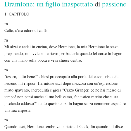
Dramione; un figlio inaspettato
di
passione
1. CAPITOLO
rn
Caffè, c'era odore di caffè.
rn
Mi alzai e andai in cucina, dove Hermione, la mia Hermione lo stava
preparando, mi avvicinai e stavo per baciarla quando lei corse in bagno
con una mano sulla bocca e vi si chiuse dentro.
rn
"tesoro, tutto bene?" chiesi preoccupato alla porta del cesso, visto che
nessuno mi rispose. Hermione uscì dopo mezzora con un'espressione
misto spavento, incredulità e gioia "Cazzo Granger, ce ne hai messo di
tempo! non pensi anche al tuo bellissimo, fantastico marito che si sta
pisciando addosso?" detto questo corsi in bagno senza nemmeno aspettare
una sua risposta.
rn
Quando uscì, Hermione sembrava in stato di shock, fin quando mi disse