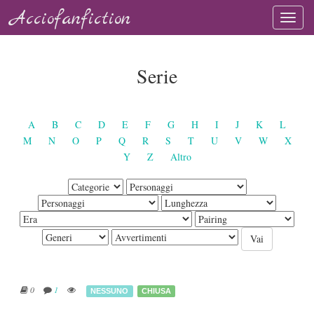
Acciofanfiction
Serie
A
B
C
D
E
F
G
H
I
J
K
L
M
N
O
P
Q
R
S
T
U
V
W
X
Y
Z
Altro
0
1
NESSUNO
CHIUSA