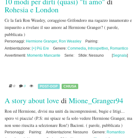
10 modi per dirti (quasi) "ti amo"
di
Rohesia e London
Ce la farà Ron Weasley, coraggioso Grifondoro ma ragazzo innamorato e
impaurito a rivelare il suo amore ad Hermione Granger?
( parole,
pubblicata )
Personaggi:
Hermione Granger
,
Ron Weasley
Pairing:
Ambientazione:
[+] Più Ere
Genere:
Commedia
,
Introspettivo
,
Romantico
Avvertimenti:
Momento Mancante
Serie:
Sfide: Nessuno
[
Segnala
]
0
0
POST-OOP
CHIUSA
A story about love
di
Mione_Granger94
Ron ed Hermione, divisi ma uniti da incomprensioni, bugie e litigi...
spero vi piaccia! (P.S: mi spiace se fa solo vedere Hermione Granger, ma
non sono riuscita a selezionare Ron!) Bacioni.
( parole, pubblicata )
Personaggi:
Pairing:
Ambientazione: Nessuno
Genere:
Romantico