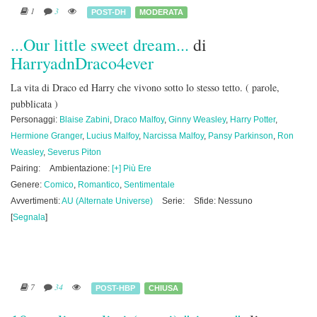
1
3
POST-DH
MODERATA
...Our little sweet dream...
di
HarryadnDraco4ever
La vita di Draco ed Harry che vivono sotto lo stesso tetto.
( parole,
pubblicata )
Personaggi:
Blaise Zabini
,
Draco Malfoy
,
Ginny Weasley
,
Harry Potter
,
Hermione Granger
,
Lucius Malfoy
,
Narcissa Malfoy
,
Pansy Parkinson
,
Ron
Weasley
,
Severus Piton
Pairing:
Ambientazione:
[+] Più Ere
Genere:
Comico
,
Romantico
,
Sentimentale
Avvertimenti:
AU (Alternate Universe)
Serie:
Sfide: Nessuno
[
Segnala
]
7
34
POST-HBP
CHIUSA