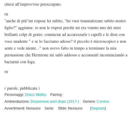
chiesi all'improvviso preoccupato.
rn
"anche di più"mi rispose lei subito, "ho vuoi traumatizzare subito nostro
figlio?" aggiunse. io non le risposi perchè mi era venuto uno dei miei
brillanti colpi di genio: cominciai ad accarezzarle i capelli e le dissi con
voce suadente " e se lo facciamo adesso? il piccolo è microscopico e non
sente e vede niente..." non avevo fatto in tempo a terminare la mia
persuasione che Hermione mi saltò addosso e acconsentì incominciando a
baciarmi con foga.
rn
( parole, pubblicata )
Personaggi:
Draco Malfoy
Pairing:
Ambientazione:
Diciannove anni dopo (2017-)
Genere:
Comico
Avvertimenti: Nessuno
Serie:
Sfide: Nessuno
[
Segnala
]