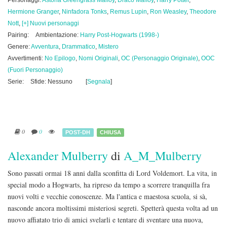
Personaggi:
Astoria Greengrass Malfoy
,
Draco Malfoy
,
Harry Potter
,
Hermione Granger
,
Ninfadora Tonks
,
Remus Lupin
,
Ron Weasley
,
Theodore
Nott
,
[+] Nuovi personaggi
Pairing:
Ambientazione:
Harry Post-Hogwarts (1998-)
Genere:
Avventura
,
Drammatico
,
Mistero
Avvertimenti:
No Epilogo
,
Nomi Originali
,
OC (Personaggio Originale)
,
OOC
(Fuori Personaggio)
Serie:
Sfide: Nessuno
[
Segnala
]
0
0
POST-DH
CHIUSA
Alexander Mulberry
di
A_M_Mulberry
Sono passati ormai 18 anni dalla sconfitta di Lord Voldemort. La vita, in
special modo a Hogwarts, ha ripreso da tempo a scorrere tranquilla fra
nuovi volti e vecchie conoscenze. Ma l'antica e maestosa scuola, si sà,
nasconde ancora moltissimi misteriosi segreti. Spetterà questa volta ad un
nuovo affiatato trio di amici svelarli e tentare di sventare una nuova,