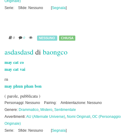
Originale)
Serie:
Sfide: Nessuno
[
Segnala
]
0
0
NESSUNO
CHIUSA
asdasdasd
di
baongco
may cat co
may cat vai
rn
may phun phan bon
( parole, pubblicata )
Personaggi: Nessuno
Pairing:
Ambientazione: Nessuno
Genere:
Drammatico
,
Mistero
,
Sentimentale
Avvertimenti:
AU (Alternate Universe)
,
Nomi Originali
,
OC (Personaggio
Originale)
Serie:
Sfide: Nessuno
[
Segnala
]