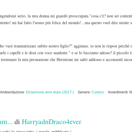
ingendomi serio, la mia donna mi guardò preoccupata "cosa c'è? non sei contento
ontento! mi hai fatto l'uomo più felice del mondo!...ma questo vuol dire niente 
"ho vuoi traumatizzare subito nostro figlio?" aggiunse. io non le risposi perchè 
arle i capelli e le dissi con voce suadente " e se lo facciamo adesso? il piccolo
a terminare la mia persuasione che Hermione mi saltò addosso e acconsentì inc
Ambientazione:
Diciannove anni dopo (2017-)
Genere:
Comico
Avvertimenti: 
am...
di
HarryadnDraco4ever
sotto lo stesso tetto.
( parole, pubblicata )