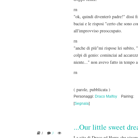
rn
"ok, quindi diventerò padre!" dissi f
baciai e le risposi "certo che sono c
all'improvviso preoccupato.
rn
"anche di più"mi rispose lei subito, 
colpi di genio: cominciai ad accarezz
niente..." non avevo fatto in tempo 
rn
( parole, pubblicata )
Personaggi:
Draco Malfoy
Pairing:
[
Segnala
]
...Our little sweet dre
1
3
La vita di Draco ed Harry che vivono 