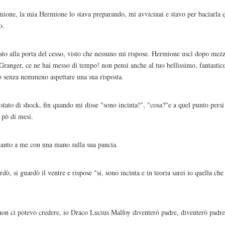
mione, la mia Hermione lo stava preparando, mi avvicinai e stavo per baciarla 
o.
pato alla porta del cesso, visto che nessuno mi rispose. Hermione uscì dopo mez
Granger, ce ne hai messo di tempo! non pensi anche al tuo bellissimo, fantastico
o senza nemmeno aspettare una sua risposta.
to di shock, fin quando mi disse "sono incinta!", "cosa?"e a quel punto persi i
n pò di mesi.
anto a me con una mano sulla sua pancia.
ardò, si guardò il ventre e rispose "si, sono incinta e in teoria sarei io quella ch
no, non ci potevo credere, io Draco Lucius Malfoy diventerò padre, diventerò