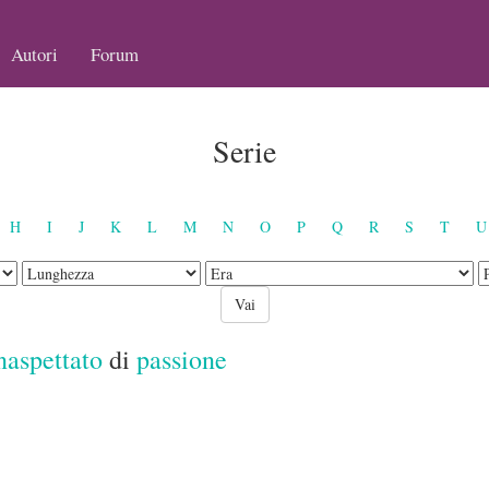
Autori
Forum
Serie
H
I
J
K
L
M
N
O
P
Q
R
S
T
U
naspettato
di
passione