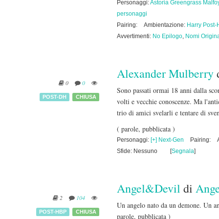
Personaggi:
Astoria Greengrass Malfo
personaggi
Pairing:
Ambientazione:
Harry Post-
Avvertimenti:
No Epilogo
,
Nomi Origina
Alexander Mulberry
0
0
Sono passati ormai 18 anni dalla sco
POST-DH
CHIUSA
volti e vecchie conoscenze. Ma l'anti
trio di amici svelarli e tentare di s
( parole, pubblicata )
Personaggi:
[+] Next-Gen
Pairing:
Sfide: Nessuno
[
Segnala
]
Angel&Devil
di
Ange
2
104
Un angelo nato da un demone. Un ang
POST-HBP
CHIUSA
parole, pubblicata )