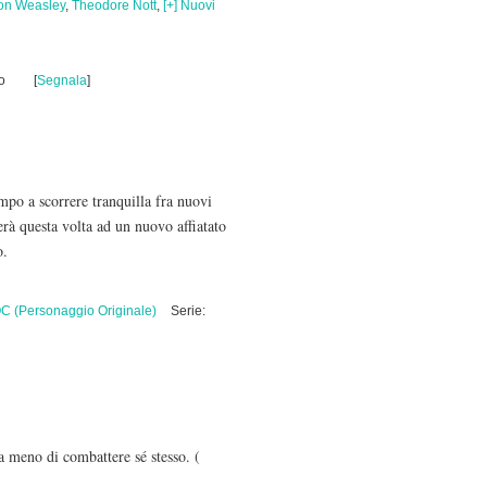
on Weasley
,
Theodore Nott
,
[+] Nuovi
o
[
Segnala
]
mpo a scorrere tranquilla fra nuovi
erà questa volta ad un nuovo affiatato
o.
C (Personaggio Originale)
Serie:
a meno di combattere sé stesso.
(