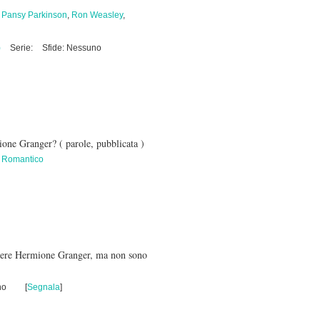
,
Pansy Parkinson
,
Ron Weasley
,
)
Serie:
Sfide: Nessuno
mione Granger?
( parole, pubblicata )
,
Romantico
 vedere Hermione Granger, ma non sono
no
[
Segnala
]