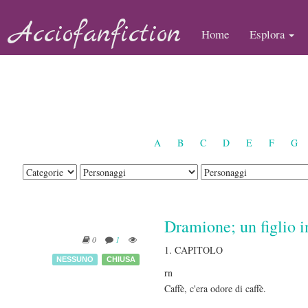
Acciofanfiction
Home
Esplora
A
B
C
D
E
F
G
Dramione; un figlio i
0
1
1. CAPITOLO
NESSUNO
CHIUSA
rn
Caffè, c'era odore di caffè.