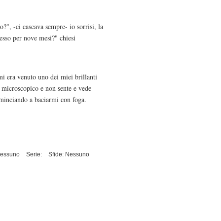
?", -ci cascava sempre- io sorrisi, la
sesso per nove mesi?" chiesi
mi era venuto uno dei miei brillanti
 è microscopico e non sente e vede
ominciando a baciarmi con foga.
Nessuno
Serie:
Sfide: Nessuno