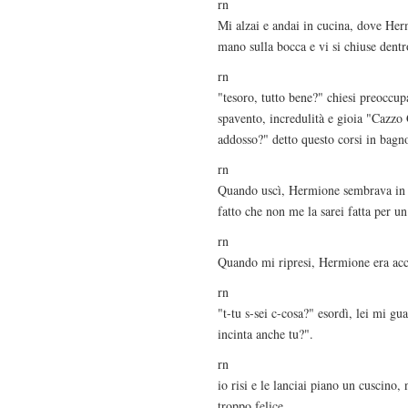
rn
Mi alzai e andai in cucina, dove Her
mano sulla bocca e vi si chiuse dentr
rn
"tesoro, tutto bene?" chiesi preoccu
spavento, incredulità e gioia "Cazzo 
addosso?" detto questo corsi in bagn
rn
Quando uscì, Hermione sembrava in sta
fatto che non me la sarei fatta per u
rn
Quando mi ripresi, Hermione era acc
rn
"t-tu s-sei c-cosa?" esordì, lei mi gu
incinta anche tu?".
rn
io risi e le lanciai piano un cusci
troppo felice.