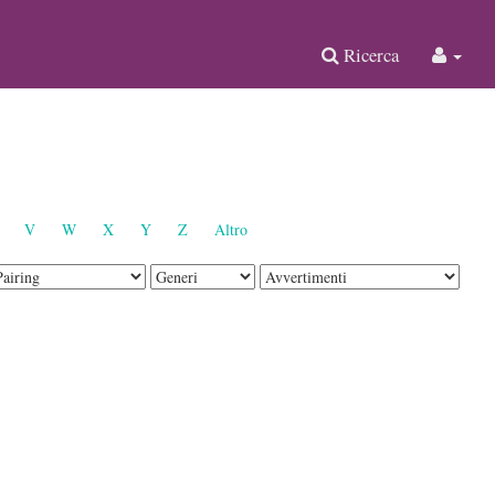
Ricerca
V
W
X
Y
Z
Altro