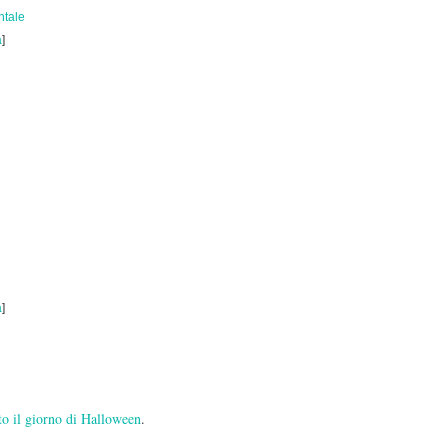
ntale
a
]
a
]
o il giorno di Halloween
.