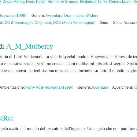
y
,
Draco Malfoy
,
Harry Potter
,
Hermione Granger
,
Ninfadora Tonks
,
Remus Lupin
,
R
Hogwarts (1998-)
Genere:
Avventura
,
Drammatico
,
Mistero
li
,
OC (Personaggio Originale)
,
OOC (Fuori Personaggio)
Serie:
Sfide: Nessun
di
A_M_Mulberry
nfitta di Lord Voldemort. La vita, in special modo a Hogwarts, ha ripreso da te
ca e maestosa scuola, si sà, nasconde ancora moltissimi misteriosi segreti. Spett
ventare una nuova, pericolisissima minaccia che incombe su tutto il mondo magic
Ambientazione:
Harry Post-Hogwarts (1998-)
Genere:
Avventura
Avvertimenti:
O
lRei
elo uscito dal mondo del peccato e dell'inganno. Un angelo che non può fare 