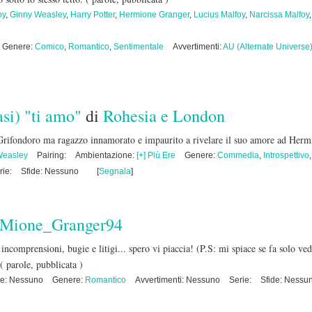
oy
,
Ginny Weasley
,
Harry Potter
,
Hermione Granger
,
Lucius Malfoy
,
Narcissa Malfoy
Genere:
Comico
,
Romantico
,
Sentimentale
Avvertimenti:
AU (Alternate Universe
asi) "ti amo"
di
Rohesia e London
Grifondoro ma ragazzo innamorato e impaurito a rivelare il suo amore ad Her
Weasley
Pairing:
Ambientazione:
[+] Più Ere
Genere:
Commedia
,
Introspettivo
rie:
Sfide: Nessuno
[
Segnala
]
Mione_Granger94
incomprensioni, bugie e litigi... spero vi piaccia! (P.S: mi spiace se fa solo
( parole, pubblicata )
e: Nessuno
Genere:
Romantico
Avvertimenti: Nessuno
Serie:
Sfide: Nessu