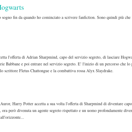
Hogwarts
 sogno fin da quando ho cominciato a scrivere fanfiction. Sono quindi più che li
ta l'offerta di Adrian Sharpmind, capo del servizio segreto, di lasciare Hogwar
ie Babbane e poi entrare nel servizio segreto. E' l'inizio di un percorso che lo 
n lo scrittore Fletus Chattongue e la combattiva rossa Alyx Slaydrake.
Auror, Harry Potter accetta a sua volta l'offerta di Sharpmind di diventare capo
i, ora però divenuta un agente segreto rispettato e un uomo profondamente dive
all'orizzonte...