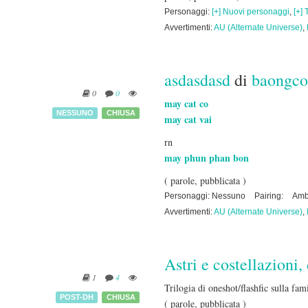
Personaggi:
[+] Nuovi personaggi
,
[+] 
Avvertimenti:
AU (Alternate Universe)
,
asdasdasd
di
baongco
0
0
may cat co
NESSUNO
CHIUSA
may cat vai
rn
may phun phan bon
( parole, pubblicata )
Personaggi: Nessuno
Pairing:
Amb
Avvertimenti:
AU (Alternate Universe)
,
Astri e costellazioni,
1
4
Trilogia di oneshot/flashfic sulla fa
POST-DH
CHIUSA
( parole, pubblicata )