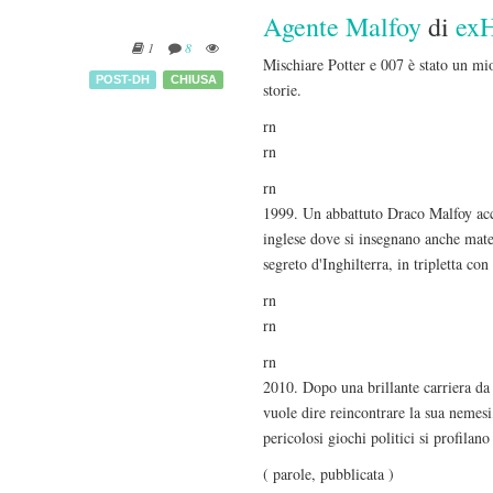
Agente Malfoy
di
ex
1
8
Mischiare Potter e 007 è stato un mio
POST-DH
CHIUSA
storie.
rn
rn
rn
1999. Un abbattuto Draco Malfoy accet
inglese dove si insegnano anche mater
segreto d'Inghilterra, in tripletta co
rn
rn
rn
2010. Dopo una brillante carriera da 
vuole dire reincontrare la sua nemes
pericolosi giochi politici si profilano 
( parole, pubblicata )