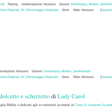
Tutti
Pairing:
Ambientazione: Nessuno
Genere:
Drammatico
,
Mistero
,
Sentime
Nomi Originali
,
OC (Personaggio Originale)
Serie:
Sfide: Nessuno
[
Segnal
ientazione: Nessuno
Genere:
Drammatico
,
Mistero
,
Sentimentale
Nomi Originali
,
OC (Personaggio Originale)
Serie:
Sfide: Nessuno
[
Segnal
 dolcetto e scherzetto
di
Lady Carol
miglia Malfoy e dedicata agli avvenimenti accennati in
Come lo scorpione fu punt