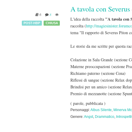
A tavola con Severus
6
8
"A tavola con 
L'idea della raccolta
POST-HBP
CHIUSA
raccolta (
http://magiesinister.forum
tema "Il rapporto di Severus Piton co
Le storie da me scritte per questa rac
Colazione in Sala Grande (sezione C
Materne preoccupazioni (sezione Pr
Richiamo paterno (sezione Cena)
Riflessi di sangue (sezione Relax do
Brindisi per un amico (sezione Rela
Premio di mezzanotte (sezione Spunt
( parole, pubblicata )
Personaggi:
Albus Silente
,
Minerva Mc
Genere:
Angst
,
Drammatico
,
Introspett