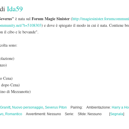
di
Ida59
Severus"
Forum Magie Sinister
è nata sul
(
http://magiesinister.forumcommuni
community.net/?t=5108303
) e dove è spiegato il modo in cui è nata. Contiene bre
n il cibo e le bevande".
colta sono:
olazione)
anzo)
po Cena)
x dopo Cena)
ino di Mezzanotte)
Granitt
,
Nuovo personaggio
,
Severus Piton
Pairing:
Ambientazione:
Harry a Ho
ivo
,
Romantico
Avvertimenti: Nessuno
Serie:
Sfide: Nessuno
[
Segnala
]