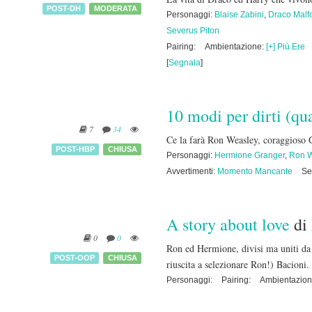
POST-DH
MODERATA
Personaggi:
Blaise Zabini
,
Draco Malf
Severus Piton
Pairing:
Ambientazione:
[+] Più Ere
[
Segnala
]
10 modi per dirti (qu
7
34
Ce la farà Ron Weasley, coraggioso 
POST-HBP
CHIUSA
Personaggi:
Hermione Granger
,
Ron 
Avvertimenti:
Momento Mancante
Se
A story about love
di
0
0
Ron ed Hermione, divisi ma uniti da 
POST-OOP
CHIUSA
riuscita a selezionare Ron!) Bacioni.
Personaggi:
Pairing:
Ambientazion