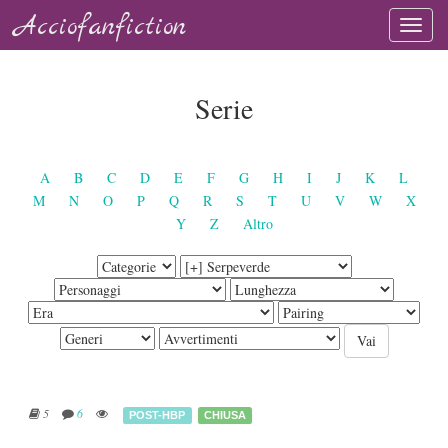
Acciofanfiction
Serie
A
B
C
D
E
F
G
H
I
J
K
L
M
N
O
P
Q
R
S
T
U
V
W
X
Y
Z
Altro
5
6
POST-HBP
CHIUSA