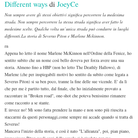
Different ways
di
JoeyCe
Non sempre avere gli stessi obiettivi significa percorrere la medesima
strada. Non sempre percorrere la stessa strada significa aver fatto le
medesime scelte. Qualche volta un’unica strada può condurre in luoghi
differenti.La storia di Severus Piton e Marlene Mckinnon.
rn
Appena ho letto il nome Marlene McKinnon nell'Ordine della Fenice, ho
sentito subito che un nome così bello doveva per forza avere una sua
storia. Almeno fino a HBP (non ho letto The Deathly Hallows), di
Marlene (che per inspiegabili motivi ho sentito da subito come legata a
Severus Piton) si sa ben poco, tranne la fine delle sue vicende. E' da lì
che per me è partito tutto, dal finale, che ho inizialmente provato a
raccontare in "Broken road", one-shot che poteva benissimo rimanere
come racconto a se stante.
E invece no! Mi sono fatta prendere la mano e non sono più riuscita a
staccarmi da questi personaggi,come sempre mi accade quando si tratta di
Severus!
Mancava l'inizio della storia, e così è nato "L'alleanza", poi, pian piano,