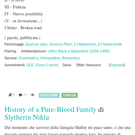
III - Fiducia
IV - Nuove possibilità
(V - in lavorazione...)
Ultimo - Broken road
( parole, pubblicata )
Personaggi:
Qualcun altro
,
Severus Piton
,
[+] Malandrini
,
[+] Serpeverde
Pairing:
Ambientazione:
Ultimi Black e Malandrini (1950-1990)
Genere:
Drammatico
,
Introspettivo
,
Romantico
Avvertimenti:
OOC (Fuori Canon)
Serie:
Sfide: Nessuno
[
Segnala
]
5
22
POST-HBP
CHIUSA
History of a Pure-Blood Family
di
Slytherin Nikla
Dal momento che scrivere della famiglia Malfoy mi piace tanto, e che una
discreto numero dei miei lavori riguarda proprio loro, ho pensato di