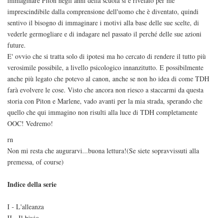
immaginare Piton negli anni della scuola si è rivelato per me
imprescindibile dalla comprensione dell'uomo che è diventato, quindi
sentivo il bisogno di immaginare i motivi alla base delle sue scelte, di
vederle germogliare e di indagare nel passato il perché delle sue azioni
future.
E' ovvio che si tratta solo di ipotesi ma ho cercato di rendere il tutto più
verosimile possibile, a livello psicologico innanzitutto. E possibilmente
anche più legato che potevo al canon, anche se non ho idea di come TDH
farà evolvere le cose. Visto che ancora non riesco a staccarmi da questa
storia con Piton e Marlene, vado avanti per la mia strada, sperando che
quello che qui immagino non risulti alla luce di TDH completamente
OOC! Vedremo!
rn
Non mi resta che augurarvi...buona lettura!(Se siete sopravvissuti alla
premessa, of course)
Indice della serie
I - L'alleanza
II - Il bivio