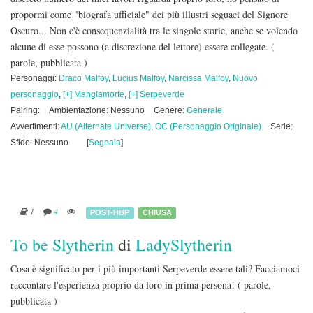
propormi come "biografa ufficiale" dei più illustri seguaci del Signore
Oscuro... Non c'è consequenzialità tra le singole storie, anche se volendo
alcune di esse possono (a discrezione del lettore) essere collegate.
(
parole, pubblicata )
Personaggi:
Draco Malfoy
,
Lucius Malfoy
,
Narcissa Malfoy
,
Nuovo
personaggio
,
[+] Mangiamorte
,
[+] Serpeverde
Pairing:
Ambientazione: Nessuno
Genere:
Generale
Avvertimenti:
AU (Alternate Universe)
,
OC (Personaggio Originale)
Serie:
Sfide: Nessuno
[
Segnala
]
1
4
POST-HBP
CHIUSA
To be Slytherin
di
LadySlytherin
Cosa è significato per i più importanti Serpeverde essere tali? Facciamoci
raccontare l'esperienza proprio da loro in prima persona!
( parole,
pubblicata )