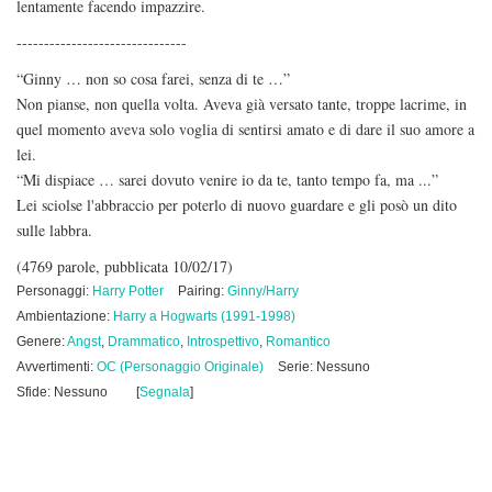
lentamente facendo impazzire.
-------------------------------
“Ginny … non so cosa farei, senza di te …”
Non pianse, non quella volta. Aveva già versato tante, troppe lacrime, in
quel momento aveva solo voglia di sentirsi amato e di dare il suo amore a
lei.
“Mi dispiace … sarei dovuto venire io da te, tanto tempo fa, ma ...”
Lei sciolse l'abbraccio per poterlo di nuovo guardare e gli posò un dito
sulle labbra.
(4769 parole, pubblicata 10/02/17)
Personaggi:
Harry Potter
Pairing:
Ginny/Harry
Ambientazione:
Harry a Hogwarts (1991-1998)
Genere:
Angst
,
Drammatico
,
Introspettivo
,
Romantico
Avvertimenti:
OC (Personaggio Originale)
Serie: Nessuno
Sfide: Nessuno
[
Segnala
]