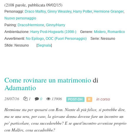
(2108 parole, pubblicata 09/02/15)
Personaggi:
Draco Malfoy
,
Ginny Weasley
,
Harry Potter
,
Hermione Granger
,
Nuovo personaggio
Pairing:
Draco/Hermione
,
Ginny/Harry
Ambientazione:
Harry Post-Hogwarts (1998-)
Genere:
Mistero
,
Romantico
Avvertimenti:
No Epilogo
,
OOC (Fuori Personaggio)
Serie: Nessuno
Sfide: Nessuno
[
Segnala
]
Come rovinare un matrimonio
di
Adamantio
28/07/16
1
0
13906
in corso
POST-DH
R
Hermione sta per sposarsi con Ron. Niente di più felice, si potrebbe dire,
ma se una sera, per caso, la giovane donna dovesse fare un incontro un
po' particolare, cosa succederebbe? E se quest'incontro avvenisse proprio
con Malfoy, cosa accadrebbe?