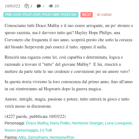
10/03/22
1
1
10
in corso
PRE-OOP
,
POST-OOP
,
POST-HBP
,
POST-DH
NC17
Conosciamo tutti Draco Malfoy e il suo essere arrogante, un po' stronzo e
spesso razzista, ma è davvero tutto qui? Hayley Hope Philips, una
Corvonero che frequenta il suo anno, scoprirà presto che sotto la corazza
del biondo Serpeverde può esserci il tutto, oppure il nulla.
Riuscirà una ragazza come lei, così caparbia e determinata, logica e
razionale a trovare il "tutto" del giovane Malfoy? E lui, riuscirà a
mettere da parte tutte le sue credenze e convinzioni per un amore vero?
In questa storia vivremo la loro conoscenza dal primo anno, fino all'anno
in cui rientreranno ad Hogwarts dopo la guerra magica.
Amore, intrighi, magia, passione e potere, tutto entrerà in gioco e tutto
verrà messo in discussione.
(4227 parole, pubblicata 10/03/22)
Personaggi:
Draco Malfoy
,
Harry Potter
,
Hermione Granger
,
Luna Lovegood
,
Nuovo personaggio
,
[+] Tutti
Pairing:
Altro
,
Ginny/Harry
,
Hermione/Ron