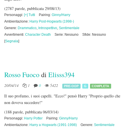
(2787 parole, pubblicata 29/08/13)
Personaggi:
[+] Tutti
Pairing:
Ginny/Harry
Ambientazione:
Harry Post-Hogwarts (1998-)
Genere:
Drammatico
,
Introspettivo
,
Sentimentale
Avvertimenti:
Character Death
Serie: Nessuno
Sfide: Nessuno
[
Segnala
]
Rosso Fuoco
di
Elisss394
20/04/14
1
0
5422
PRE-OOP
G
COMPLETA
Il suo profumo, i suoi capelli. "Ecco!" pensò Harry "Proprio quello che
non doveva succedere!"
(188 parole, pubblicata 06/03/14)
Personaggi:
Harry Potter
Pairing:
Ginny/Harry
Ambientazione:
Harry a Hogwarts (1991-1998)
Genere:
Sentimentale