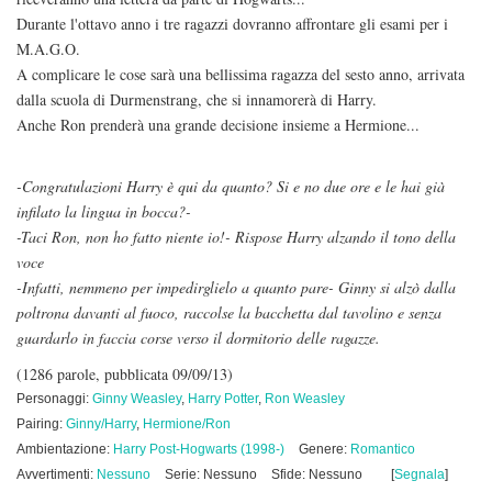
Durante l'ottavo anno i tre ragazzi dovranno affrontare gli esami per i
M.A.G.O.
A complicare le cose sarà una bellissima ragazza del sesto anno, arrivata
dalla scuola di Durmenstrang, che si innamorerà di Harry.
Anche Ron prenderà una grande decisione insieme a Hermione...
-Congratulazioni Harry è qui da quanto? Si e no due ore e le hai già
infilato la lingua in bocca?-
-Taci Ron, non ho fatto niente io!- Rispose Harry alzando il tono della
voce
-Infatti, nemmeno per impedirglielo a quanto pare- Ginny si alzò dalla
poltrona davanti al fuoco, raccolse la bacchetta dal tavolino e senza
guardarlo in faccia corse verso il dormitorio delle ragazze.
(1286 parole, pubblicata 09/09/13)
Personaggi:
Ginny Weasley
,
Harry Potter
,
Ron Weasley
Pairing:
Ginny/Harry
,
Hermione/Ron
Ambientazione:
Harry Post-Hogwarts (1998-)
Genere:
Romantico
Avvertimenti:
Nessuno
Serie: Nessuno
Sfide: Nessuno
[
Segnala
]