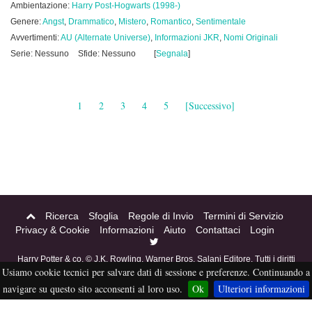
Ambientazione:
Harry Post-Hogwarts (1998-)
Genere:
Angst
,
Drammatico
,
Mistero
,
Romantico
,
Sentimentale
Avvertimenti:
AU (Alternate Universe)
,
Informazioni JKR
,
Nomi Originali
Serie: Nessuno
Sfide: Nessuno
[
Segnala
]
1
2
3
4
5
[Successivo]
Ricerca
Sfoglia
Regole di Invio
Termini di Servizio
Privacy & Cookie
Informazioni
Aiuto
Contattaci
Login
Harry Potter & co. © J.K. Rowling, Warner Bros, Salani Editore. Tutti i diritti
Usiamo cookie tecnici per salvare dati di sessione e preferenze. Continuando a
riservati. Acciofanfiction © 2004-2016. Questo sito non è a scopo di lucro,
tutti i materiali in esso contenuti sono stati creati per puro divertimento, e
navigare su questo sito acconsenti al loro uso.
Ok
Ulteriori informazioni
sono proprietà dei rispettivi autori, non pubblicabili altrove senza esplicito
permesso da parte degli stessi.