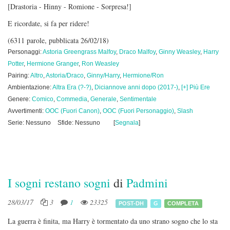
[Drastoria - Hinny - Romione - Sorpresa!]
E ricordate, si fa per ridere!
(6311 parole, pubblicata 26/02/18)
Personaggi:
Astoria Greengrass Malfoy
,
Draco Malfoy
,
Ginny Weasley
,
Harry
Potter
,
Hermione Granger
,
Ron Weasley
Pairing:
Altro
,
Astoria/Draco
,
Ginny/Harry
,
Hermione/Ron
Ambientazione:
Altra Era (?-?)
,
Diciannove anni dopo (2017-)
,
[+] Più Ere
Genere:
Comico
,
Commedia
,
Generale
,
Sentimentale
Avvertimenti:
OOC (Fuori Canon)
,
OOC (Fuori Personaggio)
,
Slash
Serie: Nessuno
Sfide: Nessuno
[
Segnala
]
I sogni restano sogni
di
Padmini
28/03/17
3
1
23325
POST-DH
G
COMPLETA
La guerra è finita, ma Harry è tormentato da uno strano sogno che lo sta