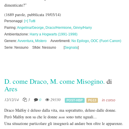
dimenticate?”
(1689 parole, pubblicata 19/03/14)
Personaggi:
[+] Tutti
Pairing:
Angelina/George
,
Draco/Hermione
,
Ginny/Harry
Ambientazione:
Harry a Hogwarts (1991-1998)
Genere:
Avventura
,
Mistero
Avvertimenti:
No Epilogo
,
OOC (Fuori Canon)
Serie: Nessuno
Sfide: Nessuno
[
Segnala
]
D. come Draco, M. come Misogino.
di
Ares
12/12/14
3
0
29330
in corso
POST-HBP
PG13
Draco Malfoy è deluso dalla vita, ma soprattutto, deluso dalle donne.
Però Malfoy non sa che le donne
non
sono tutte uguali...
Una situazione particolare gli insegnerà ad andare ben oltre le apparenze.