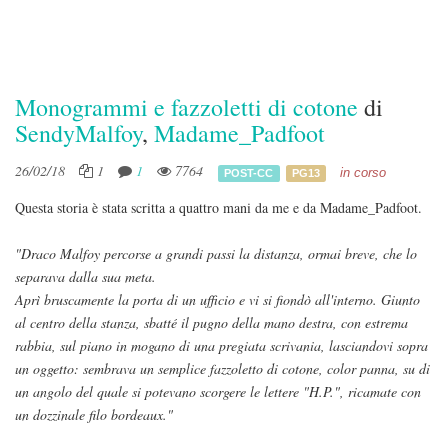
Monogrammi e fazzoletti di cotone
di
SendyMalfoy
,
Madame_Padfoot
26/02/18
1
1
7764
in corso
POST-CC
PG13
Questa storia è stata scritta a quattro mani da me e da Madame_Padfoot.
"Draco Malfoy percorse a grandi passi la distanza, ormai breve, che lo
separava dalla sua meta.
Aprì bruscamente la porta di un ufficio e vi si fiondò all'interno. Giunto
al centro della stanza, sbatté il pugno della mano destra, con estrema
rabbia, sul piano in mogano di una pregiata scrivania, lasciandovi sopra
un oggetto: sembrava un semplice fazzoletto di cotone, color panna, su di
un angolo del quale si potevano scorgere le lettere "H.P.", ricamate con
un dozzinale filo bordeaux."