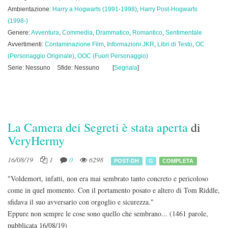
Ambientazione:
Harry a Hogwarts (1991-1998)
,
Harry Post-Hogwarts
(1998-)
Genere:
Avventura
,
Commedia
,
Drammatico
,
Romantico
,
Sentimentale
Avvertimenti:
Contaminazione Film
,
Informazioni JKR
,
Libri di Testo
,
OC
(Personaggio Originale)
,
OOC (Fuori Personaggio)
Serie: Nessuno
Sfide: Nessuno
[
Segnala
]
La Camera dei Segreti è stata aperta
di
VeryHermy
16/08/19
1
0
6298
POST-DH
G
COMPLETA
"Voldemort, infatti, non era mai sembrato tanto concreto e pericoloso
come in quel momento. Con il portamento posato e altero di Tom Riddle,
sfidava il suo avversario con orgoglio e sicurezza."
Eppure non sempre le cose sono quello che sembrano...
(1461 parole,
pubblicata 16/08/19)