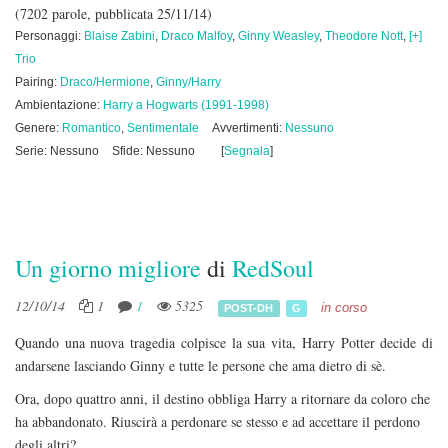
(7202 parole, pubblicata 25/11/14)
Personaggi:
Blaise Zabini
,
Draco Malfoy
,
Ginny Weasley
,
Theodore Nott
,
[+]
Trio
Pairing:
Draco/Hermione
,
Ginny/Harry
Ambientazione:
Harry a Hogwarts (1991-1998)
Genere:
Romantico
,
Sentimentale
Avvertimenti:
Nessuno
Serie: Nessuno
Sfide: Nessuno
[
Segnala
]
Un giorno migliore
di
RedSoul
12/10/14
1
1
5325
in corso
POST-DH
G
Quando una nuova tragedia colpisce la sua vita, Harry Potter decide di
andarsene lasciando Ginny e tutte le persone che ama dietro di sè.
Ora, dopo quattro anni, il destino obbliga Harry a ritornare da coloro che
ha abbandonato. Riuscirà a perdonare se stesso e ad accettare il perdono
degli altri?