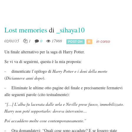
Lost memories
di
_sihaya10
02/01/15
1
0
17988
in corso
POST-DH
R
Un finale alternativo per la saga di Harry Potter.
Se vi va di seguirmi, questa è la mia proposta:
- dimenticate l’epilogo di
Harry Potter e i doni della morte
(
Diciannove anni dopo
).
- Eliminate le ultime otto pagine del finale e precisamente fermatevi
alle seguenti parole (cito testualmente):
“[…] L’alba fu lacerata dalle urla e Neville prese fuoco, immobilizzato.
Harry non poté sopportarlo: doveva intervenire…
Poi accaddero molte cose contemporaneamente.”
- Ora domandatevi: “Quali cose sono accadute? E se fossero state