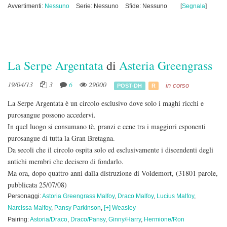
Avvertimenti:
Nessuno
Serie: Nessuno
Sfide: Nessuno
[
Segnala
]
La Serpe Argentata
di
Asteria Greengrass
19/04/13
3
6
29000
in corso
POST-DH
R
La Serpe Argentata è un circolo esclusivo dove solo i maghi ricchi e
purosangue possono accedervi.
In quel luogo si consumano tè, pranzi e cene tra i maggiori esponenti
purosangue di tutta la Gran Bretagna.
Da secoli che il circolo ospita solo ed esclusivamente i discendenti degli
antichi membri che decisero di fondarlo.
Ma ora, dopo quattro anni dalla distruzione di Voldemort,
(31801 parole,
pubblicata 25/07/08)
Personaggi:
Astoria Greengrass Malfoy
,
Draco Malfoy
,
Lucius Malfoy
,
Narcissa Malfoy
,
Pansy Parkinson
,
[+] Weasley
Pairing:
Astoria/Draco
,
Draco/Pansy
,
Ginny/Harry
,
Hermione/Ron