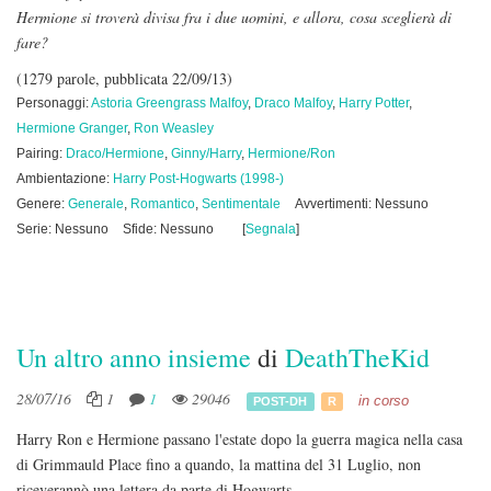
Hermione si troverà divisa fra i due uomini, e allora, cosa sceglierà di
fare?
(1279 parole, pubblicata 22/09/13)
Personaggi:
Astoria Greengrass Malfoy
,
Draco Malfoy
,
Harry Potter
,
Hermione Granger
,
Ron Weasley
Pairing:
Draco/Hermione
,
Ginny/Harry
,
Hermione/Ron
Ambientazione:
Harry Post-Hogwarts (1998-)
Genere:
Generale
,
Romantico
,
Sentimentale
Avvertimenti: Nessuno
Serie: Nessuno
Sfide: Nessuno
[
Segnala
]
Un altro anno insieme
di
DeathTheKid
28/07/16
1
1
29046
in corso
POST-DH
R
Harry Ron e Hermione passano l'estate dopo la guerra magica nella casa
di Grimmauld Place fino a quando, la mattina del 31 Luglio, non
riceverannò una lettera da parte di Hogwarts...