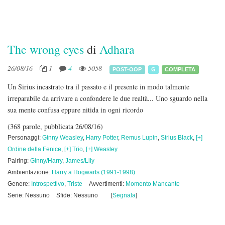
The wrong eyes
di
Adhara
26/08/16
1
4
5058
POST-OOP
G
COMPLETA
Un Sirius incastrato tra il passato e il presente in modo talmente
irreparabile da arrivare a confondere le due realtà... Uno sguardo nella
sua mente confusa eppure nitida in ogni ricordo
(368 parole, pubblicata 26/08/16)
Personaggi:
Ginny Weasley
,
Harry Potter
,
Remus Lupin
,
Sirius Black
,
[+]
Ordine della Fenice
,
[+] Trio
,
[+] Weasley
Pairing:
Ginny/Harry
,
James/Lily
Ambientazione:
Harry a Hogwarts (1991-1998)
Genere:
Introspettivo
,
Triste
Avvertimenti:
Momento Mancante
Serie: Nessuno
Sfide: Nessuno
[
Segnala
]