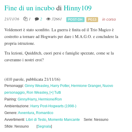
Fine di un incubo
di
Hinny109
21/11/16
1
2
32661
in corso
POST-DH
PG13
Voldemort è stato sconfitto. La guerra è finita ed il Trio Magico è
costretto a tornare ad Hogwarts per dare i M.A.G.O. e concludere la
propria istruzione.
Tra lezioni, Quidditch, cuori persi e famiglie spezzate, come se la
caveranno i nostri eroi?
(410 parole, pubblicata 21/11/16)
Personaggi:
Ginny Weasley
,
Harry Potter
,
Hermione Granger
,
Nuovo
personaggio
,
Ron Weasley
,
[+] Tutti
Pairing:
Ginny/Harry
,
Hermione/Ron
Ambientazione:
Harry Post-Hogwarts (1998-)
Genere:
Avventura
,
Romantico
Avvertimenti:
Libri di Testo
,
Momento Mancante
Serie: Nessuno
Sfide: Nessuno
[
Segnala
]