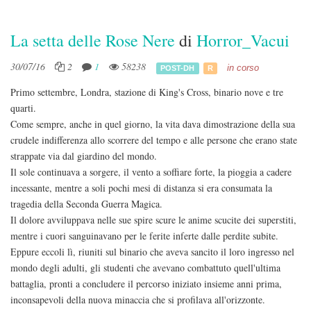
La setta delle Rose Nere
di
Horror_Vacui
30/07/16
2
1
58238
in corso
POST-DH
R
Primo settembre, Londra, stazione di King's Cross, binario nove e tre
quarti.
Come sempre, anche in quel giorno, la vita dava dimostrazione della sua
crudele indifferenza allo scorrere del tempo e alle persone che erano state
strappate via dal giardino del mondo.
Il sole continuava a sorgere, il vento a soffiare forte, la pioggia a cadere
incessante, mentre a soli pochi mesi di distanza si era consumata la
tragedia della Seconda Guerra Magica.
Il dolore avviluppava nelle sue spire scure le anime scucite dei superstiti,
mentre i cuori sanguinavano per le ferite inferte dalle perdite subite.
Eppure eccoli lì, riuniti sul binario che aveva sancito il loro ingresso nel
mondo degli adulti, gli studenti che avevano combattuto quell'ultima
battaglia, pronti a concludere il percorso iniziato insieme anni prima,
inconsapevoli della nuova minaccia che si profilava all'orizzonte.