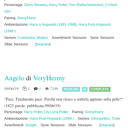
Personaggi:
Ginny Weasley
,
Harry Potter
,
Tom Riddle/Voldemort
,
[+] Next-
Gen
Pairing:
Ginny/Harry
Ambientazione:
Harry a Hogwarts (1991-1998)
,
Harry Post-Hogwarts
(1998-)
Genere:
Commedia
,
Mistero
Avvertimenti: Nessuno
Serie: Nessuno
Sfide: Nessuno
[
Segnala
]
Angelo
di
VeryHermy
09/06/19
1
0
7189
POST-DH
G
COMPLETA
"Pace. Finalmente pace. Perché non riesco a sentirla appieno sulla pelle?"
(1823 parole, pubblicata 09/06/19)
Personaggi:
Harry Potter
,
Lily Luna Potter
Pairing:
Ginny/Harry
Ambientazione:
Harry Post-Hogwarts (1998-)
Genere:
Introspettivo
,
Triste
Avvertimenti:
Songfic
Serie: Nessuno
Sfide: Nessuno
[
Segnala
]