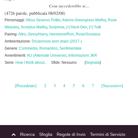
Cosa succederebbe se....
(4726 parole, pubblicata 08/02/08)
Personaggi:
Albus Severus Potter
,
Astoria Greengrass Malfoy
,
Rose
Weasley
,
Scorpius Malfoy
,
Sorpresa
,
[+] Next-Gen
,
[+] Tutti
Pairing:
Altro
,
Ginny/Harry
,
Hermione/Ron
,
Rose/Scorpius
Ambientazione:
Diciannove anni dopo (2017-)
Genere:
Commedia
,
Romantico
,
Sentimentale
Avvertimenti:
AU (Alternate Universe)
,
Informazioni JKR
Serie:
How I think about...
Sfide: Nessuno
[
Segnala
]
[Precedente]
2
3
4
5
6
7
[Successivo]
Ricerca
Sfoglia
Regole di Invio
Termini di Servizio