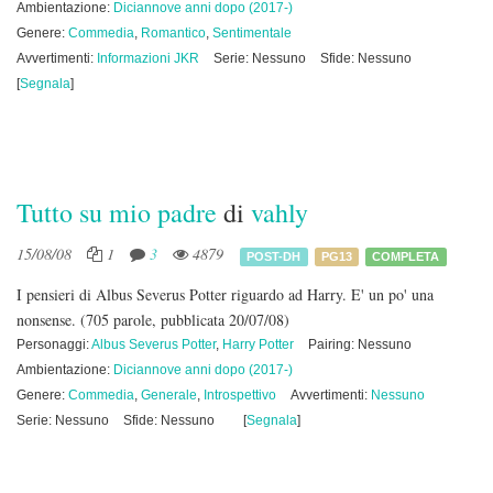
Ambientazione:
Diciannove anni dopo (2017-)
Genere:
Commedia
,
Romantico
,
Sentimentale
Avvertimenti:
Informazioni JKR
Serie: Nessuno
Sfide: Nessuno
[
Segnala
]
Tutto su mio padre
di
vahly
15/08/08
1
3
4879
POST-DH
PG13
COMPLETA
I pensieri di Albus Severus Potter riguardo ad Harry. E' un po' una
nonsense.
(705 parole, pubblicata 20/07/08)
Personaggi:
Albus Severus Potter
,
Harry Potter
Pairing: Nessuno
Ambientazione:
Diciannove anni dopo (2017-)
Genere:
Commedia
,
Generale
,
Introspettivo
Avvertimenti:
Nessuno
Serie: Nessuno
Sfide: Nessuno
[
Segnala
]