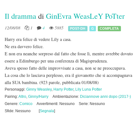
Il dramma
di
GinEvra WeasLeY PoTter
12/08/08
1
4
5885
POST-DH
G
COMPLETA
Harry era felice di vedere Lily a casa.
Ne era davvero felice.
E non era neanche sorpreso dal fatto che fosse lì, mentre avrebbe dovuto
essere a Edimburgo per una conferenza di Magisprudenza.
Aveva spesso fatto delle improvvisate a casa, non se ne preoccupava.
La cosa che lo lasciava perplesso, era il giovanotto che si accompagnava
alla SUA bambina.
(923 parole, pubblicata 01/08/08)
Personaggi:
Ginny Weasley
,
Harry Potter
,
Lily Luna Potter
Pairing:
Altro
,
Ginny/Harry
Ambientazione:
Diciannove anni dopo (2017-)
Genere:
Comico
Avvertimenti: Nessuno
Serie: Nessuno
Sfide: Nessuno
[
Segnala
]