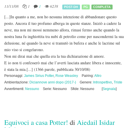
11/11/08
1
1
6238
POST-DH
PG
COMPLETA
[...]In quanto a me, non ho nessuna intenzione di abbandonare questo
posto. Ancora il tuo profumo alberga in queste stanze. Iniziò a cadere la
neve, ma non mi mossi nemmeno allora, rimasi fermo anche quando la
nostra luna fu inghiottita tra nubi di petrolio come per nascondermi la sua
delusione, né quando la neve si tramutò in bufera e anche le lacrime sul
mio viso si congelarono.
Non mi dirai mai che quella era la tua dichiarazione di amore.
E io non ti confesserò mai che l’averti lasciata andare libera e innocente,
è stata la mia.[...]
(1366 parole, pubblicata 30/10/08)
Personaggi:
James Sirius Potter
,
Rose Weasley
Pairing:
Altro
Ambientazione:
Diciannove anni dopo (2017-)
Genere:
Introspettivo
,
Triste
Avvertimenti:
Nessuno
Serie: Nessuno
Sfide: Nessuno
[
Segnala
]
Equivoci a casa Potter!
di
Aiedail Isidar