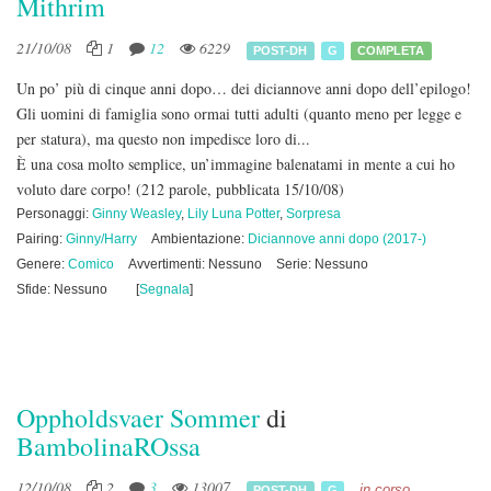
Mithrim
21/10/08
1
12
6229
POST-DH
G
COMPLETA
Un po’ più di cinque anni dopo… dei diciannove anni dopo dell’epilogo!
Gli uomini di famiglia sono ormai tutti adulti (quanto meno per legge e
per statura), ma questo non impedisce loro di...
È una cosa molto semplice, un’immagine balenatami in mente a cui ho
voluto dare corpo!
(212 parole, pubblicata 15/10/08)
Personaggi:
Ginny Weasley
,
Lily Luna Potter
,
Sorpresa
Pairing:
Ginny/Harry
Ambientazione:
Diciannove anni dopo (2017-)
Genere:
Comico
Avvertimenti: Nessuno
Serie: Nessuno
Sfide: Nessuno
[
Segnala
]
Oppholdsvaer Sommer
di
BambolinaROssa
12/10/08
2
3
13007
in corso
POST-DH
G