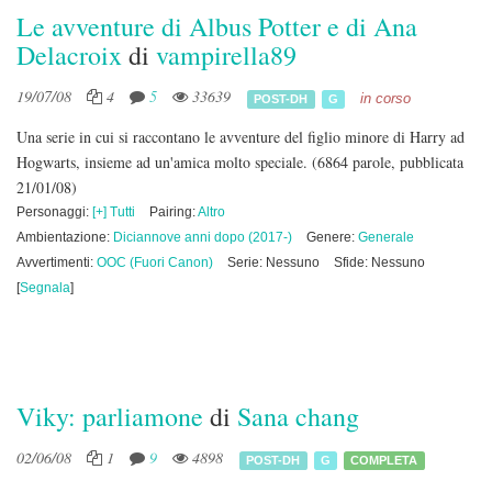
Le avventure di Albus Potter e di Ana
Delacroix
di
vampirella89
19/07/08
4
5
33639
in corso
POST-DH
G
Una serie in cui si raccontano le avventure del figlio minore di Harry ad
Hogwarts, insieme ad un'amica molto speciale.
(6864 parole, pubblicata
21/01/08)
Personaggi:
[+] Tutti
Pairing:
Altro
Ambientazione:
Diciannove anni dopo (2017-)
Genere:
Generale
Avvertimenti:
OOC (Fuori Canon)
Serie: Nessuno
Sfide: Nessuno
[
Segnala
]
Viky: parliamone
di
Sana chang
02/06/08
1
9
4898
POST-DH
G
COMPLETA