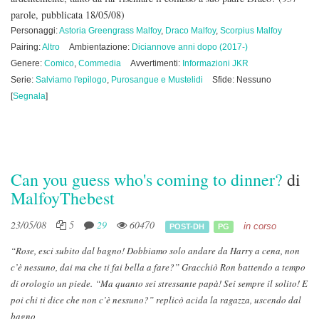
parole, pubblicata 18/05/08)
Personaggi:
Astoria Greengrass Malfoy
,
Draco Malfoy
,
Scorpius Malfoy
Pairing:
Altro
Ambientazione:
Diciannove anni dopo (2017-)
Genere:
Comico
,
Commedia
Avvertimenti:
Informazioni JKR
Serie:
Salviamo l'epilogo
,
Purosangue e Mustelidi
Sfide: Nessuno
[
Segnala
]
Can you guess who's coming to dinner?
di
MalfoyThebest
23/05/08
5
29
60470
in corso
POST-DH
PG
“Rose, esci subito dal bagno! Dobbiamo solo andare da Harry a cena, non
c’è nessuno, dai ma che ti fai bella a fare?” Gracchiò Ron battendo a tempo
di orologio un piede.
“Ma quanto sei stressante papà! Sei sempre il solito! E
poi chi ti dice che non c’è nessuno?” replicò acida la ragazza, uscendo dal
bagno