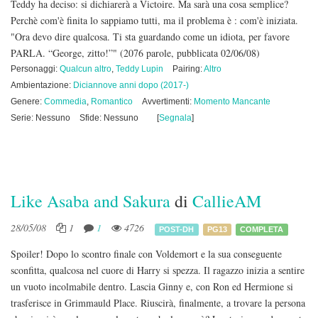
Teddy ha deciso: si dichiarerà a Victoire. Ma sarà una cosa semplice?
Perchè com'è finita lo sappiamo tutti, ma il problema è : com'è iniziata.
"Ora devo dire qualcosa. Ti sta guardando come un idiota, per favore
PARLA. “George, zitto!”"
(2076 parole, pubblicata 02/06/08)
Personaggi:
Qualcun altro
,
Teddy Lupin
Pairing:
Altro
Ambientazione:
Diciannove anni dopo (2017-)
Genere:
Commedia
,
Romantico
Avvertimenti:
Momento Mancante
Serie: Nessuno
Sfide: Nessuno
[
Segnala
]
Like Asaba and Sakura
di
CallieAM
28/05/08
1
1
4726
POST-DH
PG13
COMPLETA
Spoiler! Dopo lo scontro finale con Voldemort e la sua conseguente
sconfitta, qualcosa nel cuore di Harry si spezza. Il ragazzo inizia a sentire
un vuoto incolmabile dentro. Lascia Ginny e, con Ron ed Hermione si
trasferisce in Grimmauld Place. Riuscirà, finalmente, a trovare la persona