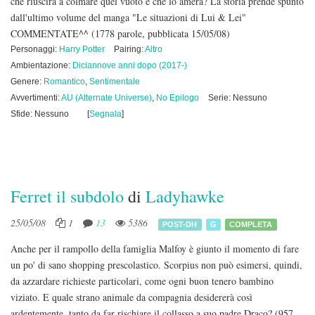
che riuscirà a colmare quel vuoto e che lo amerà? La storia prende spunto
dall'ultimo volume del manga "Le situazioni di Lui & Lei"
COMMENTATE^^
(1778 parole, pubblicata 15/05/08)
Personaggi:
Harry Potter
Pairing:
Altro
Ambientazione:
Diciannove anni dopo (2017-)
Genere:
Romantico
,
Sentimentale
Avvertimenti:
AU (Alternate Universe)
,
No Epilogo
Serie: Nessuno
Sfide: Nessuno
[
Segnala
]
Ferret il subdolo
di
Ladyhawke
25/05/08
1
13
5386
POST-DH
G
COMPLETA
Anche per il rampollo della famiglia Malfoy è giunto il momento di fare
un po' di sano shopping prescolastico. Scorpius non può esimersi, quindi,
da azzardare richieste particolari, come ogni buon tenero bambino
viziato. E quale strano animale da compagnia desidererà così
ardentemente, tanto da far rischiare il collasso a suo padre Draco?
(957