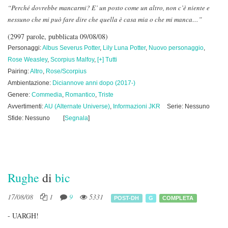
“Perché dovrebbe mancarmi? E’ un posto come un altro, non c’è niente e
nessuno che mi può fare dire che quella è casa mia o che mi manca…”
(2997 parole, pubblicata 09/08/08)
Personaggi:
Albus Severus Potter
,
Lily Luna Potter
,
Nuovo personaggio
,
Rose Weasley
,
Scorpius Malfoy
,
[+] Tutti
Pairing:
Altro
,
Rose/Scorpius
Ambientazione:
Diciannove anni dopo (2017-)
Genere:
Commedia
,
Romantico
,
Triste
Avvertimenti:
AU (Alternate Universe)
,
Informazioni JKR
Serie: Nessuno
Sfide: Nessuno
[
Segnala
]
Rughe
di
bic
17/08/08
1
9
5331
POST-DH
G
COMPLETA
- UARGH!