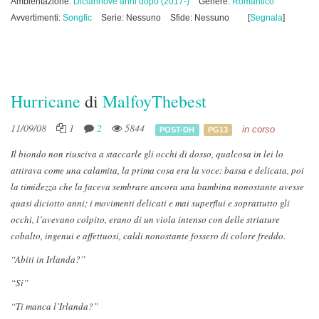
Ambientazione:
Diciannove anni dopo (2017-)
Genere:
Romantico
Avvertimenti:
Songfic
Serie: Nessuno
Sfide: Nessuno
[
Segnala
]
Hurricane
di
MalfoyThebest
11/09/08
1
2
5844
in corso
POST-DH
PG13
Il biondo non riusciva a staccarle gli occhi di dosso, qualcosa in lei lo
attirava come una calamita, la prima cosa era la voce: bassa e delicata, poi
la timidezza che la faceva sembrare ancora una bambina nonostante avesse
quasi diciotto anni; i movimenti delicati e mai superflui e soprattutto gli
occhi, l’avevano colpito, erano di un viola intenso con delle striature
cobalto, ingenui e affettuosi, caldi nonostante fossero di colore freddo.
“Abiti in Irlanda?”
“Sì”
“Ti manca l’Irlanda?”