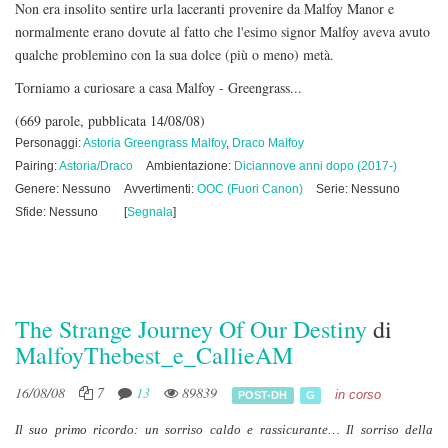
Non era insolito sentire urla laceranti provenire da Malfoy Manor e
normalmente erano dovute al fatto che l'esimo signor Malfoy aveva avuto
qualche problemino con la sua dolce (più o meno) metà.
Torniamo a curiosare a casa Malfoy - Greengrass...
(669 parole, pubblicata 14/08/08)
Personaggi:
Astoria Greengrass Malfoy
,
Draco Malfoy
Pairing:
Astoria/Draco
Ambientazione:
Diciannove anni dopo (2017-)
Genere: Nessuno
Avvertimenti:
OOC (Fuori Canon)
Serie: Nessuno
Sfide: Nessuno
[
Segnala
]
The Strange Journey Of Our Destiny
di
MalfoyThebest_e_CallieAM
16/08/08
7
13
89839
in corso
POST-DH
G
Il suo primo ricordo: un sorriso caldo e rassicurante… Il sorriso della