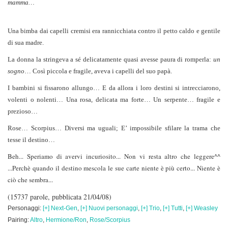
mamma…
Una bimba dai capelli cremisi era rannicchiata contro il petto caldo e gentile
di sua madre.
La donna la stringeva a sé delicatamente quasi avesse paura di romperla:
un
sogno
… Così piccola e fragile, aveva i capelli del suo papà.
I bambini si fissarono allungo… E da allora i loro destini si intrecciarono,
volenti o nolenti… Una rosa, delicata ma forte… Un serpente… fragile e
prezioso…
Rose… Scorpius… Diversi ma uguali; E’ impossibile sfilare la trama che
tesse il destino…
Beh... Speriamo di avervi incuriosito... Non vi resta altro che leggere^^
...Perchè quando il destino mescola le sue carte niente è più certo... Niente è
ciò che sembra...
(15737 parole, pubblicata 21/04/08)
Personaggi:
[+] Next-Gen
,
[+] Nuovi personaggi
,
[+] Trio
,
[+] Tutti
,
[+] Weasley
Pairing:
Altro
,
Hermione/Ron
,
Rose/Scorpius