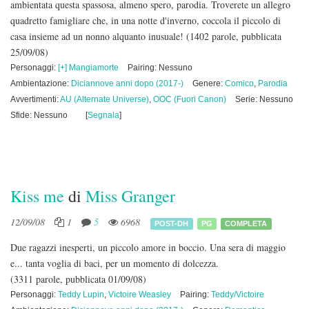
ambientata questa spassosa, almeno spero, parodia. Troverete un allegro
quadretto famigliare che, in una notte d'inverno, coccola il piccolo di
casa insieme ad un nonno alquanto inusuale!
(1402 parole, pubblicata
25/09/08)
Personaggi:
[+] Mangiamorte
Pairing: Nessuno
Ambientazione:
Diciannove anni dopo (2017-)
Genere:
Comico
,
Parodia
Avvertimenti:
AU (Alternate Universe)
,
OOC (Fuori Canon)
Serie: Nessuno
Sfide: Nessuno
[
Segnala
]
Kiss me
di
Miss Granger
12/09/08
1
5
6968
POST-DH
PG
COMPLETA
Due ragazzi inesperti, un piccolo amore in boccio. Una sera di maggio
e... tanta voglia di baci, per un momento di dolcezza.
(3311 parole, pubblicata 01/09/08)
Personaggi:
Teddy Lupin
,
Victoire Weasley
Pairing:
Teddy/Victoire