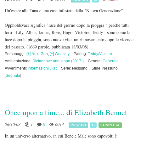
Un'estate alla Tana e una casa infestata dalla "Nuova Generazione"
Oppholdsvaer significa "luce del giorno dopo la pioggia " perchè tutti
loro - Lily, Albus, James, Rose, Hugo, Victoire, Teddy - sono come la
luce dopo la pioggia, sono nuove vite, un rinnovamento dopo le vicende
del passato.
(1669 parole, pubblicata 18/03/08)
Personaggi:
[+] Next-Gen
,
[+] Weasley
Pairing:
Teddy/Victoire
Ambientazione:
Diciannove anni dopo (2017-)
Genere:
Generale
Avvertimenti:
Informazioni JKR
Serie: Nessuno
Sfide: Nessuno
[
Segnala
]
Once upon a time...
di
Elizabeth Bennet
06/10/08
1
8
6014
POST-DH
G
COMPLETA
In un universo alternativo, in cui Bene e Male sono capovolti è