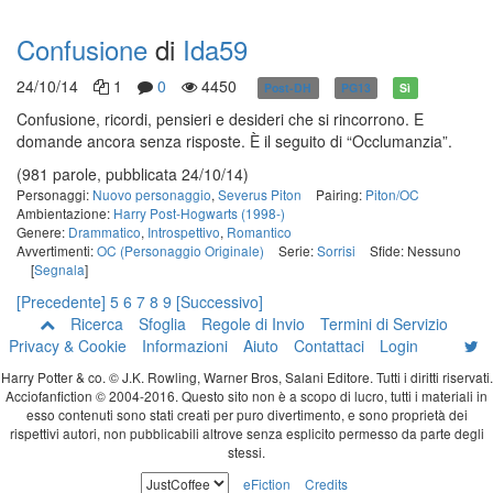
Confusione
di
Ida59
24/10/14
1
0
4450
Post-DH
PG13
Sì
Confusione, ricordi, pensieri e desideri che si rincorrono. E
domande ancora senza risposte. È il seguito di “Occlumanzia”.
(981 parole, pubblicata 24/10/14)
Personaggi:
Nuovo personaggio
,
Severus Piton
Pairing:
Piton/OC
Ambientazione:
Harry Post-Hogwarts (1998-)
Genere:
Drammatico
,
Introspettivo
,
Romantico
Avvertimenti:
OC (Personaggio Originale)
Serie:
Sorrisi
Sfide: Nessuno
[
Segnala
]
[Precedente]
5
6
7
8
9
[Successivo]
Ricerca
Sfoglia
Regole di Invio
Termini di Servizio
Privacy & Cookie
Informazioni
Aiuto
Contattaci
Login
Harry Potter & co. © J.K. Rowling, Warner Bros, Salani Editore. Tutti i diritti riservati.
Acciofanfiction © 2004-2016. Questo sito non è a scopo di lucro, tutti i materiali in
esso contenuti sono stati creati per puro divertimento, e sono proprietà dei
rispettivi autori, non pubblicabili altrove senza esplicito permesso da parte degli
stessi.
eFiction
Credits