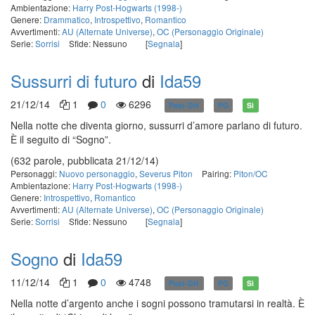
Ambientazione:
Harry Post-Hogwarts (1998-)
Genere:
Drammatico
,
Introspettivo
,
Romantico
Avvertimenti:
AU (Alternate Universe)
,
OC (Personaggio Originale)
Serie:
Sorrisi
Sfide: Nessuno
[
Segnala
]
Sussurri di futuro
di
Ida59
21/12/14
1
0
6296
Post-DH
PG
Sì
Nella notte che diventa giorno, sussurri d’amore parlano di futuro.
È il seguito di “Sogno”.
(632 parole, pubblicata 21/12/14)
Personaggi:
Nuovo personaggio
,
Severus Piton
Pairing:
Piton/OC
Ambientazione:
Harry Post-Hogwarts (1998-)
Genere:
Introspettivo
,
Romantico
Avvertimenti:
AU (Alternate Universe)
,
OC (Personaggio Originale)
Serie:
Sorrisi
Sfide: Nessuno
[
Segnala
]
Sogno
di
Ida59
11/12/14
1
0
4748
Post-DH
PG
Sì
Nella notte d’argento anche i sogni possono tramutarsi in realtà. È