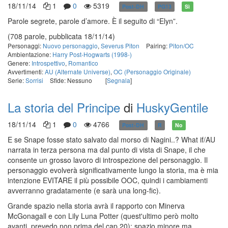
18/11/14
1
0
5319
Post-DH
PG13
Sì
Parole segrete, parole d’amore. È il seguito di “Elyn”.
(708 parole, pubblicata 18/11/14)
Personaggi:
Nuovo personaggio
,
Severus Piton
Pairing:
Piton/OC
Ambientazione:
Harry Post-Hogwarts (1998-)
Genere:
Introspettivo
,
Romantico
Avvertimenti:
AU (Alternate Universe)
,
OC (Personaggio Originale)
Serie:
Sorrisi
Sfide: Nessuno
[
Segnala
]
La storia del Principe
di
HuskyGentile
18/11/14
1
0
4766
Post-DH
R
No
E se Snape fosse stato salvato dal morso di Nagini..? What if/AU
narrata in terza persona ma dal punto di vista di Snape, il che
consente un grosso lavoro di introspezione del personaggio. Il
personaggio evolverà significativamente lungo la storia, ma è mia
intenzione EVITARE il più possibile OOC, quindi i cambiamenti
avverranno gradatamente (e sarà una long-fic).
Grande spazio nella storia avrà il rapporto con Minerva
McGonagall e con Lily Luna Potter (quest'ultimo però molto
avanti, prevedo non prima del cap 20); spazio minore ma