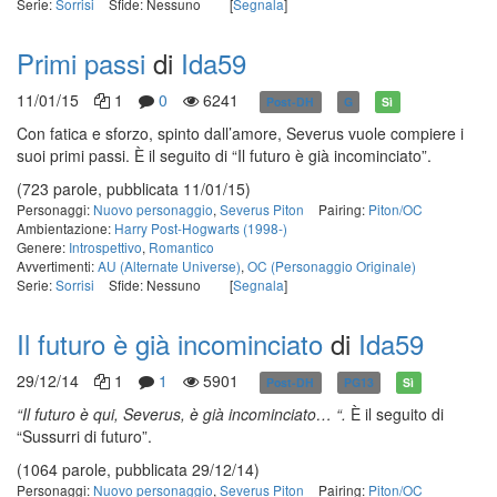
Serie:
Sorrisi
Sfide: Nessuno
[
Segnala
]
Primi passi
di
Ida59
11/01/15
1
0
6241
Post-DH
G
Sì
Con fatica e sforzo, spinto dall’amore, Severus vuole compiere i
suoi primi passi. È il seguito di “Il futuro è già incominciato”.
(723 parole, pubblicata 11/01/15)
Personaggi:
Nuovo personaggio
,
Severus Piton
Pairing:
Piton/OC
Ambientazione:
Harry Post-Hogwarts (1998-)
Genere:
Introspettivo
,
Romantico
Avvertimenti:
AU (Alternate Universe)
,
OC (Personaggio Originale)
Serie:
Sorrisi
Sfide: Nessuno
[
Segnala
]
Il futuro è già incominciato
di
Ida59
29/12/14
1
1
5901
Post-DH
PG13
Sì
“Il futuro è qui, Severus, è già incominciato… “.
È il seguito di
“Sussurri di futuro”.
(1064 parole, pubblicata 29/12/14)
Personaggi:
Nuovo personaggio
,
Severus Piton
Pairing:
Piton/OC