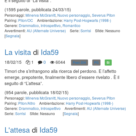
È il seguito di “La visita”.
(1595 parole, pubblicata 24/03/15)
Personaggi:
Minerva McGranitt
,
Nuovo personaggio
,
Severus Piton
Pairing:
Piton/OC
Ambientazione:
Harry Post-Hogwarts (1998-)
Genere:
Drammatico
,
Introspettivo
,
Romantico
Avvertimenti:
AU (Alternate Universe)
Serie:
Sorrisi
Sfide: Nessuno
[
Segnala
]
La visita
di
Ida59
18/02/15
1
0
6044
Post-DH
PG
Sì
Timori che s’infrangono alla ricerca del perdono. E l’affetto
emerge, prepotente, finalmente libero d’essere rivelato
.
È il
seguito di “L’attesa”.
(954 parole, pubblicata 18/02/15)
Personaggi:
Minerva McGranitt
,
Nuovo personaggio
,
Severus Piton
Pairing:
Piton/Altro
Ambientazione:
Harry Post-Hogwarts (1998-)
Genere:
Drammatico
,
Introspettivo
Avvertimenti:
AU (Alternate Universe)
Serie:
Sorrisi
Sfide: Nessuno
[
Segnala
]
L'attesa
di
Ida59