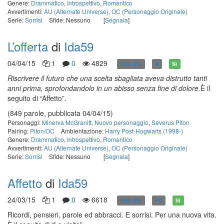
Genere:
Drammatico
,
Introspettivo
,
Romantico
Avvertimenti:
AU (Alternate Universe)
,
OC (Personaggio Originale)
Serie:
Sorrisi
Sfide: Nessuno
[
Segnala
]
L’offerta
di
Ida59
04/04/15
1
0
4829
Post-DH
G
Sì
Riscrivere il futuro che una scelta sbagliata aveva distrutto tanti
anni prima, sprofondandolo in un abisso senza fine di dolore.
È il
seguito di “Affetto”.
(849 parole, pubblicata 04/04/15)
Personaggi:
Minerva McGranitt
,
Nuovo personaggio
,
Severus Piton
Pairing:
Piton/OC
Ambientazione:
Harry Post-Hogwarts (1998-)
Genere:
Drammatico
,
Introspettivo
,
Romantico
Avvertimenti:
AU (Alternate Universe)
,
OC (Personaggio Originale)
Serie:
Sorrisi
Sfide: Nessuno
[
Segnala
]
Affetto
di
Ida59
24/03/15
1
0
6618
Post-DH
PG
Sì
Ricordi, pensieri, parole ed abbracci. E sorrisi. Per una nuova vita.