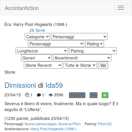
Acciofanfiction
Era: Harry Post-Hogwarts (1998-)
28 Serie
Altri risultati:
Storie
Dimissioni
di
Ida59
23/04/15
1
0
3596
Post-DH
PG
Sì
Severus è libero di vivere, finalmente. Ma in quale luogo? È il
seguito di “L’offerta”.
(1230 parole, pubblicata 23/04/15)
Personaggi:
Nuovo personaggio
,
Severus Piton
Pairing:
Piton/OC
Ambientazione:
Harry Post-Hogwarts (1998-)