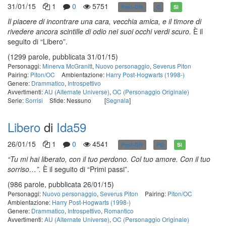
31/01/15
1
0
5751
Post-DH
G
Sì
Il piacere di incontrare una cara, vecchia amica, e il timore di
rivedere ancora scintille di odio nei suoi occhi verdi scuro.
È il
seguito di “Libero”.
(1299 parole, pubblicata 31/01/15)
Personaggi:
Minerva McGranitt
,
Nuovo personaggio
,
Severus Piton
Pairing:
Piton/OC
Ambientazione:
Harry Post-Hogwarts (1998-)
Genere:
Drammatico
,
Introspettivo
Avvertimenti:
AU (Alternate Universe)
,
OC (Personaggio Originale)
Serie:
Sorrisi
Sfide: Nessuno
[
Segnala
]
Libero
di
Ida59
26/01/15
1
0
4541
Post-DH
PG
Sì
“
Tu mi hai liberato, con il tuo perdono. Col tuo amore. Con il tuo
sorriso…”.
È il seguito di “Primi passi”.
(986 parole, pubblicata 26/01/15)
Personaggi:
Nuovo personaggio
,
Severus Piton
Pairing:
Piton/OC
Ambientazione:
Harry Post-Hogwarts (1998-)
Genere:
Drammatico
,
Introspettivo
,
Romantico
Avvertimenti:
AU (Alternate Universe)
,
OC (Personaggio Originale)