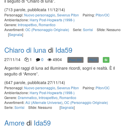
il seguito di “Chiaro di luna”.
(713 parole, pubblicata 11/12/14)
Personaggi:
Nuovo personaggio
,
Severus Piton
Pairing:
Piton/OC
Ambientazione:
Harry Post-Hogwarts (1998-)
Genere:
Introspettivo
,
Romantico
Avvertimenti:
OC (Personaggio Originale)
Serie:
Sorrisi
Sfide: Nessuno
[
Segnala
]
Chiaro di luna
di
Ida59
27/11/14
1
0
4904
Post-DH
PG13
Sì
Argentei raggi di luna ad illuminare ricordi, sogni e realtà. È il
seguito di “Amore”.
(647 parole, pubblicata 27/11/14)
Personaggi:
Nuovo personaggio
,
Severus Piton
Pairing:
Piton/OC
Ambientazione:
Harry Post-Hogwarts (1998-)
Genere:
Drammatico
,
Introspettivo
,
Romantico
Avvertimenti:
AU (Alternate Universe)
,
OC (Personaggio Originale)
Serie:
Sorrisi
Sfide: Nessuno
[
Segnala
]
Amore
di
Ida59