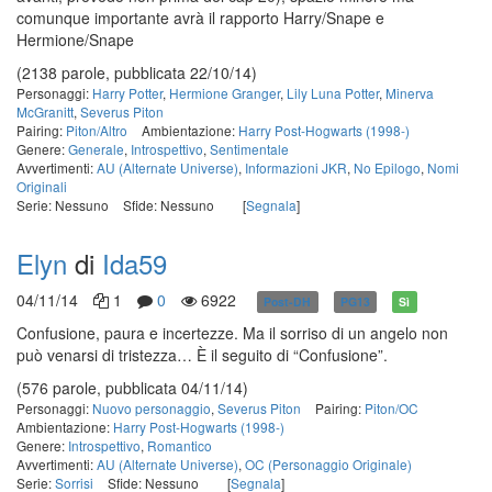
comunque importante avrà il rapporto Harry/Snape e
Hermione/Snape
(2138 parole, pubblicata 22/10/14)
Personaggi:
Harry Potter
,
Hermione Granger
,
Lily Luna Potter
,
Minerva
McGranitt
,
Severus Piton
Pairing:
Piton/Altro
Ambientazione:
Harry Post-Hogwarts (1998-)
Genere:
Generale
,
Introspettivo
,
Sentimentale
Avvertimenti:
AU (Alternate Universe)
,
Informazioni JKR
,
No Epilogo
,
Nomi
Originali
Serie: Nessuno
Sfide: Nessuno
[
Segnala
]
Elyn
di
Ida59
04/11/14
1
0
6922
Post-DH
PG13
Sì
Confusione, paura e incertezze. Ma il sorriso di un angelo non
può venarsi di tristezza… È il seguito di “Confusione”.
(576 parole, pubblicata 04/11/14)
Personaggi:
Nuovo personaggio
,
Severus Piton
Pairing:
Piton/OC
Ambientazione:
Harry Post-Hogwarts (1998-)
Genere:
Introspettivo
,
Romantico
Avvertimenti:
AU (Alternate Universe)
,
OC (Personaggio Originale)
Serie:
Sorrisi
Sfide: Nessuno
[
Segnala
]