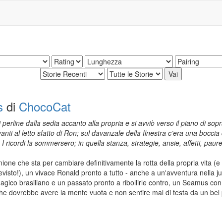
s
di
ChocoCat
 perline dalla sedia accanto alla propria e si avviò verso il piano di so
anti al letto sfatto di Ron; sul davanzale della finestra c’era una boccia 
 ricordi la sommersero; in quella stanza, strategie, ansie, affetti, paur
one che sta per cambiare definitivamente la rotta della propria vita (e
isto!), un vivace Ronald pronto a tutto - anche a un'avventura nella ju
magico brasiliano e un passato pronto a ribollirle contro, un Seamus co
che dovrebbe avere la mente vuota e non sentire mal di testa da un bel po