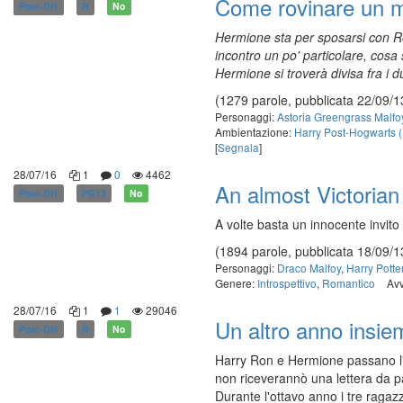
Come rovinare un m
Post-DH
R
No
Hermione sta per sposarsi con Ro
incontro un po' particolare, cos
Hermione si troverà divisa fra i d
(1279 parole, pubblicata 22/09/1
Personaggi:
Astoria Greengrass Malfo
Ambientazione:
Harry Post-Hogwarts 
[
Segnala
]
28/07/16
1
0
4462
An almost Victorian 
Post-DH
PG13
No
A volte basta un innocente invito
(1894 parole, pubblicata 18/09/1
Personaggi:
Draco Malfoy
,
Harry Potte
Genere:
Introspettivo
,
Romantico
Avv
28/07/16
1
1
29046
Un altro anno insie
Post-DH
R
No
Harry Ron e Hermione passano l'e
non riceverannò una lettera da pa
Durante l'ottavo anno i tre ragaz