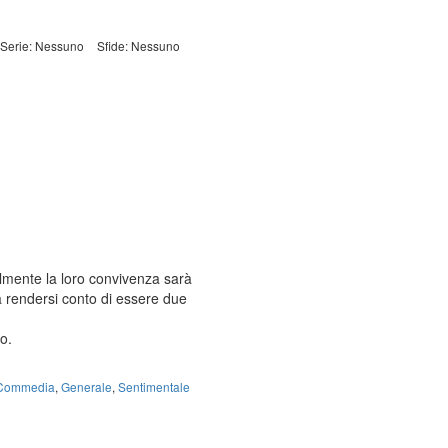
o
Serie: Nessuno
Sfide: Nessuno
ialmente la loro convivenza sarà
a rendersi conto di essere due
o.
Commedia
,
Generale
,
Sentimentale