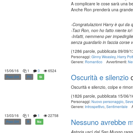
A complicare le cose sarà una be
Anche Ron prenderà una grande 
-Congratulazioni Harry è qui da q
-Taci Ron, non ho fatto niente io
-Infatti, nemmeno per impedirglie
senza guardarlo in faccia corse v
(1286 parole, pubblicata 09/09/1
Personaggi:
Ginny Weasley
,
Harry Pot
Genere:
Romantico
Avvertimenti:
Ne
15/06/16
1
0
6524
Oscurità e silenzio
Post-DH
PG
Sì
Oscurità e silenzio, colpe e rimo
(1826 parole, pubblicata 15/06/1
Personaggi:
Nuovo personaggio
,
Seve
Genere:
Introspettivo
,
Sentimentale
13/03/16
1
1
22758
Nessuno avrebbe m
Post-DH
R
No
Astoria uscì dal San Mungo raggi