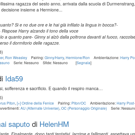
llissima ragazza del sesto anno, arrivata dalla scuola di Durmenstrang
decisione insieme a Hermione...
uanto? Si e no due ore e le hai già infilato la lingua in bocca?-
!- Rispose Harry alzando il tono della voce
lo a quanto pare- Ginny si alzò dalla poltrona davanti al fuoco, raccolse
erso il dormitorio delle ragazze.
3)
ter
,
Ron Weasley
Pairing:
Ginny/Harry
,
Hermione/Ron
Ambientazione:
Harry Po
ssuno
Serie: Nessuno
Sfide: Nessuno
[
Segnala
]
di
Ida59
rsi, sofferenza e sacrificio. E quando il respiro manca…
6)
rus Piton
,
[+] Ordine della Fenice
Pairing:
Piton/OC
Ambientazione:
Harry Post
Avvertimenti:
AU (Alternate Universe)
,
OC (Personaggio Originale)
Serie: Nessun
ai saputo
di
HelenHM
ante. Finalmente, dopo tanti tentativi, lacrime e fallimenti, aspettava