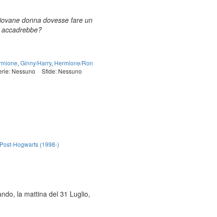
 giovane donna dovesse fare un
sa accadrebbe?
rmione
,
Ginny/Harry
,
Hermione/Ron
erie: Nessuno
Sfide: Nessuno
 Post-Hogwarts (1998-)
do, la mattina del 31 Luglio,