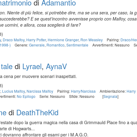
atrimonio
di
Adamantio
n. Niente di più felice, si potrebbe dire, ma se una sera, per caso, la
a succederebbe? E se quest'incontro avvenisse proprio con Malfoy, co
ue uomini, e allora, cosa sceglierà di fare?
3)
y
,
Draco Malfoy
,
Harry Potter
,
Hermione Granger
,
Ron Weasley
Pairing:
Draco/He
(1998-)
Genere:
Generale
,
Romantico
,
Sentimentale
Avvertimenti: Nessuno
S
tale
di
Lyrael
,
AynaV
 a cena per muovere scenari inaspettati.
3)
r
,
Lucius Malfoy
,
Narcissa Malfoy
Pairing:
Harry/Narcissa
Ambientazione:
Harry
ertimenti:
No Epilogo
Serie: Nessuno
Sfide: Nessuno
[
Segnala
]
me
di
DeathTheKid
state dopo la guerra magica nella casa di Grimmauld Place fino a quan
rte di Hogwarts...
zi dovranno affrontare gli esami per i M.A.G.O.