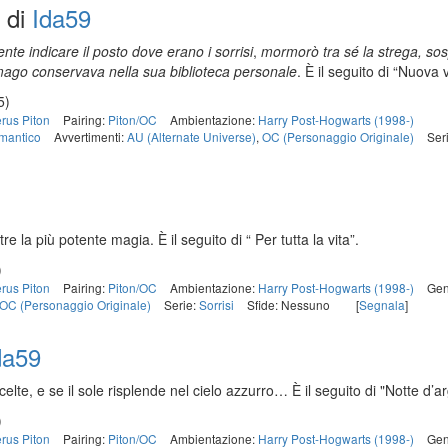
di
Ida59
e indicare il posto dove erano i sorrisi
,
mormorò tra sé la strega, sos
l mago conservava nella sua biblioteca personale
. È il seguito di “Nuova v
5)
rus Piton
Pairing:
Piton/OC
Ambientazione:
Harry Post-Hogwarts (1998-)
mantico
Avvertimenti:
AU (Alternate Universe)
,
OC (Personaggio Originale)
Ser
re la più potente magia. È il seguito di “ Per tutta la vita”.
)
rus Piton
Pairing:
Piton/OC
Ambientazione:
Harry Post-Hogwarts (1998-)
Gen
OC (Personaggio Originale)
Serie:
Sorrisi
Sfide: Nessuno
[
Segnala
]
da59
celte, e se il sole risplende nel cielo azzurro… È il seguito di "Notte d’a
)
rus Piton
Pairing:
Piton/OC
Ambientazione:
Harry Post-Hogwarts (1998-)
Gen