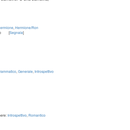
Hermione
,
Hermione/Ron
o
[
Segnala
]
rammatico
,
Generale
,
Introspettivo
ere:
Introspettivo
,
Romantico