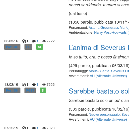
pensò sorridendo, mentre si acca
(dal testo)
(1050 parole, pubblicata 10/11/1
Personaggi:
Astoria Greengrass Malfo
Ambientazione:
Harry Post-Hogwarts 
06/03/16
1
1
7722
L’anima di Severus
Post-DH
PG
Sì
Io so tutto, ora, e posso finalme
(429 parole, pubblicata 06/03/16
Personaggi:
Albus Silente
,
Severus Pi
Avvertimenti:
AU (Alternate Universe)
18/02/16
1
1
7656
Sarebbe bastato s
Post-DH
PG13
Sì
Sarebbe bastato solo un po’ d’
(305 parole, pubblicata 18/02/16
Personaggi:
Nuovo personaggio
,
Seve
Avvertimenti:
AU (Alternate Universe)
07/12/15
1
1
7023