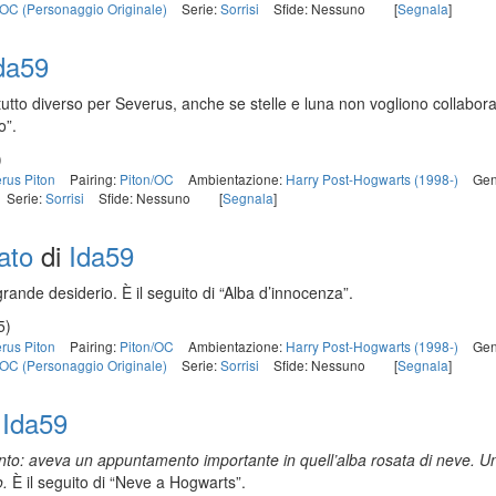
OC (Personaggio Originale)
Serie:
Sorrisi
Sfide: Nessuno
[
Segnala
]
da59
utto diverso per Severus, anche se stelle e luna non vogliono collaborar
o”.
)
rus Piton
Pairing:
Piton/OC
Ambientazione:
Harry Post-Hogwarts (1998-)
Gen
Serie:
Sorrisi
Sfide: Nessuno
[
Segnala
]
rato
di
Ida59
grande desiderio.
È il seguito di “Alba d’innocenza”.
5)
rus Piton
Pairing:
Piton/OC
Ambientazione:
Harry Post-Hogwarts (1998-)
Gen
OC (Personaggio Originale)
Serie:
Sorrisi
Sfide: Nessuno
[
Segnala
]
i
Ida59
 punto: aveva un appuntamento importante in quell’alba rosata di neve.
o.
È il seguito di “Neve a Hogwarts”.