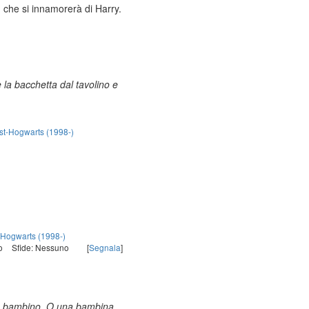
, che si innamorerà di Harry.
 la bacchetta dal tavolino e
st-Hogwarts (1998-)
-Hogwarts (1998-)
o
Sfide: Nessuno
[
Segnala
]
 un bambino. O una bambina,