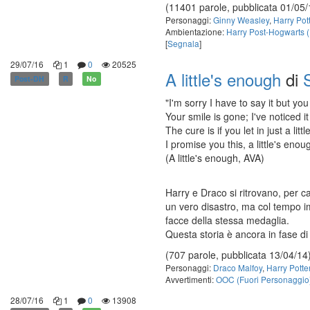
(11401 parole, pubblicata 01/05/
Personaggi:
Ginny Weasley
,
Harry Pot
Ambientazione:
Harry Post-Hogwarts 
[
Segnala
]
29/07/16
1
0
20525
A little's enough
di
Post-DH
R
No
"I'm sorry I have to say it but yo
Your smile is gone; I've noticed i
The cure is if you let in just a lit
I promise you this, a little's enou
(A little's enough, AVA)
Harry e Draco si ritrovano, per ca
un vero disastro, ma col tempo i
facce della stessa medaglia.
Questa storia è ancora in fase di
(707 parole, pubblicata 13/04/14
Personaggi:
Draco Malfoy
,
Harry Potte
Avvertimenti:
OOC (Fuori Personaggio
28/07/16
1
0
13908