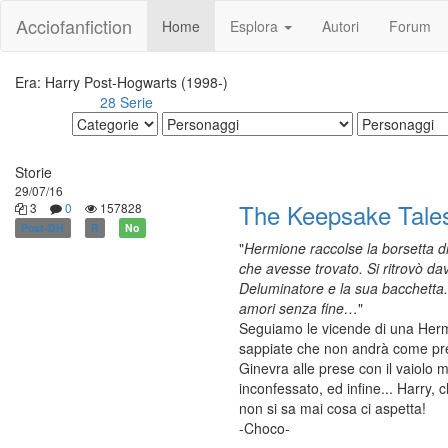
Acciofanfiction
Home
Esplora
Autori
Forum
Era: Harry Post-Hogwarts (1998-)
28 Serie
Altri risultati:
Storie
29/07/16
The Keepsake Tale
3
0
157828
Post-DH
R
No
"
Hermione raccolse la borsetta di
che avesse trovato. Si ritrovò dav
Deluminatore e la sua bacchetta. I
amori senza fine…
"
Seguiamo le vicende di una Hermi
sappiate che non andrà come prev
Ginevra alle prese con il vaiolo 
inconfessato, ed infine... Harry, 
non si sa mai cosa ci aspetta!
-Choco-