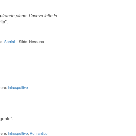
pirando piano. L’aveva letto in
ita”.
ie:
Sorrisi
Sfide: Nessuno
ere:
Introspettivo
rgento”.
ere:
Introspettivo
,
Romantico