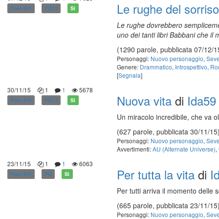
Le rughe del sorriso
Post-DH
PG13
Sì
Le rughe dovrebbero semplicement
uno dei tanti libri Babbani che i
(1290 parole, pubblicata 07/12/1
Personaggi:
Nuovo personaggio
,
Seve
Genere:
Drammatico
,
Introspettivo
,
Ro
[
Segnala
]
30/11/15
1
1
5678
Nuova vita
di
Ida59
Post-DH
PG13
Sì
Un miracolo incredibile, che va olt
(627 parole, pubblicata 30/11/15
Personaggi:
Nuovo personaggio
,
Seve
Avvertimenti:
AU (Alternate Universe)
,
23/11/15
1
1
6063
Per tutta la vita
di
I
Post-DH
PG
Sì
Per tutti arriva il momento delle s
(665 parole, pubblicata 23/11/15
Personaggi:
Nuovo personaggio
,
Seve