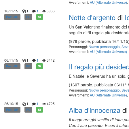
Avvertimenti:
AU (Alternate Universe)
,
16/11/15
1
1
5866
Notte d’argento
di
I
Post-DH
PG
Sì
Un San Valentino finalmente del t
seguito di “Il regalo più desiderat
(976 parole, pubblicata 16/11/15
Personaggi:
Nuovo personaggio
,
Seve
Avvertimenti:
AU (Alternate Universe)
06/11/15
1
1
6442
Il regalo più deside
Post-DH
PG
Sì
È Natale, e Severus ha un solo, 
(1607 parole, pubblicata 06/11/1
Personaggi:
Nuovo personaggio
,
Seve
Avvertimenti:
AU (Alternate Universe)
,
26/10/15
1
1
4725
Alba d’innocenza
d
Post-DH
PG
Sì
Il mago era già vestito di tutto
Con il suo passato. E con il futur