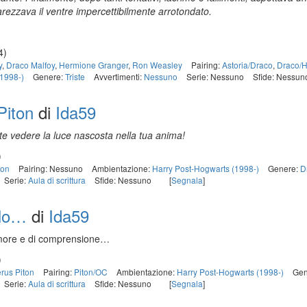
rezzava il ventre impercettibilmente arrotondato.
4)
y
,
Draco Malfoy
,
Hermione Granger
,
Ron Weasley
Pairing:
Astoria/Draco
,
Draco/
(1998-)
Genere:
Triste
Avvertimenti:
Nessuno
Serie: Nessuno
Sfide: Nessun
 Piton
di
Ida59
nte vedere la luce nascosta nella tua anima!
)
ton
Pairing: Nessuno
Ambientazione:
Harry Post-Hogwarts (1998-)
Genere:
D
Serie:
Aula di scrittura
Sfide: Nessuno
[
Segnala
]
olo…
di
Ida59
amore e di comprensione…
)
rus Piton
Pairing:
Piton/OC
Ambientazione:
Harry Post-Hogwarts (1998-)
Gen
Serie:
Aula di scrittura
Sfide: Nessuno
[
Segnala
]