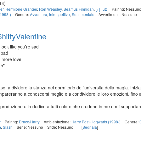
14)
ter
,
Hermione Granger
,
Ron Weasley
,
Seamus Finnigan
,
[+] Tutti
Pairing: Nessun
(1998-)
Genere:
Avventura
,
Introspettivo
,
Sentimentale
Avvertimenti: Nessuno
ShittyValentine
u look like you're sad
t bad
tle more love
gh"
so, a dividere la stanza nel dormitorio dell'università della magia. Iniz
mpareranno a conoscersi meglio e a condividere le loro emozioni, fino 
 produzione e la dedico a tutti coloro che credono in me e mi supportan
)
r
Pairing:
Draco/Harry
Ambientazione:
Harry Post-Hogwarts (1998-)
Genere:
)
,
Slash
Serie: Nessuno
Sfide: Nessuno
[
Segnala
]