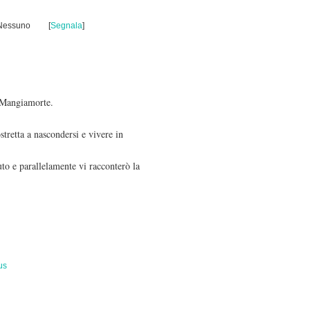
 Nessuno
[
Segnala
]
i Mangiamorte.
stretta a nascondersi e vivere in
to e parallelamente vi racconterò la
us