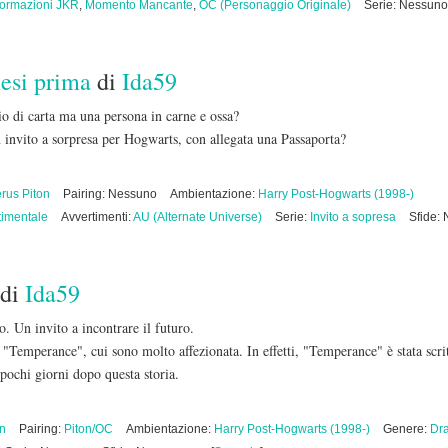
formazioni JKR
,
Momento Mancante
,
OC (Personaggio Originale)
Serie: Nessuno
mesi prima
di
Ida59
o di carta ma una persona in carne e ossa?
n invito a sorpresa per Hogwarts, con allegata una Passaporta?
rus Piton
Pairing: Nessuno
Ambientazione:
Harry Post-Hogwarts (1998-)
imentale
Avvertimenti:
AU (Alternate Universe)
Serie:
Invito a sopresa
Sfide:
di
Ida59
o. Un invito a incontrare il futuro.
n "Temperance", cui sono molto affezionata. In effetti, "Temperance" è stata scr
pochi giorni dopo questa storia.
on
Pairing:
Piton/OC
Ambientazione:
Harry Post-Hogwarts (1998-)
Genere:
Dr