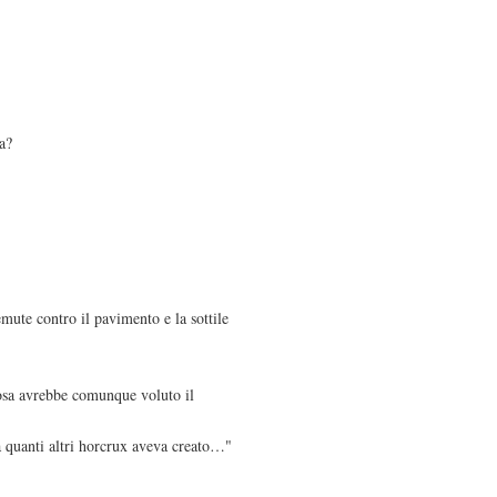
a?
mute contro il pavimento e la sottile
cosa avrebbe comunque voluto il
 quanti altri horcrux aveva creato…"