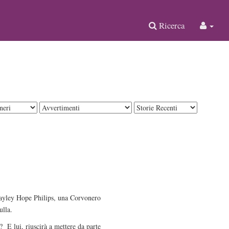
Ricerca
 Hayley Hope Philips, una Corvonero
ulla.
? E lui, riuscirà a mettere da parte