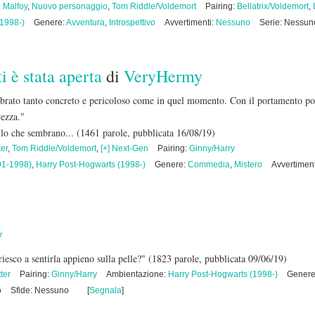
 Malfoy
,
Nuovo personaggio
,
Tom Riddle/Voldemort
Pairing:
Bellatrix/Voldemort
,
(1998-)
Genere:
Avventura
,
Introspettivo
Avvertimenti:
Nessuno
Serie: Nessun
 è stata aperta
di
VeryHermy
brato tanto concreto e pericoloso come in quel momento. Con il portamento pos
rezza."
llo che sembrano...
(1461 parole, pubblicata 16/08/19)
ter
,
Tom Riddle/Voldemort
,
[+] Next-Gen
Pairing:
Ginny/Harry
91-1998)
,
Harry Post-Hogwarts (1998-)
Genere:
Commedia
,
Mistero
Avvertimen
y
iesco a sentirla appieno sulla pelle?"
(1823 parole, pubblicata 09/06/19)
ter
Pairing:
Ginny/Harry
Ambientazione:
Harry Post-Hogwarts (1998-)
Gener
o
Sfide: Nessuno
[
Segnala
]