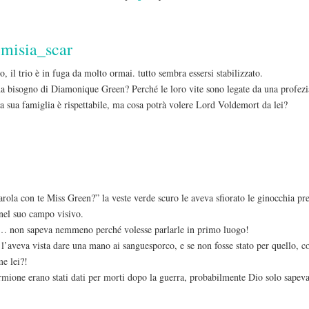
misia_scar
, il trio è in fuga da molto ormai. tutto sembra essersi stabilizzato.
ha bisogno di Diamonique Green? Perché le loro vite sono legate da una profezi
a sua famiglia è rispettabile, ma cosa potrà volere Lord Voldemort da lei?
ola con te Miss Green?” la veste verde scuro le aveva sfiorato le ginocchia pre
 nel suo campo visivo.
i… non sapeva nemmeno perché volesse parlarle in primo luogo!
l’aveva vista dare una mano ai sanguesporco, e se non fosse stato per quello, 
e lei?!
mione erano stati dati per morti dopo la guerra, probabilmente Dio solo sapeva