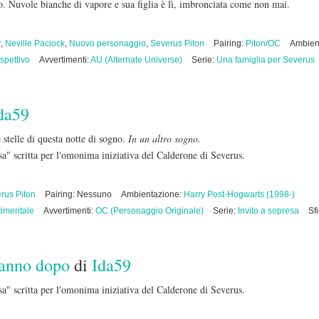
. Nuvole bianche di vapore e sua figlia è lì, imbronciata come non mai.
r
,
Neville Paciock
,
Nuovo personaggio
,
Severus Piton
Pairing:
Piton/OC
Ambien
ospettivo
Avvertimenti:
AU (Alternate Universe)
Serie:
Una famiglia per Severus
da59
e stelle di questa notte di sogno.
In un altro sogno.
esa" scritta per l'omonima iniziativa del Calderone di Severus.
rus Piton
Pairing: Nessuno
Ambientazione:
Harry Post-Hogwarts (1998-)
imentale
Avvertimenti:
OC (Personaggio Originale)
Serie:
Invito a sopresa
Sf
n anno dopo
di
Ida59
esa" scritta per l'omonima iniziativa del Calderone di Severus.