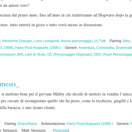
per un amore vero?
oscenza dal primo anno, fino all'anno in cui rientreranno ad Hogwarts dopo la g
tere, tutto entrerà in gioco e tutto verrà messo in discussione.
r
,
Hermione Granger
,
Luna Lovegood
,
Nuovo personaggio
,
[+] Tutti
Pairing:
Altro
,
91-1998)
,
Harry Post-Hogwarts (1998-)
Genere:
Avventura
,
Commedia
,
Drammati
formazioni JKR
,
Libri di Testo
,
OC (Personaggio Originale)
,
OOC (Fuori Personaggi
mesis_
si mettono bene per il giovane Malfoy che decide di mettere in vendita l’unica 
 per cercare di riconquistare quello che ha perso, come la ricchezza, gingilli e l
ella baracca, e uno strano cliente.
r
Pairing:
Draco/Harry
Ambientazione:
Harry Post-Hogwarts (1998-)
Genere:
e: Nessuno
Sfide: Nessuno
[
Segnala
]