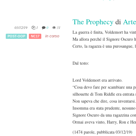
The Prophecy
di
Arte
03/12/19
1
0
31
La guerra è finita, Voldemort ha vinto
in corso
POST-OOP
NC17
Ma allora perché il Signore Oscuro 
Certo, la ragazza è una purosangue, l
Dal testo:
Lord Voldemort era arrivato.
“Cosa devo fare per scambiare una par
silhouette di Tom Riddle era entrata
Non sapeva che dire, cosa inventars
Insomma era stata prudente, nessuno 
Signore Oscuro da una ragazzina com
Ormai aveva vinto, Harry, Ron e Her
(1474 parole, pubblicata 03/12/19)