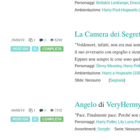
Personaggi:
Bellatrix Lestrange
,
Draco
Ambientazione:
Harry Post-Hogwarts 
La Camera dei Segreti
16/08/19
1
0
6298
"Voldemort, infatti, non era mai sem
POST-DH
G
COMPLETA
il suo avversario con orgoglio e sicu
Eppure non sempre le cose sono que
Personaggi:
Ginny Weasley
,
Harry Pot
Ambientazione:
Harry a Hogwarts (19
Sfide: Nessuno
[
Segnala
]
Angelo
di
VeryHerm
09/06/19
1
0
7192
"Pace. Finalmente pace. Perché non r
POST-DH
G
COMPLETA
Personaggi:
Harry Potter
,
Lily Luna Pot
Avvertimenti:
Songfic
Serie: Nessun