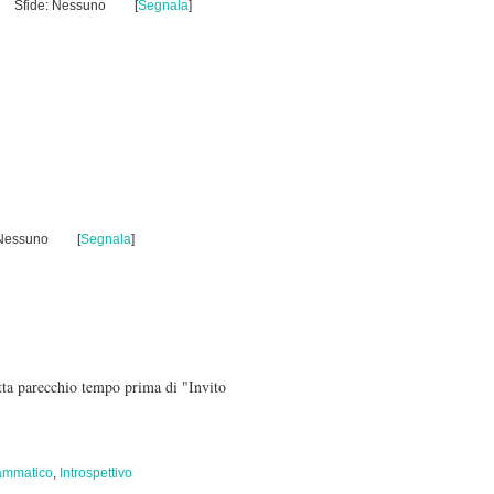
Sfide: Nessuno
[
Segnala
]
 Nessuno
[
Segnala
]
itta parecchio tempo prima di "Invito
ammatico
,
Introspettivo