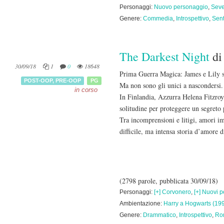
Personaggi:
Nuovo personaggio
,
Seve
Genere:
Commedia
,
Introspettivo
,
Sent
The Darkest Night
d
30/09/18
1
0
18648
Prima Guerra Magica: James e Lily s
POST-OOP
,
PRE-OOP
PG
Ma non sono gli unici a nascondersi.
in corso
In Finlandia, Azzurra Helena Fitzroy, 
solitudine per proteggere un segreto 
Tra incomprensioni e litigi, amori im
difficile, ma intensa storia d’amore 
(2798 parole, pubblicata 30/09/18)
Personaggi:
[+] Corvonero
,
[+] Nuovi 
Ambientazione:
Harry a Hogwarts (19
Genere:
Drammatico
,
Introspettivo
,
Ro