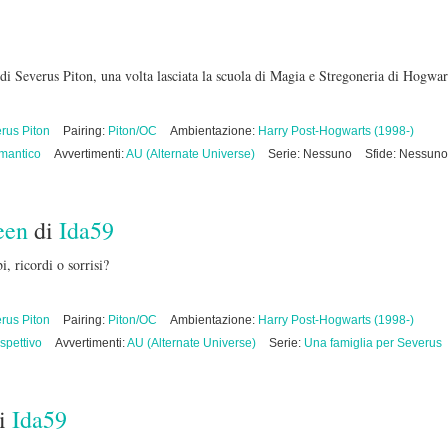
di Severus Piton, una volta lasciata la scuola di Magia e Stregoneria di Hogwar
rus Piton
Pairing:
Piton/OC
Ambientazione:
Harry Post-Hogwarts (1998-)
mantico
Avvertimenti:
AU (Alternate Universe)
Serie: Nessuno
Sfide: Nessuno
een
di
Ida59
, ricordi o sorrisi?
rus Piton
Pairing:
Piton/OC
Ambientazione:
Harry Post-Hogwarts (1998-)
ospettivo
Avvertimenti:
AU (Alternate Universe)
Serie:
Una famiglia per Severus
i
Ida59