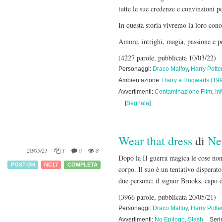
tutte le sue credenze e convinzioni 
In questa storia vivremo la loro con
Amore, intrighi, magia, passione e po
(4227 parole, pubblicata 10/03/22)
Personaggi:
Draco Malfoy
,
Harry Potte
Ambientazione:
Harry a Hogwarts (19
Avvertimenti:
Contaminazione Film
,
In
[
Segnala
]
Wear that dress
di
Ne
20/05/21
1
0
8
Dopo la II guerra magica le cose non 
POST-DH
NC17
COMPLETA
corpo. Il suo è un tentativo disperato
due persone: il signor Brooks, capo d
(3966 parole, pubblicata 20/05/21)
Personaggi:
Draco Malfoy
,
Harry Potte
Avvertimenti:
No Epilogo
,
Slash
Seri