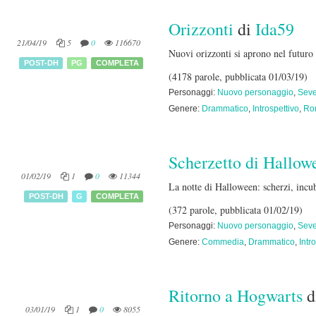
Orizzonti
di
Ida59
21/04/19
5
0
116670
Nuovi orizzonti si aprono nel futuro 
POST-DH
PG
COMPLETA
(4178 parole, pubblicata 01/03/19)
Personaggi:
Nuovo personaggio
,
Seve
Genere:
Drammatico
,
Introspettivo
,
Ro
Scherzetto di Hallow
01/02/19
1
0
11344
La notte di Halloween: scherzi, incubi
POST-DH
G
COMPLETA
(372 parole, pubblicata 01/02/19)
Personaggi:
Nuovo personaggio
,
Seve
Genere:
Commedia
,
Drammatico
,
Intr
Ritorno a Hogwarts
d
03/01/19
1
0
8055