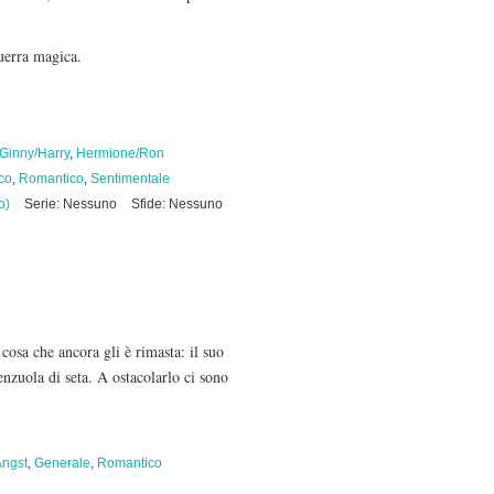
uerra magica.
Ginny/Harry
,
Hermione/Ron
co
,
Romantico
,
Sentimentale
o)
Serie: Nessuno
Sfide: Nessuno
cosa che ancora gli è rimasta: il suo
enzuola di seta. A ostacolarlo ci sono
Angst
,
Generale
,
Romantico