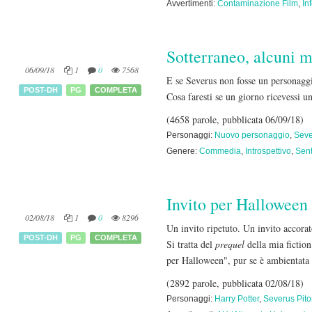
Avvertimenti:
Contaminazione Film
,
In
Sotterraneo, alcuni 
06/09/18
1
0
7568
E se Severus non fosse un personaggi
POST-DH
PG
COMPLETA
Cosa faresti se un giorno ricevessi u
(4658 parole, pubblicata 06/09/18)
Personaggi:
Nuovo personaggio
,
Seve
Genere:
Commedia
,
Introspettivo
,
Sent
Invito per Halloween
02/08/18
1
0
8296
Un invito ripetuto. Un invito accorat
POST-DH
PG
COMPLETA
Si tratta del
prequel
della mia fictio
per Halloween", pur se è ambientata 
(2892 parole, pubblicata 02/08/18)
Personaggi:
Harry Potter
,
Severus Pit