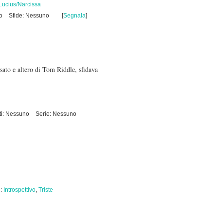
Lucius/Narcissa
o
Sfide: Nessuno
[
Segnala
]
ato e altero di Tom Riddle, sfidava
ti: Nessuno
Serie: Nessuno
e:
Introspettivo
,
Triste