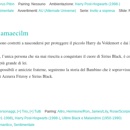
rus Piton
Pairing: Nessuno
Ambientazione:
Harry Post-Hogwarts (1998-)
imentale
Avvertimenti:
AU (Alternate Universe)
Serie:
Invito a sopresa
Sfide:
i
amaecilm
ono costretti a nascondersi per proteggere il piccolo Harry da Voldemort e da
l’unica persona che sia mai riuscita a conquistare il cuore di Sirius Black, è co
più grande di lei.
possibili e amicizie fraterne, seguiremo la storia del Bambino che è sopravvissu
di Azzurra Fitzroy e Sirius Black.
personaggi
,
[+] Trio
,
[+] Tutti
Pairing:
Altro
,
Hermione/Ron
,
James/Lily
,
Rose/Scorpi
91-1998)
,
Harry Post-Hogwarts (1998-)
,
Ultimi Black e Malandrini (1950-1990)
mantico
,
Sentimentale