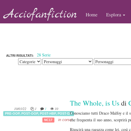
Acciofanfiction
Home
Esplora
28 Serie
ALTRI RISULTATI:
The Whole, is Us
di
10/03/22
1
1
10
Conosciamo tutti Draco Malfoy e il s
PRE-OOP
,
POST-OOP
,
POST-HBP
,
POST-DH
che frequenta il suo anno, scoprirà pr
in corso
NC17
Riuscirà una ragazza come lei, così c