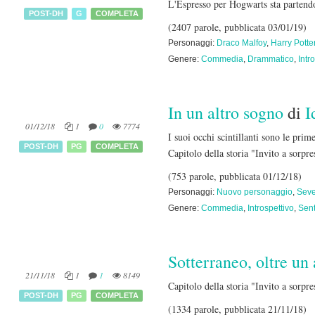
L'Espresso per Hogwarts sta partendo
POST-DH
G
COMPLETA
(2407 parole, pubblicata 03/01/19)
Personaggi:
Draco Malfoy
,
Harry Potte
Genere:
Commedia
,
Drammatico
,
Intr
In un altro sogno
di
I
01/12/18
1
0
7774
I suoi occhi scintillanti sono le prim
POST-DH
PG
COMPLETA
Capitolo della storia "Invito a sorpr
(753 parole, pubblicata 01/12/18)
Personaggi:
Nuovo personaggio
,
Seve
Genere:
Commedia
,
Introspettivo
,
Sent
Sotterraneo, oltre u
21/11/18
1
1
8149
Capitolo della storia "Invito a sorpr
POST-DH
PG
COMPLETA
(1334 parole, pubblicata 21/11/18)