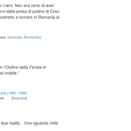
a i rami. Non era certo di aver
rni dalla presa di potere di Colui
ostretto a tornare in Romania al
ere:
Generale
,
Romantico
r l'Ordine della Fenice in
el mobile.”
arts (1991-1998)
uno
[
Segnala
]
e due realtà... Uno sguardo nella