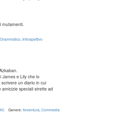
ri mutamenti.
:
Drammatico
,
Introspettivo
 Azkaban.
di James e Lily che lo
scrivere un diario in cui
e amicizie speciali strette ad
90)
Genere:
Avventura
,
Commedia