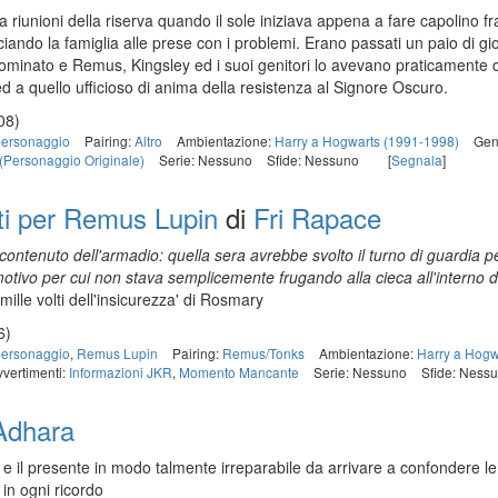
ala riunioni della riserva quando il sole iniziava appena a fare capolino fr
ciando la famiglia alle prese con i problemi. Erano passati un paio di gio
inato e Remus, Kingsley ed i suoi genitori lo avevano praticamente c
 ed a quello ufficioso di anima della resistenza al Signore Oscuro.
08)
ersonaggio
Pairing:
Altro
Ambientazione:
Harry a Hogwarts (1991-1998)
Gen
(Personaggio Originale)
Serie: Nessuno
Sfide: Nessuno
[
Segnala
]
i per Remus Lupin
di
Fri Rapace
ontenuto dell'armadio: quella sera avrebbe svolto il turno di guardia pe
tivo per cui non stava semplicemente frugando alla cieca all'interno d
mille volti dell'insicurezza' di Rosmary
6)
ersonaggio
,
Remus Lupin
Pairing:
Remus/Tonks
Ambientazione:
Harry a Hogw
vvertimenti:
Informazioni JKR
,
Momento Mancante
Serie: Nessuno
Sfide: Ness
Adhara
to e il presente in modo talmente irreparabile da arrivare a confondere l
in ogni ricordo