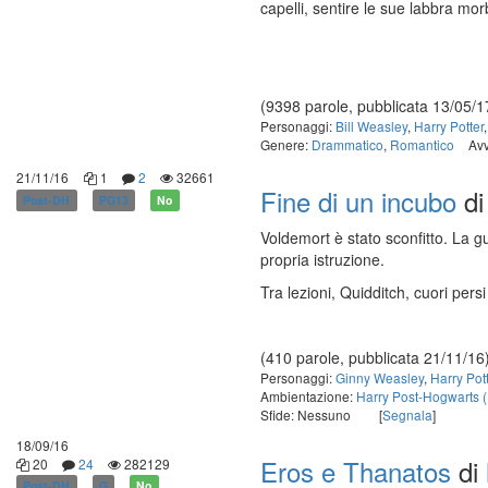
capelli, sentire le sue labbra mor
(9398 parole, pubblicata 13/05/1
Personaggi:
Bill Weasley
,
Harry Potter
Genere:
Drammatico
,
Romantico
Avv
21/11/16
1
2
32661
Fine di un incubo
d
Post-DH
PG13
No
Voldemort è stato sconfitto. La g
propria istruzione.
Tra lezioni, Quidditch, cuori pers
(410 parole, pubblicata 21/11/16
Personaggi:
Ginny Weasley
,
Harry Pot
Ambientazione:
Harry Post-Hogwarts 
Sfide: Nessuno
[
Segnala
]
18/09/16
Eros e Thanatos
di
20
24
282129
Post-DH
G
No