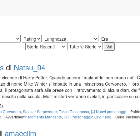
ls
di
Natsu_94
le vicende di Harry Potter. Quando ancora i malandrini non erano nati. 
zo di nome Mike Winter si imbatte in una misteriosa Corvonero, il loro i
 Il protagonista sarà alle prese con il ritrovamento di alcuni diari, dei fon
a nascita della scuola. Molti misteri verranno svelati, in particolare su c
8)
lla Corvonero
,
Salazar Serpeverde
,
Tosca Tassorosso
,
[+] Nuovi personaggi
Pairi
o
Avvertimenti:
Momento Mancante
,
OC (Personaggio Originale)
Serie: Nessun
i
amaecilm