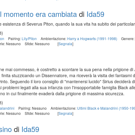
uel momento era cambiata
di
Ida59
te esistenza di Severus Piton, quando la sua vita ha subito dei particola
8)
ton
Pairing:
Lily/Piton
Ambientazione:
Harry a Hogwarts (1991-1998)
Genere
rie: Nessuno
Sfide: Nessuno
[
Segnala
]
mine mai commesso, è costretto a scontare la sua pena nella prigione di
la finita stuzzicando un Dissennatore, ma riceverà la visita dei fantasmi 
to. Seguendo il loro consiglio di "mantenersi lucido" Sirius deciderà di 
i problemi legati alla sua infanzia con l'insopportabile famiglia Black all
rno in cui finalmente evaderà dalla prigione di massima sicurezza.
8)
Malandrini
Pairing: Nessuno
Ambientazione:
Ultimi Black e Malandrini (1950-19
rie: Nessuno
Sfide: Nessuno
[
Segnala
]
sino
di
Ida59