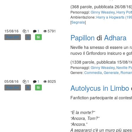
(368 parole, pubblicata 26/08/16
Personaggi:
Ginny Weasley
,
Harry Pot
Ambientazione:
Harry a Hogwarts (19
[
Segnala
]
15/08/16
1
1
5791
Papillon
di
Adhara
Post-DH
G
Sì
Neville ha smesso di essere un ra
nuovo il Grifondoro insicuro e gof
(1338 parole, pubblicata 15/08/1
Personaggi:
Ginny Weasley
,
Neville P
Genere:
Commedia
,
Generale
,
Roman
05/08/16
1
1
8025
Autolycus in Limbo
Post-DH
R
Sì
Fanfiction partecipante al contes
“E la morte?”
“Ancora, Tom?”
“Ancora.”
A separarci c'è un muro più spes