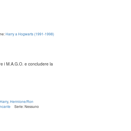
one:
Harry a Hogwarts (1991-1998)
are i M.A.G.O. e concludere la
Harry
,
Hermione/Ron
ncante
Serie: Nessuno