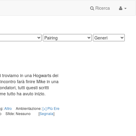
Ricerca
Ci troviamo in una Hogwarts dei
ncontro farà finire Mike in una
datori, tutti questi scritti
ome tutto ha avuto inizio.
ng:
Altro
Ambientazione:
[+] Più Ere
o
Sfide: Nessuno
[
Segnala
]