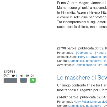
Prima Guerra Magica: James e Lil
Ma non sono gli unici a nasconde
In Finlandia, Azzurra Helena Fitzr
e vivere in solitudine per protegg
Tra incomprensioni e litigi, amor
racconterò la difficile, ma intens
(2798 parole, pubblicata 30/09/1
Personaggi:
[+] Corvonero
,
[+] Nuovi 
Ambientazione:
Harry a Hogwarts (19
Genere:
Drammatico
,
Introspettivo
,
Ro
Avvertimenti:
Contaminazione Film
,
In
13/05/18
Le maschere di Sev
7
1
119104
Post-DH
PG
Sì
Un lungo confronto finale tra Har
mostrandosi al ragazzo per l’uo
(14407 parole, pubblicata 02/04/
Personaggi:
Harry Potter
,
Minerva McGr
Genere:
Drammatico
,
Introspettivo
A