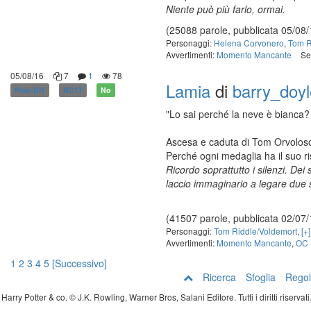
Niente può più farlo, ormai.
(25088 parole, pubblicata 05/08/
Personaggi:
Helena Corvonero
,
Tom R
Avvertimenti:
Momento Mancante
Se
05/08/16
7
1
78
Lamia
di
barry_doyl
Post-DH
NC17
No
"Lo sai perché la neve è bianca? 
Ascesa e caduta di Tom Orvoloso
Perché ogni medaglia ha il suo ris
Ricordo soprattutto i silenzi. Dei
laccio immaginario a legare due sgu
(41507 parole, pubblicata 02/07/
Personaggi:
Tom Riddle/Voldemort
,
[+
Avvertimenti:
Momento Mancante
,
OC 
1
2
3
4
5
[Successivo]
Ricerca
Sfoglia
Regol
Harry Potter & co. © J.K. Rowling, Warner Bros, Salani Editore. Tutti i diritti riserva