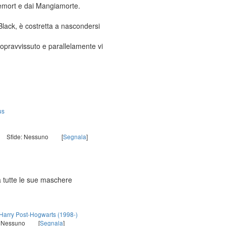
demort e dai Mangiamorte.
 Black, è costretta a nascondersi
sopravvissuto e parallelamente vi
us
Sfide: Nessuno
[
Segnala
]
a tutte le sue maschere
Harry Post-Hogwarts (1998-)
: Nessuno
[
Segnala
]