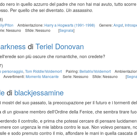
o nero in quello azzurro del padre che non hai mai avuto, tutto scorre 
tesso. Per quello che sei diventato.
Un assassino.
8)
ily/Piton
Ambientazione:
Harry a Hogwarts (1991-1998)
Genere:
Angst
,
Introsp
rie: Nessuno
Sfide: Nessuno
[
Segnala
]
Darkness
di
Teriel Donovan
 dell'erede son più oscure che romantiche, non credete?
7)
 personaggio
,
Tom Riddle/Voldemort
Pairing:
Bellatrix/Voldemort
Ambientazio
Avvertimenti:
Momento Mancante
Serie: Nessuno
Sfide: Nessuno
[
Segna
de
di
blackjessamine
 i mostri del suo passato, la preoccupazione per il futuro e i tormenti d
 di un giovane membro dell'Ordine della Fenice, che sembra tirare fuori
o perdendo il controllo, e prima che potessi cercare di pensare lucidamen
 premere con urgenza le mie labbra contro le sue. Non volevo pensare, n
sile e sodo premuto contro il mio, affondare le mani in quella cascata di