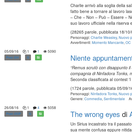
Charlie arrivò alla soglia della s
fatto bene a tornare al lavoro las
– Che – Non – Può – Essere – Nom
suo lavoro ufficiale nella riserva
(28265 parole, pubblicata 18/10/
Personaggi:
Charlie Weasley
,
Nuovo p
Avvertimenti:
Momento Mancante
,
OC 
05/09/16
1
1
5090
Niente appuntament
Post-DH
G
Sì
“Remus scrutò con disappunto il c
compagnia di Ninfadora Tonks, mo
Seconda classificata al contest 'I 
(1724 parole, pubblicata 05/09/1
Personaggi:
Ninfadora Tonks
,
Nuovo p
Genere:
Commedia
,
Sentimentale
A
26/08/16
1
4
5058
The wrong eyes
di
Post-OOP
G
Sì
Un Sirius incastrato tra il passa
sua mente confusa eppure nitida 