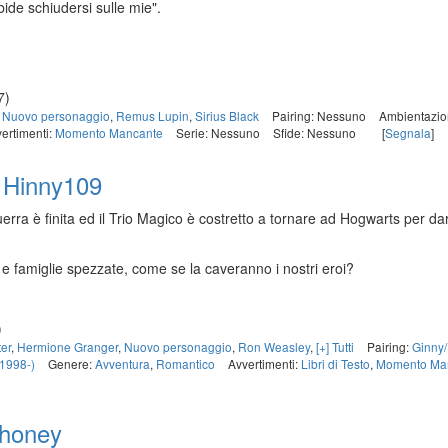
bide schiudersi sulle mie".
7)
,
Nuovo personaggio
,
Remus Lupin
,
Sirius Black
Pairing: Nessuno
Ambientazi
ertimenti:
Momento Mancante
Serie: Nessuno
Sfide: Nessuno
[
Segnala
]
i
Hinny109
uerra è finita ed il Trio Magico è costretto a tornare ad Hogwarts per d
i e famiglie spezzate, come se la caveranno i nostri eroi?
)
ter
,
Hermione Granger
,
Nuovo personaggio
,
Ron Weasley
,
[+] Tutti
Pairing:
Ginny/
(1998-)
Genere:
Avventura
,
Romantico
Avvertimenti:
Libri di Testo
,
Momento Ma
honey