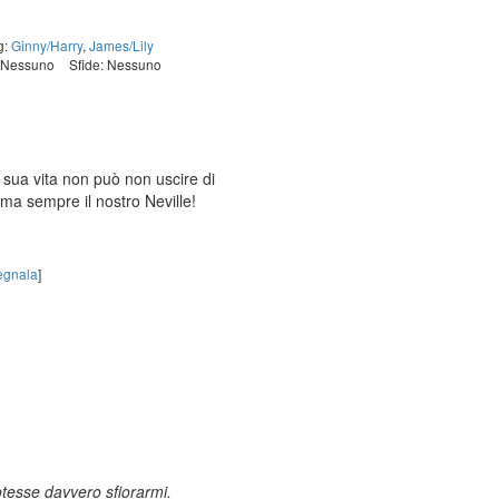
g:
Ginny/Harry
,
James/Lily
: Nessuno
Sfide: Nessuno
 sua vita non può non uscire di
, ma sempre il nostro Neville!
egnala
]
otesse davvero sfiorarmi.