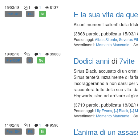
15/03/18
1
1
8137
E la sua vita da q
Post-DH
PG
Sì
Alcuni momenti salienti della tris
(3868 parole, pubblicata 15/03/1
Personaggi:
Albus Silente
,
Severus Pi
Avvertimenti:
Momento Mancante
Se
18/02/18
2
1
39868
Dodici anni
di
7vite
Pre-OOP
G
No
Sirius Black, accusato di un cri
Sirius tenterà inizialmente di far
incoraggeranno a non darsi per vin
racconterà tutto della sua vita: da
Hogwarts, sino ad arrivare al gio
(3719 parole, pubblicata 18/02/1
Personaggi:
Lily Evans
,
[+] Black
,
[+] 
Avvertimenti:
Momento Mancante
Se
11/02/18
1
1
9590
L’anima di un assas
Post-DH
PG
Sì