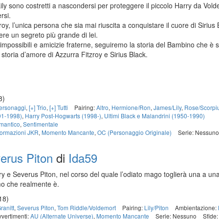
y sono costretti a nascondersi per proteggere il piccolo Harry da Vol
rsi.
oy, l’unica persona che sia mai riuscita a conquistare il cuore di Sirius
ere un segreto più grande di lei.
i impossibili e amicizie fraterne, seguiremo la storia del Bambino che è 
a storia d’amore di Azzurra Fitzroy e Sirius Black.
8)
personaggi
,
[+] Trio
,
[+] Tutti
Pairing:
Altro
,
Hermione/Ron
,
James/Lily
,
Rose/Scorpi
91-1998)
,
Harry Post-Hogwarts (1998-)
,
Ultimi Black e Malandrini (1950-1990)
mantico
,
Sentimentale
formazioni JKR
,
Momento Mancante
,
OC (Personaggio Originale)
Serie: Nessuno
erus Piton
di
Ida59
ry e Severus Piton, nel corso del quale l’odiato mago toglierà una a un
mo che realmente è.
18)
anitt
,
Severus Piton
,
Tom Riddle/Voldemort
Pairing:
Lily/Piton
Ambientazione:
vvertimenti:
AU (Alternate Universe)
,
Momento Mancante
Serie: Nessuno
Sfide