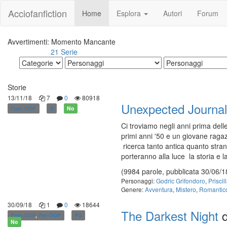
Acciofanfiction
Home
Esplora
Autori
Forum
Avvertimenti: Momento Mancante
21 Serie
Altri risultati:
Storie
13/11/18
7
0
80918
Unexpected Journa
Post-OOP
G
No
Ci troviamo negli anni prima del
primi anni '50 e un giovane ragaz
ricerca tanto antica quanto strana.
porteranno alla luce la storia e l
(9984 parole, pubblicata 30/06/1
Personaggi:
Godric Grifondoro
,
Prisci
Genere:
Avventura
,
Mistero
,
Romantic
30/09/18
1
0
18644
The Darkest Night
d
Post-OOP
,
Pre-OOP
PG
No