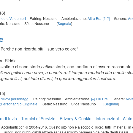
16)
iddle/Voldemort
Pairing: Nessuno
Ambientazione:
Altra Era (?-?)
Genere:
An
rie: Nessuno
Sfide: Nessuno
[
Segnala
]
e
Perché non ricorda più il suo vero colore"
n Riddle.
volto e ci sono storie,
cattive
storie, che meritano di essere raccontate.
 silenzi gelidi come neve, a penetrare il tempo e renderlo fitto e nello s
ardi fissi, del tutto diversi, in quel loro agganciarsi nell’altro.
15)
] Nuovi personaggi
Pairing: Nessuno
Ambientazione:
[+] Più Ere
Genere:
Avve
(Personaggio Originale)
Serie: Nessuno
Sfide: Nessuno
[
Segnala
]
e di Invio
Termini di Servizio
Privacy & Cookie
Informazioni
Aiuto
ti. Acciofanfiction © 2004-2016. Questo sito non è a scopo di lucro, tutti i materiali in
autori, non pubblicabili altrove senza esplicito permesso da parte degli stessi.