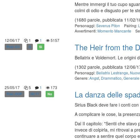
Mentre immergi il tuo cupo sguard
colmi di odio e disgusto per te s
(1680 parole, pubblicata 11/02/1
Personaggi:
Severus Piton
Pairing:
L
Avvertimenti:
Momento Mancante
Se
12/06/17
1
1
5157
The Heir from the 
Post-CC
G
Sì
Bellatrix e Voldemort. Le origini
(1302 parole, pubblicata 12/06/1
Personaggi:
Bellatrix Lestrange
,
Nuovo
Genere:
Angst
,
Drammatico
,
Generale
25/05/17
5
1
173
La danza delle spa
Post-OOP
NC17
No
Sirius Black deve fare i conti con
A complicare le cose, la presenza
Dal II capitolo: "Sentii che stav
invece di colpirla, mi ritrovai a
continuare a sentire quel corpo e