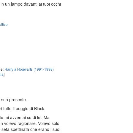
in un lampo davanti ai tuoi occhi
ettivo
ne:
Harry a Hogwarts (1991-1998)
la
]
el suo presente.
 tutto il peggio di Black.
te mi avventai su di lei. Ma
on volevo ragionare. Volevo solo
 seta spettinata che erano i suoi