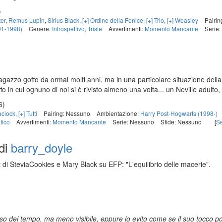
)
ter
,
Remus Lupin
,
Sirius Black
,
[+] Ordine della Fenice
,
[+] Trio
,
[+] Weasley
Pairin
91-1998)
Genere:
Introspettivo
,
Triste
Avvertimenti:
Momento Mancante
Serie
gazzo goffo da ormai molti anni, ma in una particolare situazione della
fo in cui ognuno di noi si è rivisto almeno una volta... un Neville adulto
6)
aciock
,
[+] Tutti
Pairing: Nessuno
Ambientazione:
Harry Post-Hogwarts (1998-)
tico
Avvertimenti:
Momento Mancante
Serie: Nessuno
Sfide: Nessuno
[
S
di
barry_doyle
t di SteviaCookies e Mary Black su EFP: "L'equilibrio delle macerie".
so del tempo, ma meno visibile, eppure lo evito come se il suo tocco p