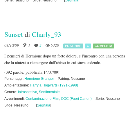
Serie: Nessuno
Sfide: Nessuno
[
Segnala
]
Sunset
di
Charly_93
01/10/09
1
2
5320
POST-HBP
G
COMPLETA
I pensieri di Hermione dopo un forte dolore, e l'incontro con una persona
che la aiuterà a riemergere dall'abisso in cui stava cadendo.
(392 parole, pubblicata 14/07/09)
Personaggi:
Hermione Granger
Pairing: Nessuno
Ambientazione:
Harry a Hogwarts (1991-1998)
Genere:
Introspettivo
,
Sentimentale
Avvertimenti:
Contaminazione Film
,
OOC (Fuori Canon)
Serie: Nessuno
Sfide: Nessuno
[
Segnala
]