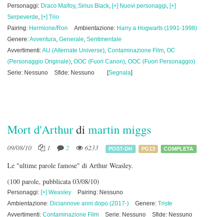
Personaggi:
Draco Malfoy
,
Sirius Black
,
[+] Nuovi personaggi
,
[+]
Serpeverde
,
[+] Trio
Pairing:
Hermione/Ron
Ambientazione:
Harry a Hogwarts (1991-1998)
Genere:
Avventura
,
Generale
,
Sentimentale
Avvertimenti:
AU (Alternate Universe)
,
Contaminazione Film
,
OC
(Personaggio Originale)
,
OOC (Fuori Canon)
,
OOC (Fuori Personaggio)
Serie: Nessuno
Sfide: Nessuno
[
Segnala
]
Mort d'Arthur
di
martin miggs
09/08/10
1
2
6233
POST-DH
PG13
COMPLETA
Le "ultime parole famose" di Arthur Weasley.
(100 parole, pubblicata 03/08/10)
Personaggi:
[+] Weasley
Pairing: Nessuno
Ambientazione:
Diciannove anni dopo (2017-)
Genere:
Triste
Avvertimenti:
Contaminazione Film
Serie: Nessuno
Sfide: Nessuno