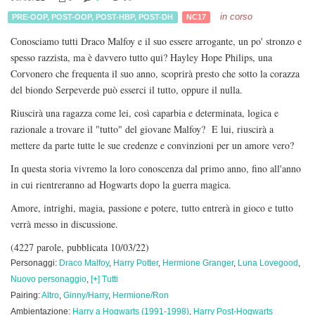
in corso
PRE-OOP
,
POST-OOP
,
POST-HBP
,
POST-DH
NC17
Conosciamo tutti Draco Malfoy e il suo essere arrogante, un po' stronzo e
spesso razzista, ma è davvero tutto qui? Hayley Hope Philips, una
Corvonero che frequenta il suo anno, scoprirà presto che sotto la corazza
del biondo Serpeverde può esserci il tutto, oppure il nulla.
Riuscirà una ragazza come lei, così caparbia e determinata, logica e
razionale a trovare il "tutto" del giovane Malfoy? E lui, riuscirà a
mettere da parte tutte le sue credenze e convinzioni per un amore vero?
In questa storia vivremo la loro conoscenza dal primo anno, fino all'anno
in cui rientreranno ad Hogwarts dopo la guerra magica.
Amore, intrighi, magia, passione e potere, tutto entrerà in gioco e tutto
verrà messo in discussione.
(4227 parole, pubblicata 10/03/22)
Personaggi:
Draco Malfoy
,
Harry Potter
,
Hermione Granger
,
Luna Lovegood
,
Nuovo personaggio
,
[+] Tutti
Pairing:
Altro
,
Ginny/Harry
,
Hermione/Ron
Ambientazione:
Harry a Hogwarts (1991-1998)
,
Harry Post-Hogwarts