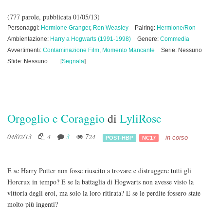
(777 parole, pubblicata 01/05/13)
Personaggi:
Hermione Granger
,
Ron Weasley
Pairing:
Hermione/Ron
Ambientazione:
Harry a Hogwarts (1991-1998)
Genere:
Commedia
Avvertimenti:
Contaminazione Film
,
Momento Mancante
Serie: Nessuno
Sfide: Nessuno
[
Segnala
]
Orgoglio e Coraggio
di
LyliRose
04/02/13
4
3
724
in corso
POST-HBP
NC17
E se Harry Potter non fosse riuscito a trovare e distruggere tutti gli
Horcrux in tempo? E se la battaglia di Hogwarts non avesse visto la
vittoria degli eroi, ma solo la loro ritirata? E se le perdite fossero state
molto più ingenti?