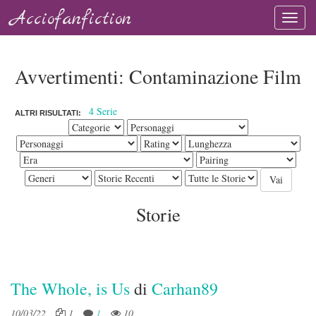
Acciofanfiction
Avvertimenti: Contaminazione Film
4 Serie
ALTRI RISULTATI:
Storie
The Whole, is Us
di
Carhan89
10/03/22
1
1
10