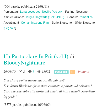
(504 parole, pubblicata 21/08/11)
Personaggi:
Luna Lovegood
,
Neville Paciock
Pairing: Nessuno
Ambientazione:
Harry a Hogwarts (1991-1998)
Genere:
Romantico
Avvertimenti:
Contaminazione Film
Serie: Nessuno
Sfide: Nessuno
[
Segnala
]
Un Particolare In Più (vol I)
di
BloodyNightmare
26/08/10
2
1
13952
in corso
POST-DH
R
E se Harry Potter avesse una sorella minore?
E se Sirius Black non fosse stato catturato e portato ad Azkaban?
Cosa succederebbe alla storia più amata di tutti i tempi? Scopritelo
leggendo!
(3773 parole, pubblicata 16/08/09)