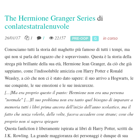
The Hermione Granger Series
di
conlatestatralenuvole
26/01/17
1
1
22157
in corso
PRE-OOP
G
Conosciamo tutti la storia del maghetto più famoso di tutti i tempi, ma
qui non si parla del ragazzo che è sopravvissuto. Questa è la storia della
strega più brillante della sua età, Hermione Jean Granger, da ciò che già
sappiamo, come l'indissolubile amicizia con Harry Potter e Ronald
Weasley, a ciò che non ci è stato dato sapere: il suo arrivo a Hogwarts, le
sue conquiste, le sue emozioni e le sue insicurezze.
[...]Ma era proprio questo il punto: Hermione non era una persona
"normale" [...]Il suo problema non era tanto quel bisogno di imparare a
memoria tutti i libri prima ancora dell'inizio dell'anno scolastico, ma il
fatto che senza volerlo, delle volte, faceva accadere cose strane; cose che
proprio non si sapeva spiegare
Questa fanfiction è liberamente ispirata ai libri di Harry Potter, scritti da
J.K. Rowling. La grande maggioranza dei personaggi è dunque di sua