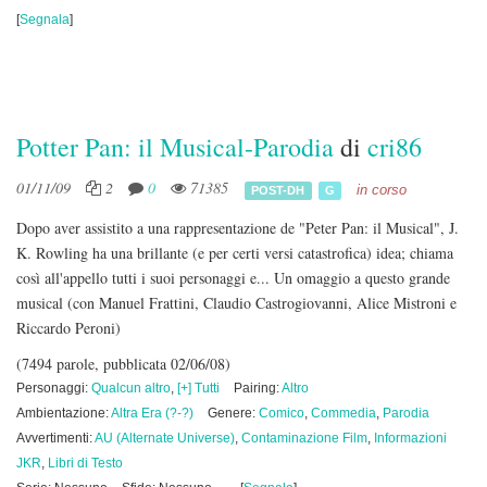
[
Segnala
]
Potter Pan: il Musical-Parodia
di
cri86
01/11/09
2
0
71385
in corso
POST-DH
G
Dopo aver assistito a una rappresentazione de "Peter Pan: il Musical", J.
K. Rowling ha una brillante (e per certi versi catastrofica) idea; chiama
così all'appello tutti i suoi personaggi e... Un omaggio a questo grande
musical (con Manuel Frattini, Claudio Castrogiovanni, Alice Mistroni e
Riccardo Peroni)
(7494 parole, pubblicata 02/06/08)
Personaggi:
Qualcun altro
,
[+] Tutti
Pairing:
Altro
Ambientazione:
Altra Era (?-?)
Genere:
Comico
,
Commedia
,
Parodia
Avvertimenti:
AU (Alternate Universe)
,
Contaminazione Film
,
Informazioni
JKR
,
Libri di Testo