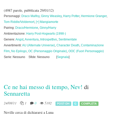
(4987 parole, pubblicata 29/01/12)
Personaggi:
Draco Malfoy
,
Ginny Weasley
,
Harry Potter
,
Hermione Granger
,
Tom Riddle/Voldemort
,
[+] Mangiamorte
Pairing:
Draco/Hermione
,
Ginny/Harry
Ambientazione:
Harry Post-Hogwarts (1998-)
Genere:
Angst
,
Avventura
,
Introspettivo
,
Sentimentale
Avvertimenti:
AU (Alternate Universe)
,
Character Death
,
Contaminazione
Film
,
No Epilogo
,
OC (Personaggio Originale)
,
OOC (Fuori Personaggio)
Serie: Nessuno
Sfide: Nessuno
[
Segnala
]
Ce ne hai messo di tempo, Nev!
di
Sennaretta
24/08/11
1
0
5182
POST-DH
G
COMPLETA
Neville cerca di dichiararsi a Luna