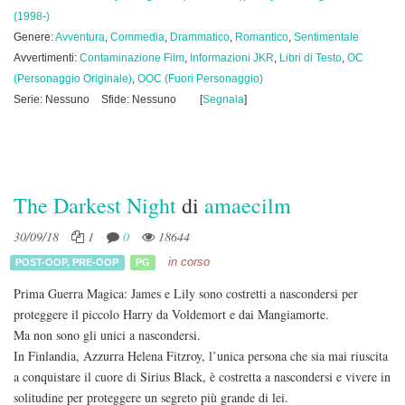
(1998-)
Genere:
Avventura
,
Commedia
,
Drammatico
,
Romantico
,
Sentimentale
Avvertimenti:
Contaminazione Film
,
Informazioni JKR
,
Libri di Testo
,
OC
(Personaggio Originale)
,
OOC (Fuori Personaggio)
Serie: Nessuno
Sfide: Nessuno
[
Segnala
]
The Darkest Night
di
amaecilm
30/09/18
1
0
18644
in corso
POST-OOP
,
PRE-OOP
PG
Prima Guerra Magica: James e Lily sono costretti a nascondersi per
proteggere il piccolo Harry da Voldemort e dai Mangiamorte.
Ma non sono gli unici a nascondersi.
In Finlandia, Azzurra Helena Fitzroy, l’unica persona che sia mai riuscita
a conquistare il cuore di Sirius Black, è costretta a nascondersi e vivere in
solitudine per proteggere un segreto più grande di lei.