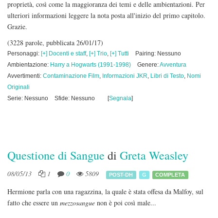
proprietà, così come la maggioranza dei temi e delle ambientazioni. Per
ulteriori informazioni leggere la nota posta all'inizio del primo capitolo.
Grazie.
(3228 parole, pubblicata 26/01/17)
Personaggi:
[+] Docenti e staff
,
[+] Trio
,
[+] Tutti
Pairing: Nessuno
Ambientazione:
Harry a Hogwarts (1991-1998)
Genere:
Avventura
Avvertimenti:
Contaminazione Film
,
Informazioni JKR
,
Libri di Testo
,
Nomi
Originali
Serie: Nessuno
Sfide: Nessuno
[
Segnala
]
Questione di Sangue
di
Greta Weasley
08/05/13
1
0
5809
POST-DH
G
COMPLETA
Hermione parla con una ragazzina, la quale è stata offesa da Malfoy, sul
fatto che essere un
mezzosangue
non è poi così male...