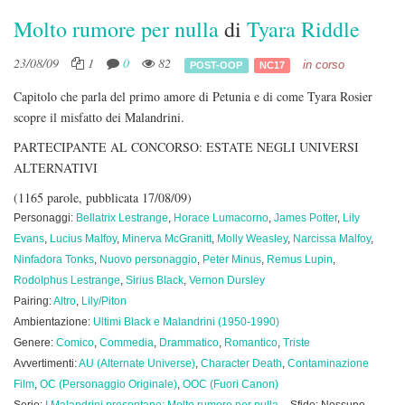
Molto rumore per nulla
di
Tyara Riddle
23/08/09
1
0
82
in corso
POST-OOP
NC17
Capitolo che parla del primo amore di Petunia e di come Tyara Rosier
scopre il misfatto dei Malandrini.
PARTECIPANTE AL CONCORSO: ESTATE NEGLI UNIVERSI
ALTERNATIVI
(1165 parole, pubblicata 17/08/09)
Personaggi:
Bellatrix Lestrange
,
Horace Lumacorno
,
James Potter
,
Lily
Evans
,
Lucius Malfoy
,
Minerva McGranitt
,
Molly Weasley
,
Narcissa Malfoy
,
Ninfadora Tonks
,
Nuovo personaggio
,
Peter Minus
,
Remus Lupin
,
Rodolphus Lestrange
,
Sirius Black
,
Vernon Dursley
Pairing:
Altro
,
Lily/Piton
Ambientazione:
Ultimi Black e Malandrini (1950-1990)
Genere:
Comico
,
Commedia
,
Drammatico
,
Romantico
,
Triste
Avvertimenti:
AU (Alternate Universe)
,
Character Death
,
Contaminazione
Film
,
OC (Personaggio Originale)
,
OOC (Fuori Canon)