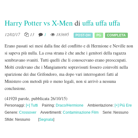
Harry Potter vs X-Men
di
uffa uffa uffa
12/02/17
13
1
183695
POST-DH
PG
COMPLETA
Erano passati sei mesi dalla fine del conflitto e di Hermione e Neville non
si sapeva più nulla. La cosa strana è che anche i genitori della ragazza
sembravano svaniti. Tutti quelli che li conoscevano erano preoccupati.
Molti credevano che i Mangiamorte sopravissuti fossero coinvolti nella
sparizione dei due Grifondoro, ma dopo vari interrogatori fatti al
Ministero con metodi più o meno legali, non si arrivò a nessuna
conclusione.
(41920 parole, pubblicata 26/10/15)
Personaggi:
[+] Tutti
Pairing:
Draco/Hermione
Ambientazione:
[+] Più Ere
Genere:
Crossover
Avvertimenti:
Contaminazione Film
Serie: Nessuno
Sfide: Nessuno
[
Segnala
]