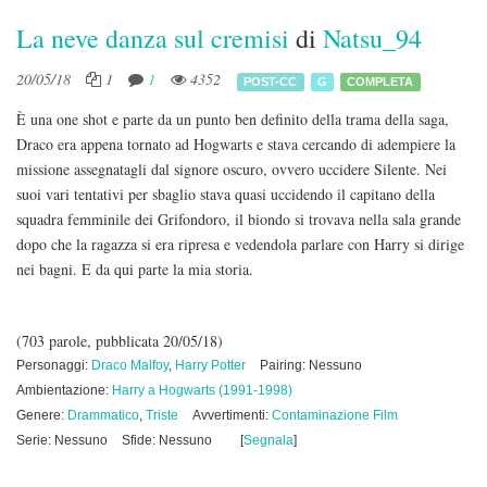
La neve danza sul cremisi
di
Natsu_94
20/05/18
1
1
4352
POST-CC
G
COMPLETA
È una one shot e parte da un punto ben definito della trama della saga,
Draco era appena tornato ad Hogwarts e stava cercando di adempiere la
missione assegnatagli dal signore oscuro, ovvero uccidere Silente. Nei
suoi vari tentativi per sbaglio stava quasi uccidendo il capitano della
squadra femminile dei Grifondoro, il biondo si trovava nella sala grande
dopo che la ragazza si era ripresa e vedendola parlare con Harry si dirige
nei bagni. E da qui parte la mia storia.
(703 parole, pubblicata 20/05/18)
Personaggi:
Draco Malfoy
,
Harry Potter
Pairing: Nessuno
Ambientazione:
Harry a Hogwarts (1991-1998)
Genere:
Drammatico
,
Triste
Avvertimenti:
Contaminazione Film
Serie: Nessuno
Sfide: Nessuno
[
Segnala
]