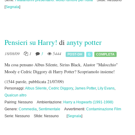
Serie:
I Malandrini presentano: Molto rumore per nulla
Sfide: Nessuno
[
Segnala
]
Pensieri su Harry!
di
anyty potter
18/08/09
1
3
5444
POST-DH
G
COMPLETA
Ma cosa pensano Albus Silente, Sirius Black, Alastor "Malocchio"
Moody e Cedric Diggory di Harry Potter? Scopriamolo insieme!
(1544 parole, pubblicata 21/07/09)
Personaggi:
Albus Silente
,
Cedric Diggory
,
James Potter
,
Lily Evans
,
Qualcun altro
Pairing: Nessuno
Ambientazione:
Harry a Hogwarts (1991-1998)
Genere:
Commedia
,
Sentimentale
Avvertimenti:
Contaminazione Film
Serie: Nessuno
Sfide: Nessuno
[
Segnala
]