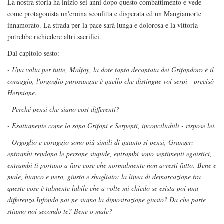
La nostra storia ha inizio sei anni dopo questo combattimento e vede
come protagonista un'eroina sconfitta e disperata ed un Mangiamorte
innamorato. La strada per la pace sarà lunga e dolorosa e la vittoria
potrebbe richiedere altri sacrifici.
Dal capitolo sesto:
- Una volta per tutte, Malfoy, la dote tanto decantata dei Grifondoro è il
coraggio, l'orgoglio purosangue è quello che distingue voi serpi - precisò
Hermione.
- Perché pensi che siano così differenti? -
- Esattamente come lo sono Grifoni e Serpenti, inconciliabili - rispose lei.
- Orgoglio e coraggio sono più simili di quanto si pensi, Granger:
entrambi rendono le persone stupide, entrambi sono sentimenti egoistici,
entrambi ti portano a fare cose che normalmente non avresti fatto.
Bene e
male, bianco e nero, giusto e sbagliato: la linea di demarcazione tra
queste cose è talmente labile che a volte mi chiedo se esista poi una
differenza.
Infondo noi ne siamo la dimostrazione giusto? Da che parte
stiamo noi secondo te? Bene o male? -