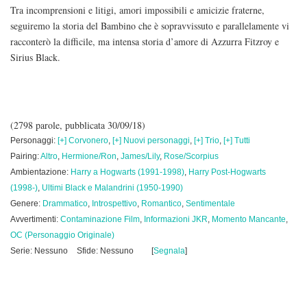
Tra incomprensioni e litigi, amori impossibili e amicizie fraterne,
seguiremo la storia del Bambino che è sopravvissuto e parallelamente vi
racconterò la difficile, ma intensa storia d’amore di Azzurra Fitzroy e
Sirius Black.
(2798 parole, pubblicata 30/09/18)
Personaggi:
[+] Corvonero
,
[+] Nuovi personaggi
,
[+] Trio
,
[+] Tutti
Pairing:
Altro
,
Hermione/Ron
,
James/Lily
,
Rose/Scorpius
Ambientazione:
Harry a Hogwarts (1991-1998)
,
Harry Post-Hogwarts
(1998-)
,
Ultimi Black e Malandrini (1950-1990)
Genere:
Drammatico
,
Introspettivo
,
Romantico
,
Sentimentale
Avvertimenti:
Contaminazione Film
,
Informazioni JKR
,
Momento Mancante
,
OC (Personaggio Originale)
Serie: Nessuno
Sfide: Nessuno
[
Segnala
]