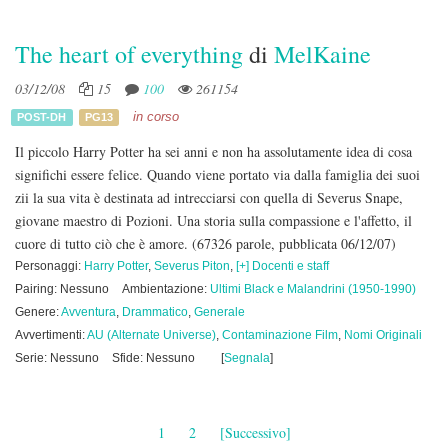
The heart of everything
di
MelKaine
03/12/08
15
100
261154
in corso
POST-DH
PG13
Il piccolo Harry Potter ha sei anni e non ha assolutamente idea di cosa
significhi essere felice. Quando viene portato via dalla famiglia dei suoi
zii la sua vita è destinata ad intrecciarsi con quella di Severus Snape,
giovane maestro di Pozioni. Una storia sulla compassione e l'affetto, il
cuore di tutto ciò che è amore.
(67326 parole, pubblicata 06/12/07)
Personaggi:
Harry Potter
,
Severus Piton
,
[+] Docenti e staff
Pairing: Nessuno
Ambientazione:
Ultimi Black e Malandrini (1950-1990)
Genere:
Avventura
,
Drammatico
,
Generale
Avvertimenti:
AU (Alternate Universe)
,
Contaminazione Film
,
Nomi Originali
Serie: Nessuno
Sfide: Nessuno
[
Segnala
]
1
2
[Successivo]