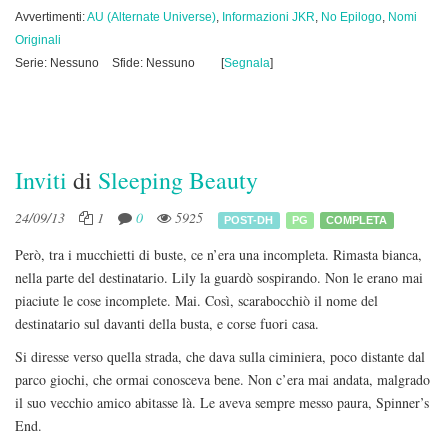
Avvertimenti:
AU (Alternate Universe)
,
Informazioni JKR
,
No Epilogo
,
Nomi
Originali
Serie: Nessuno
Sfide: Nessuno
[
Segnala
]
Inviti
di
Sleeping Beauty
24/09/13
1
0
5925
POST-DH
PG
COMPLETA
Però, tra i mucchietti di buste, ce n’era una incompleta. Rimasta bianca,
nella parte del destinatario. Lily la guardò sospirando. Non le erano mai
piaciute le cose incomplete. Mai. Così, scarabocchiò il nome del
destinatario sul davanti della busta, e corse fuori casa.
Si diresse verso quella strada, che dava sulla ciminiera, poco distante dal
parco giochi, che ormai conosceva bene. Non c’era mai andata, malgrado
il suo vecchio amico abitasse là. Le aveva sempre messo paura, Spinner’s
End.