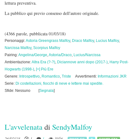
lettura preventiva.
La pubblico qui previo consenso dell'autore originale.
(4366 parole, pubblicata 01/03/18)
Personaggi:
Astoria Greengrass Malfoy
,
Draco Malfoy
,
Lucius Malfoy
,
Narcissa Malfoy
,
Scorpius Malfoy
Pairing:
Angelina/George
,
Astoria/Draco
,
Lucius/Narcissa
Ambientazione:
Altra Era (?-?)
,
Diciannove anni dopo (2017-)
,
Harry Post-
Hogwarts (1998-)
,
[+] Più Ere
Genere:
Introspettivo
,
Romantico
,
Triste
Avvertimenti:
Informazioni JKR
Serie:
Di costellazioni, fiocchi di neve e lettere mai spedite.
Sfide: Nessuno
[
Segnala
]
L'avvelenata
di
SendyMalfoy
26/02/18
1
1
3956