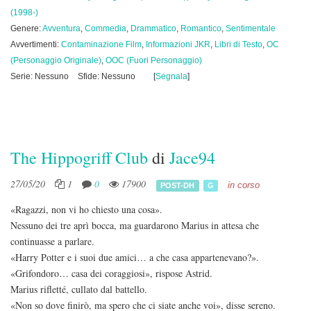
(1998-)
Genere:
Avventura
,
Commedia
,
Drammatico
,
Romantico
,
Sentimentale
Avvertimenti:
Contaminazione Film
,
Informazioni JKR
,
Libri di Testo
,
OC
(Personaggio Originale)
,
OOC (Fuori Personaggio)
Serie: Nessuno
Sfide: Nessuno
[
Segnala
]
The Hippogriff Club
di
Jace94
27/05/20
1
0
17900
in corso
POST-DH
G
«Ragazzi, non vi ho chiesto una cosa».
Nessuno dei tre aprì bocca, ma guardarono Marius in attesa che
continuasse a parlare.
«Harry Potter e i suoi due amici… a che casa appartenevano?».
«Grifondoro… casa dei coraggiosi», rispose Astrid.
Marius rifletté, cullato dal battello.
«Non so dove finirò, ma spero che ci siate anche voi», disse sereno.