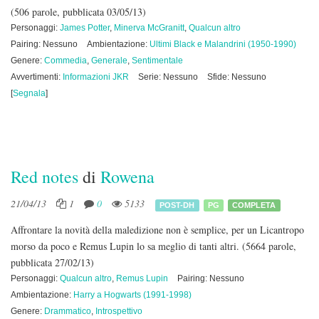
(506 parole, pubblicata 03/05/13)
Personaggi:
James Potter
,
Minerva McGranitt
,
Qualcun altro
Pairing: Nessuno
Ambientazione:
Ultimi Black e Malandrini (1950-1990)
Genere:
Commedia
,
Generale
,
Sentimentale
Avvertimenti:
Informazioni JKR
Serie: Nessuno
Sfide: Nessuno
[
Segnala
]
Red notes
di
Rowena
21/04/13
1
0
5133
POST-DH
PG
COMPLETA
Affrontare la novità della maledizione non è semplice, per un Licantropo
morso da poco e Remus Lupin lo sa meglio di tanti altri.
(5664 parole,
pubblicata 27/02/13)
Personaggi:
Qualcun altro
,
Remus Lupin
Pairing: Nessuno
Ambientazione:
Harry a Hogwarts (1991-1998)
Genere:
Drammatico
,
Introspettivo