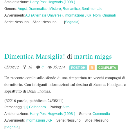
Ambientazione:
Harry Post-Hogwarts (1998-)
Genere:
Angst
,
Drammatico
,
Mistero
,
Romantico
,
Sentimentale
Avvertimenti:
AU (Alternate Universe)
,
Informazioni JKR
,
Nomi Originali
Serie: Nessuno
Sfide: Nessuno
[
Segnala
]
Dimentica Marsiglia!
di
martin miggs
05/09/12
18
8
351214
POST-DH
R
COMPLETA
Un racconto corale sullo sfondo di una rimpatriata tra vecchi compagni di
dormitorio. Con intriganti informazioni sul destino di Seamus Finnigan, e
soprattutto di Dean Thomas.
(32216 parole, pubblicata 24/08/11)
Personaggi:
[+] Grifondoro
Pairing:
Altro
Ambientazione:
Harry Post-Hogwarts (1998-)
Genere:
Commedia
Avvertimenti:
Informazioni JKR
Serie: Nessuno
Sfide: Nessuno
[
Segnala
]