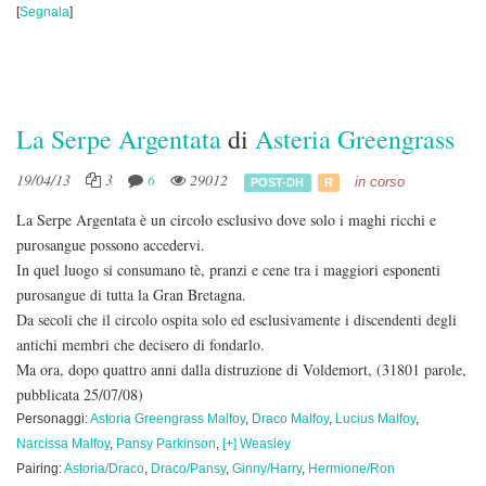
[
Segnala
]
La Serpe Argentata
di
Asteria Greengrass
19/04/13
3
6
29012
in corso
POST-DH
R
La Serpe Argentata è un circolo esclusivo dove solo i maghi ricchi e
purosangue possono accedervi.
In quel luogo si consumano tè, pranzi e cene tra i maggiori esponenti
purosangue di tutta la Gran Bretagna.
Da secoli che il circolo ospita solo ed esclusivamente i discendenti degli
antichi membri che decisero di fondarlo.
Ma ora, dopo quattro anni dalla distruzione di Voldemort,
(31801 parole,
pubblicata 25/07/08)
Personaggi:
Astoria Greengrass Malfoy
,
Draco Malfoy
,
Lucius Malfoy
,
Narcissa Malfoy
,
Pansy Parkinson
,
[+] Weasley
Pairing:
Astoria/Draco
,
Draco/Pansy
,
Ginny/Harry
,
Hermione/Ron