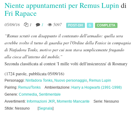
Niente appuntamenti per Remus Lupin
di
Fri Rapace
05/09/16
1
1
5097
POST-DH
G
COMPLETA
“Remus scrutò con disappunto il contenuto dell'armadio: quella sera
avrebbe svolto il turno di guardia per l'Ordine della Fenice in compagnia
di Ninfadora Tonks, motivo per cui non stava semplicemente frugando
alla cieca all'interno del mobile.”
Seconda classificata al contest 'I mille volti dell'insicurezza' di Rosmary
(1724 parole, pubblicata 05/09/16)
Personaggi:
Ninfadora Tonks
,
Nuovo personaggio
,
Remus Lupin
Pairing:
Remus/Tonks
Ambientazione:
Harry a Hogwarts (1991-1998)
Genere:
Commedia
,
Sentimentale
Avvertimenti:
Informazioni JKR
,
Momento Mancante
Serie: Nessuno
Sfide: Nessuno
[
Segnala
]