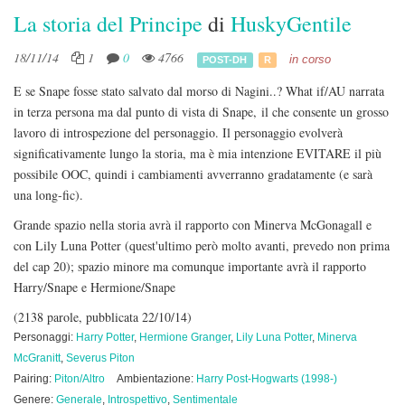
La storia del Principe
di
HuskyGentile
18/11/14
1
0
4766
in corso
POST-DH
R
E se Snape fosse stato salvato dal morso di Nagini..? What if/AU narrata
in terza persona ma dal punto di vista di Snape, il che consente un grosso
lavoro di introspezione del personaggio. Il personaggio evolverà
significativamente lungo la storia, ma è mia intenzione EVITARE il più
possibile OOC, quindi i cambiamenti avverranno gradatamente (e sarà
una long-fic).
Grande spazio nella storia avrà il rapporto con Minerva McGonagall e
con Lily Luna Potter (quest'ultimo però molto avanti, prevedo non prima
del cap 20); spazio minore ma comunque importante avrà il rapporto
Harry/Snape e Hermione/Snape
(2138 parole, pubblicata 22/10/14)
Personaggi:
Harry Potter
,
Hermione Granger
,
Lily Luna Potter
,
Minerva
McGranitt
,
Severus Piton
Pairing:
Piton/Altro
Ambientazione:
Harry Post-Hogwarts (1998-)
Genere:
Generale
,
Introspettivo
,
Sentimentale