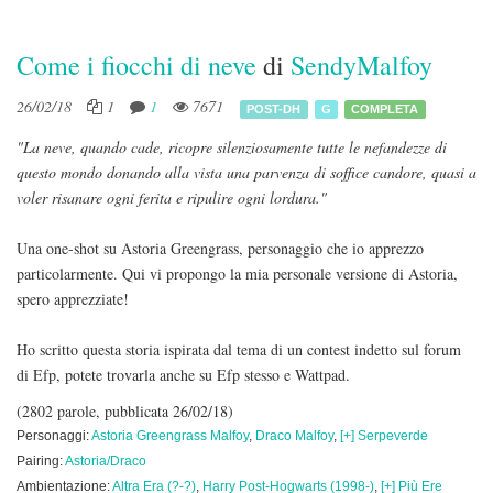
Come i fiocchi di neve
di
SendyMalfoy
26/02/18
1
1
7671
POST-DH
G
COMPLETA
"La neve, quando cade, ricopre silenziosamente tutte le nefandezze di
questo mondo donando alla vista una parvenza di soffice candore, quasi a
voler risanare ogni ferita e ripulire ogni lordura."
Una one-shot su Astoria Greengrass, personaggio che io apprezzo
particolarmente. Qui vi propongo la mia personale versione di Astoria,
spero apprezziate!
Ho scritto questa storia ispirata dal tema di un contest indetto sul forum
di Efp, potete trovarla anche su Efp stesso e Wattpad.
(2802 parole, pubblicata 26/02/18)
Personaggi:
Astoria Greengrass Malfoy
,
Draco Malfoy
,
[+] Serpeverde
Pairing:
Astoria/Draco
Ambientazione:
Altra Era (?-?)
,
Harry Post-Hogwarts (1998-)
,
[+] Più Ere