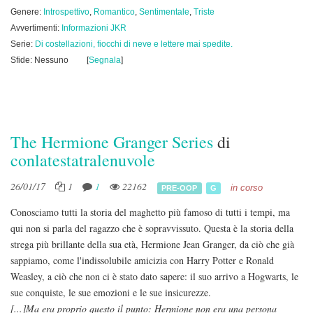
Genere:
Introspettivo
,
Romantico
,
Sentimentale
,
Triste
Avvertimenti:
Informazioni JKR
Serie:
Di costellazioni, fiocchi di neve e lettere mai spedite.
Sfide: Nessuno
[
Segnala
]
The Hermione Granger Series
di
conlatestatralenuvole
26/01/17
1
1
22162
in corso
PRE-OOP
G
Conosciamo tutti la storia del maghetto più famoso di tutti i tempi, ma
qui non si parla del ragazzo che è sopravvissuto. Questa è la storia della
strega più brillante della sua età, Hermione Jean Granger, da ciò che già
sappiamo, come l'indissolubile amicizia con Harry Potter e Ronald
Weasley, a ciò che non ci è stato dato sapere: il suo arrivo a Hogwarts, le
sue conquiste, le sue emozioni e le sue insicurezze.
[...]Ma era proprio questo il punto: Hermione non era una persona