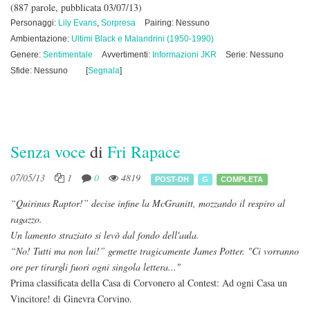
(887 parole, pubblicata 03/07/13)
Personaggi:
Lily Evans
,
Sorpresa
Pairing: Nessuno
Ambientazione:
Ultimi Black e Malandrini (1950-1990)
Genere:
Sentimentale
Avvertimenti:
Informazioni JKR
Serie: Nessuno
Sfide: Nessuno
[
Segnala
]
Senza voce
di
Fri Rapace
07/05/13
1
0
4819
POST-DH
G
COMPLETA
“Quirinus Raptor!” decise infine la McGranitt, mozzando il respiro al
ragazzo.
Un lamento straziato si levò dal fondo dell'aula.
“No! Tutti ma non lui!” gemette tragicamente James Potter. "Ci vorranno
ore per tirargli fuori ogni singola lettera..."
Prima classificata della Casa di Corvonero al Contest: Ad ogni Casa un
Vincitore! di Ginevra Corvino.