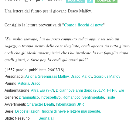
POST-CC
G
COMPLETA
Una lettera dal futuro per il giovane Draco Malfoy.
Consiglio la lettura preventiva di "
Come i fiocchi di neve
"
"Sei molto giovane, hai da poco compiuto sedici anni e sei solo un
ragazzino troppo sicuro delle cose sbagliate, credi ancora sia tutto giusto,
credi che gli ideali anacronistici che t'ha inculcato la tua famiglia siano
quelli giusti, o forse non lo credi già quasi più?"
(1557 parole, pubblicata 26/02/18)
Personaggi:
Astoria Greengrass Malfoy
,
Draco Malfoy
,
Scorpius Malfoy
Pairing:
Astoria/Draco
Ambientazione:
Altra Era (?-?)
,
Diciannove anni dopo (2017-)
,
[+] Più Ere
Genere:
Drammatico
,
Introspettivo
,
Romantico
,
Sentimentale
,
Triste
Avvertimenti:
Character Death
,
Informazioni JKR
Serie:
Di costellazioni, fiocchi di neve e lettere mai spedite.
Sfide: Nessuno
[
Segnala
]