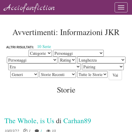
Acciofanfiction
Avvertimenti: Informazioni JKR
10 Serie
ALTRI RISULTATI:
Storie
The Whole, is Us
di
Carhan89
10/03/22
1
1
10