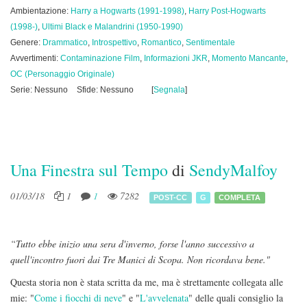
Ambientazione:
Harry a Hogwarts (1991-1998)
,
Harry Post-Hogwarts
(1998-)
,
Ultimi Black e Malandrini (1950-1990)
Genere:
Drammatico
,
Introspettivo
,
Romantico
,
Sentimentale
Avvertimenti:
Contaminazione Film
,
Informazioni JKR
,
Momento Mancante
,
OC (Personaggio Originale)
Serie: Nessuno
Sfide: Nessuno
[
Segnala
]
Una Finestra sul Tempo
di
SendyMalfoy
01/03/18
1
1
7282
POST-CC
G
COMPLETA
“Tutto ebbe inizio una sera d'inverno, forse l'anno successivo a
quell'incontro fuori dai Tre Manici di Scopa. Non ricordava bene."
Questa storia non è stata scritta da me, ma è strettamente collegata alle
mie: "
Come i fiocchi di neve
" e "
L'avvelenata
" delle quali consiglio la