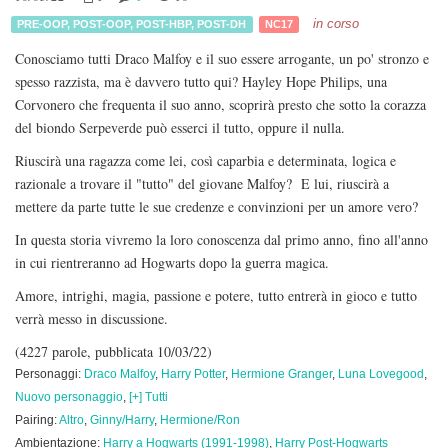
in corso
PRE-OOP
,
POST-OOP
,
POST-HBP
,
POST-DH
NC17
Conosciamo tutti Draco Malfoy e il suo essere arrogante, un po' stronzo e
spesso razzista, ma è davvero tutto qui? Hayley Hope Philips, una
Corvonero che frequenta il suo anno, scoprirà presto che sotto la corazza
del biondo Serpeverde può esserci il tutto, oppure il nulla.
Riuscirà una ragazza come lei, così caparbia e determinata, logica e
razionale a trovare il "tutto" del giovane Malfoy? E lui, riuscirà a
mettere da parte tutte le sue credenze e convinzioni per un amore vero?
In questa storia vivremo la loro conoscenza dal primo anno, fino all'anno
in cui rientreranno ad Hogwarts dopo la guerra magica.
Amore, intrighi, magia, passione e potere, tutto entrerà in gioco e tutto
verrà messo in discussione.
(4227 parole, pubblicata 10/03/22)
Personaggi:
Draco Malfoy
,
Harry Potter
,
Hermione Granger
,
Luna Lovegood
,
Nuovo personaggio
,
[+] Tutti
Pairing:
Altro
,
Ginny/Harry
,
Hermione/Ron
Ambientazione:
Harry a Hogwarts (1991-1998)
,
Harry Post-Hogwarts