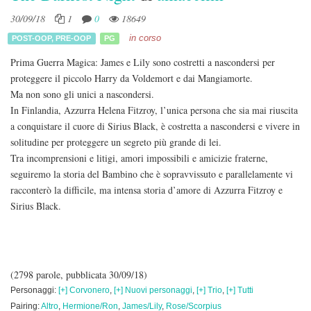
30/09/18
1
0
18649
in corso
POST-OOP
,
PRE-OOP
PG
Prima Guerra Magica: James e Lily sono costretti a nascondersi per
proteggere il piccolo Harry da Voldemort e dai Mangiamorte.
Ma non sono gli unici a nascondersi.
In Finlandia, Azzurra Helena Fitzroy, l’unica persona che sia mai riuscita
a conquistare il cuore di Sirius Black, è costretta a nascondersi e vivere in
solitudine per proteggere un segreto più grande di lei.
Tra incomprensioni e litigi, amori impossibili e amicizie fraterne,
seguiremo la storia del Bambino che è sopravvissuto e parallelamente vi
racconterò la difficile, ma intensa storia d’amore di Azzurra Fitzroy e
Sirius Black.
(2798 parole, pubblicata 30/09/18)
Personaggi:
[+] Corvonero
,
[+] Nuovi personaggi
,
[+] Trio
,
[+] Tutti
Pairing:
Altro
,
Hermione/Ron
,
James/Lily
,
Rose/Scorpius