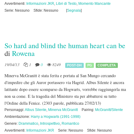
Avvertimenti:
Informazioni JKR
,
Libri di Testo
,
Momento Mancante
Serie: Nessuno
Sfide: Nessuno
[
Segnala
]
So hard and blind the human heart can be
di
Rowena
19/04/13
1
0
8249
POST-DH
PG
COMPLETA
Minerva McGranitt è stata ferita e portata al San Mungo cercando
d'impedire che gli Auror portassero via Hagrid. Albus Silente è ancora
latitante dopo essere scomparso da Hogwarts, vorrebbe raggiungerla ma
non sa come. E la tragedia del Ministero sta per abbattersi su tutto
l'Ordine della Fenice.
(2303 parole, pubblicata 27/02/13)
Personaggi:
Albus Silente
,
Minerva McGranitt
Pairing:
McGranitt/Silente
Ambientazione:
Harry a Hogwarts (1991-1998)
Genere:
Drammatico
,
Introspettivo
,
Romantico
Avvertimenti:
Informazioni JKR
Serie: Nessuno
Sfide: Nessuno