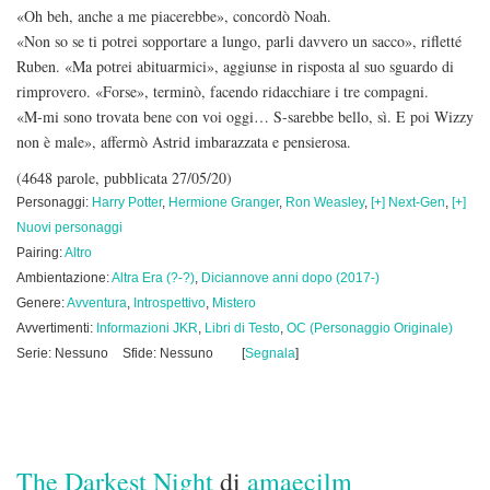
«Oh beh, anche a me piacerebbe», concordò Noah.
«Non so se ti potrei sopportare a lungo, parli davvero un sacco», rifletté
Ruben. «Ma potrei abituarmici», aggiunse in risposta al suo sguardo di
rimprovero. «Forse», terminò, facendo ridacchiare i tre compagni.
«M-mi sono trovata bene con voi oggi… S-sarebbe bello, sì. E poi Wizzy
non è male», affermò Astrid imbarazzata e pensierosa.
(4648 parole, pubblicata 27/05/20)
Personaggi:
Harry Potter
,
Hermione Granger
,
Ron Weasley
,
[+] Next-Gen
,
[+]
Nuovi personaggi
Pairing:
Altro
Ambientazione:
Altra Era (?-?)
,
Diciannove anni dopo (2017-)
Genere:
Avventura
,
Introspettivo
,
Mistero
Avvertimenti:
Informazioni JKR
,
Libri di Testo
,
OC (Personaggio Originale)
Serie: Nessuno
Sfide: Nessuno
[
Segnala
]
The Darkest Night
di
amaecilm