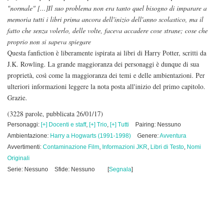
"normale" [...]Il suo problema non era tanto quel bisogno di imparare a
memoria tutti i libri prima ancora dell'inizio dell'anno scolastico, ma il
fatto che senza volerlo, delle volte, faceva accadere cose strane; cose che
proprio non si sapeva spiegare
Questa fanfiction è liberamente ispirata ai libri di Harry Potter, scritti da
J.K. Rowling. La grande maggioranza dei personaggi è dunque di sua
proprietà, così come la maggioranza dei temi e delle ambientazioni. Per
ulteriori informazioni leggere la nota posta all'inizio del primo capitolo.
Grazie.
(3228 parole, pubblicata 26/01/17)
Personaggi:
[+] Docenti e staff
,
[+] Trio
,
[+] Tutti
Pairing: Nessuno
Ambientazione:
Harry a Hogwarts (1991-1998)
Genere:
Avventura
Avvertimenti:
Contaminazione Film
,
Informazioni JKR
,
Libri di Testo
,
Nomi
Originali
Serie: Nessuno
Sfide: Nessuno
[
Segnala
]