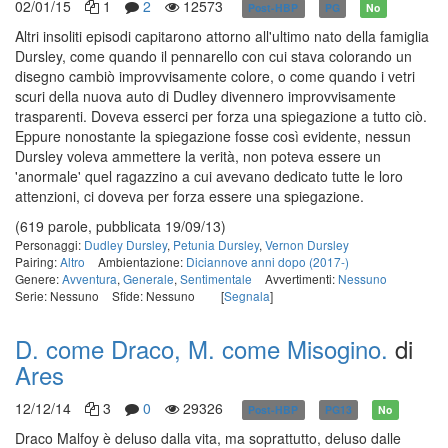
02/01/15
1
2
12573
Post-HBP
PG
No
Altri insoliti episodi capitarono attorno all'ultimo nato della famiglia
Dursley, come quando il pennarello con cui stava colorando un
disegno cambiò improvvisamente colore, o come quando i vetri
scuri della nuova auto di Dudley divennero improvvisamente
trasparenti. Doveva esserci per forza una spiegazione a tutto ciò.
Eppure nonostante la spiegazione fosse così evidente, nessun
Dursley voleva ammettere la verità, non poteva essere un
'anormale' quel ragazzino a cui avevano dedicato tutte le loro
attenzioni, ci doveva per forza essere una spiegazione.
(619 parole, pubblicata 19/09/13)
Personaggi:
Dudley Dursley
,
Petunia Dursley
,
Vernon Dursley
Pairing:
Altro
Ambientazione:
Diciannove anni dopo (2017-)
Genere:
Avventura
,
Generale
,
Sentimentale
Avvertimenti:
Nessuno
Serie: Nessuno
Sfide: Nessuno
[
Segnala
]
D. come Draco, M. come Misogino.
di
Ares
12/12/14
3
0
29326
Post-HBP
PG13
No
Draco Malfoy è deluso dalla vita, ma soprattutto, deluso dalle