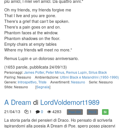
più amici, i miei veri amici. Da quattro anni."
Oh my friends, my friends forgive me
That I live and you are gone.
There's a grief that can't be spoken.
There's a pain goes on and on.
Phantom faces at the window.
Phantom shadows on the floor.
Empty chairs at empty tables
Where my friends will meet no more."
Remus Lupin e un doloroso anniversario.
(1653 parole, pubblicata 24/09/13)
Personaggi:
James Potter
,
Peter Minus
,
Remus Lupin
,
Sirius Black
Pairing: Nessuno
Ambientazione:
Ultimi Black e Malandrini (1950-1990)
Genere:
Introspettivo
,
Triste
Avvertimenti:
Nessuno
Serie: Nessuno
Sfide: Nessuno
[
Segnala
]
A Dream
di
LordVoldemort1989
21/04/13
1
0
4283
Post-DH
PG13
Sì
La storia parla dei pensieri di Draco. Ho pensato di scriverla
ispirandomi alla poesia A Dream di Poe. spero posso piacervi