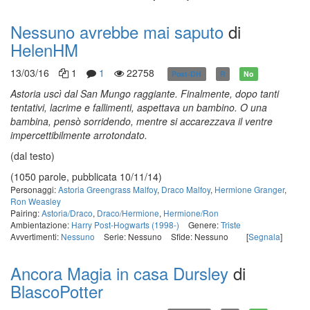
Nessuno avrebbe mai saputo
di
HelenHM
13/03/16
1
1
22758
Post-DH
R
No
Astoria uscì dal San Mungo raggiante. Finalmente, dopo tanti
tentativi, lacrime e fallimenti, aspettava un bambino. O una
bambina, pensò sorridendo, mentre si accarezzava il ventre
impercettibilmente arrotondato.
(dal testo)
(1050 parole, pubblicata 10/11/14)
Personaggi:
Astoria Greengrass Malfoy
,
Draco Malfoy
,
Hermione Granger
,
Ron Weasley
Pairing:
Astoria/Draco
,
Draco/Hermione
,
Hermione/Ron
Ambientazione:
Harry Post-Hogwarts (1998-)
Genere:
Triste
Avvertimenti:
Nessuno
Serie: Nessuno
Sfide: Nessuno
[
Segnala
]
Ancora Magia in casa Dursley
di
BlascoPotter