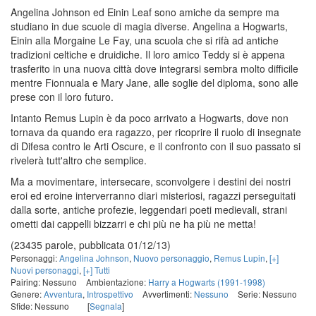
Angelina Johnson ed Einin Leaf sono amiche da sempre ma
studiano in due scuole di magia diverse. Angelina a Hogwarts,
Einin alla Morgaine Le Fay, una scuola che si rifà ad antiche
tradizioni celtiche e druidiche. Il loro amico Teddy si è appena
trasferito in una nuova città dove integrarsi sembra molto difficile
mentre Fionnuala e Mary Jane, alle soglie del diploma, sono alle
prese con il loro futuro.
Intanto Remus Lupin è da poco arrivato a Hogwarts, dove non
tornava da quando era ragazzo, per ricoprire il ruolo di insegnate
di Difesa contro le Arti Oscure, e il confronto con il suo passato si
rivelerà tutt'altro che semplice.
Ma a movimentare, intersecare, sconvolgere i destini dei nostri
eroi ed eroine interverranno diari misteriosi, ragazzi perseguitati
dalla sorte, antiche profezie, leggendari poeti medievali, strani
ometti dai cappelli bizzarri e chi più ne ha più ne metta!
(23435 parole, pubblicata 01/12/13)
Personaggi:
Angelina Johnson
,
Nuovo personaggio
,
Remus Lupin
,
[+]
Nuovi personaggi
,
[+] Tutti
Pairing: Nessuno
Ambientazione:
Harry a Hogwarts (1991-1998)
Genere:
Avventura
,
Introspettivo
Avvertimenti:
Nessuno
Serie: Nessuno
Sfide: Nessuno
[
Segnala
]