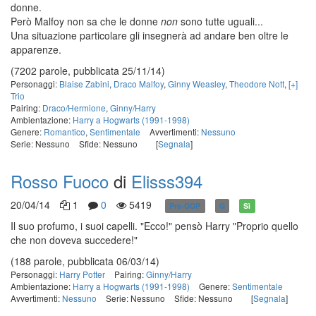
donne.
Però Malfoy non sa che le donne
non
sono tutte uguali...
Una situazione particolare gli insegnerà ad andare ben oltre le
apparenze.
(7202 parole, pubblicata 25/11/14)
Personaggi:
Blaise Zabini
,
Draco Malfoy
,
Ginny Weasley
,
Theodore Nott
,
[+]
Trio
Pairing:
Draco/Hermione
,
Ginny/Harry
Ambientazione:
Harry a Hogwarts (1991-1998)
Genere:
Romantico
,
Sentimentale
Avvertimenti:
Nessuno
Serie: Nessuno
Sfide: Nessuno
[
Segnala
]
Rosso Fuoco
di
Elisss394
20/04/14
1
0
5419
Pre-OOP
G
Sì
Il suo profumo, i suoi capelli. "Ecco!" pensò Harry "Proprio quello
che non doveva succedere!"
(188 parole, pubblicata 06/03/14)
Personaggi:
Harry Potter
Pairing:
Ginny/Harry
Ambientazione:
Harry a Hogwarts (1991-1998)
Genere:
Sentimentale
Avvertimenti:
Nessuno
Serie: Nessuno
Sfide: Nessuno
[
Segnala
]