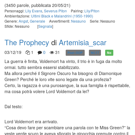
(3450 parole, pubblicata 20/05/21)
Personaggi:
Lily Evans
,
Severus Piton
Pairing:
Lily/Piton
Ambientazione:
Ultimi Black e Malandrini (1950-1990)
Genere:
Angst
,
Generale
Avvertimenti:
Nessuno
Serie: Nessuno
Sfide: Nessuno
[
Segnala
]
The Prophecy
di
Artemisia_scar
03/12/19
1
0
31
Post-OOP
NC17
No
La guerra è finita, Voldemort ha vinto, il trio è in fuga da molto
ormai. tutto sembra essersi stabilizzato.
Ma allora perché il Signore Oscuro ha bisogno di Diamonique
Green? Perché le loro vite sono legate da una profezia?
Certo, la ragazza è una purosangue, la sua famiglia è rispettabile,
ma cosa potrà volere Lord Voldemort da lei?
Dal testo:
Lord Voldemort era arrivato.
“Cosa devo fare per scambiare una parola con te Miss Green?” la
veste verde scuro le aveva sfiorato le ginocchia premute contro il