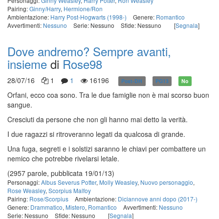
Personaggi:
Ginny Weasley
,
Harry Potter
,
Ron Weasley
Pairing:
Ginny/Harry
,
Hermione/Ron
Ambientazione:
Harry Post-Hogwarts (1998-)
Genere:
Romantico
Avvertimenti:
Nessuno
Serie: Nessuno
Sfide: Nessuno
[
Segnala
]
Dove andremo? Sempre avanti,
insieme
di
Rose98
28/07/16
1
1
16196
Post-DH
PG13
No
Orfani, ecco coa sono. Tra le due famiglie non è mai scorso buon
sangue.
Cresciuti da persone che non gli hanno mai detto la verità.
I due ragazzi si ritroveranno legati da qualcosa di grande.
Una fuga, segreti e i solstizi saranno le chiavi per combattere un
nemico che potrebbe rivelarsi letale.
(2957 parole, pubblicata 19/01/13)
Personaggi:
Albus Severus Potter
,
Molly Weasley
,
Nuovo personaggio
,
Rose Weasley
,
Scorpius Malfoy
Pairing:
Rose/Scorpius
Ambientazione:
Diciannove anni dopo (2017-)
Genere:
Drammatico
,
Mistero
,
Romantico
Avvertimenti:
Nessuno
Serie: Nessuno
Sfide: Nessuno
[
Segnala
]