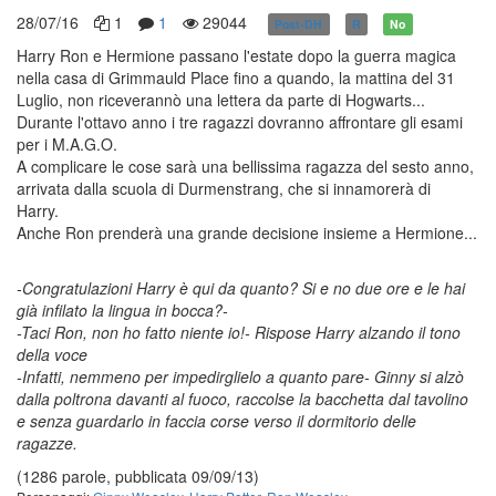
28/07/16
1
1
29044
Post-DH
R
No
Harry Ron e Hermione passano l'estate dopo la guerra magica
nella casa di Grimmauld Place fino a quando, la mattina del 31
Luglio, non riceverannò una lettera da parte di Hogwarts...
Durante l'ottavo anno i tre ragazzi dovranno affrontare gli esami
per i M.A.G.O.
A complicare le cose sarà una bellissima ragazza del sesto anno,
arrivata dalla scuola di Durmenstrang, che si innamorerà di
Harry.
Anche Ron prenderà una grande decisione insieme a Hermione...
-Congratulazioni Harry è qui da quanto? Si e no due ore e le hai
già infilato la lingua in bocca?-
-Taci Ron, non ho fatto niente io!- Rispose Harry alzando il tono
della voce
-Infatti, nemmeno per impedirglielo a quanto pare- Ginny si alzò
dalla poltrona davanti al fuoco, raccolse la bacchetta dal tavolino
e senza guardarlo in faccia corse verso il dormitorio delle
ragazze.
(1286 parole, pubblicata 09/09/13)