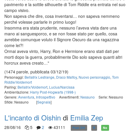
pavimento e la sottile silhouette di Tom Riddle era entrata nel suo
campo visivo.
Non sapeva che dire, cosa inventarsi… non sapeva nemmeno
perché volesse parlarle in primo luogo!
Insomma era stata prudente, nessuno l’aveva vista dare una
mano ai sanguesporco, e se non fosse stato per quello, cosa
avrebbe comunque voluto il Signore Oscuro da una ragazzina
come lei?!
Ormai aveva vinto, Harry, Ron e Hermione erano stati dati per
morti dopo la guerra, probabilmente Dio solo sapeva quanti altri
horcrux aveva creato…"
(1474 parole, pubblicata 03/12/19)
Personaggi:
Bellatrix Lestrange
,
Draco Malfoy
,
Nuovo personaggio
,
Tom
Riddle/Voldemort
Pairing:
Bellatrix/Voldemort
,
Lucius/Narcissa
Ambientazione:
Harry Post-Hogwarts (1998-)
Genere:
Avventura
,
Introspettivo
Avvertimenti:
Nessuno
Serie: Nessuno
Sfide: Nessuno
[
Segnala
]
L'incanto di Oishin
di
Emilia Zep
28/08/16
5
2
43111
Post-DH
R
No