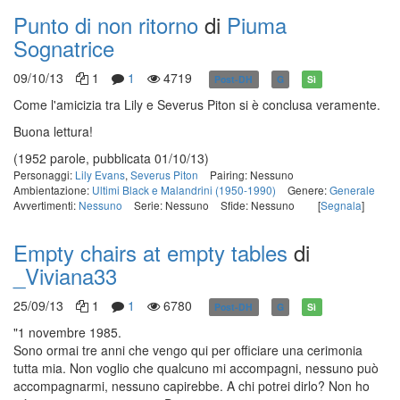
Punto di non ritorno
di
Piuma
Sognatrice
09/10/13
1
1
4719
Post-DH
G
Sì
Come l'amicizia tra Lily e Severus Piton si è conclusa veramente.
Buona lettura!
(1952 parole, pubblicata 01/10/13)
Personaggi:
Lily Evans
,
Severus Piton
Pairing: Nessuno
Ambientazione:
Ultimi Black e Malandrini (1950-1990)
Genere:
Generale
Avvertimenti:
Nessuno
Serie: Nessuno
Sfide: Nessuno
[
Segnala
]
Empty chairs at empty tables
di
_Viviana33
25/09/13
1
1
6780
Post-DH
G
Sì
"1 novembre 1985.
Sono ormai tre anni che vengo qui per officiare una cerimonia
tutta mia. Non voglio che qualcuno mi accompagni, nessuno può
accompagnarmi, nessuno capirebbe. A chi potrei dirlo? Non ho