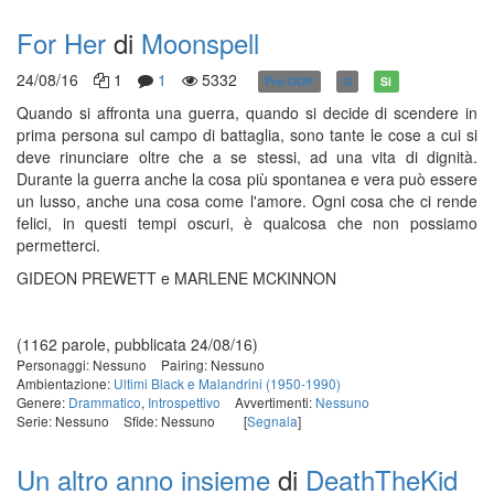
For Her
di
Moonspell
24/08/16
1
1
5332
Pre-OOP
G
Sì
Quando si affronta una guerra, quando si decide di scendere in
prima persona sul campo di battaglia, sono tante le cose a cui si
deve rinunciare oltre che a se stessi, ad una vita di dignità.
Durante la guerra anche la cosa più spontanea e vera può essere
un lusso, anche una cosa come l'amore. Ogni cosa che ci rende
felici, in questi tempi oscuri, è qualcosa che non possiamo
permetterci.
GIDEON PREWETT e MARLENE MCKINNON
(1162 parole, pubblicata 24/08/16)
Personaggi: Nessuno
Pairing: Nessuno
Ambientazione:
Ultimi Black e Malandrini (1950-1990)
Genere:
Drammatico
,
Introspettivo
Avvertimenti:
Nessuno
Serie: Nessuno
Sfide: Nessuno
[
Segnala
]
Un altro anno insieme
di
DeathTheKid