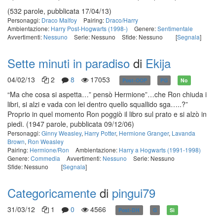
(532 parole, pubblicata 17/04/13)
Personaggi:
Draco Malfoy
Pairing:
Draco/Harry
Ambientazione:
Harry Post-Hogwarts (1998-)
Genere:
Sentimentale
Avvertimenti:
Nessuno
Serie: Nessuno
Sfide: Nessuno
[
Segnala
]
Sette minuti in paradiso
di
Ekija
04/02/13
2
8
17053
Post-OOP
PG
No
“Ma che cosa si aspetta…” pensò Hermione”…che Ron chiuda i
libri, si alzi e vada con lei dentro quello squallido sga…..?”
Proprio in quel momento Ron poggiò il libro sul prato e si alzò in
piedi.
(1947 parole, pubblicata 09/12/06)
Personaggi:
Ginny Weasley
,
Harry Potter
,
Hermione Granger
,
Lavanda
Brown
,
Ron Weasley
Pairing:
Hermione/Ron
Ambientazione:
Harry a Hogwarts (1991-1998)
Genere:
Commedia
Avvertimenti:
Nessuno
Serie: Nessuno
Sfide: Nessuno
[
Segnala
]
Categoricamente
di
pingui79
31/03/12
1
0
4566
Post-DH
G
Sì