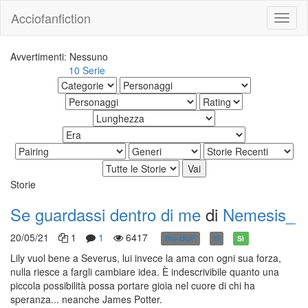
Acciofanfiction
Avvertimenti: Nessuno
10 Serie
Altri risultati:
Storie
Se guardassi dentro di me
di
Nemesis_
20/05/21
1
1
6417
Pre-OOP
G
Sì
Lily vuol bene a Severus, lui invece la ama con ogni sua forza,
nulla riesce a fargli cambiare idea. È indescrivibile quanto una
piccola possibilità possa portare gioia nel cuore di chi ha
speranza... neanche James Potter.