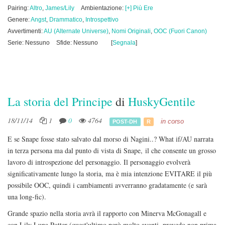
Pairing:
Altro
,
James/Lily
Ambientazione:
[+] Più Ere
Genere:
Angst
,
Drammatico
,
Introspettivo
Avvertimenti:
AU (Alternate Universe)
,
Nomi Originali
,
OOC (Fuori Canon)
Serie: Nessuno
Sfide: Nessuno
[
Segnala
]
La storia del Principe
di
HuskyGentile
18/11/14
1
0
4764
in corso
POST-DH
R
E se Snape fosse stato salvato dal morso di Nagini..? What if/AU narrata
in terza persona ma dal punto di vista di Snape, il che consente un grosso
lavoro di introspezione del personaggio. Il personaggio evolverà
significativamente lungo la storia, ma è mia intenzione EVITARE il più
possibile OOC, quindi i cambiamenti avverranno gradatamente (e sarà
una long-fic).
Grande spazio nella storia avrà il rapporto con Minerva McGonagall e
con Lily Luna Potter (quest'ultimo però molto avanti, prevedo non prima