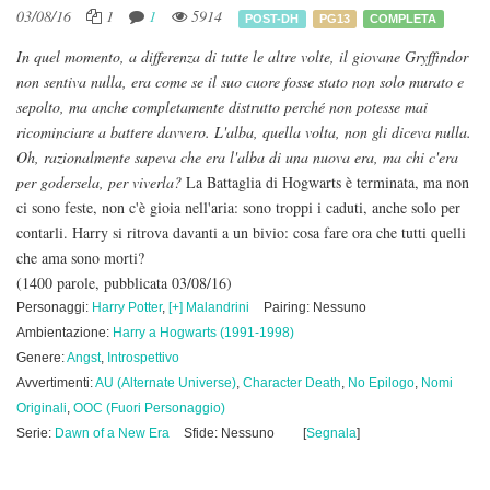
03/08/16
1
1
5914
POST-DH
PG13
COMPLETA
In quel momento, a differenza di tutte le altre volte, il giovane Gryffindor
non sentiva nulla, era come se il suo cuore fosse stato non solo murato e
sepolto, ma anche completamente distrutto perché non potesse mai
ricominciare a battere davvero. L'alba, quella volta, non gli diceva nulla.
Oh, razionalmente sapeva che era l'alba di una nuova era, ma chi c'era
per godersela, per viverla?
La Battaglia di Hogwarts è terminata, ma non
ci sono feste, non c'è gioia nell'aria: sono troppi i caduti, anche solo per
contarli. Harry si ritrova davanti a un bivio: cosa fare ora che tutti quelli
che ama sono morti?
(1400 parole, pubblicata 03/08/16)
Personaggi:
Harry Potter
,
[+] Malandrini
Pairing: Nessuno
Ambientazione:
Harry a Hogwarts (1991-1998)
Genere:
Angst
,
Introspettivo
Avvertimenti:
AU (Alternate Universe)
,
Character Death
,
No Epilogo
,
Nomi
Originali
,
OOC (Fuori Personaggio)
Serie:
Dawn of a New Era
Sfide: Nessuno
[
Segnala
]