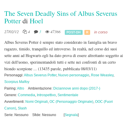
The Seven Deadly Sins of Albus Severus
Potter
di
Hoel
27/02/12
4
3
47366
in corso
POST-DH
R
Albus Severus Potter è sempre stato considerato in famiglia un bravo
ragazzo, timido, tranquillo ed introverso. In realtà, nel corso dei suoi
sette anni ad Hogwarts egli ha dato prova di essere altrettanto soggetto ai
vizi dell'uomo, sperimentandoli tutti e sette nei confronti di un certo
biondo scorpione ...
(13435 parole, pubblicata 08/03/11)
Personaggi:
Albus Severus Potter
,
Nuovo personaggio
,
Rose Weasley
,
Scorpius Malfoy
Pairing:
Altro
Ambientazione:
Diciannove anni dopo (2017-)
Genere:
Commedia
,
Introspettivo
,
Sentimentale
Avvertimenti:
Nomi Originali
,
OC (Personaggio Originale)
,
OOC (Fuori
Canon)
,
Slash
Serie: Nessuno
Sfide: Nessuno
[
Segnala
]