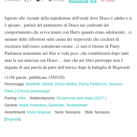
in corso
PRE-OOP
G
Ispirato alle vicende della maledizione dell'erede dove Draco è adulto e si
è sposato , parlerà del pentimento di Draco nei confronti del
comportamento che aveva tenuto con Harry quando erano adolescenti , ci
saranno delle riflessioni sulla casata dei serpeverde che cercherà di
riscattarsi dall'essere considerata oscura , ci sarà il ritorno di Pansy
Parkinson nonostante nel film si veda poco ,che ristabilizzerà dopo tanti
anni la sua amicizia con Draco ... dato che nel libro purtroppo non è
degnata di una parola da parte dell'autrice dopo la battaglia di Hogwards
(1198 parole, pubblicata 15/03/20)
Personaggi:
Aberforth Silente
,
Draco Malfoy
,
Pansy Parkinson
,
Severus
Piton
,
[+] Nuovi personaggi
Pairing:
Altro
Ambientazione:
Diciannove anni dopo (2017-)
Genere:
Angst
,
Avventura
,
Generale
,
Sentimentale
Avvertimenti:
Nomi Originali
Serie: Nessuno
Sfide: Nessuno
[
Segnala
]