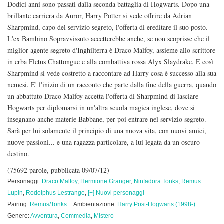
Dodici anni sono passati dalla seconda battaglia di Hogwarts. Dopo una
brillante carriera da Auror, Harry Potter si vede offrire da Adrian
Sharpmind, capo del servizio segreto, l'offerta di ereditare il suo posto.
L'ex Bambino Sopravvissuto accetterebbe anche, se non scoprisse che il
miglior agente segreto d'Inghilterra è Draco Malfoy, assieme allo scrittore
in erba Fletus Chattongue e alla combattiva rossa Alyx Slaydrake. E così
Sharpmind si vede costretto a raccontare ad Harry cosa è successo alla sua
nemesi. E' l'inizio di un racconto che parte dalla fine della guerra, quando
un abbattuto Draco Malfoy accetta l'offerta di Sharpmind di lasciare
Hogwarts per diplomarsi in un'altra scuola magica inglese, dove si
insegnano anche materie Babbane, per poi entrare nel servizio segreto.
Sarà per lui solamente il principio di una nuova vita, con nuovi amici,
nuove passioni... e una ragazza particolare, a lui legata da un oscuro
destino.
(75692 parole, pubblicata 09/07/12)
Personaggi:
Draco Malfoy
,
Hermione Granger
,
Ninfadora Tonks
,
Remus
Lupin
,
Rodolphus Lestrange
,
[+] Nuovi personaggi
Pairing:
Remus/Tonks
Ambientazione:
Harry Post-Hogwarts (1998-)
Genere:
Avventura
,
Commedia
,
Mistero