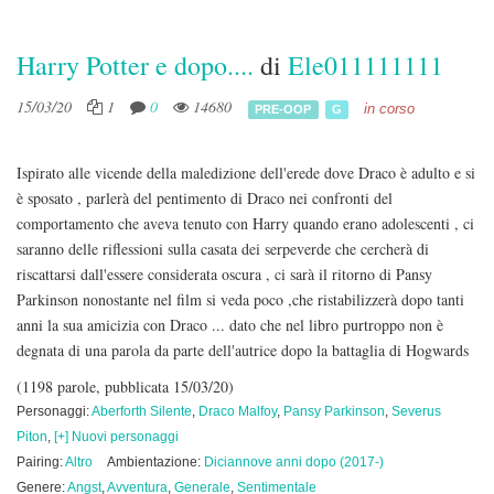
Harry Potter e dopo....
di
Ele011111111
15/03/20
1
0
14680
in corso
PRE-OOP
G
Ispirato alle vicende della maledizione dell'erede dove Draco è adulto e si
è sposato , parlerà del pentimento di Draco nei confronti del
comportamento che aveva tenuto con Harry quando erano adolescenti , ci
saranno delle riflessioni sulla casata dei serpeverde che cercherà di
riscattarsi dall'essere considerata oscura , ci sarà il ritorno di Pansy
Parkinson nonostante nel film si veda poco ,che ristabilizzerà dopo tanti
anni la sua amicizia con Draco ... dato che nel libro purtroppo non è
degnata di una parola da parte dell'autrice dopo la battaglia di Hogwards
(1198 parole, pubblicata 15/03/20)
Personaggi:
Aberforth Silente
,
Draco Malfoy
,
Pansy Parkinson
,
Severus
Piton
,
[+] Nuovi personaggi
Pairing:
Altro
Ambientazione:
Diciannove anni dopo (2017-)
Genere:
Angst
,
Avventura
,
Generale
,
Sentimentale