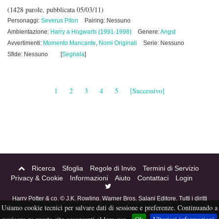
(1428 parole, pubblicata 05/03/11)
Personaggi:
Severus Piton
Pairing: Nessuno
Ambientazione:
Harry a Hogwarts (1991-1998)
Genere:
Angst
Avvertimenti:
Momento Mancante
,
Nomi Originali
Serie: Nessuno
Sfide: Nessuno
[
Segnala
]
1
2
3
4
5
[Successivo]
Ricerca
Sfoglia
Regole di Invio
Termini di Servizio
Privacy & Cookie
Informazioni
Aiuto
Contattaci
Login
Harry Potter & co. © J.K. Rowling, Warner Bros, Salani Editore. Tutti i diritti
Usiamo cookie tecnici per salvare dati di sessione e preferenze. Continuando a
riservati. Acciofanfiction © 2004-2016. Questo sito non è a scopo di lucro,
tutti i materiali in esso contenuti sono stati creati per puro divertimento, e