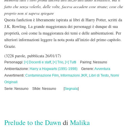
fatto che senza volerlo, delle volte, faceva accadere cose strane; cose che
proprio non si sapeva spiegare
Questa fanfiction è liberamente ispirata ai libri di Harry Potter, scritti da
J.K. Rowling. La grande maggioranza dei personaggi è dunque di sua
proprietà, così come la maggioranza dei temi e delle ambientazioni. Per
ulteriori informazioni leggere la nota posta all'inizio del primo capitolo.
Grazie.
(3228 parole, pubblicata 26/01/17)
Personaggi:
[+] Docenti e staff
,
[+] Trio
,
[+] Tutti
Pairing: Nessuno
Ambientazione:
Harry a Hogwarts (1991-1998)
Genere:
Avventura
Avvertimenti:
Contaminazione Film
,
Informazioni JKR
,
Libri di Testo
,
Nomi
Originali
Serie: Nessuno
Sfide: Nessuno
[
Segnala
]
Prelude to the Dawn
di
Malika