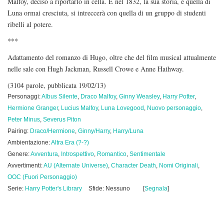
Malfoy, deciso a riportarlo in cella. E nel 1832, la sua storia, e quella di
Luna ormai cresciuta, si intreccerà con quella di un gruppo di studenti
ribelli al potere.
***
Adattamento del romanzo di Hugo, oltre che del film musical attualmente
nelle sale con Hugh Jackman, Russell Crowe e Anne Hathway.
(3104 parole, pubblicata 19/02/13)
Personaggi:
Albus Silente
,
Draco Malfoy
,
Ginny Weasley
,
Harry Potter
,
Hermione Granger
,
Lucius Malfoy
,
Luna Lovegood
,
Nuovo personaggio
,
Peter Minus
,
Severus Piton
Pairing:
Draco/Hermione
,
Ginny/Harry
,
Harry/Luna
Ambientazione:
Altra Era (?-?)
Genere:
Avventura
,
Introspettivo
,
Romantico
,
Sentimentale
Avvertimenti:
AU (Alternate Universe)
,
Character Death
,
Nomi Originali
,
OOC (Fuori Personaggio)
Serie:
Harry Potter's Library
Sfide: Nessuno
[
Segnala
]