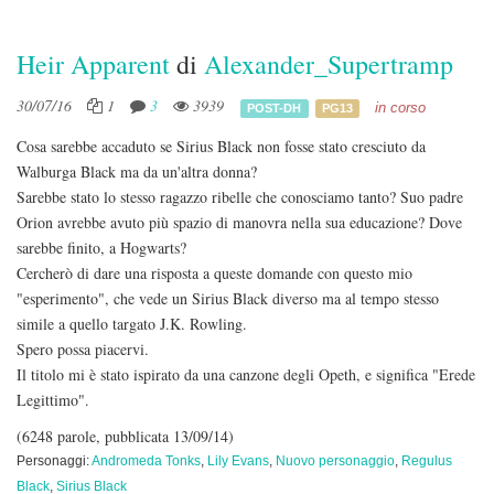
Heir Apparent
di
Alexander_Supertramp
30/07/16
1
3
3939
in corso
POST-DH
PG13
Cosa sarebbe accaduto se Sirius Black non fosse stato cresciuto da
Walburga Black ma da un'altra donna?
Sarebbe stato lo stesso ragazzo ribelle che conosciamo tanto? Suo padre
Orion avrebbe avuto più spazio di manovra nella sua educazione? Dove
sarebbe finito, a Hogwarts?
Cercherò di dare una risposta a queste domande con questo mio
"esperimento", che vede un Sirius Black diverso ma al tempo stesso
simile a quello targato J.K. Rowling.
Spero possa piacervi.
Il titolo mi è stato ispirato da una canzone degli Opeth, e significa "Erede
Legittimo".
(6248 parole, pubblicata 13/09/14)
Personaggi:
Andromeda Tonks
,
Lily Evans
,
Nuovo personaggio
,
Regulus
Black
,
Sirius Black