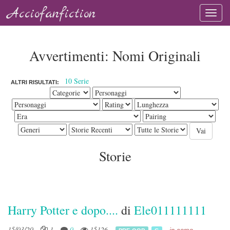
Acciofanfiction
Avvertimenti: Nomi Originali
10 Serie
ALTRI RISULTATI:
Storie
Harry Potter e dopo....
di
Ele011111111
15/03/20
1
0
15126