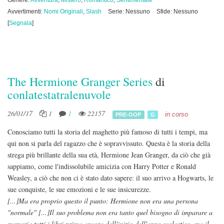
Genere:
Avventura
,
Mistero
,
Romantico
,
Sentimentale
Avvertimenti:
Nomi Originali
,
Slash
Serie: Nessuno
Sfide: Nessuno
[
Segnala
]
The Hermione Granger Series
di
conlatestatralenuvole
26/01/17
1
1
22157
in corso
PRE-OOP
G
Conosciamo tutti la storia del maghetto più famoso di tutti i tempi, ma
qui non si parla del ragazzo che è sopravvissuto. Questa è la storia della
strega più brillante della sua età, Hermione Jean Granger, da ciò che già
sappiamo, come l'indissolubile amicizia con Harry Potter e Ronald
Weasley, a ciò che non ci è stato dato sapere: il suo arrivo a Hogwarts, le
sue conquiste, le sue emozioni e le sue insicurezze.
[...]Ma era proprio questo il punto: Hermione non era una persona
"normale" [...]Il suo problema non era tanto quel bisogno di imparare a
memoria tutti i libri prima ancora dell'inizio dell'anno scolastico, ma il