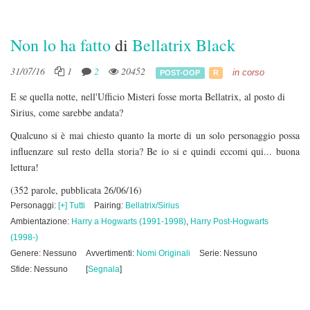
Non lo ha fatto
di
Bellatrix Black
31/07/16
1
2
20452
in corso
POST-OOP
R
E se quella notte, nell'Ufficio Misteri fosse morta Bellatrix, al posto di
Sirius, come sarebbe andata?
Qualcuno si è mai chiesto quanto la morte di un solo personaggio possa
influenzare sul resto della storia? Be io si e quindi eccomi qui... buona
lettura!
(352 parole, pubblicata 26/06/16)
Personaggi:
[+] Tutti
Pairing:
Bellatrix/Sirius
Ambientazione:
Harry a Hogwarts (1991-1998)
,
Harry Post-Hogwarts
(1998-)
Genere: Nessuno
Avvertimenti:
Nomi Originali
Serie: Nessuno
Sfide: Nessuno
[
Segnala
]