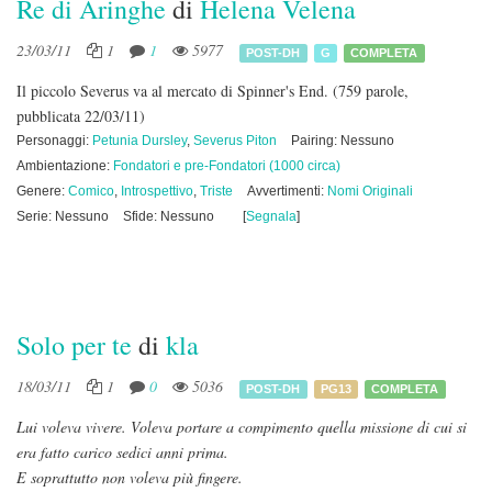
Re di Aringhe
di
Helena Velena
23/03/11
1
1
5977
POST-DH
G
COMPLETA
Il piccolo Severus va al mercato di Spinner's End.
(759 parole,
pubblicata 22/03/11)
Personaggi:
Petunia Dursley
,
Severus Piton
Pairing: Nessuno
Ambientazione:
Fondatori e pre-Fondatori (1000 circa)
Genere:
Comico
,
Introspettivo
,
Triste
Avvertimenti:
Nomi Originali
Serie: Nessuno
Sfide: Nessuno
[
Segnala
]
Solo per te
di
kla
18/03/11
1
0
5036
POST-DH
PG13
COMPLETA
Lui voleva vivere. Voleva portare a compimento quella missione di cui si
era fatto carico sedici anni prima.
E soprattutto non voleva più fingere.