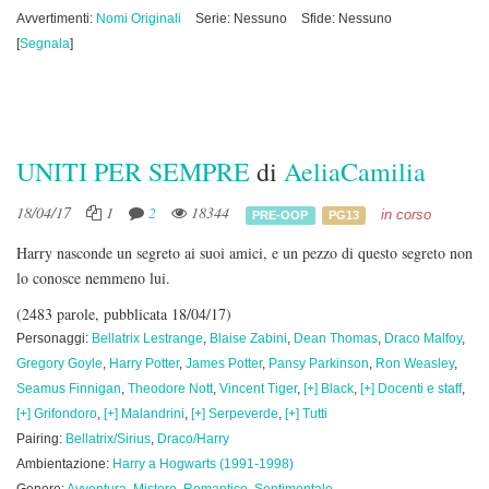
Avvertimenti:
Nomi Originali
Serie: Nessuno
Sfide: Nessuno
[
Segnala
]
UNITI PER SEMPRE
di
AeliaCamilia
18/04/17
1
2
18344
in corso
PRE-OOP
PG13
Harry nasconde un segreto ai suoi amici, e un pezzo di questo segreto non
lo conosce nemmeno lui.
(2483 parole, pubblicata 18/04/17)
Personaggi:
Bellatrix Lestrange
,
Blaise Zabini
,
Dean Thomas
,
Draco Malfoy
,
Gregory Goyle
,
Harry Potter
,
James Potter
,
Pansy Parkinson
,
Ron Weasley
,
Seamus Finnigan
,
Theodore Nott
,
Vincent Tiger
,
[+] Black
,
[+] Docenti e staff
,
[+] Grifondoro
,
[+] Malandrini
,
[+] Serpeverde
,
[+] Tutti
Pairing:
Bellatrix/Sirius
,
Draco/Harry
Ambientazione:
Harry a Hogwarts (1991-1998)