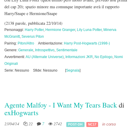
del cap 20); spazio minore ma comunque importante avrà il rapporto
Harry/Snape e Hermione/Snape
(2138 parole, pubblicata 22/10/14)
Personaggi:
Harry Potter
,
Hermione Granger
,
Lily Luna Potter
,
Minerva
McGranitt
,
Severus Piton
Pairing:
Piton/Altro
Ambientazione:
Harry Post-Hogwarts (1998-)
Genere:
Generale
,
Introspettivo
,
Sentimentale
Avvertimenti:
AU (Alternate Universe)
,
Informazioni JKR
,
No Epilogo
,
Nomi
Originali
Serie: Nessuno
Sfide: Nessuno
[
Segnala
]
Agente Malfoy - I Want My Tears Back
di
exHogwarts
23/04/14
22
7
2742
in corso
POST-DH
NC17