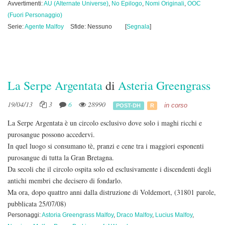
Avvertimenti:
AU (Alternate Universe)
,
No Epilogo
,
Nomi Originali
,
OOC
(Fuori Personaggio)
Serie:
Agente Malfoy
Sfide: Nessuno
[
Segnala
]
La Serpe Argentata
di
Asteria Greengrass
19/04/13
3
6
28990
in corso
POST-DH
R
La Serpe Argentata è un circolo esclusivo dove solo i maghi ricchi e
purosangue possono accedervi.
In quel luogo si consumano tè, pranzi e cene tra i maggiori esponenti
purosangue di tutta la Gran Bretagna.
Da secoli che il circolo ospita solo ed esclusivamente i discendenti degli
antichi membri che decisero di fondarlo.
Ma ora, dopo quattro anni dalla distruzione di Voldemort,
(31801 parole,
pubblicata 25/07/08)
Personaggi:
Astoria Greengrass Malfoy
,
Draco Malfoy
,
Lucius Malfoy
,