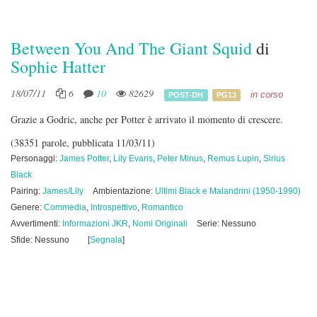
Between You And The Giant Squid
di
Sophie Hatter
18/07/11
6
10
82629
in corso
POST-DH
PG13
Grazie a Godric, anche per Potter è arrivato il momento di crescere.
(38351 parole, pubblicata 11/03/11)
Personaggi:
James Potter
,
Lily Evans
,
Peter Minus
,
Remus Lupin
,
Sirius
Black
Pairing:
James/Lily
Ambientazione:
Ultimi Black e Malandrini (1950-1990)
Genere:
Commedia
,
Introspettivo
,
Romantico
Avvertimenti:
Informazioni JKR
,
Nomi Originali
Serie: Nessuno
Sfide: Nessuno
[
Segnala
]