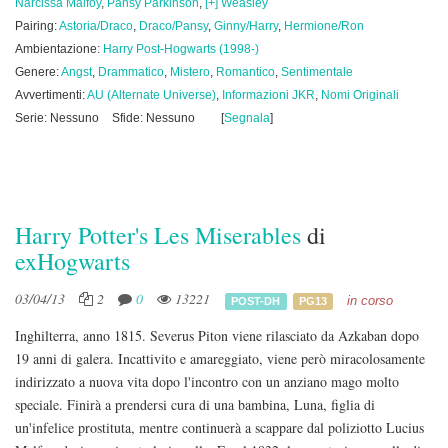
Narcissa Malfoy
,
Pansy Parkinson
,
[+] Weasley
Pairing:
Astoria/Draco
,
Draco/Pansy
,
Ginny/Harry
,
Hermione/Ron
Ambientazione:
Harry Post-Hogwarts (1998-)
Genere:
Angst
,
Drammatico
,
Mistero
,
Romantico
,
Sentimentale
Avvertimenti:
AU (Alternate Universe)
,
Informazioni JKR
,
Nomi Originali
Serie: Nessuno
Sfide: Nessuno
[
Segnala
]
Harry Potter's Les Miserables
di
exHogwarts
03/04/13
2
0
13221
in corso
POST-DH
PG13
Inghilterra, anno 1815. Severus Piton viene rilasciato da Azkaban dopo
19 anni di galera. Incattivito e amareggiato, viene però miracolosamente
indirizzato a nuova vita dopo l'incontro con un anziano mago molto
speciale. Finirà a prendersi cura di una bambina, Luna, figlia di
un'infelice prostituta, mentre continuerà a scappare dal poliziotto Lucius