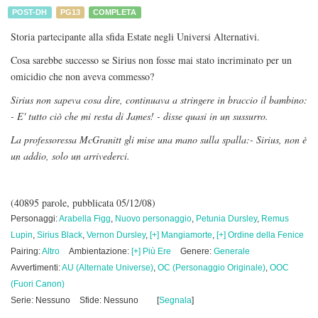
POST-DH
PG13
COMPLETA
Storia partecipante alla sfida Estate negli Universi Alternativi.
Cosa sarebbe successo se Sirius non fosse mai stato incriminato per un
omicidio che non aveva commesso?
Sirius non sapeva cosa dire, continuava a stringere in braccio il bambino:
- E' tutto ciò che mi resta di James! - disse quasi in un sussurro.
La professoressa McGranitt gli mise una mano sulla spalla:- Sirius, non è
un addio, solo un arrivederci.
(40895 parole, pubblicata 05/12/08)
Personaggi:
Arabella Figg
,
Nuovo personaggio
,
Petunia Dursley
,
Remus
Lupin
,
Sirius Black
,
Vernon Dursley
,
[+] Mangiamorte
,
[+] Ordine della Fenice
Pairing:
Altro
Ambientazione:
[+] Più Ere
Genere:
Generale
Avvertimenti:
AU (Alternate Universe)
,
OC (Personaggio Originale)
,
OOC
(Fuori Canon)
Serie: Nessuno
Sfide: Nessuno
[
Segnala
]