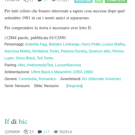
POST-DH
PG
COMPLETA
Per tutti coloro che fossero interessati a sapere cosa successe dopo quel
settembre 1981 in cui i nostri amici si separarono.
Per comprendere la storia è necessario aver letto If.
(12884 parole, pubblicata 01/12/09)
Personaggi:
Arabella Figg
,
Bellatrix Lestrange
,
Harry Potter
,
Lucius Malfoy
,
Narcissa Malfoy
,
Ninfadora Tonks
,
Petunia Dursley
,
Qualcun altro
,
Remus
Lupin
,
Sirius Black
,
Ted Tonks
Pairing:
Altro
,
Andromeda/Ted
,
Lucius/Narcissa
Ambientazione:
Ultimi Black e Malandrini (1950-1990)
Genere:
Commedia
,
Romantico
Avvertimenti:
AU (Alternate Universe)
Serie: Nessuno
Sfide: Nessuno
[
Segnala
]
If
di
bic
22/09/09
23
113
502814