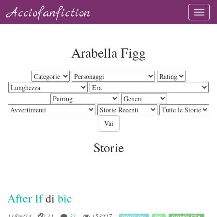
Acciofanfiction
Arabella Figg
Storie
After If
di
bic
11/06/14
11
31
153227