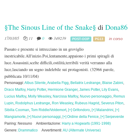
§The Sinous Line of the Snake§
di
Dona86
17/03/05
11
0
349239
in corso
POST-OOP
PG13
Passato e presente si intrecciano in un groviglio
inestricabile.All'inizio.Poi,lentamente,appaiono i primi spiragli di
luce.Assassinii,scelte difficili,ostilità,terribili verità verranno alla
luce,lasciando un segno indelebile sui protagonisti.
(32966 parole,
pubblicata 10/11/04)
Personaggi:
Albus Silente
,
Arabella Figg
,
Bellatrix Lestrange
,
Blaise Zabini
,
Draco Malfoy
,
Harry Potter
,
Hermione Granger
,
James Potter
,
Lily Evans
,
Lucius Malfoy
,
Molly Weasley
,
Narcissa Malfoy
,
Nuovo personaggio
,
Remus
Lupin
,
Rodolphus Lestrange
,
Ron Weasley
,
Rubeus Hagrid
,
Severus Piton
,
Sibilla Cooman
,
Tom Riddle/Voldemort
,
[+] Grifondoro
,
[+] Malandrini
,
[+]
Mangiamorte
,
[+] Nuovi personaggi
,
[+] Ordine della Fenice
,
[+] Serpeverde
Pairing: Nessuno
Ambientazione:
Harry a Hogwarts (1991-1998)
Genere:
Drammatico
Avvertimenti:
AU (Alternate Universe)