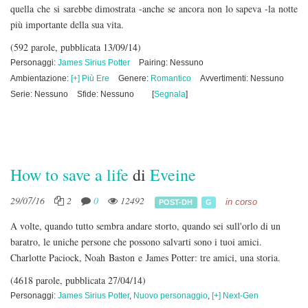
quella che si sarebbe dimostrata -anche se ancora non lo sapeva -la notte
più importante della sua vita.
(592 parole, pubblicata 13/09/14)
Personaggi:
James Sirius Potter
Pairing: Nessuno
Ambientazione:
[+] Più Ere
Genere:
Romantico
Avvertimenti: Nessuno
Serie: Nessuno
Sfide: Nessuno
[
Segnala
]
How to save a life
di
Eveine
29/07/16
2
0
12492
in corso
POST-DH
G
A volte, quando tutto sembra andare storto, quando sei sull'orlo di un
baratro, le uniche persone che possono salvarti sono i tuoi amici.
Charlotte Paciock, Noah Baston e James Potter: tre amici, una storia.
(4618 parole, pubblicata 27/04/14)
Personaggi:
James Sirius Potter
,
Nuovo personaggio
,
[+] Next-Gen