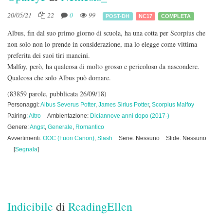
20/05/21
22
0
99
POST-DH
NC17
COMPLETA
Albus, fin dal suo primo giorno di scuola, ha una cotta per Scorpius che
non solo non lo prende in considerazione, ma lo elegge come vittima
preferita dei suoi tiri mancini.
Malfoy, però, ha qualcosa di molto grosso e pericoloso da nascondere.
Qualcosa che solo Albus può domare.
(83859 parole, pubblicata 26/09/18)
Personaggi:
Albus Severus Potter
,
James Sirius Potter
,
Scorpius Malfoy
Pairing:
Altro
Ambientazione:
Diciannove anni dopo (2017-)
Genere:
Angst
,
Generale
,
Romantico
Avvertimenti:
OOC (Fuori Canon)
,
Slash
Serie: Nessuno
Sfide: Nessuno
[
Segnala
]
Indicibile
di
ReadingEllen