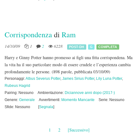
Corrispondenza
di
Ram
14/10/09
1
2
6228
POST-DH
G
COMPLETA
Harry e Ginny Potter hanno promesso ai figli una fitta corrispondena. Ma
la vita ha il suo particolare modo di essere crudele e l’esperienza cambia
profondamente le persone.
(898 parole, pubblicata 03/10/09)
Personaggi:
Albus Severus Potter
,
James Sirius Potter
,
Lily Luna Potter
,
Rubeus Hagrid
Pairing: Nessuno
Ambientazione:
Diciannove anni dopo (2017-)
Genere:
Generale
Avvertimenti:
Momento Mancante
Serie: Nessuno
Sfide: Nessuno
[
Segnala
]
1
2
[Successivo]