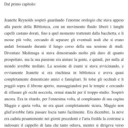
Dal primo capitolo:
Jeanette Reynolds sospirò guardando l'enorme orologio che stava appeso
alla parete della Biblioteca, con un movimento fluido liberò i lunghi
capelli castano dorati, fino a quel momento trattenuti dalla bacchetta, e li
mosse più volte, cercando di separare gli eventuali nodi che si erano
andati formando durante il lungo corso della sua sessione di studi.
Diventare Medimaga si stava dimostrando molto più duro di quanto
prospettato, ma la sua passione era aiutare la gente, e quindi, per nulla al
mondo avrebbe mollato. La sessione di esami si stava avvicinando, e
ovviamente Jeanette si era rinchiusa in biblioteca e aveva quasi
completamente dimenticato amici e famigliari. Si tolse gli occhiali e li
poggiò sopra il librone aperto, massaggiandosi poi le tempie e cercando
di rillasare gli occhi nocciola, ormai stanchi per il troppo studio. Sospirò
ancora. Era in ritardo, per l'ennesima volta, al compleanno di sua cugina
Maggie e queta volta, ne era quasi completamente sicura, Maggie non
gliel'avrebbe fatta passare liscia tanto facilmente. Era dicembre, la neve
era caduta pesantemente nei giorni precedenti e l'aria fredda la costrinse a
indossare il cappello di lana che tanto odiava, mentre si dirigeva verso