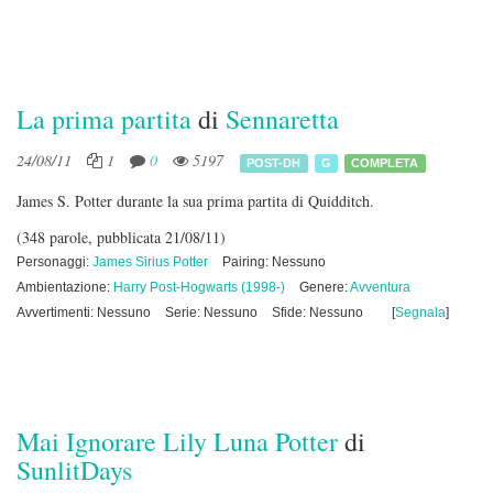
La prima partita
di
Sennaretta
24/08/11
1
0
5197
POST-DH
G
COMPLETA
James S. Potter durante la sua prima partita di Quidditch.
(348 parole, pubblicata 21/08/11)
Personaggi:
James Sirius Potter
Pairing: Nessuno
Ambientazione:
Harry Post-Hogwarts (1998-)
Genere:
Avventura
Avvertimenti: Nessuno
Serie: Nessuno
Sfide: Nessuno
[
Segnala
]
Mai Ignorare Lily Luna Potter
di
SunlitDays