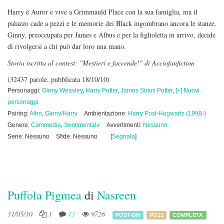
Harry è Auror e vive a Grimmauld Place con la sua famiglia, ma il
palazzo cade a pezzi e le memorie dei Black ingombrano ancora le stanze.
Ginny, preoccupata per James e Albus e per la figlioletta in arrivo, decide
di rivolgersi a chi può dar loro una mano.
Storia iscritta al contest: "Mestieri e faccende!" di Acciofanfiction
(32437 parole, pubblicata 18/10/10)
Personaggi:
Ginny Weasley
,
Harry Potter
,
James Sirius Potter
,
[+] Nuovi
personaggi
Pairing:
Altro
,
Ginny/Harry
Ambientazione:
Harry Post-Hogwarts (1998-)
Genere:
Commedia
,
Sentimentale
Avvertimenti:
Nessuno
Serie: Nessuno
Sfide: Nessuno
[
Segnala
]
Puffola Pigmea
di
Nasreen
31/05/10
1
13
9726
POST-DH
PG13
COMPLETA