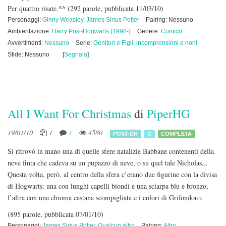
Per quattro risate.^^
(292 parole, pubblicata 11/03/10)
Personaggi:
Ginny Weasley
,
James Sirius Potter
Pairing: Nessuno
Ambientazione:
Harry Post-Hogwarts (1998-)
Genere:
Comico
Avvertimenti:
Nessuno
Serie:
Genitori e Figli: incomprensioni e non!
Sfide: Nessuno
[
Segnala
]
All I Want For Christmas
di
PiperHG
19/01/10
1
1
4580
POST-DH
G
COMPLETA
Si ritrovò in mano una di quelle sfere natalizie Babbane contenenti della
neve finta che cadeva su un pupazzo di neve, o su quel tale Nicholas...
Questa volta, però, al centro della sfera c’erano due figurine con la divisa
di Hogwarts: una con lunghi capelli biondi e una sciarpa blu e bronzo,
l’altra con una chioma castana scompigliata e i colori di Grifondoro.
(895 parole, pubblicata 07/01/10)
Personaggi:
James Sirius Potter
,
Qualcun altro
Pairing:
Altro