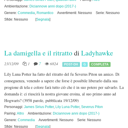
Ambientazione:
Diciannove anni dopo (2017-)
Genere:
Commedia
,
Romantico
Avvertimenti: Nessuno
Serie: Nessuno
Sfide: Nessuno
[
Segnala
]
La damigella e il ritratto
di
Ladyhawke
23/12/09
1
7
6824
POST-DH
G
COMPLETA
Lily Luna Potter ha fatto del ritratto del fu Severus Piton un amico. Di
conseguenza, venendo a sapere che forse è possibile liberarlo dalla sua
progione di tela e colore farà tutto ciò che è in suo potere per salvarlo. La
domanda è: ci riuscirà la nostra giovane eroina, al suo primo anno ad
Hogwarts?
(3958 parole, pubblicata 19/12/09)
Personaggi:
James Sirius Potter
,
Lily Luna Potter
,
Severus Piton
Pairing:
Altro
Ambientazione:
Diciannove anni dopo (2017-)
Genere:
Commedia
Avvertimenti: Nessuno
Serie: Nessuno
Sfide: Nessuno
[
Segnala
]