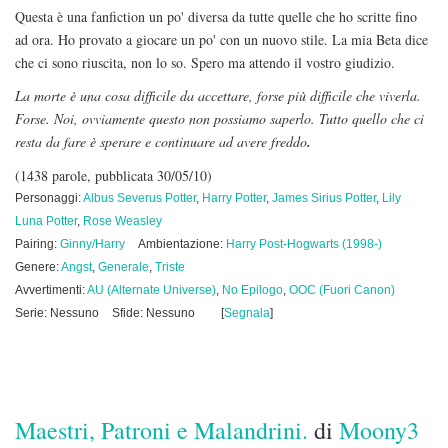
Questa è una fanfiction un po' diversa da tutte quelle che ho scritte fino
ad ora. Ho provato a giocare un po' con un nuovo stile. La mia Beta dice
che ci sono riuscita, non lo so. Spero ma attendo il vostro giudizio.
La morte è una cosa difficile da accettare, forse più difficile che viverla.
Forse. Noi, ovviamente questo non possiamo saperlo. Tutto quello che ci
resta da fare è sperare e continuare ad avere freddo
.
(1438 parole, pubblicata 30/05/10)
Personaggi:
Albus Severus Potter
,
Harry Potter
,
James Sirius Potter
,
Lily
Luna Potter
,
Rose Weasley
Pairing:
Ginny/Harry
Ambientazione:
Harry Post-Hogwarts (1998-)
Genere:
Angst
,
Generale
,
Triste
Avvertimenti:
AU (Alternate Universe)
,
No Epilogo
,
OOC (Fuori Canon)
Serie: Nessuno
Sfide: Nessuno
[
Segnala
]
Maestri, Patroni e Malandrini.
di
Moony3