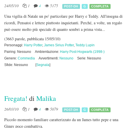
24/05/10
1
4
5175
POST-DH
G
COMPLETA
Una vigilia di Natale un po' particolare per Harry e Teddy. All'insegna di
ricordi, Pensatoi e lettere piuttosto inquietanti. Perché, a volte, un regalo
può essere molto più speciale di quanto sembri a prima vista...
(3663 parole, pubblicata 15/05/10)
Personaggi:
Harry Potter
,
James Sirius Potter
,
Teddy Lupin
Pairing: Nessuno
Ambientazione:
Harry Post-Hogwarts (1998-)
Genere:
Commedia
Avvertimenti:
Nessuno
Serie: Nessuno
Sfide: Nessuno
[
Segnala
]
Fregata!
di
Malika
26/03/10
1
4
5079
POST-DH
G
COMPLETA
Piccolo momento familiare caratterizzato da un James tutto pepe e una
Ginny poco combattiva.