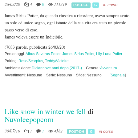
26/03/20
4
0
111319
in corso
POST-CC
G
James Sirius Potter, da quando riusciva a ricordare, aveva sempre avuto
un solo ed unico sogno, ogni istante della sua vita era stato un piccolo
passo verso di esso.
James voleva essere un Indicibile.
(7033 parole, pubblicata 26/03/20)
Personaggi:
Albus Severus Potter
,
James Sirius Potter
,
Lily Luna Potter
Pairing:
Rose/Scorpius
,
Teddy/Victoire
Ambientazione:
Diciannove anni dopo (2017-)
Genere:
Avventura
Avvertimenti: Nessuno
Serie: Nessuno
Sfide: Nessuno
[
Segnala
]
Like snow in winter we fell
di
Nuvoleepopcorn
30/07/16
1
1
4582
in corso
POST-DH
G