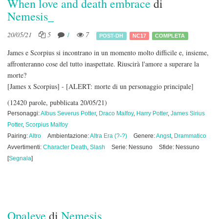
When love and death embrace
di
Nemesis_
20/05/21
5
1
7
POST-DH
NC17
COMPLETA
James e Scorpius si incontrano in un momento molto difficile e, insieme,
affronteranno cose del tutto inaspettate. Riuscirà l'amore a superare la
morte?
[James x Scorpius] - [ALERT: morte di un personaggio principale]
(12420 parole, pubblicata 20/05/21)
Personaggi:
Albus Severus Potter
,
Draco Malfoy
,
Harry Potter
,
James Sirius
Potter
,
Scorpius Malfoy
Pairing:
Altro
Ambientazione:
Altra Era (?-?)
Genere:
Angst
,
Drammatico
Avvertimenti:
Character Death
,
Slash
Serie: Nessuno
Sfide: Nessuno
[
Segnala
]
Opaleye
di
Nemesis_