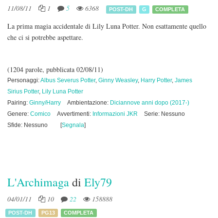
11/08/11
1
5
6368
POST-DH
G
COMPLETA
La prima magia accidentale di Lily Luna Potter. Non esattamente quello
che ci si potrebbe aspettare.
(1204 parole, pubblicata 02/08/11)
Personaggi:
Albus Severus Potter
,
Ginny Weasley
,
Harry Potter
,
James
Sirius Potter
,
Lily Luna Potter
Pairing:
Ginny/Harry
Ambientazione:
Diciannove anni dopo (2017-)
Genere:
Comico
Avvertimenti:
Informazioni JKR
Serie: Nessuno
Sfide: Nessuno
[
Segnala
]
L'Archimaga
di
Ely79
04/01/11
10
22
158888
POST-DH
PG13
COMPLETA