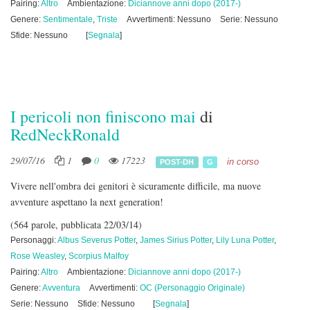
Pairing:
Altro
Ambientazione:
Diciannove anni dopo (2017-)
Genere:
Sentimentale
,
Triste
Avvertimenti: Nessuno
Serie: Nessuno
Sfide: Nessuno
[
Segnala
]
I pericoli non finiscono mai
di
RedNeckRonald
29/07/16
1
0
17223
in corso
POST-DH
G
Vivere nell'ombra dei genitori è sicuramente difficile, ma nuove
avventure aspettano la next generation!
(564 parole, pubblicata 22/03/14)
Personaggi:
Albus Severus Potter
,
James Sirius Potter
,
Lily Luna Potter
,
Rose Weasley
,
Scorpius Malfoy
Pairing:
Altro
Ambientazione:
Diciannove anni dopo (2017-)
Genere:
Avventura
Avvertimenti:
OC (Personaggio Originale)
Serie: Nessuno
Sfide: Nessuno
[
Segnala
]