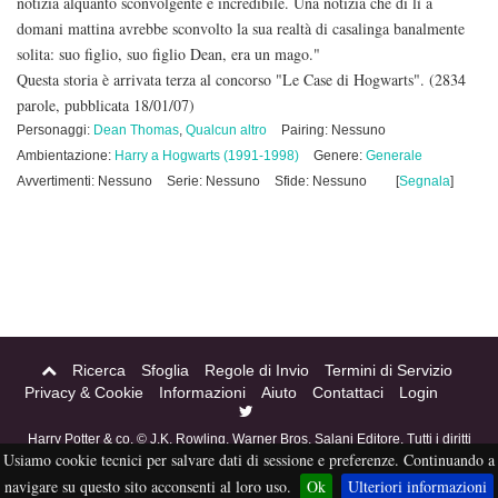
notizia alquanto sconvolgente e incredibile. Una notizia che di lì a
domani mattina avrebbe sconvolto la sua realtà di casalinga banalmente
solita: suo figlio, suo figlio Dean, era un mago."
Questa storia è arrivata terza al concorso "Le Case di Hogwarts".
(2834
parole, pubblicata 18/01/07)
Personaggi:
Dean Thomas
,
Qualcun altro
Pairing: Nessuno
Ambientazione:
Harry a Hogwarts (1991-1998)
Genere:
Generale
Avvertimenti: Nessuno
Serie: Nessuno
Sfide: Nessuno
[
Segnala
]
Ricerca
Sfoglia
Regole di Invio
Termini di Servizio
Privacy & Cookie
Informazioni
Aiuto
Contattaci
Login
Harry Potter & co. © J.K. Rowling, Warner Bros, Salani Editore. Tutti i diritti
Usiamo cookie tecnici per salvare dati di sessione e preferenze. Continuando a
riservati. Acciofanfiction © 2004-2016. Questo sito non è a scopo di lucro,
tutti i materiali in esso contenuti sono stati creati per puro divertimento, e
navigare su questo sito acconsenti al loro uso.
Ok
Ulteriori informazioni
sono proprietà dei rispettivi autori, non pubblicabili altrove senza esplicito