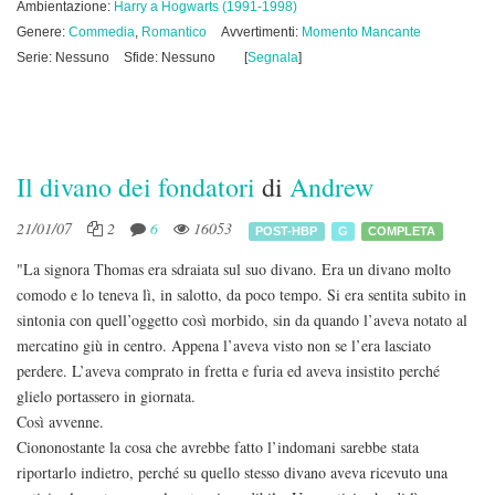
Ambientazione:
Harry a Hogwarts (1991-1998)
Genere:
Commedia
,
Romantico
Avvertimenti:
Momento Mancante
Serie: Nessuno
Sfide: Nessuno
[
Segnala
]
Il divano dei fondatori
di
Andrew
21/01/07
2
6
16053
POST-HBP
G
COMPLETA
"La signora Thomas era sdraiata sul suo divano. Era un divano molto
comodo e lo teneva lì, in salotto, da poco tempo. Si era sentita subito in
sintonia con quell’oggetto così morbido, sin da quando l’aveva notato al
mercatino giù in centro. Appena l’aveva visto non se l’era lasciato
perdere. L’aveva comprato in fretta e furia ed aveva insistito perché
glielo portassero in giornata.
Così avvenne.
Ciononostante la cosa che avrebbe fatto l’indomani sarebbe stata
riportarlo indietro, perché su quello stesso divano aveva ricevuto una