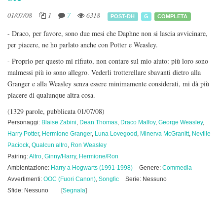
01/07/08
1
7
6318
POST-DH
G
COMPLETA
- Draco, per favore, sono due mesi che Daphne non si lascia avvicinare,
per piacere, ne ho parlato anche con Potter e Weasley.
- Proprio per questo mi rifiuto, non contare sul mio aiuto: più loro sono
malmessi più io sono allegro. Vederli trotterellare sbavanti dietro alla
Granger e alla Weasley senza essere minimamente considerati, mi dà più
piacere di qualunque altra cosa.
(1329 parole, pubblicata 01/07/08)
Personaggi:
Blaise Zabini
,
Dean Thomas
,
Draco Malfoy
,
George Weasley
,
Harry Potter
,
Hermione Granger
,
Luna Lovegood
,
Minerva McGranitt
,
Neville
Paciock
,
Qualcun altro
,
Ron Weasley
Pairing:
Altro
,
Ginny/Harry
,
Hermione/Ron
Ambientazione:
Harry a Hogwarts (1991-1998)
Genere:
Commedia
Avvertimenti:
OOC (Fuori Canon)
,
Songfic
Serie: Nessuno
Sfide: Nessuno
[
Segnala
]