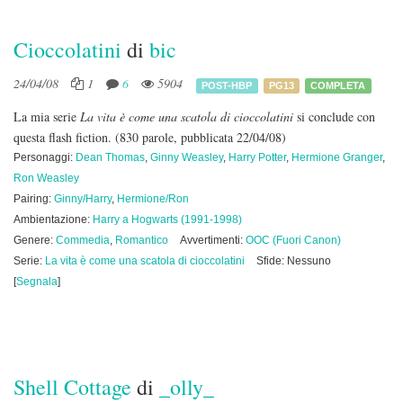
Cioccolatini
di
bic
24/04/08
1
6
5904
POST-HBP
PG13
COMPLETA
La mia serie
La vita è come una scatola di cioccolatini
si conclude con
questa flash fiction.
(830 parole, pubblicata 22/04/08)
Personaggi:
Dean Thomas
,
Ginny Weasley
,
Harry Potter
,
Hermione Granger
,
Ron Weasley
Pairing:
Ginny/Harry
,
Hermione/Ron
Ambientazione:
Harry a Hogwarts (1991-1998)
Genere:
Commedia
,
Romantico
Avvertimenti:
OOC (Fuori Canon)
Serie:
La vita è come una scatola di cioccolatini
Sfide: Nessuno
[
Segnala
]
Shell Cottage
di
_olly_