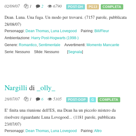
02/09/07
1
2
6790
POST-DH
PG13
COMPLETA
Dean. Luna. Una fuga. Un modo per trovarsi.
(7157 parole, pubblicata
28/08/07)
Personaggi:
Dean Thomas
,
Luna Lovegood
Pairing:
Bill/Fleur
Ambientazione:
Harry Post-Hogwarts (1998-)
Genere:
Romantico
,
Sentimentale
Avvertimenti:
Momento Mancante
Serie: Nessuno
Sfide: Nessuno
[
Segnala
]
Nargilli
di
_olly_
28/07/07
1
6
5105
POST-OOP
G
COMPLETA
E' finita una riunione dell'ES, ma Dean ha un piccolo mistero da
risolvere riguardante Luna Lovegood...
(1181 parole, pubblicata
23/07/07)
Personaggi:
Dean Thomas
,
Luna Lovegood
Pairing:
Altro