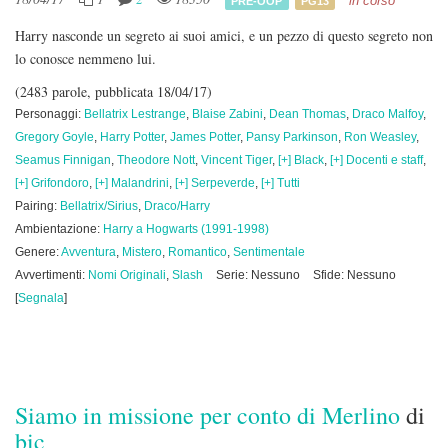
in corso
PRE-OOP
PG13
Harry nasconde un segreto ai suoi amici, e un pezzo di questo segreto non
lo conosce nemmeno lui.
(2483 parole, pubblicata 18/04/17)
Personaggi:
Bellatrix Lestrange
,
Blaise Zabini
,
Dean Thomas
,
Draco Malfoy
,
Gregory Goyle
,
Harry Potter
,
James Potter
,
Pansy Parkinson
,
Ron Weasley
,
Seamus Finnigan
,
Theodore Nott
,
Vincent Tiger
,
[+] Black
,
[+] Docenti e staff
,
[+] Grifondoro
,
[+] Malandrini
,
[+] Serpeverde
,
[+] Tutti
Pairing:
Bellatrix/Sirius
,
Draco/Harry
Ambientazione:
Harry a Hogwarts (1991-1998)
Genere:
Avventura
,
Mistero
,
Romantico
,
Sentimentale
Avvertimenti:
Nomi Originali
,
Slash
Serie: Nessuno
Sfide: Nessuno
[
Segnala
]
Siamo in missione per conto di Merlino
di
bic