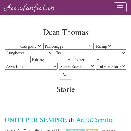
Acciofanfiction
Dean Thomas
Storie
UNITI PER SEMPRE
di
AeliaCamilia
18/04/17
1
2
18350