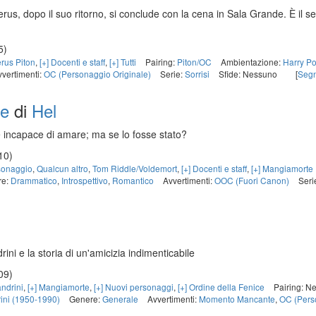
erus, dopo il suo ritorno, si conclude con la cena in Sala Grande. È il s
5)
rus Piton
,
[+] Docenti e staff
,
[+] Tutti
Pairing:
Piton/OC
Ambientazione:
Harry Po
vvertimenti:
OC (Personaggio Originale)
Serie:
Sorrisi
Sfide: Nessuno
[
Seg
re
di
Hel
 incapace di amare; ma se lo fosse stato?
10)
sonaggio
,
Qualcun altro
,
Tom Riddle/Voldemort
,
[+] Docenti e staff
,
[+] Mangiamorte
re:
Drammatico
,
Introspettivo
,
Romantico
Avvertimenti:
OOC (Fuori Canon)
Seri
ni e la storia di un'amicizia indimenticabile
09)
andrini
,
[+] Mangiamorte
,
[+] Nuovi personaggi
,
[+] Ordine della Fenice
Pairing: N
rini (1950-1990)
Genere:
Generale
Avvertimenti:
Momento Mancante
,
OC (Pers