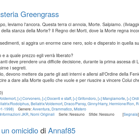
steria Greengrass
po, leviamo l'ancora. Questa terra ci annoia, Morte. Salpiamo. (Ilviagg
o della stanza della Morte? Il Regno dei Morti, dove la Morte regna incon
sedimenti, si aggira un enorme cane nero, solo e disperato in quella su
to e a quale prezzo egli verrà liberato?
ti deve prendere una difficile decisione, durante la prima ascesa di L
irne i segreti.
o, devono mettere da parte gli asti interni e allersi all'Ordine della Feni
scire a dare alla Morte quello che vuole e per riuscire a vincere Colui
0)
Voldemort
,
[+] Corvonero
,
[+] Docenti e staff
,
[+] Grifondoro
,
[+] Mangiamorte
,
[+] Ord
llatrix/Rodolphus
,
Bellatrix/Voldemort
,
Draco/Pansy
,
Ginny/Harry
,
Hermione/Ron
,
R
91-1998)
Genere:
Avventura
,
Drammatico
,
Mistero
Informazioni JKR
,
Nomi Originali
Serie: Nessuno
Sfide: Nessuno
[
Segnala
]
 un omicidio
di
Annaf85