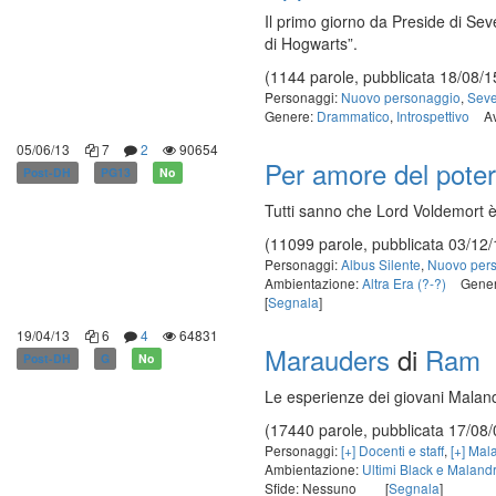
Il primo giorno da Preside di Sev
di Hogwarts”.
(1144 parole, pubblicata 18/08/1
Personaggi:
Nuovo personaggio
,
Seve
Genere:
Drammatico
,
Introspettivo
A
05/06/13
7
2
90654
Per amore del pote
Post-DH
PG13
No
Tutti sanno che Lord Voldemort è
(11099 parole, pubblicata 03/12/
Personaggi:
Albus Silente
,
Nuovo per
Ambientazione:
Altra Era (?-?)
Gene
[
Segnala
]
19/04/13
6
4
64831
Marauders
di
Ram
Post-DH
G
No
Le esperienze dei giovani Malandri
(17440 parole, pubblicata 17/08/
Personaggi:
[+] Docenti e staff
,
[+] Mal
Ambientazione:
Ultimi Black e Maland
Sfide: Nessuno
[
Segnala
]