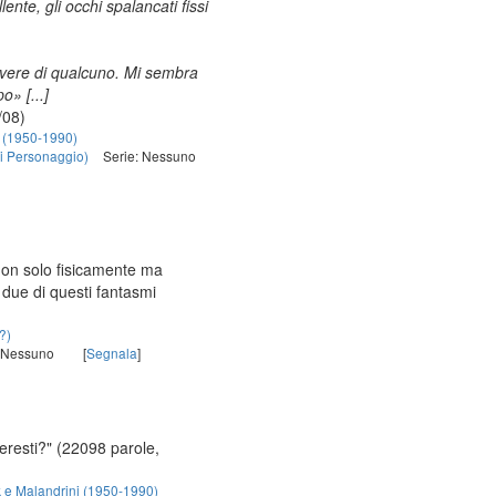
lente, gli occhi spalancati fissi
avere di qualcuno. Mi sembra
o» [...]
/08)
i (1950-1990)
i Personaggio)
Serie: Nessuno
non solo fisicamente ma
 due di questi fantasmi
?)
: Nessuno
[
Segnala
]
ieresti?"
(22098 parole,
k e Malandrini (1950-1990)