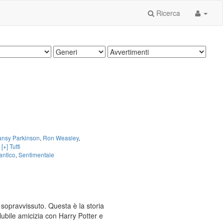
Ricerca
ansy Parkinson
,
Ron Weasley
,
,
[+] Tutti
ntico
,
Sentimentale
 sopravvissuto. Questa è la storia
lubile amicizia con Harry Potter e