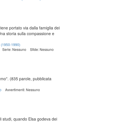
iene portato via dalla famiglia dei
 Una storia sulla compassione e
i (1950-1990)
Serie: Nessuno
Sfide: Nessuno
remo".
(835 parole, pubblicata
o
Avvertimenti: Nessuno
di studi, quando Elsa godeva dei