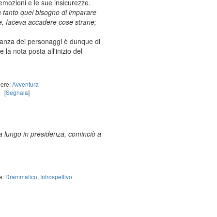
emozioni e le sue insicurezze.
a tanto quel bisogno di imparare
olte, faceva accadere cose strane;
ioranza dei personaggi è dunque di
la nota posta all'inizio del
ere:
Avventura
[
Segnala
]
o a lungo in presidenza, cominciò a
e:
Drammatico
,
Introspettivo