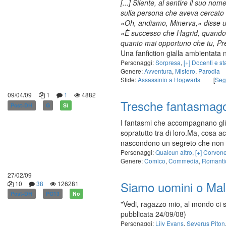
[...] Silente, al sentire il suo no
sulla persona che aveva cercato in
«Oh, andiamo, Minerva,» disse un
«È successo che Hagrid, quando h
quanto mai opportuno che tu, Pres
Una fanfiction gialla ambientata 
Personaggi:
Sorpresa
,
[+] Docenti e sta
Genere:
Avventura
,
Mistero
,
Parodia
Sfide:
Assassinio a Hogwarts
[
Seg
09/04/09
1
1
4882
Tresche fantasmago
Post-DH
G
Sì
I fantasmi che accompagnano gli 
sopratutto tra di loro.Ma, cosa a
nascondono un segreto che non vo
Personaggi:
Qualcun altro
,
[+] Corvon
Genere:
Comico
,
Commedia
,
Romanti
27/02/09
Siamo uomini o Mal
10
38
126281
Post-DH
PG13
No
"Vedi, ragazzo mio, al mondo ci s
pubblicata 24/09/08)
Personaggi:
Lily Evans
,
Severus Piton