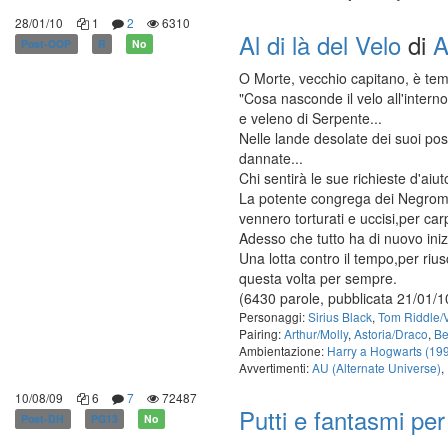
28/01/10
1
2
6310
Al di là del Velo
di
A
Post-OOP
R
No
O Morte, vecchio capitano, è tem
"Cosa nasconde il velo all'intern
e veleno di Serpente...
Nelle lande desolate dei suoi pos
dannate...
Chi sentirà le sue richieste d'aiu
La potente congrega dei Negroman
vennero torturati e uccisi,per carp
Adesso che tutto ha di nuovo inizi
Una lotta contro il tempo,per riu
questa volta per sempre.
(6430 parole, pubblicata 21/01/1
Personaggi:
Sirius Black
,
Tom Riddle/
Pairing:
Arthur/Molly
,
Astoria/Draco
,
Be
Ambientazione:
Harry a Hogwarts (19
Avvertimenti:
AU (Alternate Universe)
,
10/08/09
6
7
72487
Putti e fantasmi per
Post-DH
PG13
No