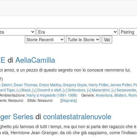
RE
di
AeliaCamilia
oi amici, e un pezzo di questo segreto non lo conosce nemmeno lui.
7)
e Zabini
,
Dean Thomas
,
Draco Malfoy
,
Gregory Goyle
,
Harry Potter
,
James Potter
,
P
ent Tiger
,
[+] Black
,
[+] Docenti e staff
,
[+] Grifondoro
,
[+] Malandrini
,
[+] Serpeverde
Ambientazione:
Harry a Hogwarts (1991-1998)
Genere:
Avventura
,
Mistero
,
Roma
erie: Nessuno
Sfide: Nessuno
[
Segnala
]
ger Series
di
conlatestatralenuvole
ghetto più famoso di tutti i tempi, ma qui non si parla del ragazzo che è
sua età, Hermione Jean Granger, da ciò che già sappiamo, come l'indisso