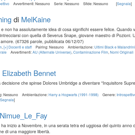
pettivo
Avvertimenti: Nessuno
Serie: Nessuno
Sfide: Nessuno
[
Segnala
]
hing
di
MelKaine
i e non ha assolutamente idea di cosa significhi essere felice. Quando v
ad intrecciarsi con quella di Severus Snape, giovane maestro di Pozioni.
 è amore.
(67326 parole, pubblicata 06/12/07)
on
,
[+] Docenti e staff
Pairing: Nessuno
Ambientazione:
Ultimi Black e Malandrin
rale
Avvertimenti:
AU (Alternate Universe)
,
Contaminazione Film
,
Nomi Originali
i
Elizabeth Bennet
a decisione che spinse Dolores Umbridge a diventare "Inquisitore Sup
ng: Nessuno
Ambientazione:
Harry a Hogwarts (1991-1998)
Genere:
Introspettiv
Segnala
]
Nimue_Le_Fay
eb ha inizio a Novembre, in una serata tetra ed uggiosa del quinto anno 
che di una maggiore libertà.