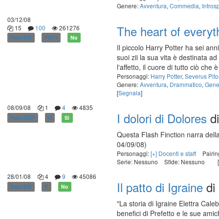
Genere:
Avventura
,
Commedia
,
Intros
03/12/08
The heart of everyt
15
100
261276
Post-DH
PG13
No
Il piccolo Harry Potter ha sei ann
suoi zii la sua vita è destinata 
l'affetto, il cuore di tutto ciò che
Personaggi:
Harry Potter
,
Severus Pit
Genere:
Avventura
,
Drammatico
,
Gene
[
Segnala
]
08/09/08
1
4
4835
I dolori di Dolores
d
Post-OOP
G
Sì
Questa Flash Finction narra dell
04/09/08)
Personaggi:
[+] Docenti e staff
Pairi
Serie: Nessuno
Sfide: Nessuno
[
28/01/08
4
9
45086
Il patto di Igraine
di
Post-DH
R
No
"La storia di Igraine Elettra Cal
benefici di Prefetto e le sue ami