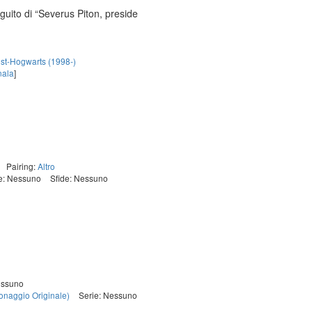
eguito di “Severus Piton, preside
st-Hogwarts (1998-)
nala
]
Pairing:
Altro
e: Nessuno
Sfide: Nessuno
essuno
onaggio Originale)
Serie: Nessuno