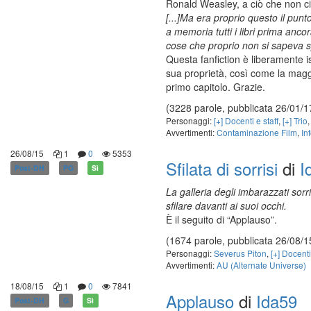
Ronald Weasley, a ciò che non ci 
[...]Ma era proprio questo il pu
a memoria tutti i libri prima anco
cose che proprio non si sapeva 
Questa fanfiction è liberamente i
sua proprietà, così come la maggio
primo capitolo. Grazie.
(3228 parole, pubblicata 26/01/1
Personaggi:
[+] Docenti e staff
,
[+] Trio
Avvertimenti:
Contaminazione Film
,
In
26/08/15
1
0
5353
Sfilata di sorrisi
di
I
Post-DH
PG
Sì
La galleria degli imbarazzati sorr
sfilare davanti ai suoi occhi.
È il seguito di “Applauso”.
(1674 parole, pubblicata 26/08/1
Personaggi:
Severus Piton
,
[+] Docenti
Avvertimenti:
AU (Alternate Universe)
18/08/15
1
0
7841
Applauso
di
Ida59
Post-DH
G
Sì