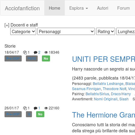
Acciofanfiction
Home
Esplora
Autori
Forum
[+] Docenti e staff
Storie
18/04/17
1
2
18346
UNITI PER SEMP
Pre-OOP
PG13
No
Harry nasconde un segreto ai su
(2483 parole, pubblicata 18/04/1
Personaggi:
Bellatrix Lestrange
,
Blais
Seamus Finnigan
,
Theodore Nott
,
Vinc
Pairing:
Bellatrix/Sirius
,
Draco/Harry
Avvertimenti:
Nomi Originali
,
Slash
S
26/01/17
1
1
22160
The Hermione Gran
Pre-OOP
G
No
Conosciamo tutti la storia del ma
della strega più brillante della 