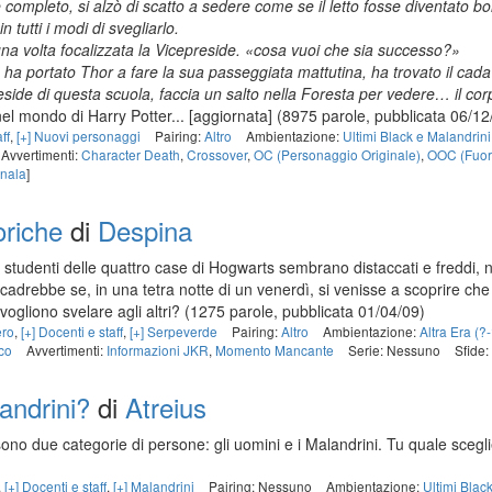
me completo, si alzò di scatto a sedere come se il letto fosse diventato bol
 tutti i modi di svegliarlo.
a volta focalizzata la Vicepreside. «cosa vuoi che sia successo?»
a portato Thor a fare la sua passeggiata mattutina, ha trovato il cad
ide di questa scuola, faccia un salto nella Foresta per vedere… il corp
nel mondo di Harry Potter... [aggiornata]
(8975 parole, pubblicata 06/12
ff
,
[+] Nuovi personaggi
Pairing:
Altro
Ambientazione:
Ultimi Black e Malandrin
Avvertimenti:
Character Death
,
Crossover
,
OC (Personaggio Originale)
,
OOC (Fuor
nala
]
riche
di
Despina
studenti delle quattro case di Hogwarts sembrano distaccati e freddi, 
ccadrebbe se, in una tetra notte di un venerdì, si venisse a scoprire che
gliono svelare agli altri?
(1275 parole, pubblicata 01/04/09)
ero
,
[+] Docenti e staff
,
[+] Serpeverde
Pairing:
Altro
Ambientazione:
Altra Era (?-
co
Avvertimenti:
Informazioni JKR
,
Momento Mancante
Serie: Nessuno
Sfide
andrini?
di
Atreius
ono due categorie di persone: gli uomini e i Malandrini. Tu quale scegl
,
[+] Docenti e staff
,
[+] Malandrini
Pairing: Nessuno
Ambientazione:
Ultimi Blac