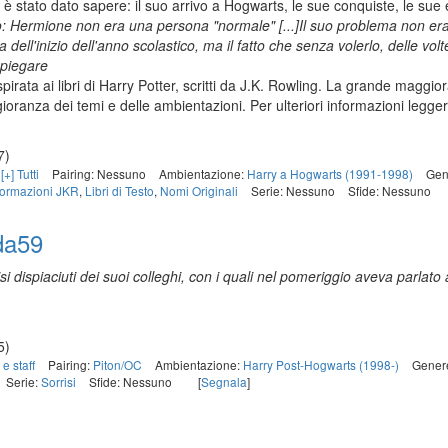
è stato dato sapere: il suo arrivo a Hogwarts, le sue conquiste, le sue 
nto: Hermione non era una persona "normale" [...]Il suo problema non er
ra dell'inizio dell'anno scolastico, ma il fatto che senza volerlo, delle v
spiegare
spirata ai libri di Harry Potter, scritti da J.K. Rowling. La grande magg
ranza dei temi e delle ambientazioni. Per ulteriori informazioni leggere 
7)
,
[+] Tutti
Pairing: Nessuno
Ambientazione:
Harry a Hogwarts (1991-1998)
Gen
formazioni JKR
,
Libri di Testo
,
Nomi Originali
Serie: Nessuno
Sfide: Nessuno
da59
isi dispiaciuti dei suoi colleghi, con i quali nel pomeriggio aveva parlat
5)
 e staff
Pairing:
Piton/OC
Ambientazione:
Harry Post-Hogwarts (1998-)
Gener
Serie:
Sorrisi
Sfide: Nessuno
[
Segnala
]