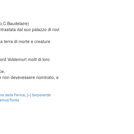
io,C.Baudelaire)
trastata dal suo palazzo di rovi
a terra di morte e creature
ord Voldemort molti di loro
ce.
 che non devevessere nominato, e
ine della Fenice
,
[+] Serpeverde
emus/Tonks