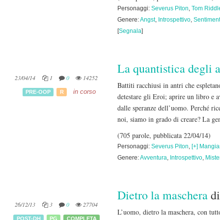
Personaggi:
Severus Piton
,
Tom Riddl
Genere:
Angst
,
Introspettivo
,
Sentiment
[
Segnala
]
La quantistica degli 
23/04/14
1
0
14252
Battiti racchiusi in antri che espleta
in corso
PRE-OOP
R
detestare gli Eroi; aprire un libro e
dalle speranze dell’uomo. Perché rice
noi, siamo in grado di creare? La gent
(705 parole, pubblicata 22/04/14)
Personaggi:
Severus Piton
,
[+] Mangi
Genere:
Avventura
,
Introspettivo
,
Miste
Dietro la maschera
d
26/12/13
3
0
27704
L’uomo, dietro la maschera, con tutt
POST-DH
PG
COMPLETA