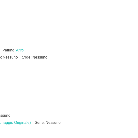
Pairing:
Altro
e: Nessuno
Sfide: Nessuno
essuno
onaggio Originale)
Serie: Nessuno