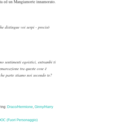
rata ed un Mangiamorte innamorato.
he distingue voi serpi - precisò
o sentimenti egoistici, entrambi ti
emarcazione tra queste cose è
che parte stiamo noi secondo te?
ring:
Draco/Hermione
,
Ginny/Harry
OC (Fuori Personaggio)