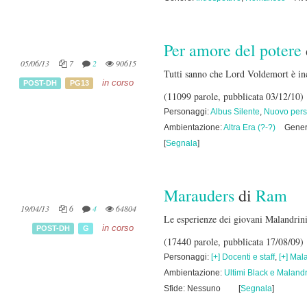
Per amore del potere
05/06/13
7
2
90615
Tutti sanno che Lord Voldemort è inc
in corso
POST-DH
PG13
(11099 parole, pubblicata 03/12/10)
Personaggi:
Albus Silente
,
Nuovo per
Ambientazione:
Altra Era (?-?)
Gene
[
Segnala
]
Marauders
di
Ram
19/04/13
6
4
64804
Le esperienze dei giovani Malandrini 
in corso
POST-DH
G
(17440 parole, pubblicata 17/08/09)
Personaggi:
[+] Docenti e staff
,
[+] Mal
Ambientazione:
Ultimi Black e Maland
Sfide: Nessuno
[
Segnala
]