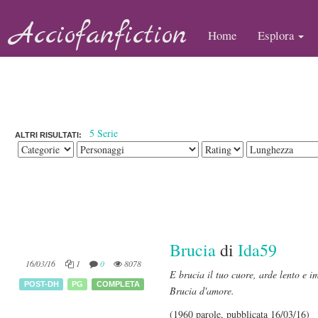
Acciofanfiction
Home
Esplora
5 Serie
ALTRI RISULTATI:
Brucia
di
Ida59
16/03/16
1
0
8078
E brucia il tuo cuore, arde lento e 
POST-DH
PG
COMPLETA
Brucia d'amore.
(1960 parole, pubblicata 16/03/16)