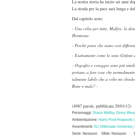
La nostra storia ha inizio sei anni 
La strada per la pace sarà lunga e dolo
Dal capitolo sesto:
- Una volta per tutte, Malfoy, la dot
Hermione.
- Perché pensi che siano così differen
- Esattamente come lo sono Grifoni e S
- Orgoglio e coraggio sono più simili
portano a fare cose che normalmente
talmente labile che a volte mi chiedo 
Bene o male? -
(4987 parole, pubblicata 29/01/12)
Personaggi:
Draco Malfoy
,
Ginny Weas
Ambientazione:
Harry Post-Hogwarts 
Avvertimenti:
AU (Alternate Universe)
,
Serie: Nessuno
Sfide: Nessuno
[