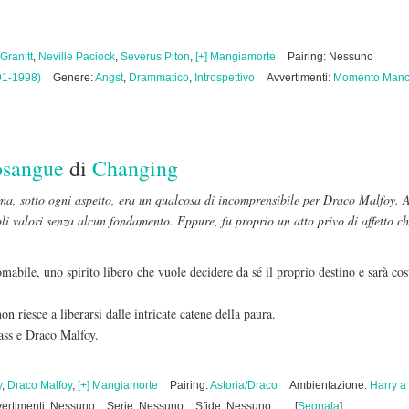
Granitt
,
Neville Paciock
,
Severus Piton
,
[+] Mangiamorte
Pairing: Nessuno
91-1998)
Genere:
Angst
,
Drammatico
,
Introspettivo
Avvertimenti:
Momento Manc
osangue
di
Changing
a, sotto ogni aspetto, era un qualcosa di incomprensibile per Draco Malfoy. A
coli valori senza alcun fondamento. Eppure, fu proprio un atto privo di affetto c
mabile, uno spirito libero che vuole decidere da sé il proprio destino e sarà cost
on riesce a liberarsi dalle intricate catene della paura.
rass e Draco Malfoy.
y
,
Draco Malfoy
,
[+] Mangiamorte
Pairing:
Astoria/Draco
Ambientazione:
Harry a
ertimenti: Nessuno
Serie: Nessuno
Sfide: Nessuno
[
Segnala
]