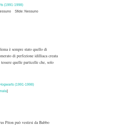
ts (1991-1998)
Nessuno
Sfide: Nessuno
oblema è sempre stato quello di
merato di perfezione idilliaca creata
essere quelle particelle che, solo
 Hogwarts (1991-1998)
nala
]
rus Piton può vestirsi da Babbo