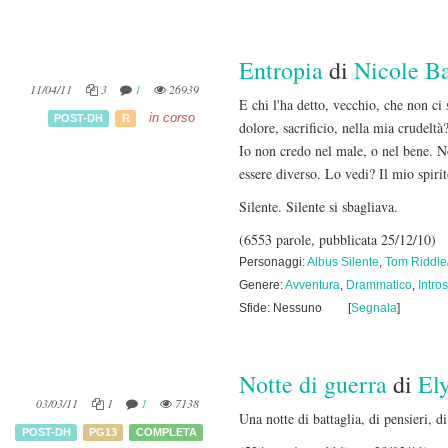
Entropia
di
Nicole B
11/04/11
3
1
26939
E chi l'ha detto, vecchio, che non ci 
in corso
POST-DH
R
dolore, sacrificio, nella mia crudeltà
Io non credo nel male, o nel bene. No
essere diverso. Lo vedi? Il mio spiri
Silente. Silente si sbagliava.
(6553 parole, pubblicata 25/12/10)
Personaggi:
Albus Silente
,
Tom Riddle
Genere:
Avventura
,
Drammatico
,
Intro
Sfide: Nessuno
[
Segnala
]
Notte di guerra
di
El
03/03/11
1
1
7138
Una notte di battaglia, di pensieri, 
POST-DH
PG13
COMPLETA