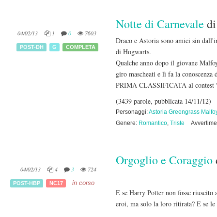
Notte di Carnevale
d
04/02/13
1
0
7603
Draco e Astoria sono amici sin dall'i
POST-DH
G
COMPLETA
di Hogwarts.
Qualche anno dopo il giovane Malfoy 
giro mascheati e lì fa la conoscenza 
PRIMA CLASSIFICATA al contest "M
(3439 parole, pubblicata 14/11/12)
Personaggi:
Astoria Greengrass Malfo
Genere:
Romantico
,
Triste
Avvertime
Orgoglio e Coraggio
04/02/13
4
3
724
in corso
POST-HBP
NC17
E se Harry Potter non fosse riuscito 
eroi, ma solo la loro ritirata? E se le