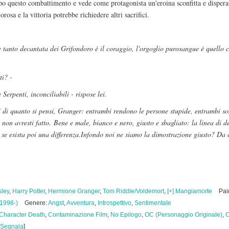
dopo questo combattimento e vede come protagonista un'eroina sconfitta e dispe
rosa e la vittoria potrebbe richiedere altri sacrifici.
e tanto decantata dei Grifondoro è il coraggio, l'orgoglio purosangue è quello c
ti? -
erpenti, inconciliabili - rispose lei.
 di quanto si pensi, Granger: entrambi rendono le persone stupide, entrambi son
 non avresti fatto.
Bene e male, bianco e nero, giusto e sbagliato: la linea di d
se esista poi una differenza.
Infondo noi ne siamo la dimostrazione giusto? Da 
ley
,
Harry Potter
,
Hermione Granger
,
Tom Riddle/Voldemort
,
[+] Mangiamorte
Pai
(1998-)
Genere:
Angst
,
Avventura
,
Introspettivo
,
Sentimentale
Character Death
,
Contaminazione Film
,
No Epilogo
,
OC (Personaggio Originale)
,
O
Segnala
]