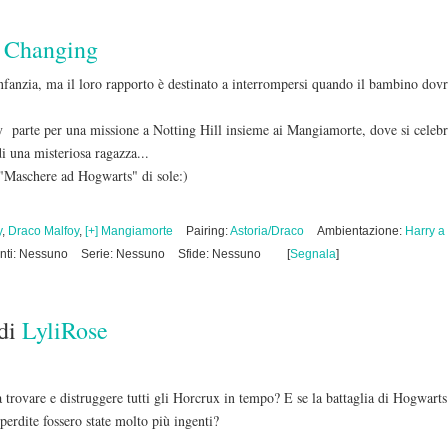
i
Changing
nfanzia, ma il loro rapporto è destinato a interrompersi quando il bambino dovrà
parte per una missione a Notting Hill insieme ai Mangiamorte, dove si celebra
di una misteriosa ragazza...
aschere ad Hogwarts" di sole:)
y
,
Draco Malfoy
,
[+] Mangiamorte
Pairing:
Astoria/Draco
Ambientazione:
Harry a
nti: Nessuno
Serie: Nessuno
Sfide: Nessuno
[
Segnala
]
di
LyliRose
a trovare e distruggere tutti gli Horcrux in tempo? E se la battaglia di Hogwarts 
 perdite fossero state molto più ingenti?