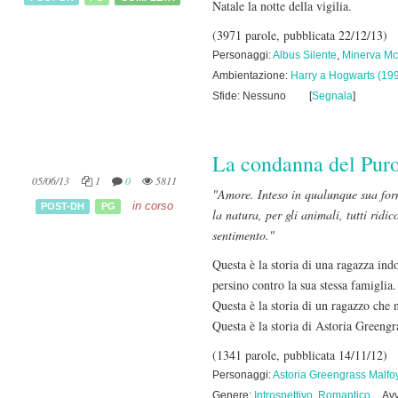
Natale la notte della vigilia.
(3971 parole, pubblicata 22/12/13)
Personaggi:
Albus Silente
,
Minerva Mc
Ambientazione:
Harry a Hogwarts (19
Sfide: Nessuno
[
Segnala
]
La condanna del Pur
05/06/13
1
0
5811
"Amore. Inteso in qualunque sua form
in corso
POST-DH
PG
la natura, per gli animali, tutti ridi
sentimento."
Questa è la storia di una ragazza indo
persino contro la sua stessa famiglia.
Questa è la storia di un ragazzo che n
Questa è la storia di Astoria Greeng
(1341 parole, pubblicata 14/11/12)
Personaggi:
Astoria Greengrass Malfo
Genere:
Introspettivo
,
Romantico
Avv