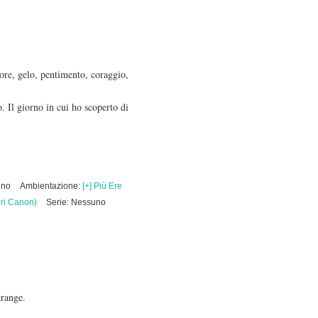
alore, gelo, pentimento, coraggio,
. Il giorno in cui ho scoperto di
uno
Ambientazione:
[+] Più Ere
ri Canon)
Serie: Nessuno
trange.