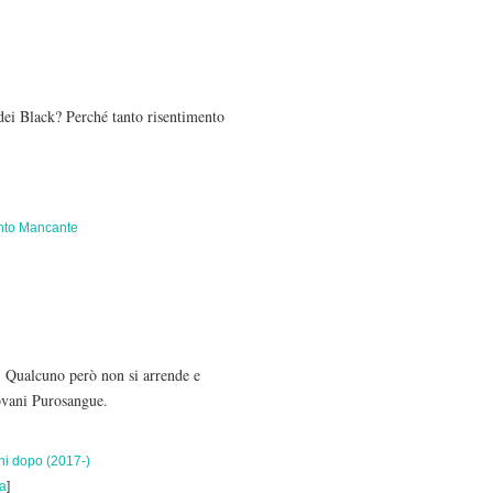
 dei Black? Perché tanto risentimento
to Mancante
. Qualcuno però non si arrende e
iovani Purosangue.
ni dopo (2017-)
a
]