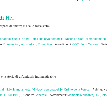
di
Hel
apace di amare; ma se lo fosse stato?
sonaggio
,
Qualcun altro
,
Tom Riddle/Voldemort
,
[+] Docenti e staff
,
[+] Mangiamorte
re:
Drammatico
,
Introspettivo
,
Romantico
Avvertimenti:
OOC (Fuori Canon)
Seri
e la storia di un'amicizia indimenticabile
andrini
,
[+] Mangiamorte
,
[+] Nuovi personaggi
,
[+] Ordine della Fenice
Pairing: N
rini (1950-1990)
Genere:
Generale
Avvertimenti:
Momento Mancante
,
OC (Pers