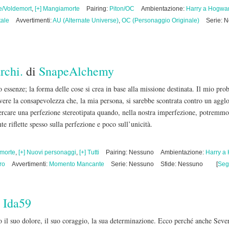
e/Voldemort
,
[+] Mangiamorte
Pairing:
Piton/OC
Ambientazione:
Harry a Hogwar
ale
Avvertimenti:
AU (Alternate Universe)
,
OC (Personaggio Originale)
Serie: 
archi.
di
SnapeAlchemy
no essenze; la forma delle cose si crea in base alla missione destinata. Il mio pr
 avere la consapevolezza che, la mia persona, si sarebbe scontrata contro un agglo
rcare una perfezione stereotipata quando, nella nostra imperfezione, potremmo t
e riflette spesso sulla perfezione e poco sull’unicità.
amorte
,
[+] Nuovi personaggi
,
[+] Tutti
Pairing: Nessuno
Ambientazione:
Harry a
ro
Avvertimenti:
Momento Mancante
Serie: Nessuno
Sfide: Nessuno
[
Seg
i
Ida59
o il suo dolore, il suo coraggio, la sua determinazione. Ecco perché anche Seve