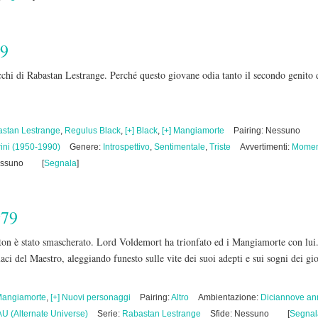
79
occhi di Rabastan Lestrange. Perché questo giovane odia tanto il secondo genito
stan Lestrange
,
Regulus Black
,
[+] Black
,
[+] Mangiamorte
Pairing: Nessuno
rini (1950-1990)
Genere:
Introspettivo
,
Sentimentale
,
Triste
Avvertimenti:
Momen
essuno
[
Segnala
]
y79
ton è stato smascherato. Lord Voldemort ha trionfato ed i Mangiamorte con lui
guaci del Maestro, aleggiando funesto sulle vite dei suoi adepti e sui sogni dei g
 Mangiamorte
,
[+] Nuovi personaggi
Pairing:
Altro
Ambientazione:
Diciannove an
AU (Alternate Universe)
Serie:
Rabastan Lestrange
Sfide: Nessuno
[
Segnal