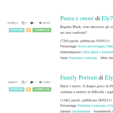
Paura e onore
di
Ely
05/06/11
5
1
48195
Regulus Black, visto attraverso gli 
POST-DH
R
COMPLETA
nei suoi confronti?
(7260 parole, pubblicata 03/05/11)
Personaggi:
Nuovo personaggio
,
Raba
Ambientazione:
Ultimi Black e Maland
Serie:
Rabastan Lestrange
Sfide: N
Family Portrait
di
El
28/04/11
5
3
51092
Harry è morto. Il doppio gioco di Pi
POST-DH
R
COMPLETA
continua a mettere in difficoltà i se
(11862 parole, pubblicata 28/02/11)
Personaggi:
Rabastan Lestrange
,
[+]
Genere:
Sentimentale
Avvertimenti: