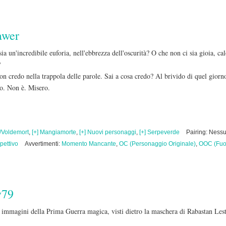
awer
sia un'incredibile euforia, nell'ebbrezza dell'oscurità? O che non ci sia gioia, c
?
n credo nella trappola delle parole. Sai a cosa credo? Al brivido di quel giorno
to. Non è. Misero.
/Voldemort
,
[+] Mangiamorte
,
[+] Nuovi personaggi
,
[+] Serpeverde
Pairing: Ness
spettivo
Avvertimenti:
Momento Mancante
,
OC (Personaggio Originale)
,
OOC (Fuo
y79
di immagini della Prima Guerra magica, visti dietro la maschera di Rabastan Les