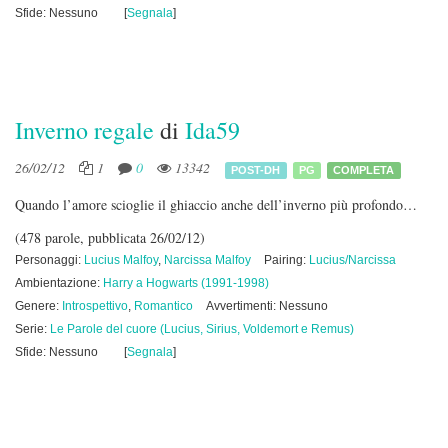
Sfide: Nessuno
[
Segnala
]
Inverno regale
di
Ida59
26/02/12
1
0
13342
POST-DH
PG
COMPLETA
Quando l’amore scioglie il ghiaccio anche dell’inverno più profondo…
(478 parole, pubblicata 26/02/12)
Personaggi:
Lucius Malfoy
,
Narcissa Malfoy
Pairing:
Lucius/Narcissa
Ambientazione:
Harry a Hogwarts (1991-1998)
Genere:
Introspettivo
,
Romantico
Avvertimenti: Nessuno
Serie:
Le Parole del cuore (Lucius, Sirius, Voldemort e Remus)
Sfide: Nessuno
[
Segnala
]