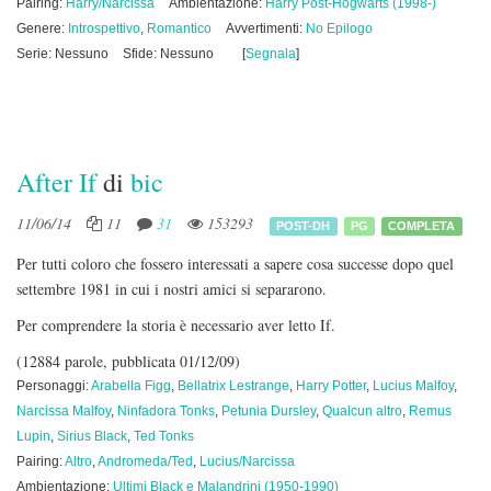
Pairing:
Harry/Narcissa
Ambientazione:
Harry Post-Hogwarts (1998-)
Genere:
Introspettivo
,
Romantico
Avvertimenti:
No Epilogo
Serie: Nessuno
Sfide: Nessuno
[
Segnala
]
After If
di
bic
11/06/14
11
31
153293
POST-DH
PG
COMPLETA
Per tutti coloro che fossero interessati a sapere cosa successe dopo quel
settembre 1981 in cui i nostri amici si separarono.
Per comprendere la storia è necessario aver letto If.
(12884 parole, pubblicata 01/12/09)
Personaggi:
Arabella Figg
,
Bellatrix Lestrange
,
Harry Potter
,
Lucius Malfoy
,
Narcissa Malfoy
,
Ninfadora Tonks
,
Petunia Dursley
,
Qualcun altro
,
Remus
Lupin
,
Sirius Black
,
Ted Tonks
Pairing:
Altro
,
Andromeda/Ted
,
Lucius/Narcissa
Ambientazione:
Ultimi Black e Malandrini (1950-1990)