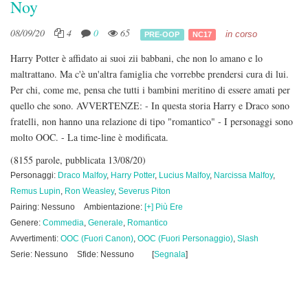
Noy
08/09/20
4
0
65
in corso
PRE-OOP
NC17
Harry Potter è affidato ai suoi zii babbani, che non lo amano e lo
maltrattano. Ma c'è un'altra famiglia che vorrebbe prendersi cura di lui.
Per chi, come me, pensa che tutti i bambini meritino di essere amati per
quello che sono. AVVERTENZE: - In questa storia Harry e Draco sono
fratelli, non hanno una relazione di tipo "romantico" - I personaggi sono
molto OOC. - La time-line è modificata.
(8155 parole, pubblicata 13/08/20)
Personaggi:
Draco Malfoy
,
Harry Potter
,
Lucius Malfoy
,
Narcissa Malfoy
,
Remus Lupin
,
Ron Weasley
,
Severus Piton
Pairing: Nessuno
Ambientazione:
[+] Più Ere
Genere:
Commedia
,
Generale
,
Romantico
Avvertimenti:
OOC (Fuori Canon)
,
OOC (Fuori Personaggio)
,
Slash
Serie: Nessuno
Sfide: Nessuno
[
Segnala
]