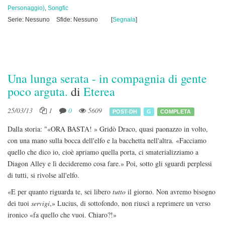
Personaggio)
,
Songfic
Serie: Nessuno
Sfide: Nessuno
[
Segnala
]
Una lunga serata - in compagnia di gente
poco arguta.
di
Eterea
25/03/13
1
0
5609
POST-DH
G
COMPLETA
Dalla storia: "«ORA BASTA! » Gridò Draco, quasi paonazzo in volto,
con una mano sulla bocca dell'elfo e la bacchetta nell'altra. «Facciamo
quello che dico io, cioè apriamo quella porta, ci smaterializziamo a
Diagon Alley e lì decideremo cosa fare.» Poi, sotto gli sguardi perplessi
di tutti, si rivolse all'elfo.
«E per quanto riguarda te, sei libero
tutto
il giorno. Non avremo bisogno
dei tuoi
servigi
,» Lucius, di sottofondo, non riuscì a reprimere un verso
ironico «fa quello che vuoi. Chiaro?!»