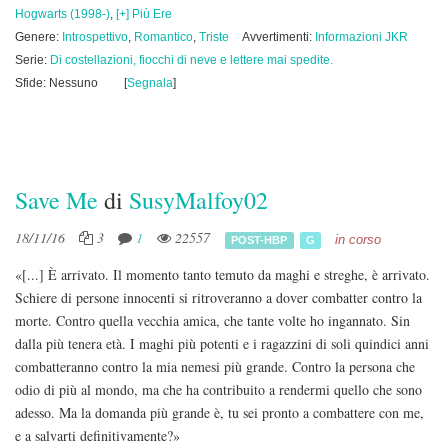
Hogwarts (1998-)
,
[+] Più Ere
Genere:
Introspettivo
,
Romantico
,
Triste
Avvertimenti:
Informazioni JKR
Serie:
Di costellazioni, fiocchi di neve e lettere mai spedite.
Sfide: Nessuno
[
Segnala
]
Save Me
di
SusyMalfoy02
18/11/16
3
1
22557
in corso
POST-HBP
G
«[...] È arrivato. Il momento tanto temuto da maghi e streghe, è arrivato.
Schiere di persone innocenti si ritroveranno a dover combatter contro la
morte. Contro quella vecchia amica, che tante volte ho ingannato. Sin
dalla più tenera età. I maghi più potenti e i ragazzini di soli quindici anni
combatteranno contro la mia nemesi più grande. Contro la persona che
odio di più al mondo, ma che ha contribuito a rendermi quello che sono
adesso. Ma la domanda più grande è, tu sei pronto a combattere con me,
e a salvarti definitivamente?»