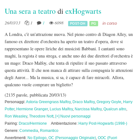
Una sera a teatro
di
exHogwarts
26/03/13
1
1
6098
in corso
POST-DH
PG
A Londra, c'è un'attrazione nuova. Nel pieno centro di Diagon Alley, un
famoso ex direttore d'orchestra ha aperto un teatro d'opera, dove si
rappresentano le opere liriche dei musicisti Babbani. I cantanti sono
maghi, la regista è una strega, e anche uno dei due direttori d'orchestra è
un mago: Draco Malfoy, che tenta di ripulire il suo passato attraverso
questa attività. Il che non manca di attirare sulla compagnia le attenzioni
degli Auror... Ma la musica, si sa, è capace di fare miracoli. Allora,
qualcuno vuole comprare un biglietto?
(2135 parole, pubblicata 20/03/13)
Personaggi:
Astoria Greengrass Malfoy
,
Draco Malfoy
,
Gregory Goyle
,
Harry
Potter
,
Hermione Granger
,
Lucius Malfoy
,
Narcissa Malfoy
,
Qualcun altro
,
Ron Weasley
,
Theodore Nott
,
[+] Nuovi personaggi
Pairing:
Draco/Hermione
Ambientazione:
Harry Post-Hogwarts (1998-)
Genere:
Commedia
,
Romantico
Avvertimenti:
No Epilogo
,
OC (Personaggio Originale)
,
OOC (Fuori