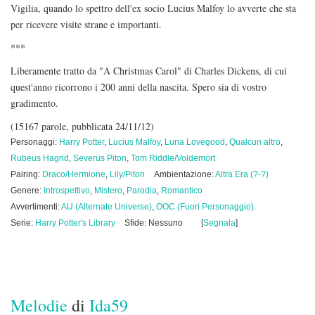
Vigilia, quando lo spettro dell'ex socio Lucius Malfoy lo avverte che sta
per ricevere visite strane e importanti.
***
Liberamente tratto da "A Christmas Carol" di Charles Dickens, di cui
quest'anno ricorrono i 200 anni della nascita. Spero sia di vostro
gradimento.
(15167 parole, pubblicata 24/11/12)
Personaggi:
Harry Potter
,
Lucius Malfoy
,
Luna Lovegood
,
Qualcun altro
,
Rubeus Hagrid
,
Severus Piton
,
Tom Riddle/Voldemort
Pairing:
Draco/Hermione
,
Lily/Piton
Ambientazione:
Altra Era (?-?)
Genere:
Introspettivo
,
Mistero
,
Parodia
,
Romantico
Avvertimenti:
AU (Alternate Universe)
,
OOC (Fuori Personaggio)
Serie:
Harry Potter's Library
Sfide: Nessuno
[
Segnala
]
Melodie
di
Ida59