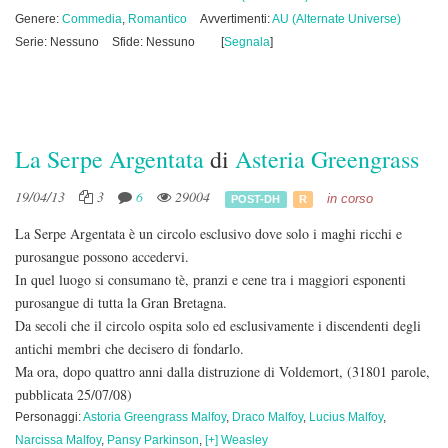
Genere:
Commedia
,
Romantico
Avvertimenti:
AU (Alternate Universe)
Serie: Nessuno
Sfide: Nessuno
[
Segnala
]
La Serpe Argentata
di
Asteria Greengrass
19/04/13
3
6
29004
in corso
POST-DH
R
La Serpe Argentata è un circolo esclusivo dove solo i maghi ricchi e
purosangue possono accedervi.
In quel luogo si consumano tè, pranzi e cene tra i maggiori esponenti
purosangue di tutta la Gran Bretagna.
Da secoli che il circolo ospita solo ed esclusivamente i discendenti degli
antichi membri che decisero di fondarlo.
Ma ora, dopo quattro anni dalla distruzione di Voldemort,
(31801 parole,
pubblicata 25/07/08)
Personaggi:
Astoria Greengrass Malfoy
,
Draco Malfoy
,
Lucius Malfoy
,
Narcissa Malfoy
,
Pansy Parkinson
,
[+] Weasley