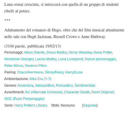
Luna ormai cresciuta, si intreccerà con quella di un gruppo di studenti
ribelli al potere.
***
Adattamento del romanzo di Hugo, oltre che del film musical attualmente
nelle sale con Hugh Jackman, Russell Crowe e Anne Hathway.
(3104 parole, pubblicata 19/02/13)
Personaggi:
Albus Silente
,
Draco Malfoy
,
Ginny Weasley
,
Harry Potter
,
Hermione Granger
,
Lucius Malfoy
,
Luna Lovegood
,
Nuovo personaggio
,
Peter Minus
,
Severus Piton
Pairing:
Draco/Hermione
,
Ginny/Harry
,
Harry/Luna
Ambientazione:
Altra Era (?-?)
Genere:
Avventura
,
Introspettivo
,
Romantico
,
Sentimentale
Avvertimenti:
AU (Alternate Universe)
,
Character Death
,
Nomi Originali
,
OOC (Fuori Personaggio)
Serie:
Harry Potter's Library
Sfide: Nessuno
[
Segnala
]