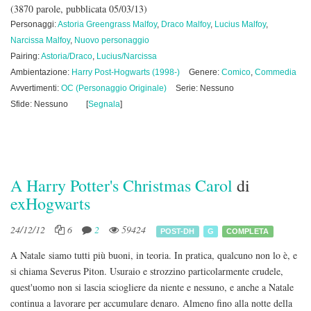
(3870 parole, pubblicata 05/03/13)
Personaggi:
Astoria Greengrass Malfoy
,
Draco Malfoy
,
Lucius Malfoy
,
Narcissa Malfoy
,
Nuovo personaggio
Pairing:
Astoria/Draco
,
Lucius/Narcissa
Ambientazione:
Harry Post-Hogwarts (1998-)
Genere:
Comico
,
Commedia
Avvertimenti:
OC (Personaggio Originale)
Serie: Nessuno
Sfide: Nessuno
[
Segnala
]
A Harry Potter's Christmas Carol
di
exHogwarts
24/12/12
6
2
59424
POST-DH
G
COMPLETA
A Natale siamo tutti più buoni, in teoria. In pratica, qualcuno non lo è, e
si chiama Severus Piton. Usuraio e strozzino particolarmente crudele,
quest'uomo non si lascia sciogliere da niente e nessuno, e anche a Natale
continua a lavorare per accumulare denaro. Almeno fino alla notte della