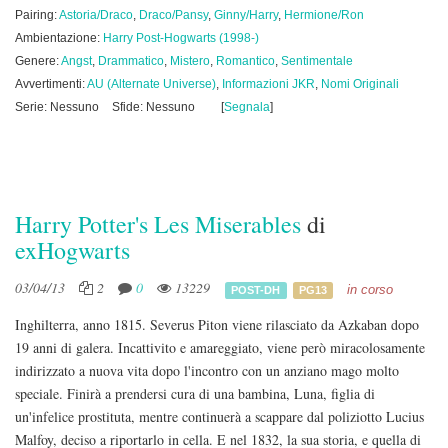
Pairing:
Astoria/Draco
,
Draco/Pansy
,
Ginny/Harry
,
Hermione/Ron
Ambientazione:
Harry Post-Hogwarts (1998-)
Genere:
Angst
,
Drammatico
,
Mistero
,
Romantico
,
Sentimentale
Avvertimenti:
AU (Alternate Universe)
,
Informazioni JKR
,
Nomi Originali
Serie: Nessuno
Sfide: Nessuno
[
Segnala
]
Harry Potter's Les Miserables
di
exHogwarts
03/04/13
2
0
13229
in corso
POST-DH
PG13
Inghilterra, anno 1815. Severus Piton viene rilasciato da Azkaban dopo
19 anni di galera. Incattivito e amareggiato, viene però miracolosamente
indirizzato a nuova vita dopo l'incontro con un anziano mago molto
speciale. Finirà a prendersi cura di una bambina, Luna, figlia di
un'infelice prostituta, mentre continuerà a scappare dal poliziotto Lucius
Malfoy, deciso a riportarlo in cella. E nel 1832, la sua storia, e quella di