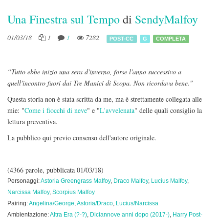
Una Finestra sul Tempo
di
SendyMalfoy
01/03/18
1
1
7282
POST-CC
G
COMPLETA
“Tutto ebbe inizio una sera d'inverno, forse l'anno successivo a
quell'incontro fuori dai Tre Manici di Scopa. Non ricordava bene."
Questa storia non è stata scritta da me, ma è strettamente collegata alle
mie: "
Come i fiocchi di neve
" e "
L'avvelenata
" delle quali consiglio la
lettura preventiva.
La pubblico qui previo consenso dell'autore originale.
(4366 parole, pubblicata 01/03/18)
Personaggi:
Astoria Greengrass Malfoy
,
Draco Malfoy
,
Lucius Malfoy
,
Narcissa Malfoy
,
Scorpius Malfoy
Pairing:
Angelina/George
,
Astoria/Draco
,
Lucius/Narcissa
Ambientazione:
Altra Era (?-?)
,
Diciannove anni dopo (2017-)
,
Harry Post-