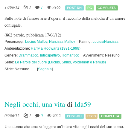
17/06/12
1
1
9165
POST-DH
PG
COMPLETA
Sulle note di famose arie d’opera, il racconto della melodia d’un amore
coniugale.
(862 parole, pubblicata 17/06/12)
Personaggi:
Lucius Malfoy
,
Narcissa Malfoy
Pairing:
Lucius/Narcissa
Ambientazione:
Harry a Hogwarts (1991-1998)
Genere:
Drammatico
,
Introspettivo
,
Romantico
Avvertimenti: Nessuno
Serie:
Le Parole del cuore (Lucius, Sirius, Voldemort e Remus)
Sfide: Nessuno
[
Segnala
]
Negli occhi, una vita
di
Ida59
03/06/12
1
0
9052
POST-DH
PG13
COMPLETA
Una donna che ama sa leggere un’intera vita negli occhi del suo uomo.