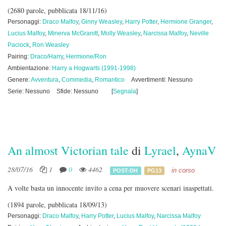
(2680 parole, pubblicata 18/11/16)
Personaggi:
Draco Malfoy
,
Ginny Weasley
,
Harry Potter
,
Hermione Granger
,
Lucius Malfoy
,
Minerva McGranitt
,
Molly Weasley
,
Narcissa Malfoy
,
Neville
Paciock
,
Ron Weasley
Pairing:
Draco/Harry
,
Hermione/Ron
Ambientazione:
Harry a Hogwarts (1991-1998)
Genere:
Avventura
,
Commedia
,
Romantico
Avvertimenti: Nessuno
Serie: Nessuno
Sfide: Nessuno
[
Segnala
]
An almost Victorian tale
di
Lyrael
,
AynaV
28/07/16
1
0
4462
in corso
POST-DH
PG13
A volte basta un innocente invito a cena per muovere scenari inaspettati.
(1894 parole, pubblicata 18/09/13)
Personaggi:
Draco Malfoy
,
Harry Potter
,
Lucius Malfoy
,
Narcissa Malfoy