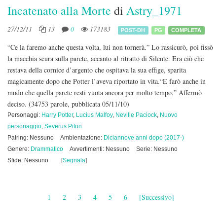
Incatenato alla Morte
di
Astry_1971
27/12/11
13
0
173183
POST-DH
PG
COMPLETA
“Ce la faremo anche questa volta, lui non tornerà.” Lo rassicurò, poi fissò
la macchia scura sulla parete, accanto al ritratto di Silente. Era ciò che
restava della cornice d’argento che ospitava la sua effige, sparita
magicamente dopo che Potter l’aveva riportato in vita.“E farò anche in
modo che quella parete resti vuota ancora per molto tempo.” Affermò
deciso.
(34753 parole, pubblicata 05/11/10)
Personaggi:
Harry Potter
,
Lucius Malfoy
,
Neville Paciock
,
Nuovo
personaggio
,
Severus Piton
Pairing: Nessuno
Ambientazione:
Diciannove anni dopo (2017-)
Genere:
Drammatico
Avvertimenti: Nessuno
Serie: Nessuno
Sfide: Nessuno
[
Segnala
]
1
2
3
4
5
6
[Successivo]