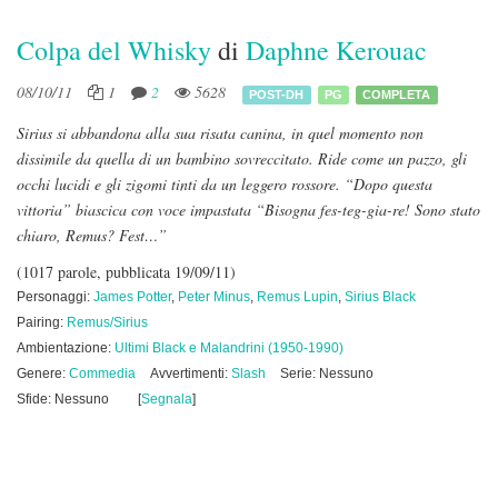
Colpa del Whisky
di
Daphne Kerouac
08/10/11
1
2
5628
POST-DH
PG
COMPLETA
Sirius si abbandona alla sua risata canina, in quel momento non
dissimile da
quella di un bambino sovreccitato. Ride come un pazzo, gli
occhi lucidi e gli zigomi tinti da un
leggero rossore.
“Dopo questa
vittoria” biascica con voce impastata “Bisogna fes-teg-gia-re! Sono stato
chiaro,
Remus? Fest…”
(1017 parole, pubblicata 19/09/11)
Personaggi:
James Potter
,
Peter Minus
,
Remus Lupin
,
Sirius Black
Pairing:
Remus/Sirius
Ambientazione:
Ultimi Black e Malandrini (1950-1990)
Genere:
Commedia
Avvertimenti:
Slash
Serie: Nessuno
Sfide: Nessuno
[
Segnala
]