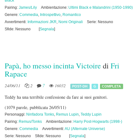
Black
Pairing:
James/Lily
Ambientazione:
Ultimi Black e Malandrini (1950-1990)
Genere:
Commedia
,
Introspettivo
,
Romantico
Avvertimenti:
Informazioni JKR
,
Nomi Originali
Serie: Nessuno
Sfide: Nessuno
[
Segnala
]
Papà, ho messo incinta Victoire
di
Fri
Rapace
24/06/11
2
7
16032
POST-DH
G
COMPLETA
Teddy ha una terribile confessione da fare ai suoi genitori.
(1079 parole, pubblicata 26/05/11)
Personaggi:
Ninfadora Tonks
,
Remus Lupin
,
Teddy Lupin
Pairing:
Remus/Tonks
Ambientazione:
Harry Post-Hogwarts (1998-)
Genere:
Commedia
Avvertimenti:
AU (Alternate Universe)
Serie: Nessuno
Sfide: Nessuno
[
Segnala
]