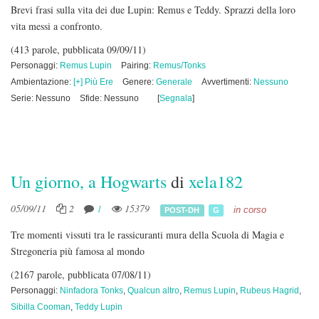
Brevi frasi sulla vita dei due Lupin: Remus e Teddy. Sprazzi della loro
vita messi a confronto.
(413 parole, pubblicata 09/09/11)
Personaggi:
Remus Lupin
Pairing:
Remus/Tonks
Ambientazione:
[+] Più Ere
Genere:
Generale
Avvertimenti:
Nessuno
Serie: Nessuno
Sfide: Nessuno
[
Segnala
]
Un giorno, a Hogwarts
di
xela182
05/09/11
2
1
15379
in corso
POST-DH
G
Tre momenti vissuti tra le rassicuranti mura della Scuola di Magia e
Stregoneria più famosa al mondo
(2167 parole, pubblicata 07/08/11)
Personaggi:
Ninfadora Tonks
,
Qualcun altro
,
Remus Lupin
,
Rubeus Hagrid
,
Sibilla Cooman
,
Teddy Lupin