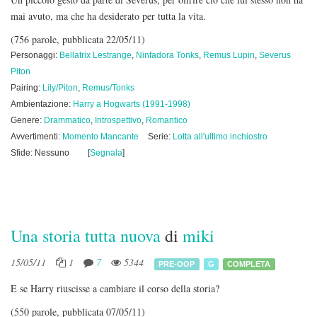
mai avuto, ma che ha desiderato per tutta la vita.
(756 parole, pubblicata 22/05/11)
Personaggi:
Bellatrix Lestrange
,
Ninfadora Tonks
,
Remus Lupin
,
Severus
Piton
Pairing:
Lily/Piton
,
Remus/Tonks
Ambientazione:
Harry a Hogwarts (1991-1998)
Genere:
Drammatico
,
Introspettivo
,
Romantico
Avvertimenti:
Momento Mancante
Serie:
Lotta all'ultimo inchiostro
Sfide: Nessuno
[
Segnala
]
Una storia tutta nuova
di
miki
15/05/11
1
7
5344
PRE-OOP
G
COMPLETA
E se Harry riuscisse a cambiare il corso della storia?
(550 parole, pubblicata 07/05/11)