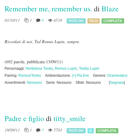
Remember me, remember us.
di
Blaze
01/10/11
1
0
4518
POST-DH
PG13
COMPLETA
Ricordati di noi, Ted Remus Lupin, sempre.
(692 parole, pubblicata 13/09/11)
Personaggi:
Ninfadora Tonks
,
Remus Lupin
,
Teddy Lupin
Pairing:
Remus/Tonks
Ambientazione:
[+] Più Ere
Genere:
Drammatico
Avvertimenti:
Nessuno
Serie: Nessuno
Sfide: Nessuno
[
Segnala
]
Padre e figlio
di
titty_smile
18/09/11
1
3
5703
POST-DH
G
COMPLETA