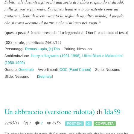
Subito vide davanti agli occhi una sorta di nebbia e, quando si diradò,
nulla gli parve più reale. Si sentiva leggero e inconsistente come un
fantasma. Sentì di avere varcato la soglia di un altro mondo, il mondo
che si trova accanto al nostro e che visitiamo nei sogni.*
(questo pezzo* è stata preso da "La leggenda di Otori" e adattata al testo)
(885 parole, pubblicata 24/05/11)
Personaggi:
Remus Lupin
,
[+] Trio
Pairing: Nessuno
Ambientazione:
Harry a Hogwarts (1991-1998)
,
Ultimi Black e Malandrini
(1950-1990)
Genere:
Generale
Avvertimenti:
OOC (Fuori Canon)
Serie: Nessuno
Sfide: Nessuno
[
Segnala
]
Un abbraccio (versione ridotta)
di
Ida59
22/05/11
1
2
8156
POST-DH
G
COMPLETA
Un piccolo gesto da parte di Severus, per offrire ciò che lui stesso non ha