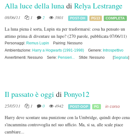
Alla luce della luna
di
Relya Lestrange
08/06/11
1
2
3801
POST-DH
PG13
COMPLETA
La luna piena è sorta, Lupin sta per trasformarsi: cosa ha pensato un
attimo prima di diventare un lupo?
(270 parole, pubblicata 07/06/11)
Personaggi:
Remus Lupin
Pairing: Nessuno
Ambientazione:
Harry a Hogwarts (1991-1998)
Genere:
Introspettivo
Avvertimenti: Nessuno
Serie:
Pensieri...
Sfide: Nessuno
[
Segnala
]
Il passato è oggi
di
Ponyo12
25/05/11
1
0
4942
in corso
POST-OOP
PG
Harry deve scontare una punizione con la Umbridge, quindi dopo cena
s'incammina controvoglia nel suo ufficio. Ma, si sa, alle scale piace
cambiare...