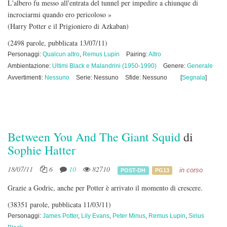
L'albero fu messo all'entrata del tunnel per impedire a chiunque di
incrociarmi quando ero pericoloso »
(Harry Potter e il Prigioniero di Azkaban)
(2498 parole, pubblicata 13/07/11)
Personaggi:
Qualcun altro
,
Remus Lupin
Pairing:
Altro
Ambientazione:
Ultimi Black e Malandrini (1950-1990)
Genere:
Generale
Avvertimenti:
Nessuno
Serie: Nessuno
Sfide: Nessuno
[
Segnala
]
Between You And The Giant Squid
di
Sophie Hatter
18/07/11
6
10
82710
in corso
POST-DH
PG13
Grazie a Godric, anche per Potter è arrivato il momento di crescere.
(38351 parole, pubblicata 11/03/11)
Personaggi:
James Potter
,
Lily Evans
,
Peter Minus
,
Remus Lupin
,
Sirius