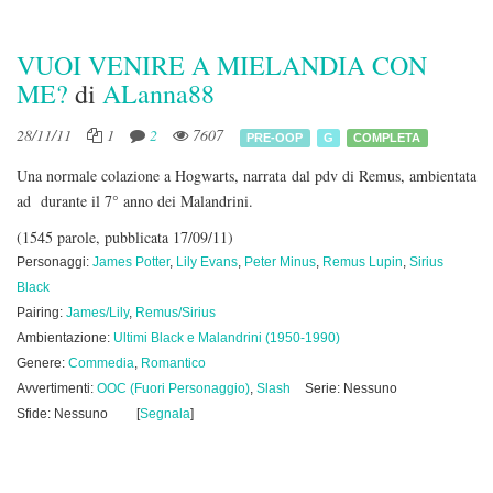
VUOI VENIRE A MIELANDIA CON
ME?
di
ALanna88
28/11/11
1
2
7607
PRE-OOP
G
COMPLETA
Una normale colazione a Hogwarts, narrata dal pdv di Remus, ambientata
ad durante il 7° anno dei Malandrini.
(1545 parole, pubblicata 17/09/11)
Personaggi:
James Potter
,
Lily Evans
,
Peter Minus
,
Remus Lupin
,
Sirius
Black
Pairing:
James/Lily
,
Remus/Sirius
Ambientazione:
Ultimi Black e Malandrini (1950-1990)
Genere:
Commedia
,
Romantico
Avvertimenti:
OOC (Fuori Personaggio)
,
Slash
Serie: Nessuno
Sfide: Nessuno
[
Segnala
]