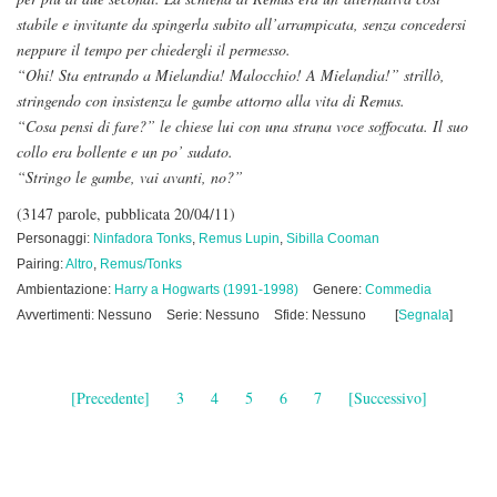
stabile e invitante da spingerla subito all’arrampicata, senza concedersi
neppure il tempo per chiedergli il permesso.
“Ohi! Sta entrando a Mielandia! Malocchio! A Mielandia!” strillò,
stringendo con insistenza le gambe attorno alla vita di Remus.
“Cosa pensi di fare?” le chiese lui con una strana voce soffocata. Il suo
collo era bollente e un po’ sudato.
“Stringo le gambe, vai avanti, no?”
(3147 parole, pubblicata 20/04/11)
Personaggi:
Ninfadora Tonks
,
Remus Lupin
,
Sibilla Cooman
Pairing:
Altro
,
Remus/Tonks
Ambientazione:
Harry a Hogwarts (1991-1998)
Genere:
Commedia
Avvertimenti: Nessuno
Serie: Nessuno
Sfide: Nessuno
[
Segnala
]
[Precedente]
3
4
5
6
7
[Successivo]