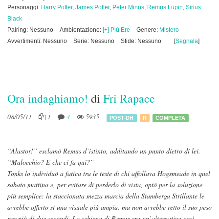
Personaggi:
Harry Potter
,
James Potter
,
Peter Minus
,
Remus Lupin
,
Sirius
Black
Pairing: Nessuno
Ambientazione:
[+] Più Ere
Genere:
Mistero
Avvertimenti: Nessuno
Serie: Nessuno
Sfide: Nessuno
[
Segnala
]
Ora indaghiamo!
di
Fri Rapace
08/05/11
1
4
5935
POST-DH
R
COMPLETA
“Alastor!” esclamò Remus d’istinto, additando un punto dietro di lei.
“Malocchio? E che ci fa qui?”
Tonks lo individuò a fatica tra le teste di chi affollava Hogsmeade in quel
sabato mattina e, per evitare di perderlo di vista, optò per la soluzione
più semplice: la staccionata mezza marcia della Stamberga Strillante le
avrebbe offerto sì una visuale più ampia, ma non avrebbe retto il suo peso
per più di due secondi. La schiena di Remus era un’alternativa così