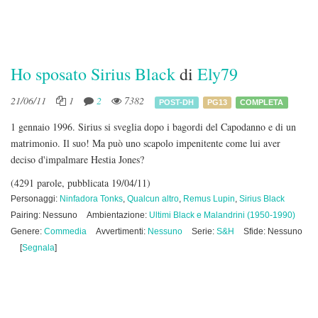
Ho sposato Sirius Black
di
Ely79
21/06/11
1
2
7382
POST-DH
PG13
COMPLETA
1 gennaio 1996. Sirius si sveglia dopo i bagordi del Capodanno e di un
matrimonio. Il suo! Ma può uno scapolo impenitente come lui aver
deciso d'impalmare Hestia Jones?
(4291 parole, pubblicata 19/04/11)
Personaggi:
Ninfadora Tonks
,
Qualcun altro
,
Remus Lupin
,
Sirius Black
Pairing: Nessuno
Ambientazione:
Ultimi Black e Malandrini (1950-1990)
Genere:
Commedia
Avvertimenti:
Nessuno
Serie:
S&H
Sfide: Nessuno
[
Segnala
]