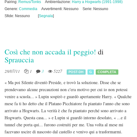
Pairing:
Remus/Tonks
Ambientazione:
Harry a Hogwarts (1991-1998)
Genere:
Commedia
Avvertimenti: Nessuno
Serie: Nessuno
Sfide: Nessuno
[
Segnala
]
Così che non accada il peggio!
di
Sprauccia
28/07/11
1
3
5227
POST-DH
G
COMPLETA
« Ma poi Silente diventò Preside, e trovò la soluzione. Disse che se
prendevamo alcune precauzioni non c'era motivo per cui io non potessi
venire a scuola... » Lupin sospirò e guardò apertamente Harry. « Qualche
mese fa ti ho detto che il Platano Picchiatore fu piantato l'anno che sono
arrivato a Hogwarts. La verità è che fu piantato perché sono arrivato a
Hogwarts. Questa casa... » e Lupin si guardò intorno desolato, « ...e il
tunnel che porta qui... furono costruiti per me. Una volta al mese mi
facevano uscire di nascosto dal castello e venivo qui a trasformarmi.