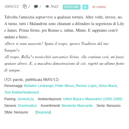
10/01/12
1
1
5642
in corso
POST-DH
G
Talvolta l'amicizia sopravvive a qualsiasi tortura. Altre volte, invece, no.
A turno, tutti i Malandrini sono chiamati a difendere la segretezza di Lily
e James. Prima Sirius, poi Remus e, infine, Minus. E sappiamo com'è
andata a finire...
«Dove si sono nascosti? Sputa il rospo, sporco Traditore del tuo
Sangue!»
«Il rospo, Bella?» tossicchiò sarcastico Sirius. «Se continui così, mi farai
sputare altro». E, a macabra dimostrazione di ciò, rigettò un ultimo fiotto
di sangue.
(521 parole, pubblicata 08/01/12)
Personaggi:
Bellatrix Lestrange
,
Peter Minus
,
Remus Lupin
,
Sirius Black
,
Tom Riddle/Voldemort
Pairing:
James/Lily
Ambientazione:
Ultimi Black e Malandrini (1950-1990)
Genere:
Drammatico
Avvertimenti:
Momento Mancante
Serie: Nessuno
Sfide: Nessuno
[
Segnala
]