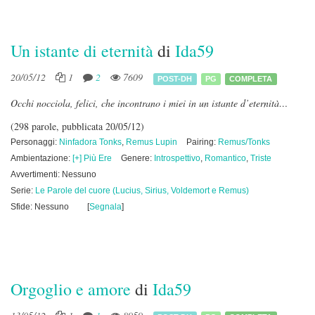
Un istante di eternità
di
Ida59
20/05/12
1
2
7609
POST-DH
PG
COMPLETA
Occhi nocciola, felici, che incontrano i miei in un istante d’eternità…
(298 parole, pubblicata 20/05/12)
Personaggi:
Ninfadora Tonks
,
Remus Lupin
Pairing:
Remus/Tonks
Ambientazione:
[+] Più Ere
Genere:
Introspettivo
,
Romantico
,
Triste
Avvertimenti: Nessuno
Serie:
Le Parole del cuore (Lucius, Sirius, Voldemort e Remus)
Sfide: Nessuno
[
Segnala
]
Orgoglio e amore
di
Ida59