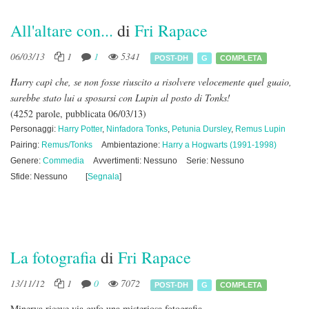
All'altare con...
di
Fri Rapace
06/03/13
1
1
5341
POST-DH
G
COMPLETA
Harry capì che, se non fosse riuscito a risolvere velocemente quel guaio,
sarebbe stato lui a sposarsi con Lupin al posto di Tonks!
(4252 parole, pubblicata 06/03/13)
Personaggi:
Harry Potter
,
Ninfadora Tonks
,
Petunia Dursley
,
Remus Lupin
Pairing:
Remus/Tonks
Ambientazione:
Harry a Hogwarts (1991-1998)
Genere:
Commedia
Avvertimenti: Nessuno
Serie: Nessuno
Sfide: Nessuno
[
Segnala
]
La fotografia
di
Fri Rapace
13/11/12
1
0
7072
POST-DH
G
COMPLETA
Minerva riceve via gufo una misteriosa fotografia.