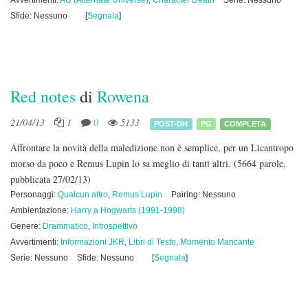
Avvertimenti:
AU (Alternate Universe)
,
Character Death
Serie: Nessuno
Sfide: Nessuno
[
Segnala
]
Red notes
di
Rowena
21/04/13
1
0
5133
POST-DH
PG
COMPLETA
Affrontare la novità della maledizione non è semplice, per un Licantropo
morso da poco e Remus Lupin lo sa meglio di tanti altri.
(5664 parole,
pubblicata 27/02/13)
Personaggi:
Qualcun altro
,
Remus Lupin
Pairing: Nessuno
Ambientazione:
Harry a Hogwarts (1991-1998)
Genere:
Drammatico
,
Introspettivo
Avvertimenti:
Informazioni JKR
,
Libri di Testo
,
Momento Mancante
Serie: Nessuno
Sfide: Nessuno
[
Segnala
]