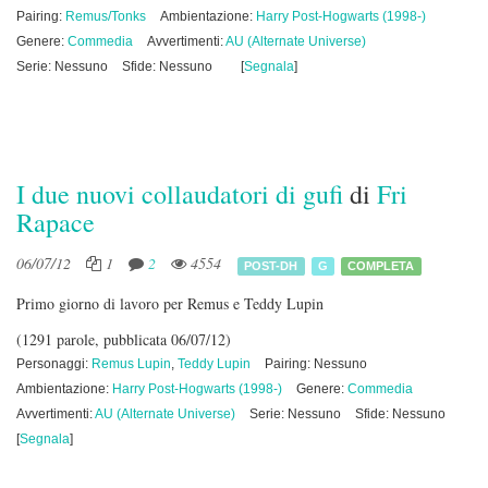
Pairing:
Remus/Tonks
Ambientazione:
Harry Post-Hogwarts (1998-)
Genere:
Commedia
Avvertimenti:
AU (Alternate Universe)
Serie: Nessuno
Sfide: Nessuno
[
Segnala
]
I due nuovi collaudatori di gufi
di
Fri
Rapace
06/07/12
1
2
4554
POST-DH
G
COMPLETA
Primo giorno di lavoro per Remus e Teddy Lupin
(1291 parole, pubblicata 06/07/12)
Personaggi:
Remus Lupin
,
Teddy Lupin
Pairing: Nessuno
Ambientazione:
Harry Post-Hogwarts (1998-)
Genere:
Commedia
Avvertimenti:
AU (Alternate Universe)
Serie: Nessuno
Sfide: Nessuno
[
Segnala
]