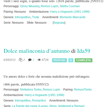
vuoti i suoi sogni, o quanto fosse solo.
(2616 parole, pubblicata 25/03/12)
Personaggi:
Ginny Weasley
,
Remus Lupin
,
Sibilla Cooman
Pairing: Nessuno
Ambientazione:
Harry a Hogwarts (1991-1998)
Genere:
Introspettivo
,
Triste
Avvertimenti:
Momento Mancante
Serie: Nessuno
Sfide: Nessuno
[
Segnala
]
Dolce malinconia d’autunno
di
Ida59
03/03/12
1
1
8728
POST-DH
G
COMPLETA
Un amore dolce e forte che nessuna maledizione può infrangere.
(466 parole, pubblicata 03/03/12)
Personaggi:
Ninfadora Tonks
,
Remus Lupin
Pairing:
Remus/Tonks
Ambientazione:
Harry a Hogwarts (1991-1998)
Genere:
Introspettivo
,
Romantico
Avvertimenti: Nessuno
Serie:
Le Parole del cuore (Lucius, Sirius, Voldemort e Remus)