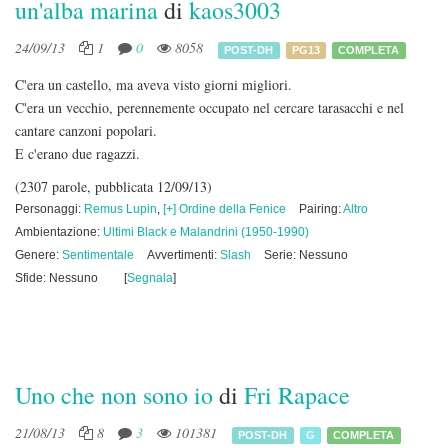
un'alba marina
di
kaos3003
24/09/13
1
0
8058
POST-DH
PG13
COMPLETA
C'era un castello, ma aveva visto giorni migliori.
C'era un vecchio, perennemente occupato nel cercare tarasacchi e nel
cantare canzoni popolari.
E c'erano due ragazzi.
(2307 parole, pubblicata 12/09/13)
Personaggi:
Remus Lupin
,
[+] Ordine della Fenice
Pairing:
Altro
Ambientazione:
Ultimi Black e Malandrini (1950-1990)
Genere:
Sentimentale
Avvertimenti:
Slash
Serie: Nessuno
Sfide: Nessuno
[
Segnala
]
Uno che non sono io
di
Fri Rapace
21/08/13
8
3
101381
POST-DH
G
COMPLETA