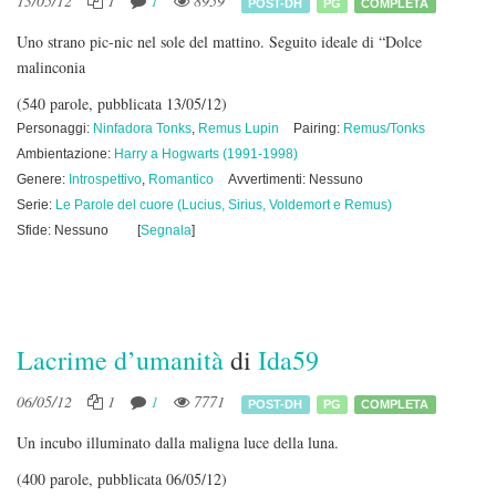
13/05/12
1
1
8959
POST-DH
PG
COMPLETA
Uno strano pic-nic nel sole del mattino. Seguito ideale di “Dolce
malinconia
(540 parole, pubblicata 13/05/12)
Personaggi:
Ninfadora Tonks
,
Remus Lupin
Pairing:
Remus/Tonks
Ambientazione:
Harry a Hogwarts (1991-1998)
Genere:
Introspettivo
,
Romantico
Avvertimenti: Nessuno
Serie:
Le Parole del cuore (Lucius, Sirius, Voldemort e Remus)
Sfide: Nessuno
[
Segnala
]
Lacrime d’umanità
di
Ida59
06/05/12
1
1
7771
POST-DH
PG
COMPLETA
Un incubo illuminato dalla maligna luce della luna.
(400 parole, pubblicata 06/05/12)