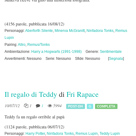
(4156 parole, pubblicata 16/08/12)
Personaggi:
Aberforth Silente
,
Minerva McGranitt
,
Ninfadora Tonks
,
Remus
Lupin
Pairing:
Altro
,
Remus/Tonks
Ambientazione:
Harry a Hogwarts (1991-1998)
Genere:
Sentimentale
Avvertimenti: Nessuno
Serie: Nessuno
Sfide: Nessuno
[
Segnala
]
Il regalo di Teddy
di
Fri Rapace
10/07/12
1
1
5994
POST-DH
G
COMPLETA
Teddy fa un regalo orribile al papà
(1124 parole, pubblicata 06/07/12)
Personaggi:
Harry Potter
,
Ninfadora Tonks
,
Remus Lupin
,
Teddy Lupin