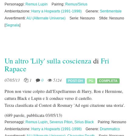
Personaggi:
Remus Lupin
Pairing:
Remus/Sirius
Ambientazione:
Harry a Hogwarts (1991-1998)
Genere:
Sentimentale
Avvertimenti:
AU (Alternate Universe)
Serie: Nessuno
Sfide: Nessuno
[
Segnala
]
Un altro 'Lily' sulla coscienza
di
Fri
Rapace
07/05/13
1
0
5124
POST-DH
PG
COMPLETA
Piton non viene colpito dall'Expelliarmus di Harry, Ron e Hermione,
cattura Black e Lupin e li conduce verso il castello.
Terza classificata al Contest di Rosmary 'Ad ogni citazione una storia'.
(689 parole, pubblicata 03/05/13)
Personaggi:
Remus Lupin
,
Severus Piton
,
Sirius Black
Pairing: Nessuno
Ambientazione:
Harry a Hogwarts (1991-1998)
Genere:
Drammatico