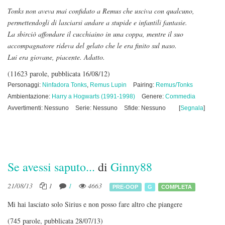
Tonks non aveva mai confidato a Remus che usciva con qualcuno,
permettendogli di lasciarsi andare a stupide e infantili fantasie.
La sbirciò affondare il cucchiaino in una coppa, mentre il suo
accompagnatore rideva del gelato che le era finito sul naso.
Lui era giovane, piacente. Adatto.
(11623 parole, pubblicata 16/08/12)
Personaggi:
Ninfadora Tonks
,
Remus Lupin
Pairing:
Remus/Tonks
Ambientazione:
Harry a Hogwarts (1991-1998)
Genere:
Commedia
Avvertimenti: Nessuno
Serie: Nessuno
Sfide: Nessuno
[
Segnala
]
Se avessi saputo...
di
Ginny88
21/08/13
1
1
4663
PRE-OOP
G
COMPLETA
Mi hai lasciato solo Sirius e non posso fare altro che piangere
(745 parole, pubblicata 28/07/13)