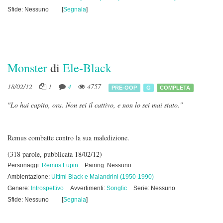
Sfide: Nessuno
[
Segnala
]
Monster
di
Ele-Black
18/02/12
1
4
4757
PRE-OOP
G
COMPLETA
"Lo hai capito, ora. Non sei il cattivo, e non lo sei mai stato."
Remus combatte contro la sua maledizione.
(318 parole, pubblicata 18/02/12)
Personaggi:
Remus Lupin
Pairing: Nessuno
Ambientazione:
Ultimi Black e Malandrini (1950-1990)
Genere:
Introspettivo
Avvertimenti:
Songfic
Serie: Nessuno
Sfide: Nessuno
[
Segnala
]