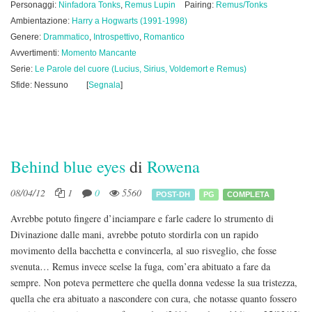
Personaggi:
Ninfadora Tonks
,
Remus Lupin
Pairing:
Remus/Tonks
Ambientazione:
Harry a Hogwarts (1991-1998)
Genere:
Drammatico
,
Introspettivo
,
Romantico
Avvertimenti:
Momento Mancante
Serie:
Le Parole del cuore (Lucius, Sirius, Voldemort e Remus)
Sfide: Nessuno
[
Segnala
]
Behind blue eyes
di
Rowena
08/04/12
1
0
5560
POST-DH
PG
COMPLETA
Avrebbe potuto fingere d’inciampare e farle cadere lo strumento di
Divinazione dalle mani, avrebbe potuto stordirla con un rapido
movimento della bacchetta e convincerla, al suo risveglio, che fosse
svenuta… Remus invece scelse la fuga, com’era abituato a fare da
sempre. Non poteva permettere che quella donna vedesse la sua tristezza,
quella che era abituato a nascondere con cura, che notasse quanto fossero