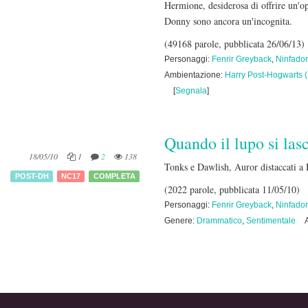
Hermione, desiderosa di offrire un'op
Donny sono ancora un'incognita.
(49168 parole, pubblicata 26/06/13)
Personaggi:
Fenrir Greyback
,
Ninfado
Ambientazione:
Harry Post-Hogwarts 
[
Segnala
]
Quando il lupo si lasc
18/05/10
1
2
138
Tonks e Dawlish, Auror distaccati a 
POST-DH
NC17
COMPLETA
(2022 parole, pubblicata 11/05/10)
Personaggi:
Fenrir Greyback
,
Ninfado
Genere:
Drammatico
,
Sentimentale