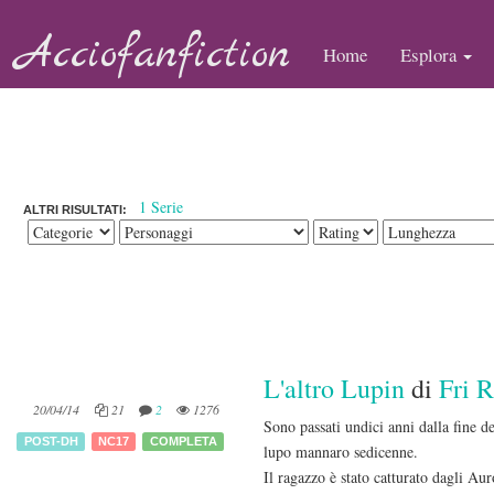
Acciofanfiction
Home
Esplora
1 Serie
ALTRI RISULTATI:
L'altro Lupin
di
Fri 
20/04/14
21
2
1276
Sono passati undici anni dalla fine 
POST-DH
NC17
COMPLETA
lupo mannaro sedicenne.
Il ragazzo è stato catturato dagli Au