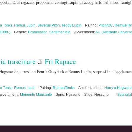
portunità al ragazzo, propone ai coniugi Lupin di accoglierlo nella loro famiglia,
ra Tonks
,
Remus Lupin
,
Severus Piton
,
Teddy Lupin
Pairing:
Piton/OC
,
Remus/To
(1998-)
Genere:
Drammatico
,
Sentimentale
Avvertimenti:
AU (Alternate Universe
ia trascinare
di
Fri Rapace
Hogsmeade, arrestano Fenrir Greyback e Remus Lupin, sorpresi in atteggiamenti
ra Tonks
,
Remus Lupin
Pairing:
Remus/Tonks
Ambientazione:
Harry a Hogwart
Avvertimenti:
Momento Mancante
Serie: Nessuno
Sfide: Nessuno
[
Segnala
]