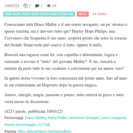
10/03/22
1
1
10
in corso
PRE-OOP
,
POST-OOP
,
POST-HBP
,
POST-DH
NC17
Conosciamo tutti Draco Malfoy e il suo essere arrogante, un po' stronzo e
spesso razzista, ma è davvero tutto qui? Hayley Hope Philips, una
Corvonero che frequenta il suo anno, scoprirà presto che sotto la corazza
del biondo Serpeverde può esserci il tutto, oppure il nulla.
Riuscirà una ragazza come lei, così caparbia e determinata, logica e
razionale a trovare il "tutto" del giovane Malfoy? E lui, riuscirà a
mettere da parte tutte le sue credenze e convinzioni per un amore vero?
In questa storia vivremo la loro conoscenza dal primo anno, fino all'anno
in cui rientreranno ad Hogwarts dopo la guerra magica.
Amore, intrighi, magia, passione e potere, tutto entrerà in gioco e tutto
verrà messo in discussione.
(4227 parole, pubblicata 10/03/22)
Personaggi:
Draco Malfoy
,
Harry Potter
,
Hermione Granger
,
Luna Lovegood
,
Nuovo personaggio
,
[+] Tutti
Pairing:
Altro
,
Ginny/Harry
,
Hermione/Ron