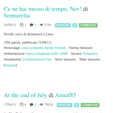
Ce ne hai messo di tempo, Nev!
di
Sennaretta
24/08/11
1
0
5184
POST-DH
G
COMPLETA
Neville cerca di dichiararsi a Luna
(504 parole, pubblicata 21/08/11)
Personaggi:
Luna Lovegood
,
Neville Paciock
Pairing: Nessuno
Ambientazione:
Harry a Hogwarts (1991-1998)
Genere:
Romantico
Avvertimenti:
Contaminazione Film
Serie: Nessuno
Sfide: Nessuno
[
Segnala
]
At the end of July
di
Annaf85
17/04/11
6
4
78024
POST-DH
G
COMPLETA