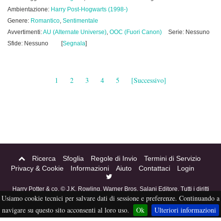
Ambientazione:
Harry Post-Hogwarts (1998-)
Genere:
Romantico
,
Sentimentale
Avvertimenti:
AU (Alternate Universe)
,
OOC (Fuori Canon)
Serie: Nessuno
Sfide: Nessuno
[
Segnala
]
1
2
3
4
5
[Successivo]
Ricerca
Sfoglia
Regole di Invio
Termini di Servizio
Privacy & Cookie
Informazioni
Aiuto
Contattaci
Login
Harry Potter & co. © J.K. Rowling, Warner Bros, Salani Editore. Tutti i diritti
Usiamo cookie tecnici per salvare dati di sessione e preferenze. Continuando a
riservati. Acciofanfiction © 2004-2016. Questo sito non è a scopo di lucro,
tutti i materiali in esso contenuti sono stati creati per puro divertimento, e
navigare su questo sito acconsenti al loro uso.
Ok
Ulteriori informazioni
sono proprietà dei rispettivi autori, non pubblicabili altrove senza esplicito