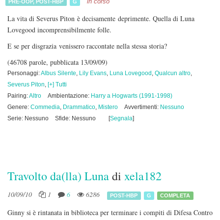
in corso
PRE-OOP
,
POST-HBP
G
La vita di Severus Piton è decisamente deprimente. Quella di Luna
Lovegood incomprensibilmente folle.
E se per disgrazia venissero raccontate nella stessa storia?
(46708 parole, pubblicata 13/09/09)
Personaggi:
Albus Silente
,
Lily Evans
,
Luna Lovegood
,
Qualcun altro
,
Severus Piton
,
[+] Tutti
Pairing:
Altro
Ambientazione:
Harry a Hogwarts (1991-1998)
Genere:
Commedia
,
Drammatico
,
Mistero
Avvertimenti:
Nessuno
Serie: Nessuno
Sfide: Nessuno
[
Segnala
]
Travolto da(lla) Luna
di
xela182
10/09/10
1
6
6286
POST-HBP
G
COMPLETA
Ginny si è rintanata in biblioteca per terminare i compiti di Difesa Contro