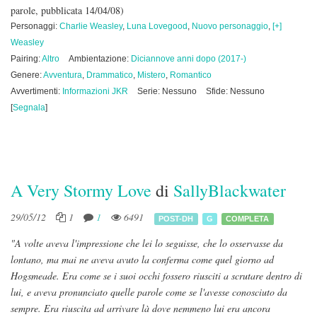
parole, pubblicata 14/04/08)
Personaggi:
Charlie Weasley
,
Luna Lovegood
,
Nuovo personaggio
,
[+]
Weasley
Pairing:
Altro
Ambientazione:
Diciannove anni dopo (2017-)
Genere:
Avventura
,
Drammatico
,
Mistero
,
Romantico
Avvertimenti:
Informazioni JKR
Serie: Nessuno
Sfide: Nessuno
[
Segnala
]
A Very Stormy Love
di
SallyBlackwater
29/05/12
1
1
6491
POST-DH
G
COMPLETA
"A volte aveva l'impressione che lei lo seguisse, che lo osservasse da
lontano, ma mai ne aveva avuto la conferma come quel giorno ad
Hogsmeade. Era come se i suoi occhi fossero riusciti a scrutare dentro di
lui, e aveva pronunciato quelle parole come se l'avesse conosciuto da
sempre. Era riuscita ad arrivare là dove nemmeno lui era ancora