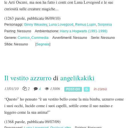
le Arti Oscure, ma non ha fatto i conti con Luna Lovegood e le sue
curiosità sulle creature magiche...
(1263 parole, pubblicata 06/09/10)
Personaggi:
Ginny Weasley
,
Luna Lovegood
,
Remus Lupin
,
Sorpresa
Pairing: Nessuno
Ambientazione:
Harry a Hogwarts (1991-1998)
Genere:
Comico
,
Commedia
Avvertimenti: Nessuno
Serie: Nessuno
Sfide: Nessuno
[
Segnala
]
Il vestito azzurro
di
angelikakiki
13/01/10
2
4
13006
in corso
POST-DH
G
“Questo” ho pensato “è un vestito bello come la mia bimba, azzurro come
i suoi occhi, lucido come i suoi capelli, sottile come il suo nasino e
leggero come la sua anima!”
(1368 parole, pubblicata 09/07/09)