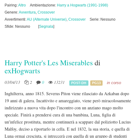
Pairing:
Altro
Ambientazione:
Harry a Hogwarts (1991-1998)
Genere:
Avventura
,
Crossover
Avvertimenti:
AU (Alternate Universe)
,
Crossover
Serie: Nessuno
Sfide: Nessuno
[
Segnala
]
Harry Potter's Les Miserables
di
exHogwarts
03/04/13
2
0
13231
in corso
POST-DH
PG13
Inghilterra, anno 1815. Severus Piton viene rilasciato da Azkaban dopo
19 anni di galera. Incattivito e amareggiato, viene però miracolosamente
indirizzato a nuova vita dopo l'incontro con un anziano mago molto
speciale. Finirà a prendersi cura di una bambina, Luna, figlia di
un'infelice prostituta, mentre continuerà a scappare dal poliziotto Lucius
Malfoy, deciso a riportarlo in cella. E nel 1832, la sua storia, e quella di
Luna ormai cresciuta, si intreccerà con quella di un gruppo di studenti