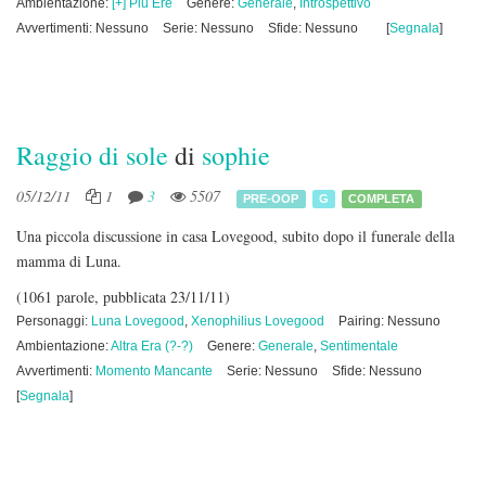
Ambientazione:
[+] Più Ere
Genere:
Generale
,
Introspettivo
Avvertimenti: Nessuno
Serie: Nessuno
Sfide: Nessuno
[
Segnala
]
Raggio di sole
di
sophie
05/12/11
1
3
5507
PRE-OOP
G
COMPLETA
Una piccola discussione in casa Lovegood, subito dopo il funerale della
mamma di Luna.
(1061 parole, pubblicata 23/11/11)
Personaggi:
Luna Lovegood
,
Xenophilius Lovegood
Pairing: Nessuno
Ambientazione:
Altra Era (?-?)
Genere:
Generale
,
Sentimentale
Avvertimenti:
Momento Mancante
Serie: Nessuno
Sfide: Nessuno
[
Segnala
]