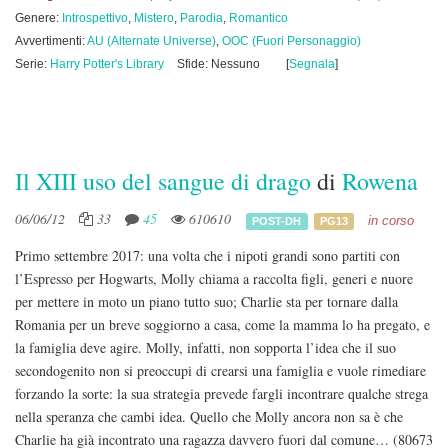
Genere:
Introspettivo
,
Mistero
,
Parodia
,
Romantico
Avvertimenti:
AU (Alternate Universe)
,
OOC (Fuori Personaggio)
Serie:
Harry Potter's Library
Sfide: Nessuno
[
Segnala
]
Il XIII uso del sangue di drago
di
Rowena
06/06/12
33
45
610610
in corso
POST-DH
PG13
Primo settembre 2017: una volta che i nipoti grandi sono partiti con
l’Espresso per Hogwarts, Molly chiama a raccolta figli, generi e nuore
per mettere in moto un piano tutto suo; Charlie sta per tornare dalla
Romania per un breve soggiorno a casa, come la mamma lo ha pregato, e
la famiglia deve agire. Molly, infatti, non sopporta l’idea che il suo
secondogenito non si preoccupi di crearsi una famiglia e vuole rimediare
forzando la sorte: la sua strategia prevede fargli incontrare qualche strega
nella speranza che cambi idea. Quello che Molly ancora non sa è che
Charlie ha già incontrato una ragazza davvero fuori dal comune…
(80673