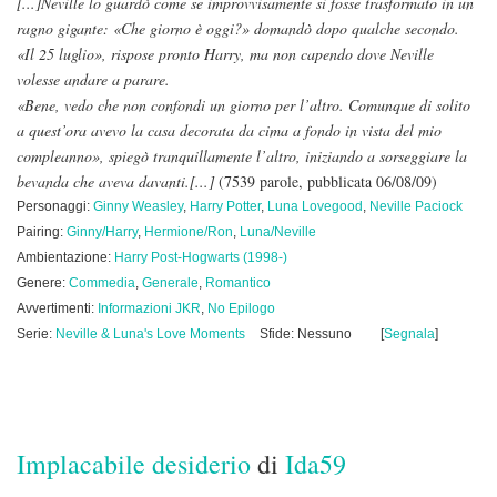
[...]Neville lo guardò come se improvvisamente si fosse trasformato in un
ragno gigante: «Che giorno è oggi?» domandò dopo qualche secondo.
«Il 25 luglio», rispose pronto Harry, ma non capendo dove Neville
volesse andare a parare.
«Bene, vedo che non confondi un giorno per l’altro. Comunque di solito
a quest’ora avevo la casa decorata da cima a fondo in vista del mio
compleanno», spiegò tranquillamente l’altro, iniziando a sorseggiare la
bevanda che aveva davanti.[...]
(7539 parole, pubblicata 06/08/09)
Personaggi:
Ginny Weasley
,
Harry Potter
,
Luna Lovegood
,
Neville Paciock
Pairing:
Ginny/Harry
,
Hermione/Ron
,
Luna/Neville
Ambientazione:
Harry Post-Hogwarts (1998-)
Genere:
Commedia
,
Generale
,
Romantico
Avvertimenti:
Informazioni JKR
,
No Epilogo
Serie:
Neville & Luna's Love Moments
Sfide: Nessuno
[
Segnala
]
Implacabile desiderio
di
Ida59