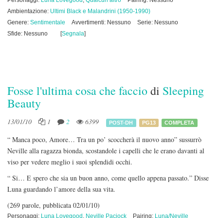
Personaggi:
Luna Lovegood
,
Qualcun altro
Pairing: Nessuno
Ambientazione:
Ultimi Black e Malandrini (1950-1990)
Genere:
Sentimentale
Avvertimenti: Nessuno
Serie: Nessuno
Sfide: Nessuno
[
Segnala
]
Fosse l'ultima cosa che faccio
di
Sleeping
Beauty
13/01/10
1
2
6399
POST-DH
PG13
COMPLETA
“ Manca poco, Amore… Tra un po’ scoccherà il nuovo anno” sussurrò
Neville alla ragazza bionda, scostandole i capelli che le erano davanti al
viso per vedere meglio i suoi splendidi occhi.
“ Si… E spero che sia un buon anno, come quello appena passato.” Disse
Luna guardando l’amore della sua vita.
(269 parole, pubblicata 02/01/10)
Personaggi:
Luna Lovegood
,
Neville Paciock
Pairing:
Luna/Neville