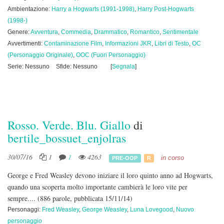
Ambientazione:
Harry a Hogwarts (1991-1998)
,
Harry Post-Hogwarts
(1998-)
Genere:
Avventura
,
Commedia
,
Drammatico
,
Romantico
,
Sentimentale
Avvertimenti:
Contaminazione Film
,
Informazioni JKR
,
Libri di Testo
,
OC
(Personaggio Originale)
,
OOC (Fuori Personaggio)
Serie: Nessuno
Sfide: Nessuno
[
Segnala
]
Rosso. Verde. Blu. Giallo
di
bertile_bossuet_enjolras
30/07/16
1
1
4263
in corso
PRE-OOP
R
George e Fred Weasley devono iniziare il loro quinto anno ad Hogwarts,
quando una scoperta molto importante cambierà le loro vite per
sempre....
(886 parole, pubblicata 15/11/14)
Personaggi:
Fred Weasley
,
George Weasley
,
Luna Lovegood
,
Nuovo
personaggio