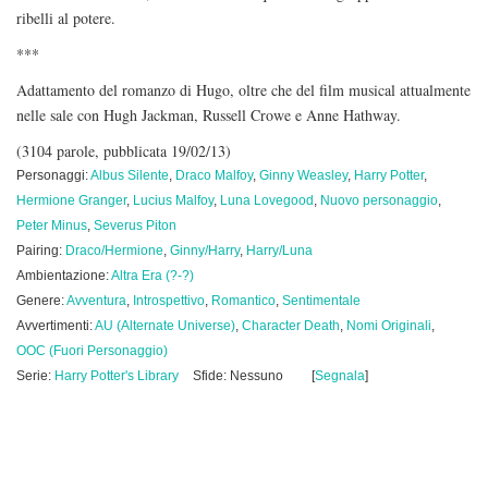
ribelli al potere.
***
Adattamento del romanzo di Hugo, oltre che del film musical attualmente
nelle sale con Hugh Jackman, Russell Crowe e Anne Hathway.
(3104 parole, pubblicata 19/02/13)
Personaggi:
Albus Silente
,
Draco Malfoy
,
Ginny Weasley
,
Harry Potter
,
Hermione Granger
,
Lucius Malfoy
,
Luna Lovegood
,
Nuovo personaggio
,
Peter Minus
,
Severus Piton
Pairing:
Draco/Hermione
,
Ginny/Harry
,
Harry/Luna
Ambientazione:
Altra Era (?-?)
Genere:
Avventura
,
Introspettivo
,
Romantico
,
Sentimentale
Avvertimenti:
AU (Alternate Universe)
,
Character Death
,
Nomi Originali
,
OOC (Fuori Personaggio)
Serie:
Harry Potter's Library
Sfide: Nessuno
[
Segnala
]