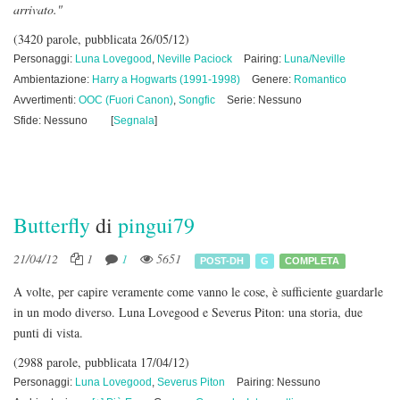
arrivato."
(3420 parole, pubblicata 26/05/12)
Personaggi:
Luna Lovegood
,
Neville Paciock
Pairing:
Luna/Neville
Ambientazione:
Harry a Hogwarts (1991-1998)
Genere:
Romantico
Avvertimenti:
OOC (Fuori Canon)
,
Songfic
Serie: Nessuno
Sfide: Nessuno
[
Segnala
]
Butterfly
di
pingui79
21/04/12
1
1
5651
POST-DH
G
COMPLETA
A volte, per capire veramente come vanno le cose, è sufficiente guardarle
in un modo diverso. Luna Lovegood e Severus Piton: una storia, due
punti di vista.
(2988 parole, pubblicata 17/04/12)
Personaggi:
Luna Lovegood
,
Severus Piton
Pairing: Nessuno