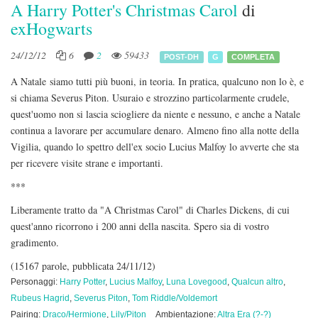
A Harry Potter's Christmas Carol
di
exHogwarts
24/12/12
6
2
59433
POST-DH
G
COMPLETA
A Natale siamo tutti più buoni, in teoria. In pratica, qualcuno non lo è, e
si chiama Severus Piton. Usuraio e strozzino particolarmente crudele,
quest'uomo non si lascia sciogliere da niente e nessuno, e anche a Natale
continua a lavorare per accumulare denaro. Almeno fino alla notte della
Vigilia, quando lo spettro dell'ex socio Lucius Malfoy lo avverte che sta
per ricevere visite strane e importanti.
***
Liberamente tratto da "A Christmas Carol" di Charles Dickens, di cui
quest'anno ricorrono i 200 anni della nascita. Spero sia di vostro
gradimento.
(15167 parole, pubblicata 24/11/12)
Personaggi:
Harry Potter
,
Lucius Malfoy
,
Luna Lovegood
,
Qualcun altro
,
Rubeus Hagrid
,
Severus Piton
,
Tom Riddle/Voldemort
Pairing:
Draco/Hermione
,
Lily/Piton
Ambientazione:
Altra Era (?-?)