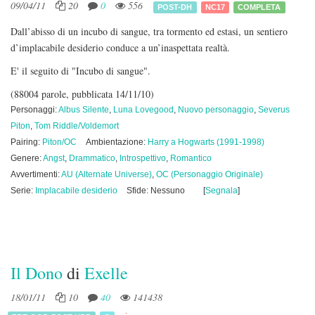
09/04/11
20
0
556
POST-DH
NC17
COMPLETA
Dall’abisso di un incubo di sangue, tra tormento ed estasi, un sentiero
d’implacabile desiderio conduce a un’inaspettata realtà.
E' il seguito di "Incubo di sangue".
(88004 parole, pubblicata 14/11/10)
Personaggi:
Albus Silente
,
Luna Lovegood
,
Nuovo personaggio
,
Severus
Piton
,
Tom Riddle/Voldemort
Pairing:
Piton/OC
Ambientazione:
Harry a Hogwarts (1991-1998)
Genere:
Angst
,
Drammatico
,
Introspettivo
,
Romantico
Avvertimenti:
AU (Alternate Universe)
,
OC (Personaggio Originale)
Serie:
Implacabile desiderio
Sfide: Nessuno
[
Segnala
]
Il Dono
di
Exelle
18/01/11
10
40
141438