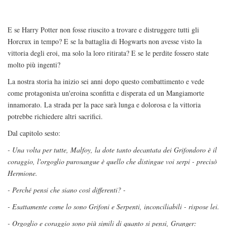
E se Harry Potter non fosse riuscito a trovare e distruggere tutti gli
Horcrux in tempo? E se la battaglia di Hogwarts non avesse visto la
vittoria degli eroi, ma solo la loro ritirata? E se le perdite fossero state
molto più ingenti?
La nostra storia ha inizio sei anni dopo questo combattimento e vede
come protagonista un'eroina sconfitta e disperata ed un Mangiamorte
innamorato. La strada per la pace sarà lunga e dolorosa e la vittoria
potrebbe richiedere altri sacrifici.
Dal capitolo sesto:
- Una volta per tutte, Malfoy, la dote tanto decantata dei Grifondoro è il
coraggio, l'orgoglio purosangue è quello che distingue voi serpi - precisò
Hermione.
- Perché pensi che siano così differenti? -
- Esattamente come lo sono Grifoni e Serpenti, inconciliabili - rispose lei.
- Orgoglio e coraggio sono più simili di quanto si pensi, Granger: