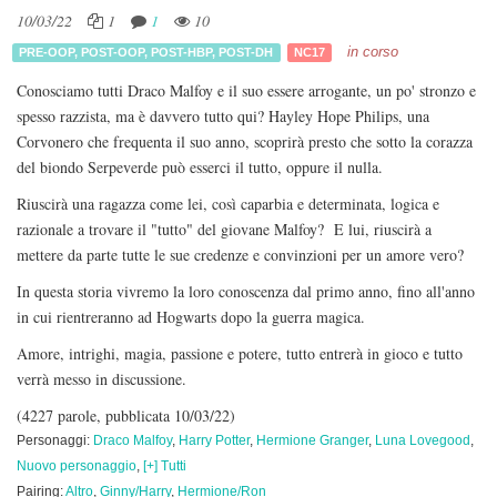
10/03/22
1
1
10
in corso
PRE-OOP
,
POST-OOP
,
POST-HBP
,
POST-DH
NC17
Conosciamo tutti Draco Malfoy e il suo essere arrogante, un po' stronzo e
spesso razzista, ma è davvero tutto qui? Hayley Hope Philips, una
Corvonero che frequenta il suo anno, scoprirà presto che sotto la corazza
del biondo Serpeverde può esserci il tutto, oppure il nulla.
Riuscirà una ragazza come lei, così caparbia e determinata, logica e
razionale a trovare il "tutto" del giovane Malfoy? E lui, riuscirà a
mettere da parte tutte le sue credenze e convinzioni per un amore vero?
In questa storia vivremo la loro conoscenza dal primo anno, fino all'anno
in cui rientreranno ad Hogwarts dopo la guerra magica.
Amore, intrighi, magia, passione e potere, tutto entrerà in gioco e tutto
verrà messo in discussione.
(4227 parole, pubblicata 10/03/22)
Personaggi:
Draco Malfoy
,
Harry Potter
,
Hermione Granger
,
Luna Lovegood
,
Nuovo personaggio
,
[+] Tutti
Pairing:
Altro
,
Ginny/Harry
,
Hermione/Ron