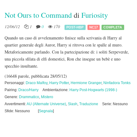
Not Ours to Command
di
Furiosity
12/06/12
1
0
170
POST-HBP
NC17
COMPLETA
Quando un caso di avvelenamento finisce sulla scrivania di Harry al
quartier generale degli Auror, Harry si ritrova con le spalle al muro.
Metaforicamente parlando. Con la partecipazione di: i soliti Serpeverde,
una piccola sfilata di elfi domestici, Ron che insegue un bebè e uno
specchio insultante.
(16648 parole, pubblicata 28/05/12)
Personaggi:
Draco Malfoy
,
Harry Potter
,
Hermione Granger
,
Ninfadora Tonks
Pairing:
Draco/Harry
Ambientazione:
Harry Post-Hogwarts (1998-)
Genere:
Drammatico
,
Mistero
Avvertimenti:
AU (Alternate Universe)
,
Slash
,
Traduzione
Serie: Nessuno
Sfide: Nessuno
[
Segnala
]