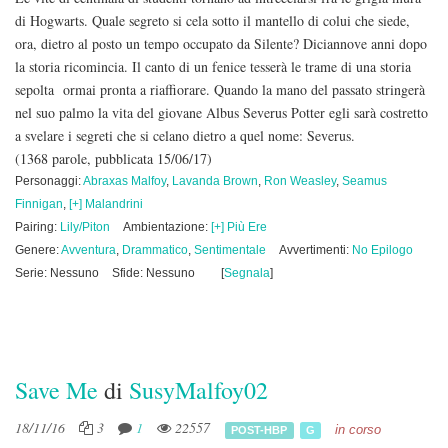
di Hogwarts. Quale segreto si cela sotto il mantello di colui che siede,
ora, dietro al posto un tempo occupato da Silente? Diciannove anni dopo
la storia ricomincia. Il canto di un fenice tesserà le trame di una storia
sepolta ormai pronta a riaffiorare. Quando la mano del passato stringerà
nel suo palmo la vita del giovane Albus Severus Potter egli sarà costretto
a svelare i segreti che si celano dietro a quel nome: Severus.
(1368 parole, pubblicata 15/06/17)
Personaggi:
Abraxas Malfoy
,
Lavanda Brown
,
Ron Weasley
,
Seamus
Finnigan
,
[+] Malandrini
Pairing:
Lily/Piton
Ambientazione:
[+] Più Ere
Genere:
Avventura
,
Drammatico
,
Sentimentale
Avvertimenti:
No Epilogo
Serie: Nessuno
Sfide: Nessuno
[
Segnala
]
Save Me
di
SusyMalfoy02
18/11/16
3
1
22557
in corso
POST-HBP
G