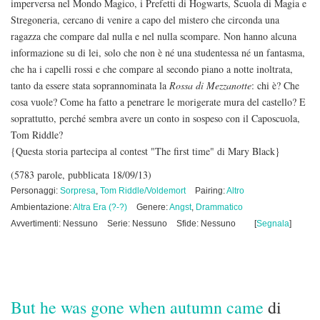
imperversa nel Mondo Magico, i Prefetti di Hogwarts, Scuola di Magia e
Stregoneria, cercano di venire a capo del mistero che circonda una
ragazza che compare dal nulla e nel nulla scompare. Non hanno alcuna
informazione su di lei, solo che non è né una studentessa né un fantasma,
che ha i capelli rossi e che compare al secondo piano a notte inoltrata,
tanto da essere stata soprannominata la
Rossa di Mezzanotte
: chi è? Che
cosa vuole? Come ha fatto a penetrare le morigerate mura del castello? E
soprattutto, perché sembra avere un conto in sospeso con il Caposcuola,
Tom Riddle?
{Questa storia partecipa al contest "The first time" di Mary Black}
(5783 parole, pubblicata 18/09/13)
Personaggi:
Sorpresa
,
Tom Riddle/Voldemort
Pairing:
Altro
Ambientazione:
Altra Era (?-?)
Genere:
Angst
,
Drammatico
Avvertimenti: Nessuno
Serie: Nessuno
Sfide: Nessuno
[
Segnala
]
But he was gone when autumn came
di