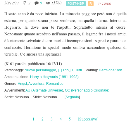
30/12/11
2
8
15780
in corso
POST-HBP
R
Il sesto anno è da poco iniziato. La minaccia peggiore però non è quella
esterna, per quanto strano possa sembrare, ma quella interna. Interna ad
Hogwarts, là dove non te l'aspetti. Soprattutto interna al cuore.
Nonostante quanto accaduto nell'anno passato, il legame fra i nostri amici
è lentamente scivolato dietro muri di incomprensioni, segreti e paure non
confessate. Hermione in special modo sembra nascondere qualcosa di
terribile. C'è ancora una speranza?
(8161 parole, pubblicata 16/12/11)
Personaggi:
Nuovo personaggio
,
[+] Trio
,
[+] Tutti
Pairing:
Hermione/Ron
Ambientazione:
Harry a Hogwarts (1991-1998)
Genere:
Angst
,
Avventura
,
Romantico
Avvertimenti:
AU (Alternate Universe)
,
OC (Personaggio Originale)
Serie: Nessuno
Sfide: Nessuno
[
Segnala
]
1
2
3
4
5
[Successivo]