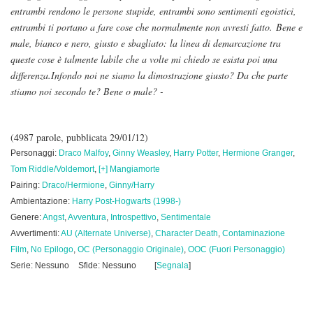
entrambi rendono le persone stupide, entrambi sono sentimenti egoistici,
entrambi ti portano a fare cose che normalmente non avresti fatto.
Bene e
male, bianco e nero, giusto e sbagliato: la linea di demarcazione tra
queste cose è talmente labile che a volte mi chiedo se esista poi una
differenza.
Infondo noi ne siamo la dimostrazione giusto? Da che parte
stiamo noi secondo te? Bene o male? -
(4987 parole, pubblicata 29/01/12)
Personaggi:
Draco Malfoy
,
Ginny Weasley
,
Harry Potter
,
Hermione Granger
,
Tom Riddle/Voldemort
,
[+] Mangiamorte
Pairing:
Draco/Hermione
,
Ginny/Harry
Ambientazione:
Harry Post-Hogwarts (1998-)
Genere:
Angst
,
Avventura
,
Introspettivo
,
Sentimentale
Avvertimenti:
AU (Alternate Universe)
,
Character Death
,
Contaminazione
Film
,
No Epilogo
,
OC (Personaggio Originale)
,
OOC (Fuori Personaggio)
Serie: Nessuno
Sfide: Nessuno
[
Segnala
]