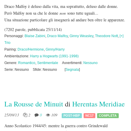
Draco Malfoy è deluso dalla vita, ma soprattutto, deluso dalle donne.
Però Malfoy non sa che le donne
non
sono tutte uguali...
Una situazione particolare gli insegnerà ad andare ben oltre le apparenze.
(7202 parole, pubblicata 25/11/14)
Personaggi:
Blaise Zabini
,
Draco Malfoy
,
Ginny Weasley
,
Theodore Nott
,
[+]
Trio
Pairing:
Draco/Hermione
,
Ginny/Harry
Ambientazione:
Harry a Hogwarts (1991-1998)
Genere:
Romantico
,
Sentimentale
Avvertimenti:
Nessuno
Serie: Nessuno
Sfide: Nessuno
[
Segnala
]
La Rousse de Minuit
di
Herentas Meridiae
25/09/13
2
0
109
POST-HBP
NC17
COMPLETA
Anno Scolastico 1944/45: mentre la guerra contro Grindewald