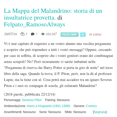
La Mappa del Malandrino: storia di un
insultatrice provetta.
di
Felpato_RamosoAlways
30/07/16
3
5
101167
in corso
POST-HBP
G
Vi è mai capitato di requisire a un vostro alunno una vecchia pergamena
e scoprire che può rispondere a tutti i vostri messaggi? Oppure, cercando
per caso in soffitta, di scoprire che i vostri genitori erano dei combinaguai
senza scrupoli? No? Però sicuramente vi sarete imbattuti nella
"Pergamena di riserva che Harry Potter si porta in giro di notte" nel terzo
libro della saga. Quando la trova, il P. Piton, però, non la dà al professor
Lupin, ma la tiene con sè. Cosa potrà mai accadere tra un ignaro Severus
Piton e i suoi ex compagni di scuola, gli esilaranti Malandrini?
(2818 parole, pubblicata 22/12/14)
Personaggi:
Severus Piton
Pairing: Nessuno
Ambientazione:
Harry a Hogwarts (1991-1998)
Genere:
Comico
Avvertimenti: Nessuno
Serie: Nessuno
Sfide: Nessuno
[
Segnala
]