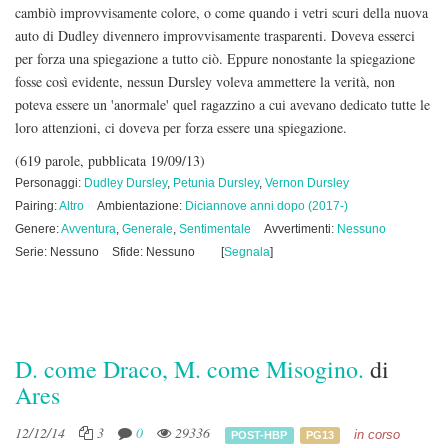
cambiò improvvisamente colore, o come quando i vetri scuri della nuova
auto di Dudley divennero improvvisamente trasparenti. Doveva esserci
per forza una spiegazione a tutto ciò. Eppure nonostante la spiegazione
fosse così evidente, nessun Dursley voleva ammettere la verità, non
poteva essere un 'anormale' quel ragazzino a cui avevano dedicato tutte le
loro attenzioni, ci doveva per forza essere una spiegazione.
(619 parole, pubblicata 19/09/13)
Personaggi:
Dudley Dursley
,
Petunia Dursley
,
Vernon Dursley
Pairing:
Altro
Ambientazione:
Diciannove anni dopo (2017-)
Genere:
Avventura
,
Generale
,
Sentimentale
Avvertimenti:
Nessuno
Serie: Nessuno
Sfide: Nessuno
[
Segnala
]
D. come Draco, M. come Misogino.
di
Ares
12/12/14
3
0
29336
in corso
POST-HBP
PG13