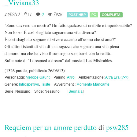
_Viviana33
24/09/13
1
0
7926
POST-HBP
PG
COMPLETA
"Sono davvero un mostro? Ho fatto qualcosa di orribile e imperdonabile?
Non lo so. È così sbagliato sognare una vita diversa?
È così sbagliato sognare di vivere accanto all'uomo che si ama?"
Gli ultimi istanti di vita di una ragazza che sognava una vita piena
d'amore, ma che ha visto il suo sogno scontrarsi con la realtà.
Sulle note di "I dreamed a dream" dal musical Les Misérables.
(1326 parole, pubblicata 26/06/13)
Personaggi:
Merope Gaunt
Pairing:
Altro
Ambientazione:
Altra Era (?-?)
Genere:
Introspettivo
,
Triste
Avvertimenti:
Momento Mancante
Serie: Nessuno
Sfide: Nessuno
[
Segnala
]
Requiem per un amore perduto
di
psw285