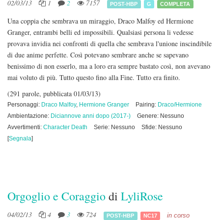
02/03/13
1
2
7157
POST-HBP
G
COMPLETA
Una coppia che sembrava un miraggio, Draco Malfoy ed Hermione
Granger, entrambi belli ed impossibili. Qualsiasi persona li vedesse
provava invidia nei confronti di quella che sembrava l'unione inscindibile
di due anime perfette. Così potevano sembrare anche se sapevano
benissimo di non esserlo, ma a loro era sempre bastato così, non avevano
mai voluto di più. Tutto questo fino alla Fine. Tutto era finito.
(291 parole, pubblicata 01/03/13)
Personaggi:
Draco Malfoy
,
Hermione Granger
Pairing:
Draco/Hermione
Ambientazione:
Diciannove anni dopo (2017-)
Genere: Nessuno
Avvertimenti:
Character Death
Serie: Nessuno
Sfide: Nessuno
[
Segnala
]
Orgoglio e Coraggio
di
LyliRose
04/02/13
4
3
724
in corso
POST-HBP
NC17