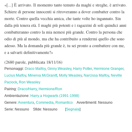
«[...] È arrivato. Il momento tanto temuto da maghi e streghe, è arrivato.
Schiere di persone innocenti si ritroveranno a dover combatter contro la
morte. Contro quella vecchia amica, che tante volte ho ingannato. Sin
dalla più tenera età. I maghi più potenti e i ragazzini di soli quindici anni
combatteranno contro la mia nemesi più grande. Contro la persona che
odio di più al mondo, ma che ha contribuito a rendermi quello che sono
adesso. Ma la domanda più grande è, tu sei pronto a combattere con me,
e a salvarti definitivamente?»
(2680 parole, pubblicata 18/11/16)
Personaggi:
Draco Malfoy
,
Ginny Weasley
,
Harry Potter
,
Hermione Granger
,
Lucius Malfoy
,
Minerva McGranitt
,
Molly Weasley
,
Narcissa Malfoy
,
Neville
Paciock
,
Ron Weasley
Pairing:
Draco/Harry
,
Hermione/Ron
Ambientazione:
Harry a Hogwarts (1991-1998)
Genere:
Avventura
,
Commedia
,
Romantico
Avvertimenti: Nessuno
Serie: Nessuno
Sfide: Nessuno
[
Segnala
]