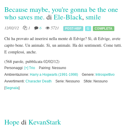
Because maybe, you're gonna be the one
who saves me.
di
Ele-Black
,
smile
12/02/12
1
6
5721
POST-HBP
G
COMPLETA
Chi ha provato ad inserirsi nella mente di Edvige? Sì, di Edvige, avete
capito bene. Un animale. Sì, un animale. Ha dei sentimenti. Come tutti.
E complessi, anche.
(568 parole, pubblicata 02/02/12)
Personaggi:
[+] Trio
Pairing: Nessuno
Ambientazione:
Harry a Hogwarts (1991-1998)
Genere:
Introspettivo
Avvertimenti:
Character Death
Serie: Nessuno
Sfide: Nessuno
[
Segnala
]
Hope
di
KevanStark