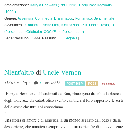
Ambientazione:
Harry a Hogwarts (1991-1998)
,
Harry Post-Hogwarts
(1998-)
Genere:
Avventura
,
Commedia
,
Drammatico
,
Romantico
,
Sentimentale
Avvertimenti:
Contaminazione Film
,
Informazioni JKR
,
Libri di Testo
,
OC
(Personaggio Originale)
,
OOC (Fuori Personaggio)
Serie: Nessuno
Sfide: Nessuno
[
Segnala
]
Nient'altro
di
Uncle Vernon
15/01/18
1
1
16858
in corso
POST-HBP
PG13
Harry e Hermione, abbandonati da Ron, rimangono da soli alla ricerca
degli Horcrux. Un catastrofico evento cambierà il loro rapporto e le sorti
della storia che tutti noi conosciamo.
*
Una storia di amore e di amicizia in un mondo segnato dall'odio e dalla
desolazione, che mantiene sempre vive le caratteristiche di un avvincente