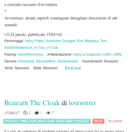
e coerente racconto d'avventura.
*
Avvertenze: alcuni capitoli contengono dettagliate descrizioni di atti
sessuali.
(3124 parole, pubblicata 15/01/18)
Personaggi:
Harry Potter
,
Hermione Granger
,
Ron Weasley
,
Tom
Riddle/Voldemort
,
[+] Trio
,
[+] Tutti
Pairing:
Harry/Hermione
Ambientazione:
Harry a Hogwarts (1991-1998)
Genere:
Avventura
,
Introspettivo
,
Sentimentale
Avvertimenti: Nessuno
Serie: Nessuno
Sfide: Nessuno
[
Segnala
]
Beneath The Cloak
di
lostwriter
15/06/17
1
1
7
in corso
POST-CC
,
PRE-OOP
,
POST-OOP
,
POST-HBP
,
POST-DH
NC17
Le vite di centinaia di studenti tornano ad intrecciarsi fra le grigia mura