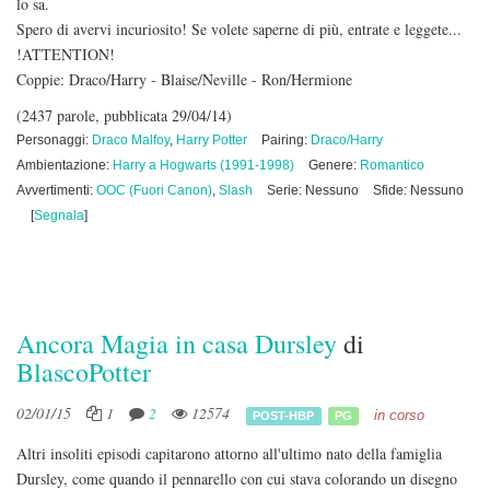
lo sa.
Spero di avervi incuriosito! Se volete saperne di più, entrate e leggete...
!ATTENTION!
Coppie: Draco/Harry - Blaise/Neville - Ron/Hermione
(2437 parole, pubblicata 29/04/14)
Personaggi:
Draco Malfoy
,
Harry Potter
Pairing:
Draco/Harry
Ambientazione:
Harry a Hogwarts (1991-1998)
Genere:
Romantico
Avvertimenti:
OOC (Fuori Canon)
,
Slash
Serie: Nessuno
Sfide: Nessuno
[
Segnala
]
Ancora Magia in casa Dursley
di
BlascoPotter
02/01/15
1
2
12574
in corso
POST-HBP
PG
Altri insoliti episodi capitarono attorno all'ultimo nato della famiglia
Dursley, come quando il pennarello con cui stava colorando un disegno